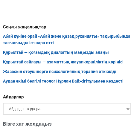
Соңғы жаңалықтар
Абай күніне орай «Абай және қазақ руханияты» тақырыбында
тағылымды іс-шара өтті
Құрылтай — қоғамдық диалогтың маңызды алаңы
Құрылтай сайлауы — азаматтық жауапкершіліктің көрінісі
Жазасын өтеушілерге психологиялық терапия өткізілді
Аудан әкімі белгілі теолог Нұрлан Байжігітұлымен кездесті
Айдарлар
Бізге хат жолдаңыз