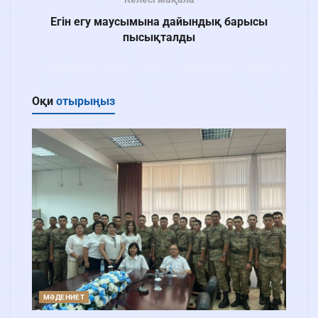
Егін егу маусымына дайындық барысы
пысықталды
Оқи
отырыңыз
МӘДЕНИЕТ