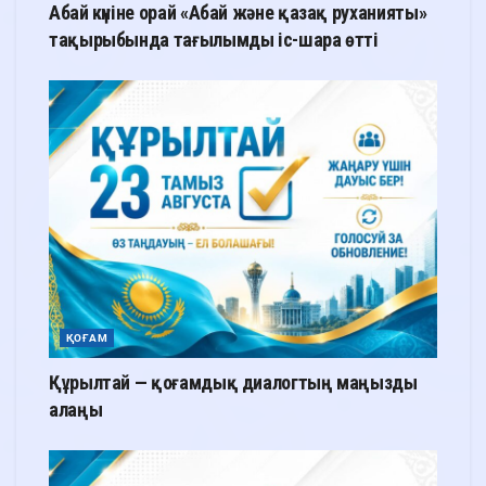
Абай күніне орай «Абай және қазақ руханияты»
тақырыбында тағылымды іс-шара өтті
ҚОҒАМ
Құрылтай — қоғамдық диалогтың маңызды
алаңы