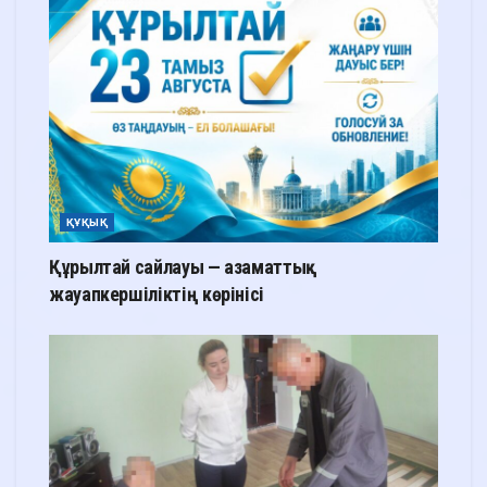
ҚҰҚЫҚ
Құрылтай сайлауы — азаматтық
жауапкершіліктің көрінісі