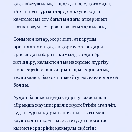
құқықбұзушылықтың алдын алу, қоғамдық
тәртіп пен тұрғындардың қауіпсіздігін
қамтамасыз ету бағытындағы атқарылып
жатқан жұмыстар жан-жақты талқыланды.
Сонымен қатар, жергілікті атқарушы
органдар мен құқық қорғау органдары
арасындағы өзара іс-қимылды одан әрі
жетілдіру, халықпен тығыз жұмыс жүргізу
және тәртіп сақшыларының материалдық-
техникалық базасын нығайту мәселелері де сөз
болды.
Аудан басшысы құқық қорғау саласының
айрықша жауапкершілік жүктейтінін атап өтіп,
аудан тұрғындарының тыныштығы мен
қауіпсіздігін қамтамасыз етудегі полиция
қызметкерлерінің қажырлы еңбегіне