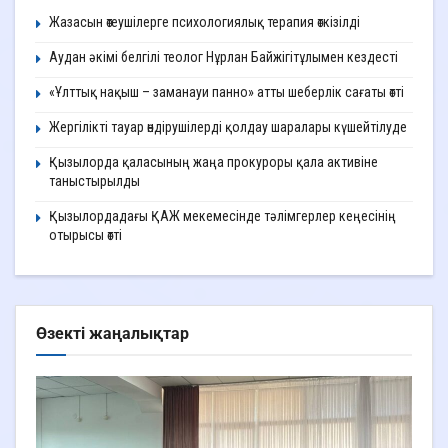
Жазасын өтеушілерге психологиялық терапия өткізілді
Аудан әкімі белгілі теолог Нұрлан Байжігітұлымен кездесті
«Ұлттық нақыш – заманауи панно» атты шеберлік сағаты өтті
Жергілікті тауар өндірушілерді қолдау шаралары күшейтілуде
Қызылорда қаласының жаңа прокуроры қала активіне
таныстырылды
Қызылордадағы ҚАЖ мекемесінде тәлімгерлер кеңесінің
отырысы өтті
Өзекті жаңалықтар