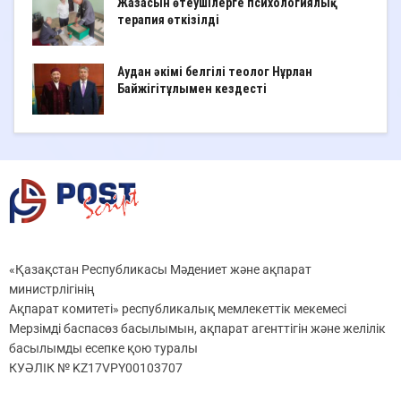
Жазасын өтеушілерге психологиялық
терапия өткізілді
Аудан әкімі белгілі теолог Нұрлан
Байжігітұлымен кездесті
«Қазақстан Республикасы Мәдениет және ақпарат
министрлігінің
Ақпарат комитеті» республикалық мемлекеттік мекемесі
Мерзімді баспасөз басылымын, ақпарат агенттігін және желілік
басылымды есепке қою туралы
КУӘЛІК № KZ17VPY00103707