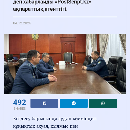
деп хабарлайды «PostScript.kz»
ақпараттық агенттігі.
04.12.2025
492
SHARES
Кездесу барысында аудан көлеміндегі
құқықтық ахуал, қылмыс пен