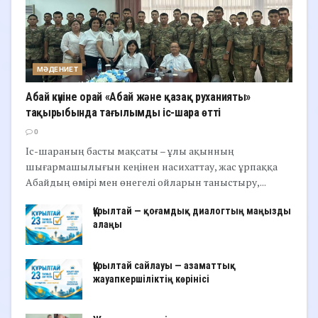
МӘДЕНИЕТ
Абай күніне орай «Абай және қазақ руханияты»
тақырыбында тағылымды іс-шара өтті
0
Іс-шараның басты мақсаты – ұлы ақынның
шығармашылығын кеңінен насихаттау, жас ұрпаққа
Абайдың өмірі мен өнегелі ойларын таныстыру,...
Құрылтай — қоғамдық диалогтың маңызды
алаңы
Құрылтай сайлауы — азаматтық
жауапкершіліктің көрінісі