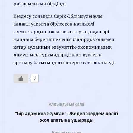
ризашылығын білдірді.
Кездесу соңында Серік Әбдімәуленұлы
алдағы уақытта бірлескен нәтижелі
жұмыстардың өз жалғасын тауып, одан әрі
жандана беретініне сенім білдірді. Сонымен
қатар ауданның әлеуметтік-экономикалық
дамуы мен тұрғындардың әл-ауқатын
арттыру бағытындағы істерге сәттілік тіледі.
0
Алдыңғы мақала
“Бір адам көз жұмған”: Жедел жәрдем көлігі
жол апатына ұшырады
Келесі мақала