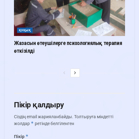
ҚҰҚЫҚ
Жазасын өтеушілерге психологиялық терапия
өткізілді
Пікір қалдыру
Сіздің email жарияланбайды.
Толтыруға міндетті
*
жолдар
ретінде белгіленген
*
Пікір