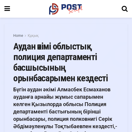
Home
Құқық
Аудан әкімі облыстық
полиция департаменті
басшысының
орынбасарымен кездесті
Бүгін аудан әкімі Алмасбек Есмаханов
ауданға арнайы жұмыс сапарымен
келген Қызылорда облысы Полиция
департаменті бастығының бірінші
орынбасары, полиция полковнигі Серік
Әбдімәуленұлы Тоқтыбаевпен кездесті,-