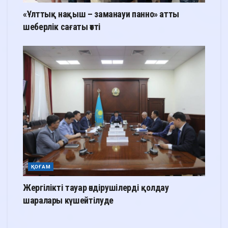
«Ұлттық нақыш – заманауи панно» атты
шеберлік сағаты өтті
ҚОҒАМ
Жергілікті тауар өндірушілерді қолдау
шаралары күшейтілуде