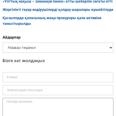
«Ұлттық нақыш – заманауи панно» атты шеберлік сағаты өтті
Жергілікті тауар өндірушілерді қолдау шаралары күшейтілуде
Қызылорда қаласының жаңа прокуроры қала активіне
таныстырылды
Айдарлар
Бізге хат жолдаңыз