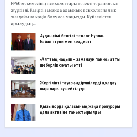
№60 мекемесінің психологтары кезекті терапиясын
жүргізді. Қазіргі заманда адамның психологиялық
жағдайына көңіл бөлу аса маңызды. Күйзелістен
арылудың...
Аудан әкімі белгілі теолог Нұрлан
Байжігітұлымен кездесті
«Ұлттық нақыш – заманауи панно» атты
шеберлік сағаты өтті
Жергілікті тауар өндірушілерді қолдау
шаралары күшейтілуде
Қызылорда қаласының жаңа прокуроры
қала активіне таныстырылды