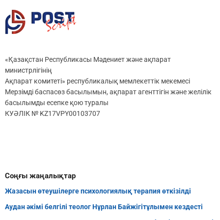
«Қазақстан Республикасы Мәдениет және ақпарат
министрлігінің
Ақпарат комитеті» республикалық мемлекеттік мекемесі
Мерзімді баспасөз басылымын, ақпарат агенттігін және желілік
басылымды есепке қою туралы
КУӘЛІК № KZ17VPY00103707
Соңғы жаңалықтар
Жазасын өтеушілерге психологиялық терапия өткізілді
Аудан әкімі белгілі теолог Нұрлан Байжігітұлымен кездесті