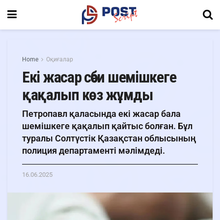
Home
Оқиғалар
Екі жасар сәби шемішкеге
қақалып көз жұмды
Петропавл қаласында екі жасар бала
шемішкеге қақалып қайтыс болған. Бұл
туралы Солтүстік Қазақстан облысының
полиция департаменті мәлімдеді.
16.06.2025