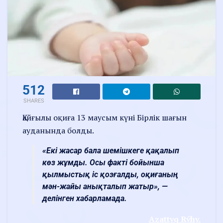
512
SHARES
Қайғылы оқиға 13 маусым күні Бірлік шағын
ауданында болды.
«Екі жасар бала шемішкеге қақалып
көз жұмды. Осы факті бойынша
қылмыстық іс қозғалды, оқиғаның
мән-жайы анықталып жатыр», —
делінген хабарламада.
Azattyq Rýhy.