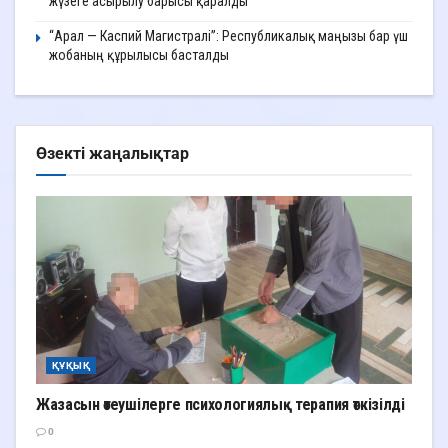
жүзеге асырылу барысы қаралды
“Арал — Каспий Магистралі”: Республикалық маңызы бар үш
жобаның құрылысы басталды
Өзекті жаңалықтар
ҚҰҚЫҚ
Жазасын өтеушілерге психологиялық терапия өткізілді
0