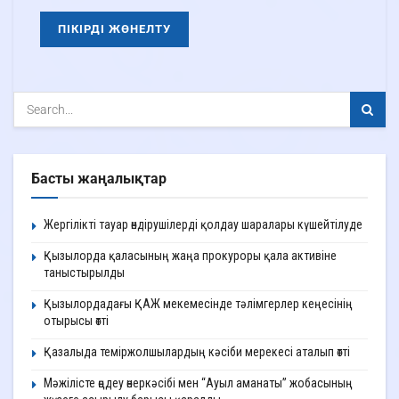
Басты жаңалықтар
Жергілікті тауар өндірушілерді қолдау шаралары күшейтілуде
Қызылорда қаласының жаңа прокуроры қала активіне
таныстырылды
Қызылордадағы ҚАЖ мекемесінде тәлімгерлер кеңесінің
отырысы өтті
Қазалыда теміржолшылардың кәсіби мерекесі аталып өтті
Мәжілісте өңдеу өнеркәсібі мен “Ауыл аманаты” жобасының