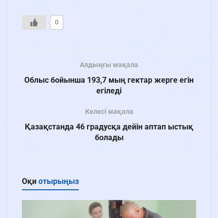
0
Алдыңғы мақала
Облыс бойынша 193,7 мың гектар жерге егін
егіледі
Келесі мақала
Қазақстанда 46 градусқа дейін аптап ыстық
болады
Оқи
отырыңыз