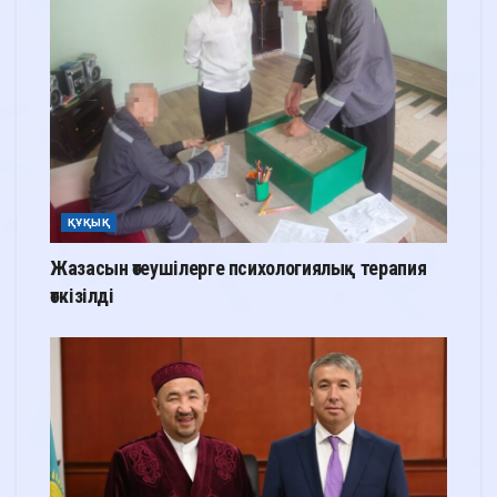
ҚҰҚЫҚ
Жазасын өтеушілерге психологиялық терапия
өткізілді