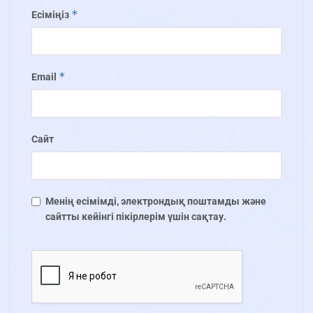
*
Есіміңіз
*
Email
Сайт
Менің есімімді, электрондық поштамды және
сайтты кейінгі пікірлерім үшін сақтау.