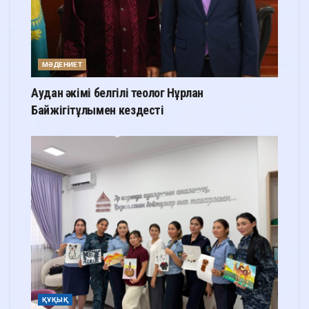
МӘДЕНИЕТ
Аудан әкімі белгілі теолог Нұрлан
Байжігітұлымен кездесті
ҚҰҚЫҚ