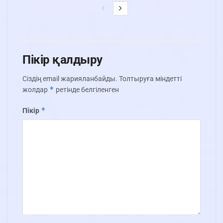
Пікір қалдыру
Сіздің email жарияланбайды.
Толтыруға міндетті
*
жолдар
ретінде белгіленген
*
Пікір