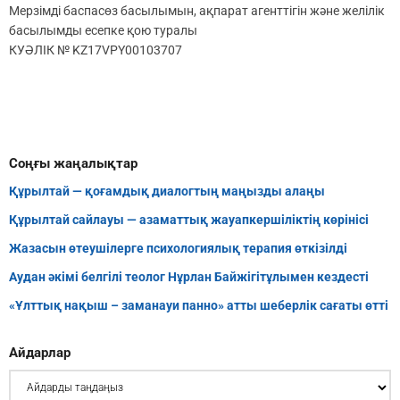
Мерзімді баспасөз басылымын, ақпарат агенттігін және желілік
басылымды есепке қою туралы
КУӘЛІК № KZ17VPY00103707
Соңғы жаңалықтар
Құрылтай — қоғамдық диалогтың маңызды алаңы
Құрылтай сайлауы — азаматтық жауапкершіліктің көрінісі
Жазасын өтеушілерге психологиялық терапия өткізілді
Аудан әкімі белгілі теолог Нұрлан Байжігітұлымен кездесті
«Ұлттық нақыш – заманауи панно» атты шеберлік сағаты өтті
Айдарлар