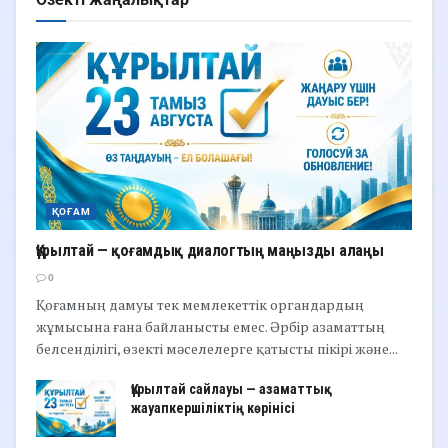
ҚОҒАМ
Құрылтай — қоғамдық диалогтың маңызды алаңы
0
Қоғамның дамуы тек мемлекеттік органдардың
жұмысына ғана байланысты емес. Әрбір азаматтың
белсенділігі, өзекті мәселелерге қатысты пікірі және...
Құрылтай сайлауы — азаматтық
жауапкершіліктің көрінісі