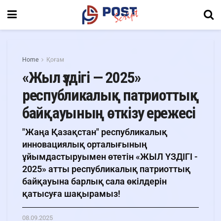
Home
Қоғам
«Жыл үздігі — 2025»
республикалық патриоттық
байқауының өткізу ережесі
"Жаңа Қазақстан" республикалық
инновациялық орталығының
ұйымдастыруымен өтетін «ЖЫЛ ҮЗДІГІ -
2025» атты республикалық патриоттық
байқауына барлық сала өкілдерін
қатысуға шақырамыз!
08.09.2025