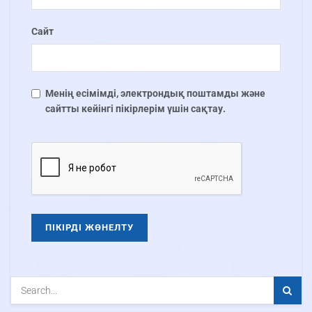
Сайт
Менің есімімді, электрондық поштамды және
сайтты кейінгі пікірлерім үшін сақтау.