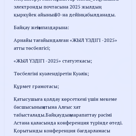
электронды почтасына 2025 жылдың
қыркүйек айының 30-на дейінқабылданады.
Байқау жеңімпаздарына:
Арнайы тағайындалған «ЖЫЛ ҮЗДІГІ -2025»
атты төсбелгісі;
«ЖЫЛ ҮЗДІГІ -2025» статуэткасы;
Төсбелгіні куәлендіретін Куәлік;
Құрмет грамотасы;
Қатысушыға қолдау көрсеткені үшін мекеме
басшысының атына Алғыс хат
табысталады.Байқаудың марапаттау рәсімі
Астана қаласында конференция түрінде өтеді.
Қорытынды конференция бағдарламасы