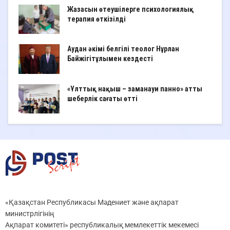
Жазасын өтеушілерге психологиялық
терапия өткізілді
Аудан әкімі белгілі теолог Нұрлан
Байжігітұлымен кездесті
«Ұлттық нақыш – заманауи панно» атты
шеберлік сағаты өтті
«Қазақстан Республикасы Мәдениет және ақпарат
министрлігінің
Ақпарат комитеті» республикалық мемлекеттік мекемесі