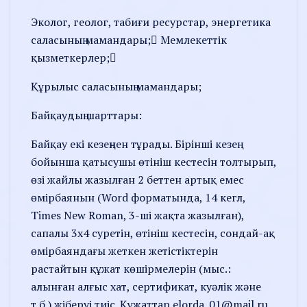
Эколог, геолог, табиғи ресурстар, энергетика
саласының мамандары; Мемлекеттік
қызметкерлер;
Құрылыс саласының мамандары;
Байқаудың шарттары:
Байқау екі кезеңнен тұрады. Бірінші кезең
бойынша қатысушы өтініш кестесін толтырып,
өзі жайлы жазылған 2 беттен артық емес
өмірбаянын (Word форматында, 14 кегл,
Times New Roman, 3-ші жақта жазылған),
сапалы 3х4 суретін, өтініш кестесін, сондай-ақ
өмірбаяндағы жеткен жетістіктерін
растайтын құжат көшірмелерін (мыс.:
алынған алғыс хат, сертификат, куәлік және
т.б.) жіберуі тиіс. Құжаттар elorda_01@mail.ru