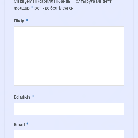
Сіздің email жарияланбайды.
Толтыруға міндетті
*
жолдар
ретінде белгіленген
*
Пікір
*
Есіміңіз
*
Email