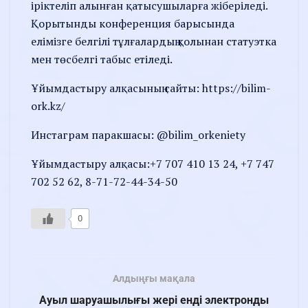
іріктеліп алынған қатысушыларға жіберіледі.
Қорытынды конференция барысында
елімізге белгілі тұлғалардың қолынан статуэтка
мен төсбелгі табыс етіледі.
Ұйымдастыру алқасының сайты: https://bilim-
ork.kz/
Инстаграм паракшасы: @bilim_orkeniety
Ұйымдастыру алқасы:+7 707 410 13 24, +7 747
702 52 62, 8-71-72-44-34-50
0
Алдыңғы мақала
Ауыл шаруашылығы жері енді электронды