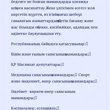
беделге ие болған мамандарды қоғамда
кеңінен насихаттау.Жеке үлгісімен өзгеге жол
көрсетіп жүрген, өз ісінің нағыз шебері
саналатын азаматтардыңеңбегін бағалау және
жас буынды еңбекке, кәсібилікке, адалдық пен
әділетке баулуғаықпал ету.
Республикалық байқауға қатысушылар:
Білім және ғылым саласының мамандары;
ҚР Маслихат депутаттары;
Медицина саласының мамандары; Спорт
және мәдениет, өнер саласының мамандары;
Әдебиет- көркем өнер саласының
мамандары;
Кәсіпкерлер; есепшілер;