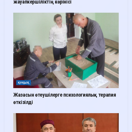
жауапкершіліктің көрінісі
ҚҰҚЫҚ
Жазасын өтеушілерге психологиялық терапия
өткізілді