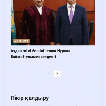
МӘДЕНИЕТ
Аудан әкімі белгілі теолог Нұрлан
Байжігітұлымен кездесті
Пікір қалдыру