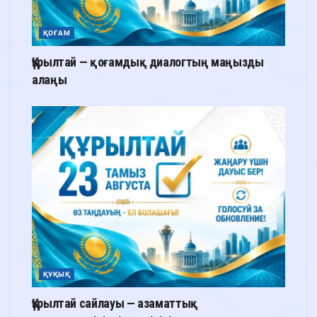
ҚОҒАМ
Құрылтай — қоғамдық диалогтың маңызды
алаңы
ҚҰҚЫҚ
Құрылтай сайлауы — азаматтық