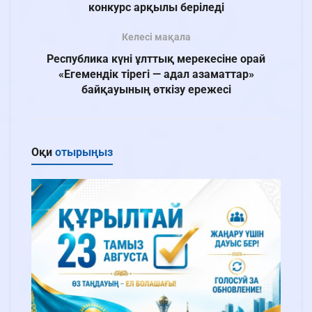
конкурс арқылы беріледі
Келесі мақала
Республика күні ұлттық мерекесіне орай
«Егемендік тірегі — адал азаматтар»
байқауының өткізу ережесі
Оқи
отырыңыз