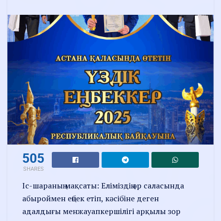
505
SHARES
Іс-шараның мақсаты: Еліміздің әр саласында
абыроймен еңбек етіп, кәсібіне деген
адалдығы менжауапкершілігі арқылы зор