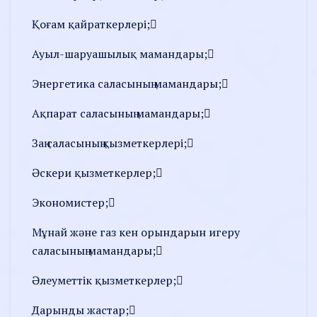
Қоғам қайраткерлері;
Ауыл-шаруашылық мамандары;
Энергетика саласының мамандары;
Ақпарат саласының мамандары;
Заң саласының қызметкерлері;
Әскери қызметкерлер;
Экономистер;
Мұнай және газ кен орындарын игеру
саласының мамандары;
Әлеуметтік қызметкерлер;
Дарынды жастар;