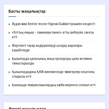
Басты жаңалықтар
Аудан әкімі белгілі теолог Нұрлан Байжігітұлымен кездесті
«Ұлттық нақыш – заманауи панно» атты шеберлік сағаты
өтті
Жергілікті тауар өндірушілерді қолдау шаралары
күшейтілуде
Қызылорда қаласының жаңа прокуроры қала активіне
таныстырылды
Қызылордадағы ҚАЖ мекемесінде тәлімгерлер кеңесінің
отырысы өтті
Қазалыда теміржолшылардың кәсіби мерекесі аталып өтті
Өзекті жаңалықтар