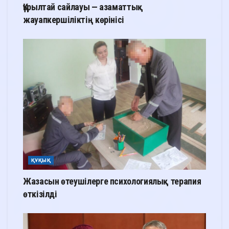
Құрылтай сайлауы — азаматтық
жауапкершіліктің көрінісі
ҚҰҚЫҚ
Жазасын өтеушілерге психологиялық терапия
өткізілді