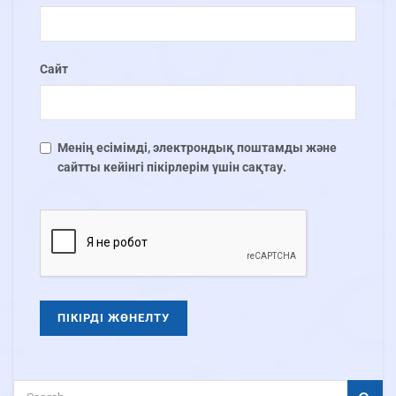
Сайт
Менің есімімді, электрондық поштамды және
сайтты кейінгі пікірлерім үшін сақтау.