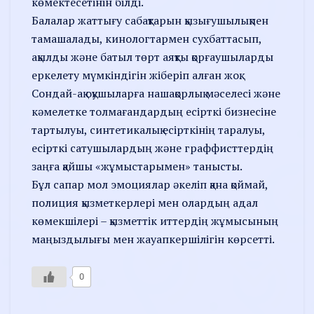
көмектесетінін білді.
Балалар жаттығу сабақтарын қызығушылықпен
тамашалады, кинологтармен сухбаттасып,
ақылды және батыл төрт аяқты қорғаушыларды
еркелету мүмкіндігін жіберіп алған жоқ.
Сондай-ақ оқушыларға нашақорлық мәселесі және
кәмелетке толмағандардың есірткі бизнесіне
тартылуы, синтетикалық есірткінің таралуы,
есірткі сатушылардың және граффисттердің
заңға қайшы «жұмыстарымен» танысты.
Бұл сапар мол эмоциялар әкеліп қана қоймай,
полиция қызметкерлері мен олардың адал
көмекшілері – қызметтік иттердің жұмысының
маңыздылығы мен жауапкершілігін көрсетті.
0