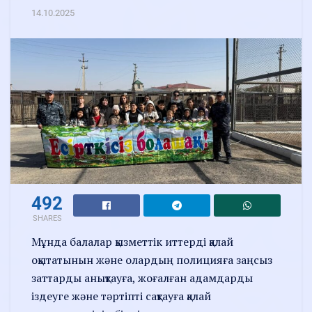
14.10.2025
492
SHARES
Мұнда балалар қызметтік иттерді қалай
оқытатынын және олардың полицияға заңсыз
заттарды анықтауға, жоғалған адамдарды
іздеуге және тәртіпті сақтауға қалай