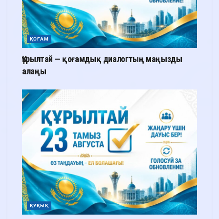
ҚОҒАМ
Құрылтай — қоғамдық диалогтың маңызды
алаңы
ҚҰҚЫҚ