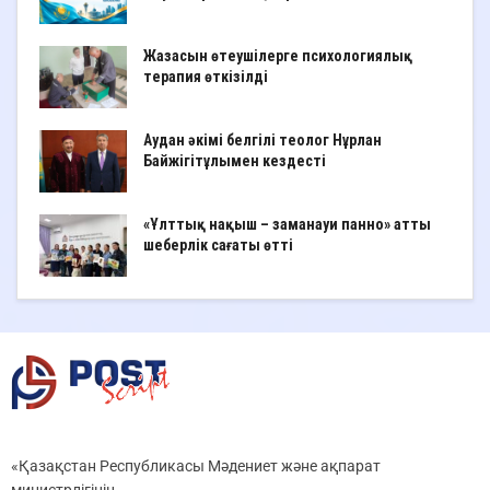
Жазасын өтеушілерге психологиялық
терапия өткізілді
Аудан әкімі белгілі теолог Нұрлан
Байжігітұлымен кездесті
«Ұлттық нақыш – заманауи панно» атты
шеберлік сағаты өтті
«Қазақстан Республикасы Мәдениет және ақпарат