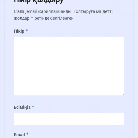
Сіздің email жарияланбайды.
Толтыруға міндетті
*
жолдар
ретінде белгіленген
*
Пікір
*
Есіміңіз
*
Email