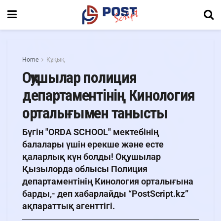
Home
Құқық
Оқушылар полиция
департаментінің Кинология
орталығымен танысты
Бүгін "ORDA SCHOOL" мектебінің
балалары үшін ерекше және есте
қаларлық күн болды! Оқушылар
Қызылорда облысы Полиция
департаментінің Кинология орталығына
барды,- деп хабарлайды “PostScript.kz”
ақпараттық агенттігі.