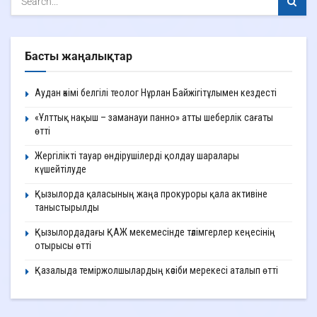
Басты жаңалықтар
Аудан әкімі белгілі теолог Нұрлан Байжігітұлымен кездесті
«Ұлттық нақыш – заманауи панно» атты шеберлік сағаты
өтті
Жергілікті тауар өндірушілерді қолдау шаралары
күшейтілуде
Қызылорда қаласының жаңа прокуроры қала активіне
таныстырылды
Қызылордадағы ҚАЖ мекемесінде тәлімгерлер кеңесінің
отырысы өтті
Қазалыда теміржолшылардың кәсіби мерекесі аталып өтті