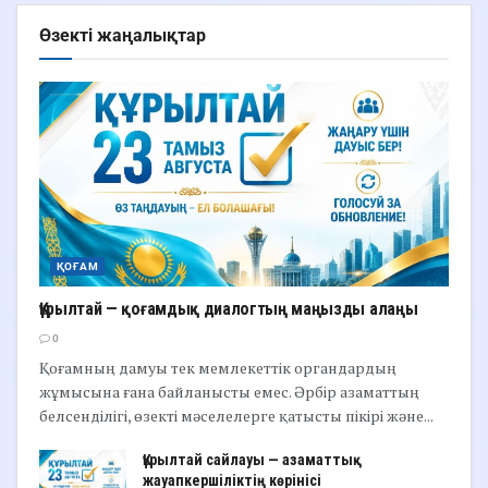
Өзекті жаңалықтар
ҚОҒАМ
Құрылтай — қоғамдық диалогтың маңызды алаңы
0
Қоғамның дамуы тек мемлекеттік органдардың
жұмысына ғана байланысты емес. Әрбір азаматтың
белсенділігі, өзекті мәселелерге қатысты пікірі және...
Құрылтай сайлауы — азаматтық
жауапкершіліктің көрінісі