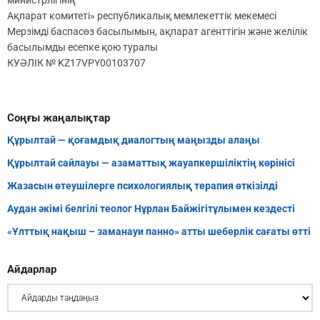
министрлігінің
Ақпарат комитеті» республикалық мемлекеттік мекемесі
Мерзімді баспасөз басылымын, ақпарат агенттігін және желілік
басылымды есепке қою туралы
КУӘЛІК № KZ17VPY00103707
Соңғы жаңалықтар
Құрылтай — қоғамдық диалогтың маңызды алаңы
Құрылтай сайлауы — азаматтық жауапкершіліктің көрінісі
Жазасын өтеушілерге психологиялық терапия өткізілді
Аудан әкімі белгілі теолог Нұрлан Байжігітұлымен кездесті
«Ұлттық нақыш – заманауи панно» атты шеберлік сағаты өтті
Айдарлар