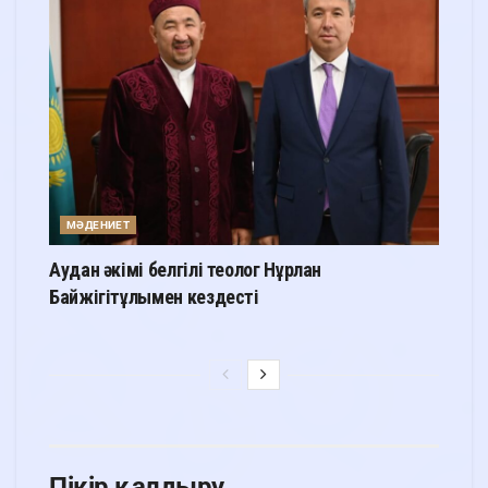
МӘДЕНИЕТ
Аудан әкімі белгілі теолог Нұрлан
Байжігітұлымен кездесті
Пікір қалдыру