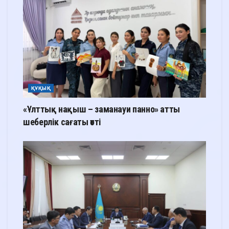
ҚҰҚЫҚ
«Ұлттық нақыш – заманауи панно» атты
шеберлік сағаты өтті