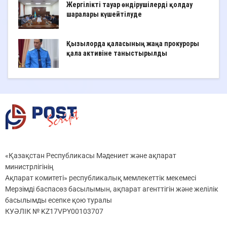
Жергілікті тауар өндірушілерді қолдау
шаралары күшейтілуде
Қызылорда қаласының жаңа прокуроры
қала активіне таныстырылды
«Қазақстан Республикасы Мәдениет және ақпарат
министрлігінің
Ақпарат комитеті» республикалық мемлекеттік мекемесі
Мерзімді баспасөз басылымын, ақпарат агенттігін және желілік
басылымды есепке қою туралы
КУӘЛІК № KZ17VPY00103707