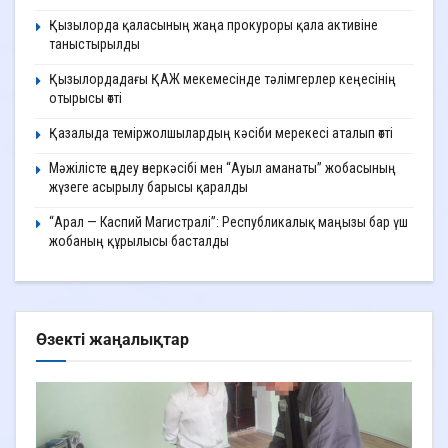
Қызылорда қаласының жаңа прокуроры қала активіне
таныстырылды
Қызылордадағы ҚАЖ мекемесінде тәлімгерлер кеңесінің
отырысы өтті
Қазалыда теміржолшылардың кәсіби мерекесі аталып өтті
Мәжілісте өңдеу өнеркәсібі мен “Ауыл аманаты” жобасының
жүзеге асырылу барысы қаралды
“Арал — Каспий Магистралі”: Республикалық маңызы бар үш
жобаның құрылысы басталды
Өзекті жаңалықтар