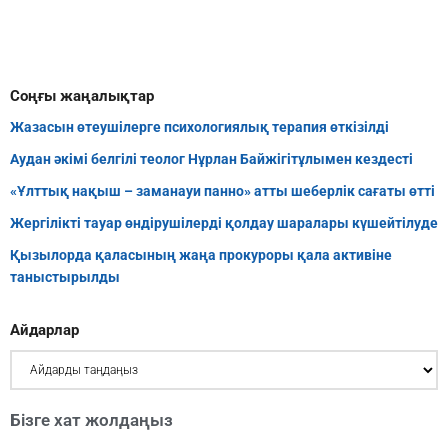
Соңғы жаңалықтар
Жазасын өтеушілерге психологиялық терапия өткізілді
Аудан әкімі белгілі теолог Нұрлан Байжігітұлымен кездесті
«Ұлттық нақыш – заманауи панно» атты шеберлік сағаты өтті
Жергілікті тауар өндірушілерді қолдау шаралары күшейтілуде
Қызылорда қаласының жаңа прокуроры қала активіне
таныстырылды
Айдарлар
Бізге хат жолдаңыз