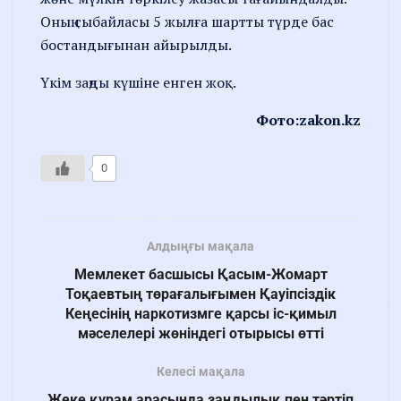
Оның сыбайласы 5 жылға шартты түрде бас
бостандығынан айырылды.
Үкім заңды күшіне енген жоқ.
Фото:zakon.kz
0
Алдыңғы мақала
Мемлекет басшысы Қасым-Жомарт
Тоқаевтың төрағалығымен Қауіпсіздік
Кеңесінің наркотизмге қарсы іс-қимыл
мәселелері жөніндегі отырысы өтті
Келесі мақала
Жеке құрам арасында заңдылық пен тәртіп