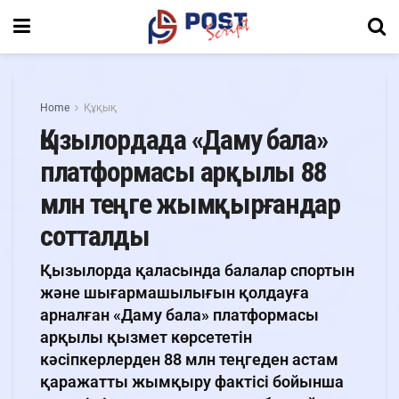
Home
Құқық
Қызылордада «Даму бала»
платформасы арқылы 88
млн теңге жымқырғандар
сотталды
Қызылорда қаласында балалар спортын
және шығармашылығын қолдауға
арналған «Даму бала» платформасы
арқылы қызмет көрсететін
кәсіпкерлерден 88 млн теңгеден астам
қаражатты жымқыру фактісі бойынша