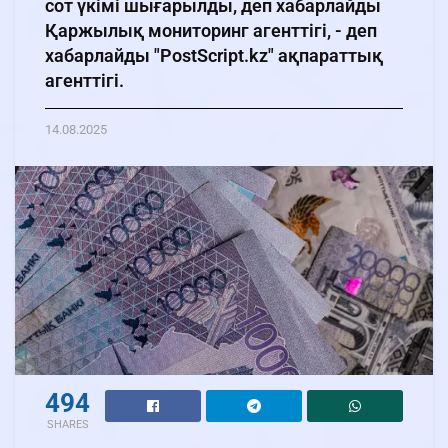
сот үкімі шығарылды, деп хабарлайды
Қаржылық мониторинг агенттігі, - деп
хабарлайды "PostScript.kz" ақпараттық
агенттігі.
14.08.2025
494
SHARES