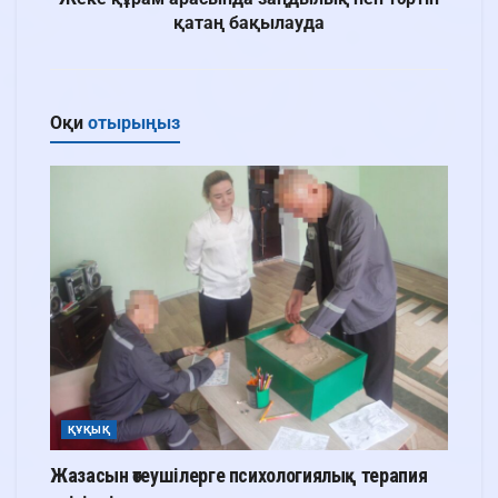
қатаң бақылауда
Оқи
отырыңыз
ҚҰҚЫҚ
Жазасын өтеушілерге психологиялық терапия