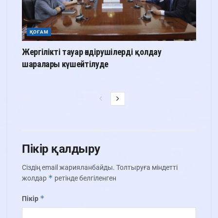
ҚОҒАМ
Жергілікті тауар өндірушілерді қолдау
шаралары күшейтілуде
Пікір қалдыру
Сіздің email жарияланбайды.
Толтыруға міндетті
*
жолдар
ретінде белгіленген
*
Пікір