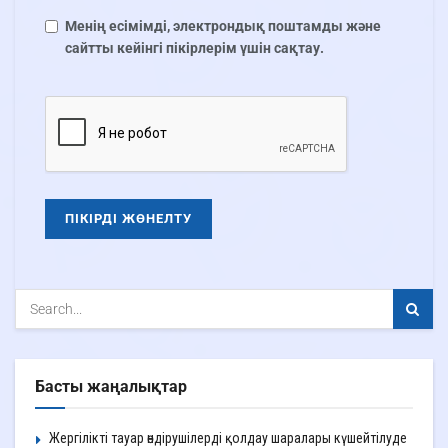
Менің есімімді, электрондық поштамды және
сайтты кейінгі пікірлерім үшін сақтау.
Басты жаңалықтар
Жергілікті тауар өндірушілерді қолдау шаралары күшейтілуде