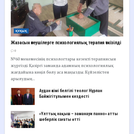
ҚҰҚЫҚ
Жазасын өтеушілерге психологиялық терапия өткізілді
0
№60 мекемесінің психологтары кезекті терапиясын
жүргізді. Қазіргі заманда адамның психологиялық
жағдайына көңіл бөлу аса маңызды. Күйзелістен
арылудың...
Аудан әкімі белгілі теолог Нұрлан
Байжігітұлымен кездесті
«Ұлттық нақыш – заманауи панно» атты
шеберлік сағаты өтті