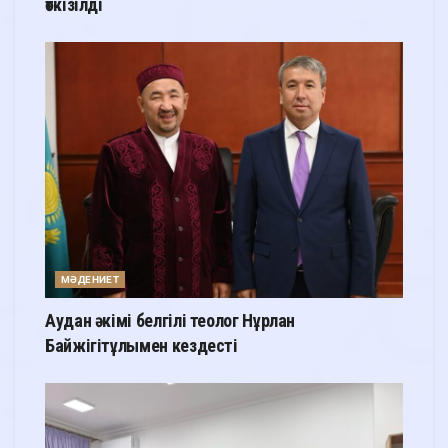
өткізілді
МӘДЕНИЕТ
Аудан әкімі белгілі теолог Нұрлан
Байжігітұлымен кездесті