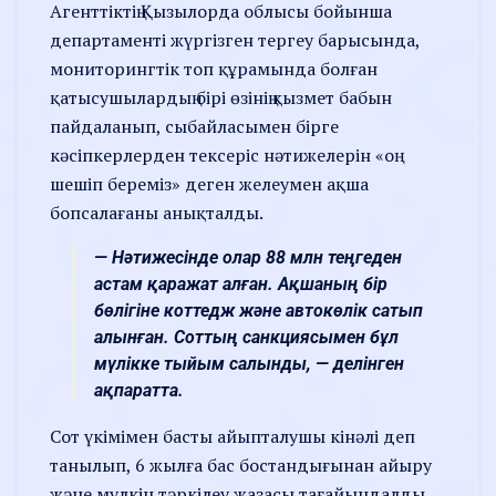
Агенттіктің Қызылорда облысы бойынша
департаменті жүргізген тергеу барысында,
мониторингтік топ құрамында болған
қатысушылардың бірі өзінің қызмет бабын
пайдаланып, сыбайласымен бірге
кәсіпкерлерден тексеріс нәтижелерін «оң
шешіп береміз» деген желеумен ақша
бопсалағаны анықталды.
— Нәтижесінде олар 88 млн теңгеден
астам қаражат алған. Ақшаның бір
бөлігіне коттедж және автокөлік сатып
алынған. Соттың санкциясымен бұл
мүлікке тыйым салынды, — делінген
ақпаратта.
Сот үкімімен басты айыпталушы кінәлі деп
танылып, 6 жылға бас бостандығынан айыру
және мүлкін тәркілеу жазасы тағайындалды.