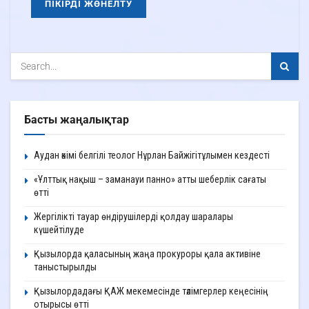
Басты жаңалықтар
Аудан әкімі белгілі теолог Нұрлан Байжігітұлымен кездесті
«Ұлттық нақыш – заманауи панно» атты шеберлік сағаты
өтті
Жергілікті тауар өндірушілерді қолдау шаралары
күшейтілуде
Қызылорда қаласының жаңа прокуроры қала активіне
таныстырылды
Қызылордадағы ҚАЖ мекемесінде тәлімгерлер кеңесінің
отырысы өтті