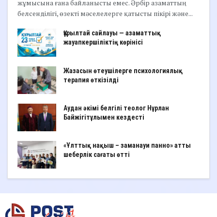
жұмысына ғана байланысты емес. Әрбір азаматтың
белсенділігі, өзекті мәселелерге қатысты пікірі және...
Құрылтай сайлауы — азаматтық
жауапкершіліктің көрінісі
Жазасын өтеушілерге психологиялық
терапия өткізілді
Аудан әкімі белгілі теолог Нұрлан
Байжігітұлымен кездесті
«Ұлттық нақыш – заманауи панно» атты
шеберлік сағаты өтті