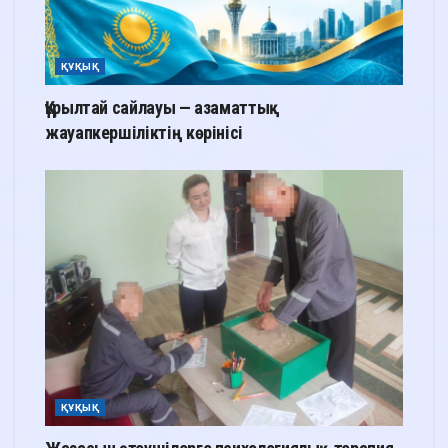
ҚҰҚЫҚ
Құрылтай сайлауы — азаматтық
жауапкершіліктің көрінісі
ҚҰҚЫҚ