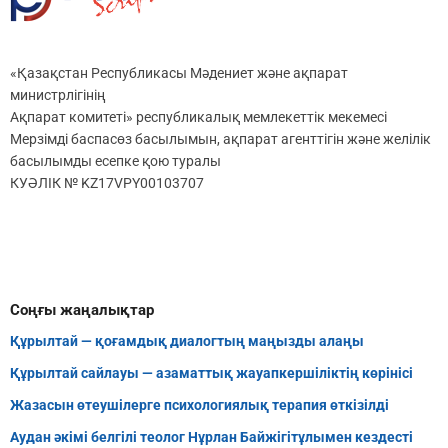
«Қазақстан Республикасы Мәдениет және ақпарат
министрлігінің
Ақпарат комитеті» республикалық мемлекеттік мекемесі
Мерзімді баспасөз басылымын, ақпарат агенттігін және желілік
басылымды есепке қою туралы
КУӘЛІК № KZ17VPY00103707
Соңғы жаңалықтар
Құрылтай — қоғамдық диалогтың маңызды алаңы
Құрылтай сайлауы — азаматтық жауапкершіліктің көрінісі
Жазасын өтеушілерге психологиялық терапия өткізілді
Аудан әкімі белгілі теолог Нұрлан Байжігітұлымен кездесті