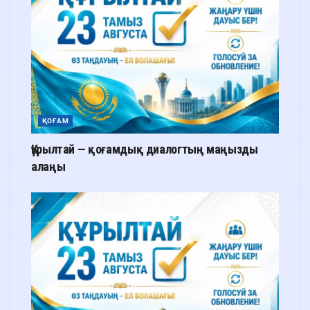
ҚОҒАМ
Құрылтай — қоғамдық диалогтың маңызды
алаңы