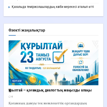
Қазалыда теміржолшылардың кәсіби мерекесі аталып өтті
Өзекті жаңалықтар
ҚОҒАМ
Құрылтай — қоғамдық диалогтың маңызды алаңы
0
Қоғамның дамуы тек мемлекеттік органдардың