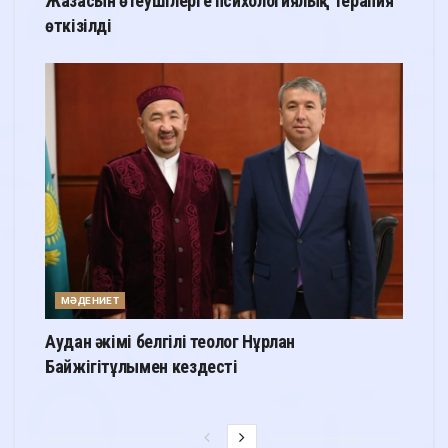
Жазасын өтеушілерге психологиялық терапия
өткізілді
МӘДЕНИЕТ
Аудан әкімі белгілі теолог Нұрлан
Байжігітұлымен кездесті