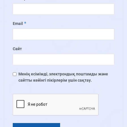
*
Email
Сайт
Менің есімімді, электрондық поштамды және
сайтты кейінгі пікірлерім үшін сақтау.