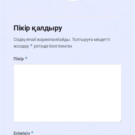
Пікір қалдыру
Сіздің email жарияланбайды.
Толтыруға міндетті
*
жолдар
ретінде белгіленген
*
Пікір
*
Есіміңіз