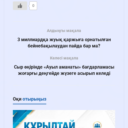
0
Алдыңғы мақала
3 миллиардқа жуық қаржыға орнатылған
бейнебақылаудан пайда бар ма?
Келесі мақала
Сыр өңірінде «Ауыл аманаты» бағдарламасы
жоғарғы деңгейде жүзеге асырып келеді
Оқи
отырыңыз