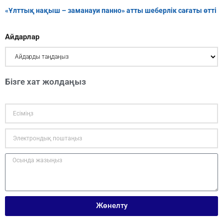
«Ұлттық нақыш – заманауи панно» атты шеберлік сағаты өтті
Айдарлар
Бізге хат жолдаңыз
Жөнелту