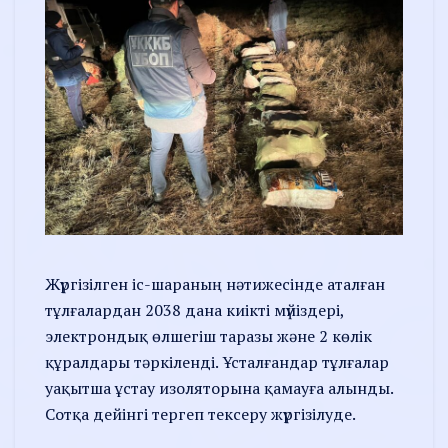
Жүргізілген іс-шараның нәтижесінде аталған
тұлғалардан 2038 дана киікті мүйіздері,
электрондық өлшегіш таразы және 2 көлік
құралдары тәркіленді. Ұсталғандар тұлғалар
уақытша ұстау изоляторына қамауға алынды.
Сотқа дейінгі тергеп тексеру жүргізілуде.