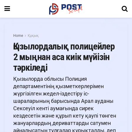
Home
Құқық
Қызылордалық полицейлер
2 мыңнан аса киік мүйізін
тәркіледі
Қызылорда облысы Полиция
департаментінің қызметкерлерімен
жүргізілген жедел-іздестіру іс-
шараларының барысында Арал ауданы
Сексеуіл кенті аумағында сирек
кездесетiн және құрып кету қаупi төнген
жануарлардың дериваттарды сатумен
айналысатын тұлғалар құрықталды, деп