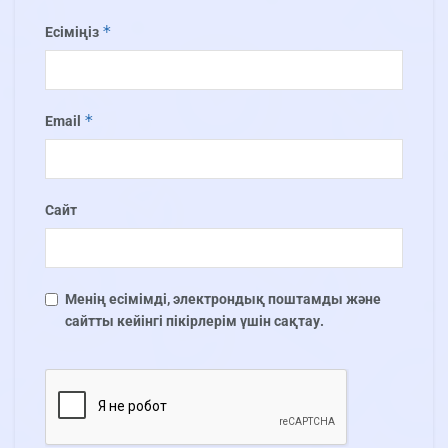
*
Есіміңіз
*
Email
Сайт
Менің есімімді, электрондық поштамды және
сайтты кейінгі пікірлерім үшін сақтау.