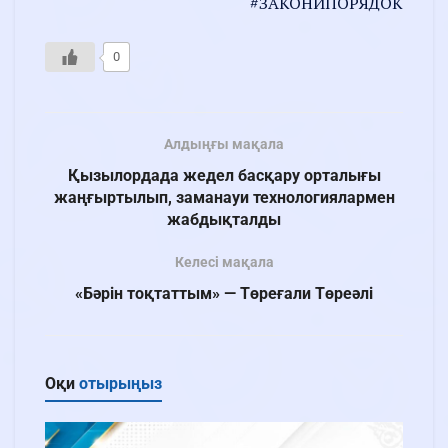
#ЗАКОНИПОРЯДОК
0
Алдыңғы мақала
Қызылордада жедел басқару орталығы
жаңғыртылып, заманауи технологиялармен
жабдықталды
Келесі мақала
«Бәрін тоқтаттым» — Төреғали Төреәлі
Оқи
отырыңыз