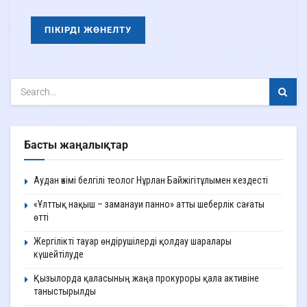
Басты жаңалықтар
Аудан әкімі белгілі теолог Нұрлан Байжігітұлымен кездесті
«Ұлттық нақыш – заманауи панно» атты шеберлік сағаты
өтті
Жергілікті тауар өндірушілерді қолдау шаралары
күшейтілуде
Қызылорда қаласының жаңа прокуроры қала активіне
таныстырылды