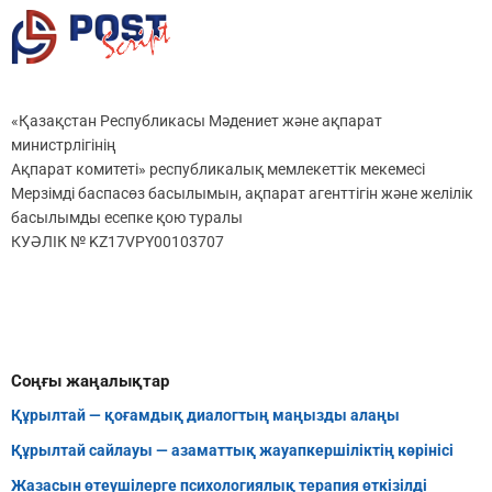
«Қазақстан Республикасы Мәдениет және ақпарат
министрлігінің
Ақпарат комитеті» республикалық мемлекеттік мекемесі
Мерзімді баспасөз басылымын, ақпарат агенттігін және желілік
басылымды есепке қою туралы
КУӘЛІК № KZ17VPY00103707
Соңғы жаңалықтар
Құрылтай — қоғамдық диалогтың маңызды алаңы
Құрылтай сайлауы — азаматтық жауапкершіліктің көрінісі
Жазасын өтеушілерге психологиялық терапия өткізілді