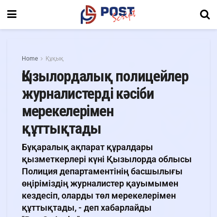
Home
Құқық
Қызылордалық полицейлер
журналистерді кәсіби
мерекелерімен
құттықтады
Бұқаралық ақпарат құралдары
қызметкерлері күні Қызылорда облысы
Полиция департаментінің басшылығы
өңіріміздің журналистер қауымымен
кездесіп, оларды төл мерекелерімен
құттықтады, - деп хабарлайды