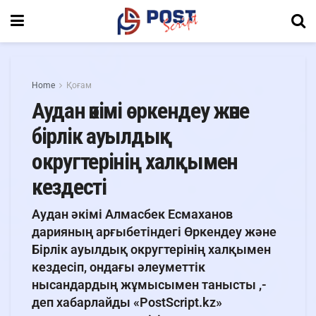
Home
Қоғам
Аудан әкімі өркендеу және
бірлік ауылдық
округтерінің халқымен
кездесті
Аудан әкімі Алмасбек Есмаханов
дарияның арғыбетіндегі Өркендеу және
Бірлік ауылдық округтерінің халқымен
кездесіп, ондағы әлеуметтік
нысандардың жұмысымен танысты ,-
деп хабарлайды «PostScript.kz»