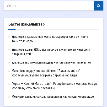
Басты жаңалықтар
Қызылорда қаласының жаңа прокуроры қала активіне
таныстырылды
Қызылордадағы ҚАЖ мекемесінде тәлімгерлер кеңесінің
отырысы өтті
Қазалыда теміржолшылардың кәсіби мерекесі аталып өтті
Мәжілісте өңдеу өнеркәсібі мен “Ауыл аманаты”
жобасының жүзеге асырылу барысы қаралды
“Арал — Каспий Магистралі”: Республикалық маңызы бар үш
жобаның құрылысы басталды
Медициналық нысандар құрылысы қарқынды жүргізілуде