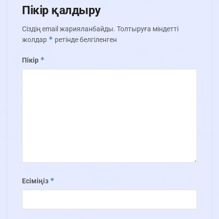
Пікір қалдыру
Сіздің email жарияланбайды.
Толтыруға міндетті
*
жолдар
ретінде белгіленген
*
Пікір
*
Есіміңіз