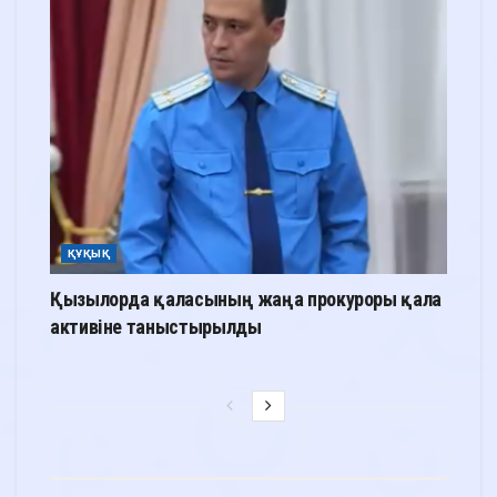
ҚҰҚЫҚ
Қызылорда қаласының жаңа прокуроры қала
активіне таныстырылды