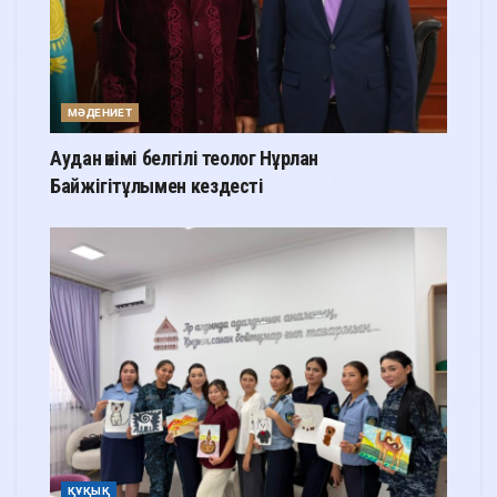
МӘДЕНИЕТ
Аудан әкімі белгілі теолог Нұрлан
Байжігітұлымен кездесті
ҚҰҚЫҚ