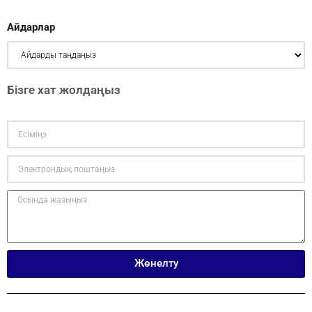
Айдарлар
Бізге хат жолдаңыз
Жөнелту