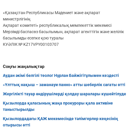
«Қазақстан Республикасы Мәдениет және ақпарат
министрлігінің
Ақпарат комитеті» республикалық мемлекеттік мекемесі
Мерзімді баспасөз басылымын, ақпарат агенттігін және желілік
басылымды есепке қою туралы
КУӘЛІК № KZ17VPY00103707
Соңғы жаңалықтар
Аудан әкімі белгілі теолог Нұрлан Байжігітұлымен кездесті
«Ұлттық нақыш – заманауи панно» атты шеберлік сағаты өтті
Жергілікті тауар өндірушілерді қолдау шаралары күшейтілуде
Қызылорда қаласының жаңа прокуроры қала активіне
таныстырылды
Қызылордадағы ҚАЖ мекемесінде тәлімгерлер кеңесінің
отырысы өтті