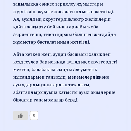
заңдылыққа сәйкес зерделеу жұмыстары
жүргізіліп, жұмыс жасалатындығын жеткізді.
Ал, ауылдық округтердің электр желілілерін
қайта жаңғырту бойынша арнайы жоба
әзірленгенін, тиісті қаржы бөлінген жағдайда
жұмыстар басталатынын жеткізді.
Айта кеткен жөн, аудан басшысы халықпен
кездесулер барысында ауылдық округтердегі
мектеп, балабақша сынды әлеуметтік
нысандармен танысып, мекемелердің және
ауылдардың санитарлық тазалығы,
абаттандырылуына қатысты ауыл әкімдеріне
бірқатар тапсырмалар берді.
0