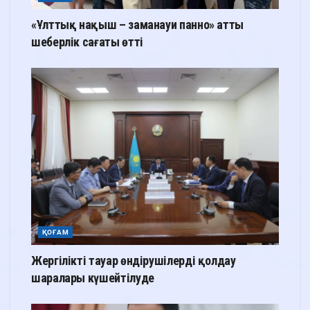
«Ұлттық нақыш – заманауи панно» атты
шеберлік сағаты өтті
ҚОҒАМ
Жергілікті тауар өндірушілерді қолдау
шаралары күшейтілуде