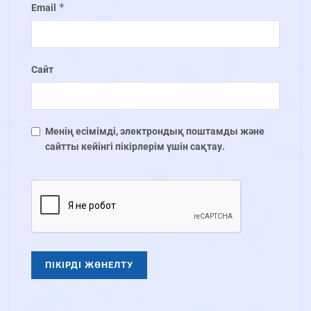
*
Email
Сайт
Менің есімімді, электрондық поштамды және
сайтты кейінгі пікірлерім үшін сақтау.