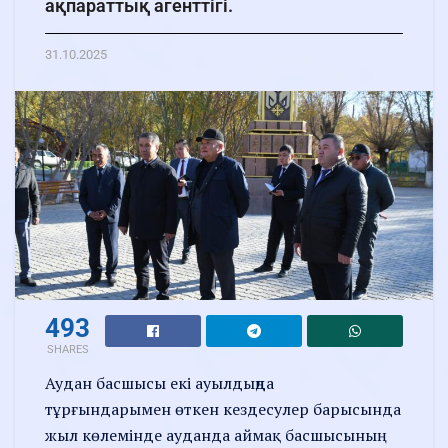
ақпараттық агенттігі.
31.10.2025
493
SHARES
Аудан басшысы екі ауылдыңда
тұрғындарымен өткен кездесулер барысында
жыл көлемінде ауданда аймақ басшысының