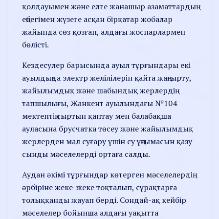
қолдауымен және елге жанашыр азаматтардың
еңбегімен жүзеге асқан бірқатар жобалар
жайында сөз қозғап, алдағы жоспарлармен
бөлісті.
Кездесулер барысында ауыл тұрғындары екі
ауылдыңда электр желілілерін қайта жаңғырту,
жайылымдық және шабындық жерлердің
тапшылығы, Жанкент ауылындағы №104
мектептің сыртын қаптау мен балабақша
ауласына брусчатка төсеу және жайылымдық
жерлерден мал суғару үшін су ұңғымасын қазу
сынды мәселелерді ортаға салды.
Аудан әкімі тұрғындар көтерген мәселелердің
әрбіріне жеке-жеке тоқталып, сұрақтарға
толыққанды жауап берді. Сондай-ақ кейбір
мәселелер бойынша алдағы уақытта