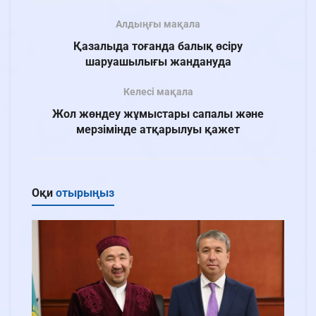
Алдыңғы мақала
Қазалыда тоғанда балық өсіру
шаруашылығы жандануда
Келесі мақала
Жол жөндеу жұмыстары сапалы және
мерзімінде атқарылуы қажет
Оқи
отырыңыз