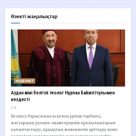
Өзекті жаңалықтар
МӘДЕНИЕТ
Аудан әкімі белгілі теолог Нұрлан Байжігітұлымен
кездесті
0
Кездесу барысында өскелең ұрпақ тәрбиесі,
жастардың рухани-адамгершілік құндылықтарын
қалыптастыру, құқықтық мәдениетін арттыру және
қоғамдағы жауапкершілік қағидаларын нығайту...