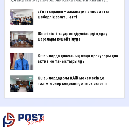
«Ұлттық нақыш – заманауи панно» атты
шеберлік сағаты өтті
Жергілікті тауар өндірушілерді қолдау
шаралары күшейтілуде
Қызылорда қаласының жаңа прокуроры қала
активіне таныстырылды
Қызылордадағы ҚАЖ мекемесінде
тәлімгерлер кеңесінің отырысы өтті