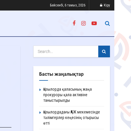
Бейсенбі, 6 тамыз, 2026
Кіру
Басты жаңалықтар
Қызылорда қаласының жаңа
прокуроры қала активіне
таныстырылды
Қызылордадағы ҚАЖ мекемесінде
тәлімгерлер кеңесінің отырысы
өтті