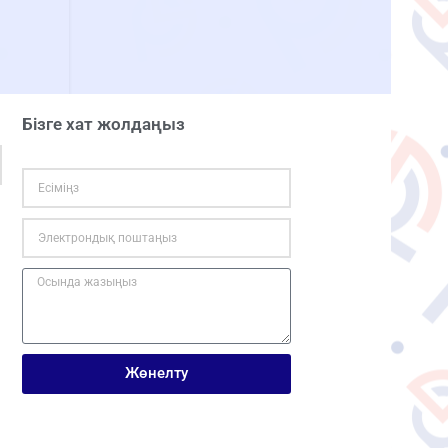
Бізге хат жолдаңыз
Жөнелту