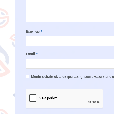
*
Есіміңіз
*
Email
Менің есімімді, электрондық поштамды және сай