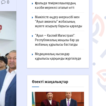
0
Қазалыда теміржолшылардың
кәсіби мерекесі аталып өтті
Мәжілісте өңдеу өнеркәсібі мен
“Ауыл аманаты” жобасының
жүзеге асырылу барысы қаралды
“Арал — Каспий Магистралі”:
Республикалық маңызы бар үш
жобаның құрылысы басталды
Медициналық нысандар
құрылысы қарқынды жүргізілуде
Өзекті жаңалықтар