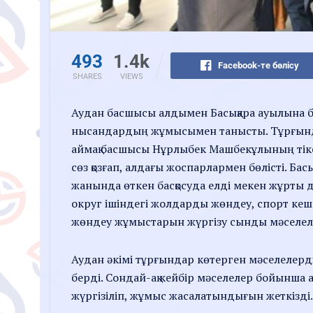
493
1.4k
Facebook-те бөлісу
SHARES
VIEWS
Аудан басшысы алдымен Басықара ауылына б
нысандардың жұмысымен танысты. Тұрғынд
аймақ басшысы Нұрлыбек Машбекұлының тікел
сөз қозғап, алдағы жоспарлармен бөлісті. 
жанында өткен басқосуда елді мекен жұрты да б
округ ішіндегі жолдарды жөндеу, спорт кешен
жөндеу жұмыстарын жүргізу сынды мәселеле
Аудан әкімі тұрғындар көтерген мәселелердің
берді. Сондай-ақ кейбір мәселелер бойынша 
жүргізіліп, жұмыс жасалатындығын жеткізді.