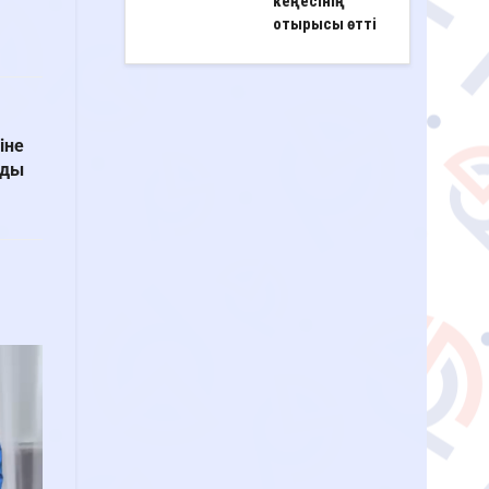
кеңесінің
отырысы өтті
іне
лды