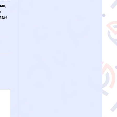
ның
а
ылды