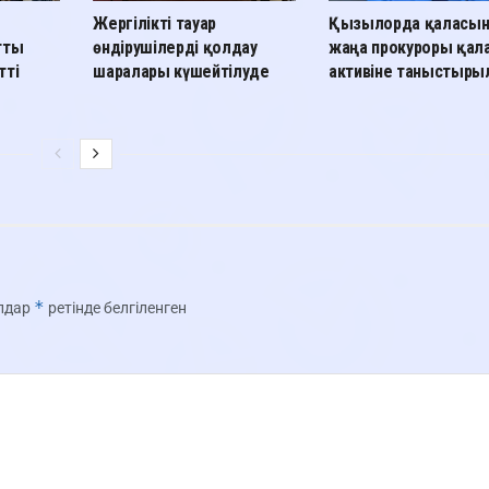
Жергілікті тауар
Қызылорда қаласы
тты
өндірушілерді қолдау
жаңа прокуроры қал
тті
шаралары күшейтілуде
активіне таныстыр
*
олдар
ретінде белгіленген