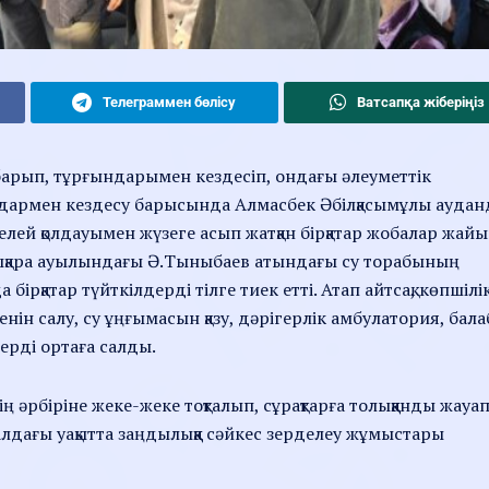
Телеграммен бөлісу
Ватсапқа жіберіңіз
арып, тұрғындарымен кездесіп, ондағы әлеуметтік
армен кездесу барысында Алмасбек Әбілқасымұлы аудан
ей қолдауымен жүзеге асып жатқан бірқатар жобалар жай
Басықара ауылындағы Ә.Тыныбаев атындағы су торабының
ірқатар түйткілдерді тілге тиек етті. Атап айтсақ, көпшілі
ін салу, су ұңғымасын қазу, дәрігерлік амбулатория, бала
рді ортаға салды.
 әрбіріне жеке-жеке тоқталып, сұрақтарға толыққанды жауа
алдағы уақытта заңдылыққа сәйкес зерделеу жұмыстары