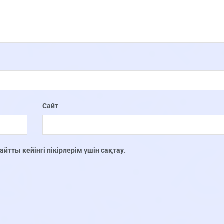
Сайт
тты кейінгі пікірлерім үшін сақтау.