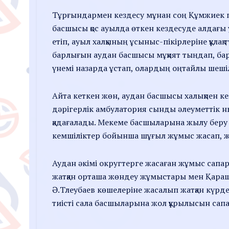
Тұрғындармен кездесу мұнан соң Құмжиек 
басшысы қос ауылда өткен кездесуде алдағы 
етіп, ауыл халқының ұсыныс-пікірлеріне құла
барлығын аудан басшысы мұқият тыңдап, барл
үнемі назарда ұстап, олардың оңтайлы шеші
Айта кеткен жөн, аудан басшысы халықпен к
дәрігерлік амбулатория сынды әлеуметтік 
қадағалады. Мекеме басшыларына жылу бер
кемшіліктер бойынша шұғыл жұмыс жасап, жыл
Аудан әкімі округтерге жасаған жұмыс сапар
жатқан орташа жөндеу жұмыстары мен Қараш
Ә.Тлеубаев көшелеріне жасалып жатқан күр
тиісті сала басшыларына жол құрылысын сапа