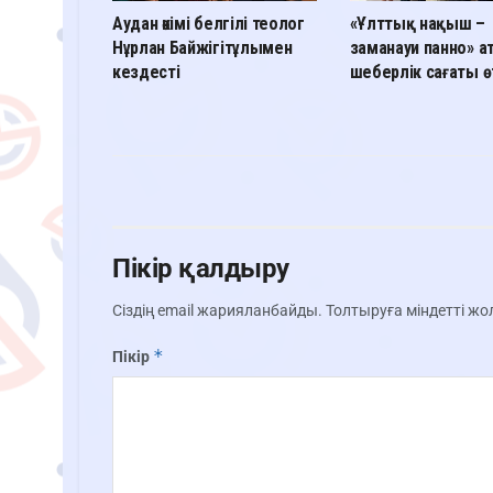
Аудан әкімі белгілі теолог
«Ұлттық нақыш –
Нұрлан Байжігітұлымен
заманауи панно» а
кездесті
шеберлік сағаты ө
Пікір қалдыру
Сіздің email жарияланбайды.
Толтыруға міндетті ж
*
Пікір