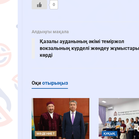
0
Алдыңғы мақала
Қазалы ауданының әкімі теміржол
вокзалының күрделі жөндеу жұмыстар
көрді
Оқи
отырыңыз
МӘДЕНИЕТ
ҚҰҚЫҚ