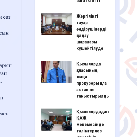
сағаты өтті
ы сөз
Жергілікті
тауар
өндірушілерді
ысын
қолдау
шаралары
күшейтілуде
Қызылорда
тарын
қаласының
ған
жаңа
.
прокуроры қала
активіне
таныстырылды
іп
Қызылордадағы
 мен
ҚАЖ
мекемесінде
тәлімгерлер