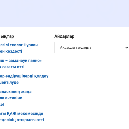
лықтар
Айдарлар
елгілі теолог Нұрлан
ен кездесті
ш – заманауи панно»
 сағаты өтті
уар өндірушілерді қолдау
шейтілуде
аласының жаңа
ла активіне
ды
ғы ҚАЖ мекемесінде
еңесінің отырысы өтті