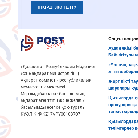
Соңғы жаңа
Аудан әкімі б
Байжігітұлым
«Ұлттық нақы
«Қазақстан Республикасы Мәдениет
атты шеберлік
және ақпарат министрлігінің
Ақпарат комитеті» республикалық
Жергілікті та
мемлекеттік мекемесі
шаралары кү
Мерзімді баспасөз басылымын,
Қызылорда қ
ақпарат агенттігін және желілік
прокуроры қа
басылымды есепке қою туралы
таныстырыл
КУӘЛІК № KZ17VPY00103707
Қызылордада
тәлімгерлер к