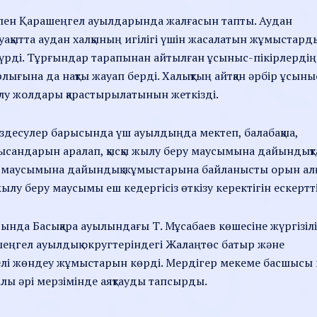
пен Қарашеңгел ауылдарында жалғасын тапты. Аудан
уақытта аудан халқының игілігі үшін жасалатын жұмыстард
қ түрді. Тұрғындар тарапынан айтылған ұсыныс-пікірлердің
ығына да нақты жауап берді. Халықтың айтқан әрбір ұсын
лу жолдары қарастырылатынын жеткізді.
ездесулер барысында үш ауылдыңда мектеп, балабақша,
нысандарын аралап, қысқы жылу беру маусымына дайындық
у маусымына дайындық жұмыстарына байланысты орын ал
у беру маусымы еш кедергісіз өткізу керектігін ескертті
ында Басықара ауылындағы Т. Мұсабаев көшесіне жүргізіл
еңгел ауылдық округтеріндегі Жалаңтөс батыр және
делі жөндеу жұмыстарын көрді. Мердігер мекеме басшысы
лы әрі мерзімінде аяқтауды тапсырды.