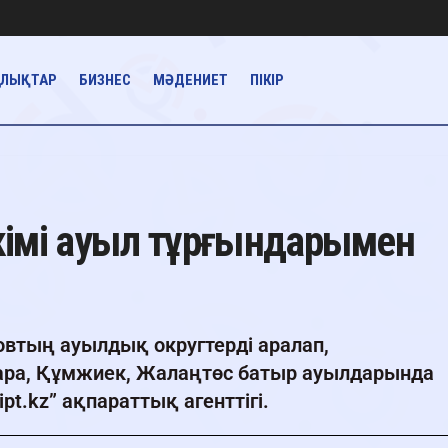
АЛЫҚТАР
БИЗНЕС
МӘДЕНИЕТ
ПІКІР
кімі ауыл тұрғындарымен
новтың ауылдық округтерді аралап,
ара, Құмжиек, Жалаңтөс батыр ауылдарында
pt.kz” ақпараттық агенттігі.