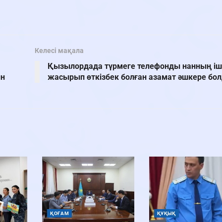
Келесі мақала
Қызылордада түрмеге телефонды нанның іш
ын
жасырып өткізбек болған азамат әшкере бо
ҚОҒАМ
ҚҰҚЫҚ