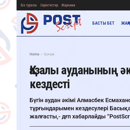
Біз туралы
Серіктестер
Жарнама
БАСТЫ БЕТ
ЖАҢ
Home
Қоғам
Қазалы ауданының ә
кездесті
Бүгін аудан әкімі Алмасбек Есмаха
тұрғындарымен кездесулері Басық
жалғасты,- дғп хабарлайды “PostScri