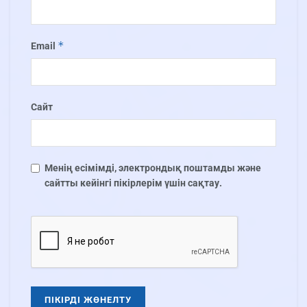
*
Email
Сайт
Менің есімімді, электрондық поштамды және
сайтты кейінгі пікірлерім үшін сақтау.