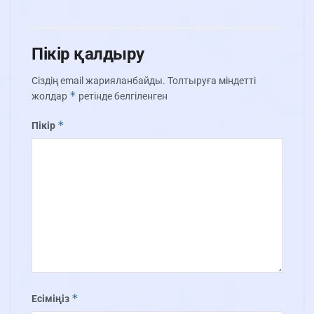
Пікір қалдыру
Сіздің email жарияланбайды.
Толтыруға міндетті
*
жолдар
ретінде белгіленген
*
Пікір
*
Есіміңіз