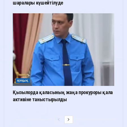
шаралары күшейтілуде
ҚҰҚЫҚ
Қызылорда қаласының жаңа прокуроры қала
активіне таныстырылды