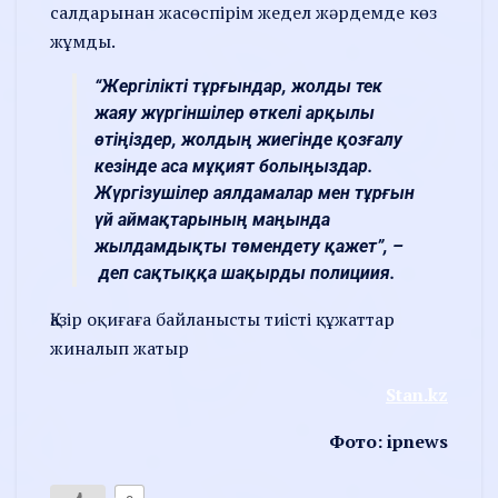
салдарынан жасөспірім жедел жәрдемде көз
жұмды.
“Жергілікті тұрғындар, жолды тек
жаяу жүргіншілер өткелі арқылы
өтіңіздер, жолдың жиегінде қозғалу
кезінде аса мұқият болыңыздар.
Жүргізушілер аялдамалар мен тұрғын
үй аймақтарының маңында
жылдамдықты төмендету қажет”, –
деп сақтыққа шақырды полициия.
Қазір оқиғаға байланысты тиісті құжаттар
жиналып жатыр
Stan.kz
Фото: ipnews