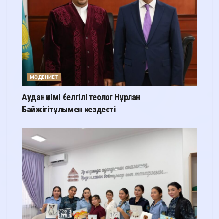
МӘДЕНИЕТ
Аудан әкімі белгілі теолог Нұрлан
Байжігітұлымен кездесті