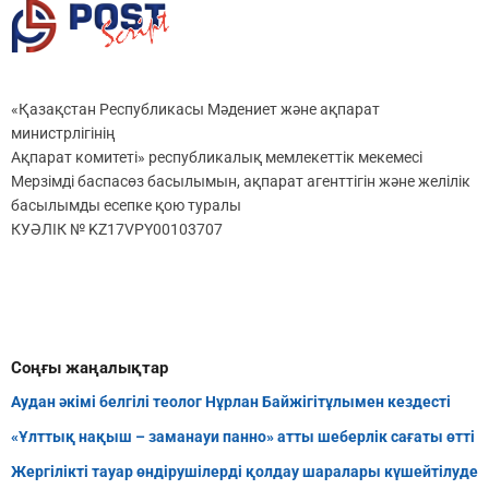
«Қазақстан Республикасы Мәдениет және ақпарат
министрлігінің
Ақпарат комитеті» республикалық мемлекеттік мекемесі
Мерзімді баспасөз басылымын, ақпарат агенттігін және желілік
басылымды есепке қою туралы
КУӘЛІК № KZ17VPY00103707
Соңғы жаңалықтар
Аудан әкімі белгілі теолог Нұрлан Байжігітұлымен кездесті
«Ұлттық нақыш – заманауи панно» атты шеберлік сағаты өтті
Жергілікті тауар өндірушілерді қолдау шаралары күшейтілуде