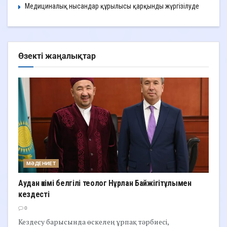
Медициналық нысандар құрылысы қарқынды жүргізілуде
Өзекті жаңалықтар
МӘДЕНИЕТ
Аудан әкімі белгілі теолог Нұрлан Байжігітұлымен
кездесті
0
Кездесу барысында өскелең ұрпақ тәрбиесі,