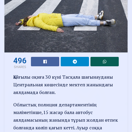
496
SHARES
Қайғылы оқиға 30 күні Тасқала шағынауданы
Центральная көшесінде мектеп жанындағы
аялдамада болған.
Облыстық полиция департаментінің
мәліметінше,15 жасар бала автобус
аялдамасының жанында тұрып жолдан өтпек
болғанда көліп қағып кетті. Ауыр соққа