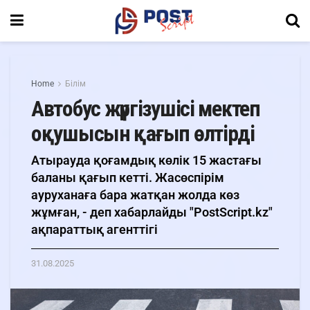
Home
Білім
Автобус жүргізушісі мектеп
оқушысын қағып өлтірді
Атырауда қоғамдық көлік 15 жастағы
баланы қағып кетті. Жасөспірім
ауруханаға бара жатқан жолда көз
жұмған, - деп хабарлайды "PostScript.kz"
ақпараттық агенттігі
31.08.2025