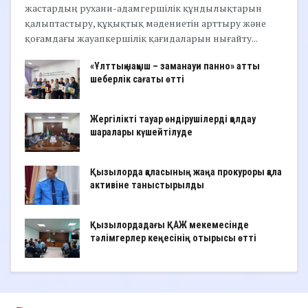
жастардың рухани-адамгершілік құндылықтарын
қалыптастыру, құқықтық мәдениетін арттыру және
қоғамдағы жауапкершілік қағидаларын нығайту...
«Ұлттық нақыш – заманауи панно» атты
шеберлік сағаты өтті
Жергілікті тауар өндірушілерді қолдау
шаралары күшейтілуде
Қызылорда қаласының жаңа прокуроры қала
активіне таныстырылды
Қызылордадағы ҚАЖ мекемесінде
тәлімгерлер кеңесінің отырысы өтті