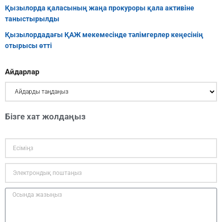
Қызылорда қаласының жаңа прокуроры қала активіне
таныстырылды
Қызылордадағы ҚАЖ мекемесінде тәлімгерлер кеңесінің
отырысы өтті
Айдарлар
Бізге хат жолдаңыз