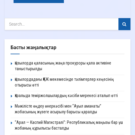
Басты жаңалықтар
Қызылорда қаласының жаңа прокуроры қала активіне
таныстырылды
Қызылордадағы ҚАЖ мекемесінде тәлімгерлер кеңесінің
отырысы өтті
Қазалыда теміржолшылардың кәсіби мерекесі аталып өтті
Мәжілісте өңдеу өнеркәсібі мен “Ауыл аманаты”
жобасының жүзеге асырылу барысы қаралды
“Арал — Каспий Магистралі”: Республикалық маңызы бар үш
жобаның құрылысы басталды