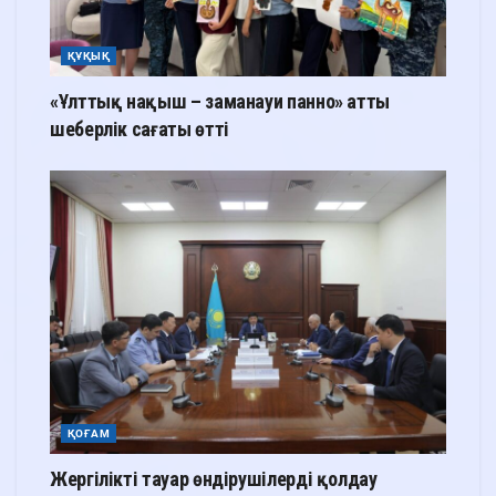
ҚҰҚЫҚ
«Ұлттық нақыш – заманауи панно» атты
шеберлік сағаты өтті
ҚОҒАМ
Жергілікті тауар өндірушілерді қолдау