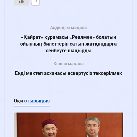
0
Алдыңғы мақала
«Қайрат» құрамасы «Реалмен» болатын
ойынның билеттерін сатып жатқандарға
сенбеуге шақырды
Келесі мақала
Енді мектеп асханасы ескертусіз тексерілмек
Оқи
отырыңыз