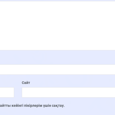
Сайт
тты кейінгі пікірлерім үшін сақтау.