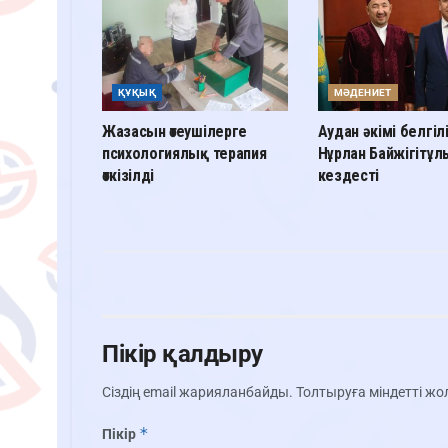
ҚҰҚЫҚ
МӘДЕНИЕТ
Жазасын өтеушілерге
Аудан әкімі белгіл
психологиялық терапия
Нұрлан Байжігітұ
өткізілді
кездесті
Пікір қалдыру
Сіздің email жарияланбайды.
Толтыруға міндетті ж
*
Пікір