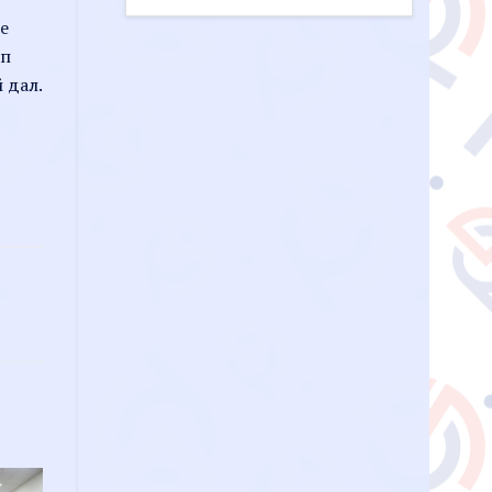
е
ап
 дал.