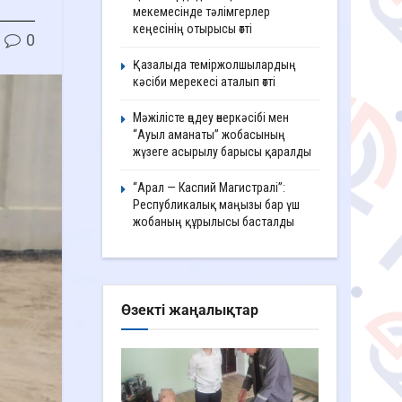
мекемесінде тәлімгерлер
кеңесінің отырысы өтті
0
Қазалыда теміржолшылардың
кәсіби мерекесі аталып өтті
Мәжілісте өңдеу өнеркәсібі мен
“Ауыл аманаты” жобасының
жүзеге асырылу барысы қаралды
“Арал — Каспий Магистралі”:
Республикалық маңызы бар үш
жобаның құрылысы басталды
Өзекті жаңалықтар