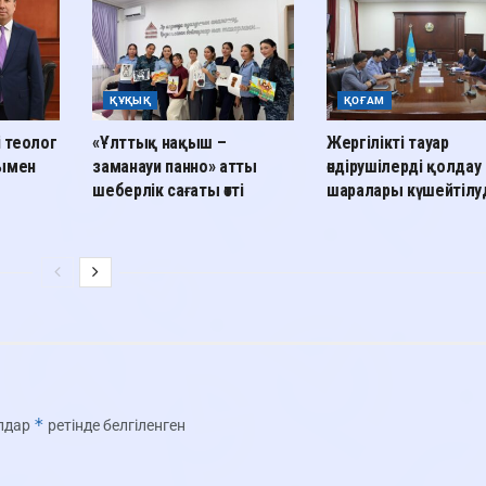
ҚҰҚЫҚ
ҚОҒАМ
і теолог
«Ұлттық нақыш –
Жергілікті тауар
лымен
заманауи панно» атты
өндірушілерді қолдау
шеберлік сағаты өтті
шаралары күшейтілу
*
олдар
ретінде белгіленген