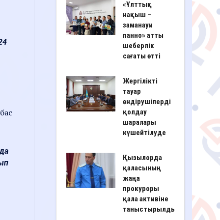
«Ұлттық
нақыш –
заманауи
панно» атты
24
шеберлік
сағаты өтті
Жергілікті
тауар
өндірушілерді
 бас
қолдау
шаралары
күшейтілуде
нда
Қызылорда
лып
қаласының
жаңа
прокуроры
қала активіне
таныстырылды