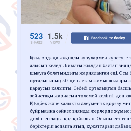
523
1.5k
Facebook-те бөлісу
SHARES
VIEWS
Қызылордада жұқпалы аурулармен күресуге т
алысып келеді. Биылғы жылдан бастап зиянд
шығуға болатындығы жарияланған еді. Осы
орталығының 50-ден астам жұмысшылары зе
қараусыз қалыпты. Себебі орталықтың басшы
зейнетақы жарнасын төлемей келіпті, деп 
ҚР Еңбек және халықты әлеуметтік қорғау 
бұйрығына сәйкес зиянды жерлерде жұмыс 
делінген заңға қол қойылған. Осыны естіге
бөріктерін аспанға атып, құжаттарын дайын