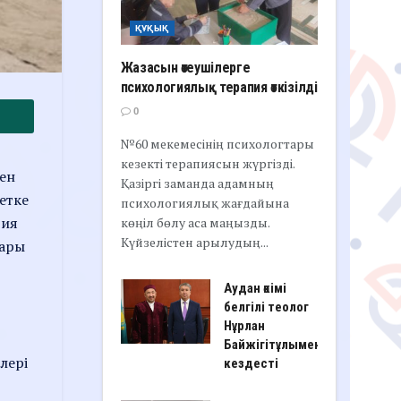
ҚҰҚЫҚ
Жазасын өтеушілерге
психологиялық терапия өткізілді
0
№60 мекемесінің психологтары
кезекті терапиясын жүргізді.
мен
Қазіргі заманда адамның
етке
психологиялық жағдайына
гия
көңіл бөлу аса маңызды.
Күйзелістен арылудың...
тары
Аудан әкімі
белгілі теолог
Нұрлан
Байжігітұлымен
лері
кездесті