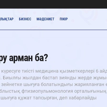
АЛЫҚТАР
БИЗНЕС
МӘДЕНИЕТ
ПІКІР
өру арман ба?
үресуге тиісті медицина қызметкерлері 6 ай
ді. Биылғы жылдан бастап зиянды жерде жұмы
ан зейнетке шығуға болатындығы жарияланған е
блыстық фтизиопульмонология орталығының 
шығуға құжат тапсырған, деп хабарлайды