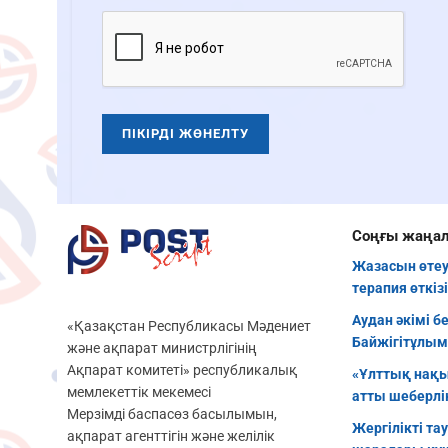
Соңғы жаңа
Жазасын өтеу
терапия өткіз
Аудан әкімі б
«Қазақстан Республикасы Мәдениет
Байжігітұлым
және ақпарат министрлігінің
Ақпарат комитеті» республикалық
«Ұлттық нақы
мемлекеттік мекемесі
атты шеберлік
Мерзімді баспасөз басылымын,
Жергілікті та
ақпарат агенттігін және желілік