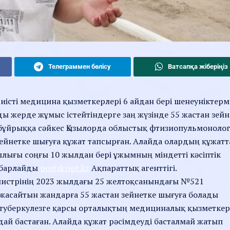
Телеграммен бөлісу
Ватсапқа жіберіңіз
иісті медицина қызметкерлері 6 айдан бері шенеуніктер
ы жерде жұмыс істейтіндерге заң жүзінде 55 жастан зейн
 бұйрыққа сәйкес Қызылорда облыстық фтизиопульмоноло
йнетке шығуға құжат тапсырған. Алайда олардың құжат
лығы соңғы 10 жылдан бері ұжымның міндетті кәсіптік
хабарлайды
postskript.kz
Ақпараттық агенттігі.
министрінің 2023 жылдағы 25 желтоқсанындағы №521
жасайтын жандарға 55 жастан зейнетке шығуға болады
н туберкулезге қарсы орталықтың медициналық қызметкер
дай бастаған. Алайда құжат рәсімдеуді басталмай жатып