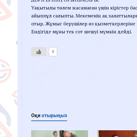
Уақытылы төлем жасамаған үшін кірістер ба
айыппұл салыпты. Мекеменің ақ халаттыларғ
отыр. Жұмыс берушілер өз қызметкерлеріне 
Ендігіде мұны тек сот шешуі мүмкін дейді.
0
Оқи
отырыңыз