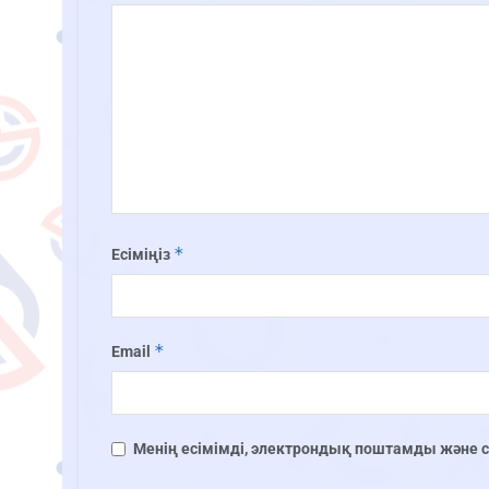
*
Есіміңіз
*
Email
Менің есімімді, электрондық поштамды және сай