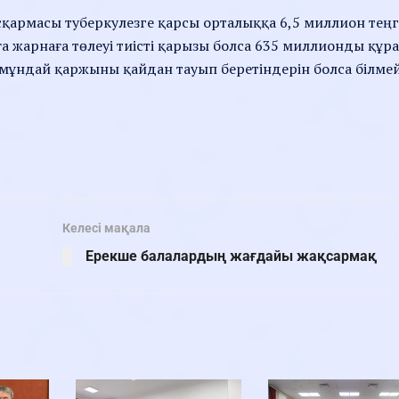
сқармасы туберкулезге қарсы орталыққа 6,5 миллион теңг
а жарнаға төлеуі тиісті қарызы болса 635 миллионды құр
мұндай қаржыны қайдан тауып беретіндерін болса білмей
Келесі мақала
Ерекше балалардың жағдайы жақсармақ