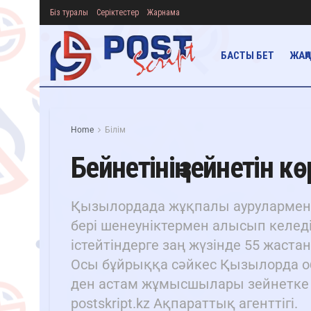
Біз туралы
Серіктестер
Жарнама
БАСТЫ БЕТ
ЖАҢ
Home
Білім
Бейнетінің зейнетін к
Қызылордада жұқпалы аурулармен к
бері шенеуніктермен алысып келе
істейтіндерге заң жүзінде 55 жаст
Осы бұйрыққа сәйкес Қызылорда о
ден астам жұмысшылары зейнетке 
postskript.kz Ақпараттық агенттігі.