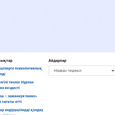
лықтар
Айдарлар
шілерге психологиялық
ілді
елгілі теолог Нұрлан
ен кездесті
ш – заманауи панно»
 сағаты өтті
уар өндірушілерді қолдау