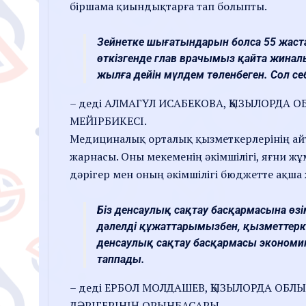
біршама қиындықтарға тап болыпты.
Зейнетке шығатындарын болса 55 жаст
өткізгенде глав врачымыз қайта жинал
жылға дейін мүлдем төленбеген. Сол с
– деді АЛМАГҮЛ ИСАБЕКОВА, ҚЫЗЫЛОРД
МЕЙІРБИКЕСІ.
Медициналық орталық қызметкерлерінің айты
жарнасы. Оны мекеменің әкімшілігі, яғни жұ
дәрігер мен оның әкімшілігі бюджетте ақша
Біз денсаулық сақтау басқармасына өз
дәлелді құжаттарымызбен, қызметтерке
денсаулық сақтау басқармасы экономик
таппады.
– деді ЕРБОЛ МОЛДАШЕВ, ҚЫЗЫЛОРДА ОБ
ДӘРІГЕРІНІҢ ОРЫНБАСАРЫ.