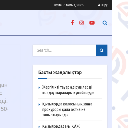
Жұма, 7 тамыз, 2026
Кіру
Басты жаңалықтар
дан
Жергілікті тауар өндірушілерді
с
қолдау шаралары күшейтілуде
ді.
Қызылорда қаласының жаңа
50-
прокуроры қала активіне
таныстырылды
Қызылордадағы ҚАЖ