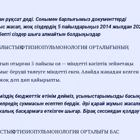
ан рұқсат деді. Сонымен барлығымыз документтерді
ыс жасап, жоқ сіздердің 5 пайыздарыңыз 2014 жылдан 20
ебепті сіздер шыға алмайтын болдыңыздар
А ОБЛЫСТЫҚ ФТИЗИОПУЛЬМОНОЛОГИЯ ОРТАЛЫҒЫНЫҢ
п отырған 5 пайызы ол — міндетті кәсіптік зейнетақы
мыс беруші төлеуге міндетті екен. Алайда жаңадан келген
 жоқ деп дөп қайырыпты.
іміздің бюджеттік өтінім дейміз, ұсыныстарымызды басы
лредің суммасын есептеп бердік. Әрі қарай жұмыс жаса
алық басқармаға өткізген шығар. Бірақ сессиядан қолдау
ЛЫСТЫҚ ФТИЗИОПУЛЬМОНОЛОГИЯ ОРТАЛЫҒЫ БАС