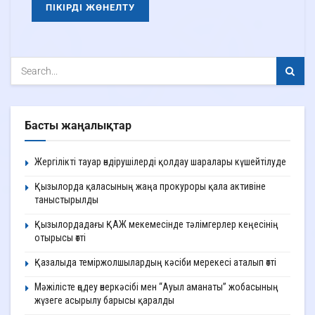
Басты жаңалықтар
Жергілікті тауар өндірушілерді қолдау шаралары күшейтілуде
Қызылорда қаласының жаңа прокуроры қала активіне
таныстырылды
Қызылордадағы ҚАЖ мекемесінде тәлімгерлер кеңесінің
отырысы өтті
Қазалыда теміржолшылардың кәсіби мерекесі аталып өтті
Мәжілісте өңдеу өнеркәсібі мен “Ауыл аманаты” жобасының
жүзеге асырылу барысы қаралды