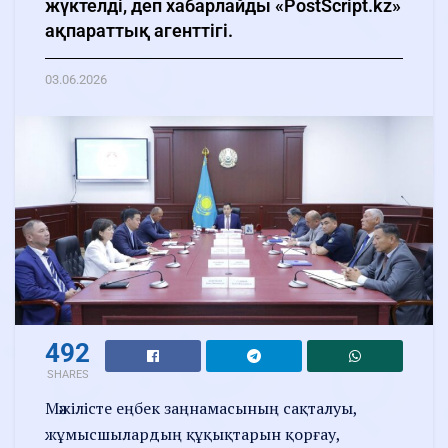
жүктелді, деп хабарлайды «PostScript.kz»
ақпараттық агенттігі.
03.06.2026
492
SHARES
Мәжілісте еңбек заңнамасының сақталуы,
жұмысшылардың құқықтарын қорғау,