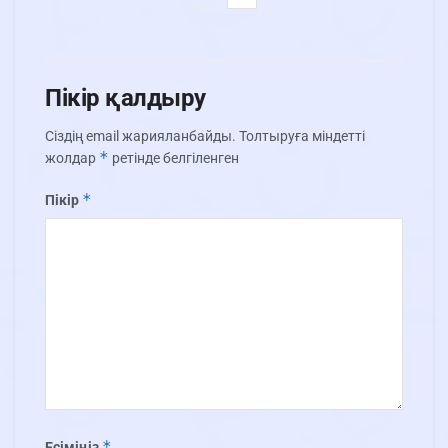
Пікір қалдыру
Сіздің email жарияланбайды.
Толтыруға міндетті
*
жолдар
ретінде белгіленген
*
Пікір
*
Есіміңіз