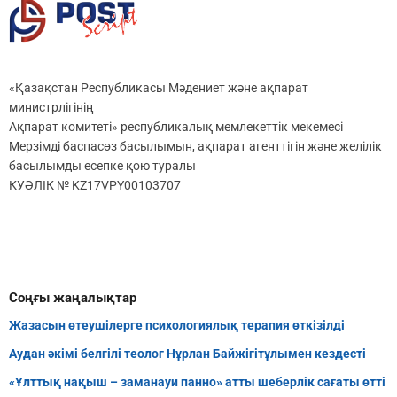
«Қазақстан Республикасы Мәдениет және ақпарат
министрлігінің
Ақпарат комитеті» республикалық мемлекеттік мекемесі
Мерзімді баспасөз басылымын, ақпарат агенттігін және желілік
басылымды есепке қою туралы
КУӘЛІК № KZ17VPY00103707
Соңғы жаңалықтар
Жазасын өтеушілерге психологиялық терапия өткізілді
Аудан әкімі белгілі теолог Нұрлан Байжігітұлымен кездесті
«Ұлттық нақыш – заманауи панно» атты шеберлік сағаты өтті