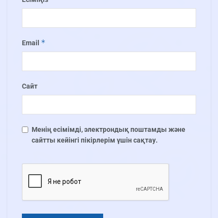
*
Email
Сайт
Менің есімімді, электрондық поштамды және
сайтты кейінгі пікірлерім үшін сақтау.