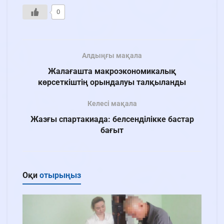
0
Алдыңғы мақала
Жалағашта макроэкономикалық
көрсеткіштің орындалуы талқыланды
Келесі мақала
Жазғы спартакиада: белсенділікке бастар
бағыт
Оқи
отырыңыз