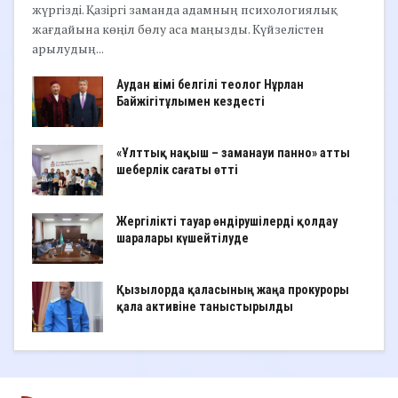
жүргізді. Қазіргі заманда адамның психологиялық
жағдайына көңіл бөлу аса маңызды. Күйзелістен
арылудың...
Аудан әкімі белгілі теолог Нұрлан
Байжігітұлымен кездесті
«Ұлттық нақыш – заманауи панно» атты
шеберлік сағаты өтті
Жергілікті тауар өндірушілерді қолдау
шаралары күшейтілуде
Қызылорда қаласының жаңа прокуроры
қала активіне таныстырылды