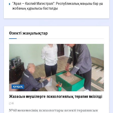
“Арал — Каспий Магистралі”: Республикалық маңызы бар үш
жобаның құрылысы басталды
Өзекті жаңалықтар
ҚҰҚЫҚ
Жазасын өтеушілерге психологиялық терапия өткізілді
0
№60 мекемесінің психологтары кезекті терапиясын