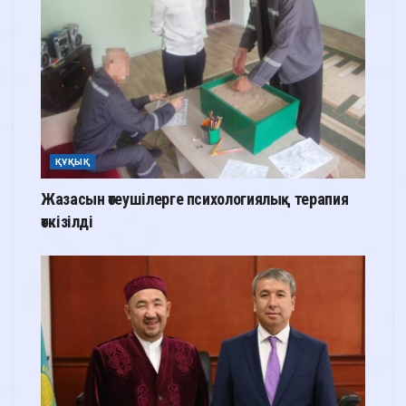
ҚҰҚЫҚ
Жазасын өтеушілерге психологиялық терапия
өткізілді