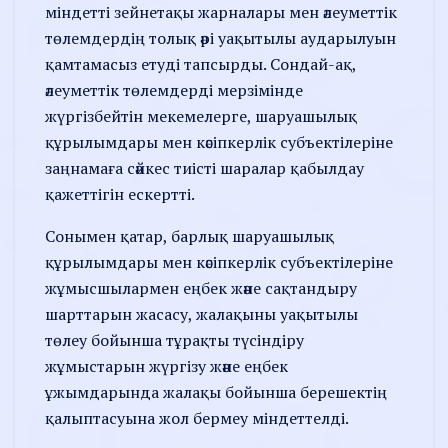
міндетті зейнетақы жарналары мен әлеуметтік
төлемдердің толық әрі уақытылы аударылуын
қамтамасыз етуді тапсырды. Сондай-ақ,
әлеуметтік төлемдерді мерзімінде
жүргізбейтін мекемелерге, шаруашылық
құрылымдары мен кәсіпкерлік субъектілеріне
заңнамаға сәйкес тиісті шаралар қабылдау
қажеттігін ескертті.
Сонымен қатар, барлық шаруашылық
құрылымдары мен кәсіпкерлік субъектілеріне
жұмысшылармен еңбек және сақтандыру
шарттарын жасасу, жалақыны уақытылы
төлеу бойынша тұрақты түсіндіру
жұмыстарын жүргізу және еңбек
ұжымдарында жалақы бойынша берешектің
қалыптасуына жол бермеу міндеттелді.