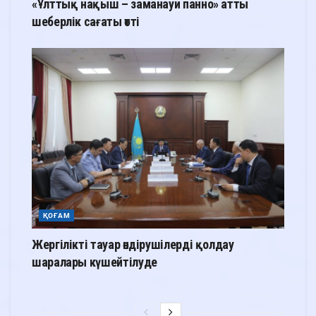
«Ұлттық нақыш – заманауи панно» атты
шеберлік сағаты өтті
ҚОҒАМ
Жергілікті тауар өндірушілерді қолдау
шаралары күшейтілуде