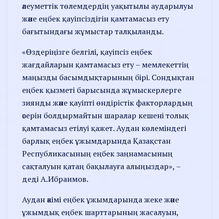
әлеуметтік төлемдердің уақытылы аударылуы
және еңбек қауіпсіздігін қамтамасыз ету
бағытындағы жұмыстар талқыланды.
«Өздеріңізге белгілі, қауіпсіз еңбек
жағдайларын қамтамасыз ету – мемлекеттің
маңызды басымдықтарының бірі. Сондықтан
еңбек қызметі барысында жұмыскерлерге
зиянды және қауіпті өндірістік факторлардың
әсерін болдырмайтын шаралар кешені толық
қамтамасыз етілуі қажет. Аудан көлеміндегі
барлық еңбек ұжымдарында Қазақстан
Республикасының еңбек заңнамасының
сақталуын қатаң бақылауға алыңыздар», –
деді А.Ибраимов.
Аудан әкімі еңбек ұжымдарында жеке және
ұжымдық еңбек шарттарының жасалуын,