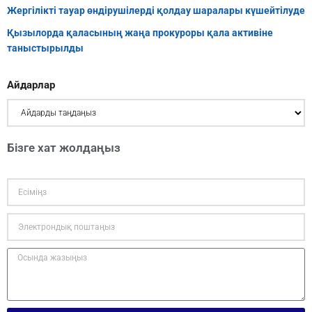
Жергілікті тауар өндірушілерді қолдау шаралары күшейтілуде
Қызылорда қаласының жаңа прокуроры қала активіне
таныстырылды
Айдарлар
Бізге хат жолдаңыз