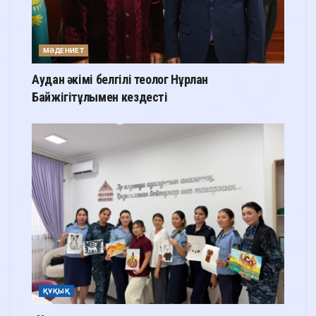
МӘДЕНИЕТ
Аудан әкімі белгілі теолог Нұрлан
Байжігітұлымен кездесті
ҚҰҚЫҚ