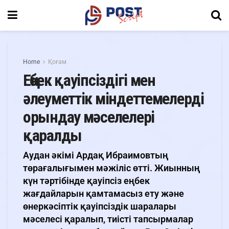
Home
Қоғам
Еңбек қауіпсіздігі мен
әлеуметтік міндеттемелерді
орындау мәселелері
қаралды
Аудан әкімі Ардақ Ибраимовтың
төрағалығымен мәжіліс өтті. Жиынның
күн тәртібінде қауіпсіз еңбек
жағдайларын қамтамасыз ету және
өнеркәсіптік қауіпсіздік шаралары
мәселесі қаралып, тиісті тапсырмалар