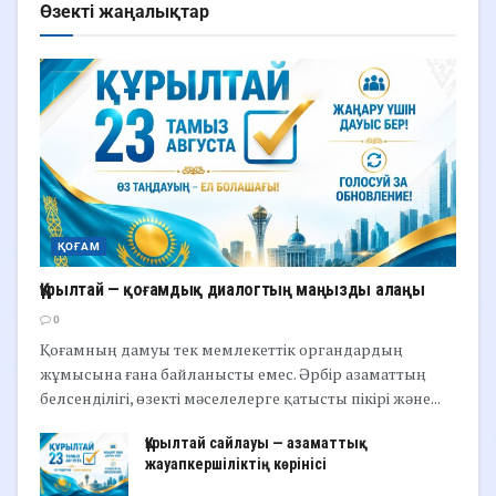
Өзекті жаңалықтар
ҚОҒАМ
Құрылтай — қоғамдық диалогтың маңызды алаңы
0
Қоғамның дамуы тек мемлекеттік органдардың
жұмысына ғана байланысты емес. Әрбір азаматтың
белсенділігі, өзекті мәселелерге қатысты пікірі және...
Құрылтай сайлауы — азаматтық
жауапкершіліктің көрінісі