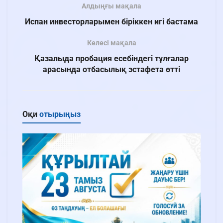
Алдыңғы мақала
Испан инвесторларымен біріккен игі бастама
Келесі мақала
Қазалыда пробация есебіндегі тұлғалар
арасында отбасылық эстафета өтті
Оқи
отырыңыз