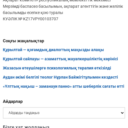
Ақпарат комитеті» республикалық мемлекеттік мекемесі
Мерзімді баспасөз басылымын, ақпарат агенттігін және желілік
басылымды есепке қою туралы
КУӘЛІК № KZ17VPY00103707
Соңғы жаңалықтар
Құрылтай — қоғамдық диалогтың маңызды алаңы
Құрылтай сайлауы — азаматтық жауапкершіліктің көрінісі
Жазасын өтеушілерге психологиялық терапия өткізілді
Аудан әкімі белгілі теолог Нұрлан Байжігітұлымен кездесті
«Ұлттық нақыш – заманауи панно» атты шеберлік сағаты өтті
Айдарлар
Бізге хат жолдаңыз