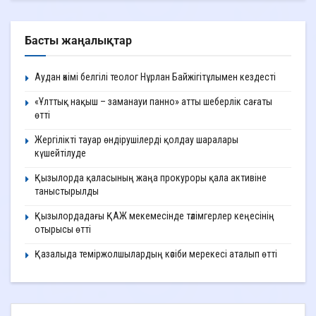
Басты жаңалықтар
Аудан әкімі белгілі теолог Нұрлан Байжігітұлымен кездесті
«Ұлттық нақыш – заманауи панно» атты шеберлік сағаты
өтті
Жергілікті тауар өндірушілерді қолдау шаралары
күшейтілуде
Қызылорда қаласының жаңа прокуроры қала активіне
таныстырылды
Қызылордадағы ҚАЖ мекемесінде тәлімгерлер кеңесінің
отырысы өтті
Қазалыда теміржолшылардың кәсіби мерекесі аталып өтті