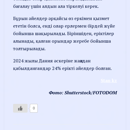
бағалау үшін алдын ала тіркелуі керек.
Бұрын әйелдер әрқайсы өз еркімен қызмет
ететін болса, енді олар ерлермен бірдей жүйе
бойынша шақырылады. Біріншіден, еріктілер
алынады, қалған орындар жеребе бойынша
толтырылады.
2024 жылы Дания әскеріне жаңадан
қабылданғандар 24% ерікті әйелдер болған.
Stan kz
Фото: Shutterstock/FOTODOM
0