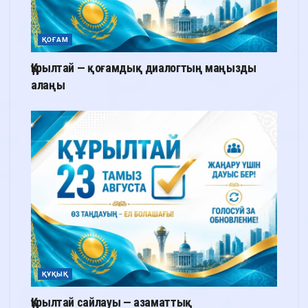
ҚОҒАМ
Құрылтай — қоғамдық диалогтың маңызды
алаңы
ҚҰҚЫҚ
Құрылтай сайлауы — азаматтық