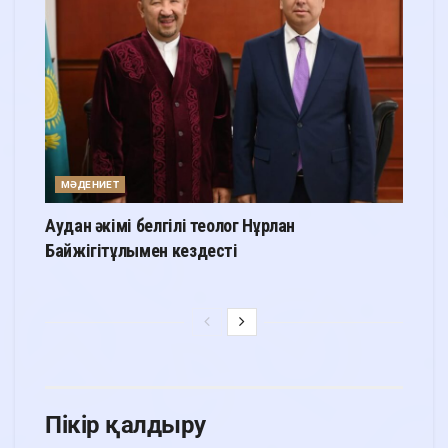
МӘДЕНИЕТ
Аудан әкімі белгілі теолог Нұрлан
Байжігітұлымен кездесті
Пікір қалдыру