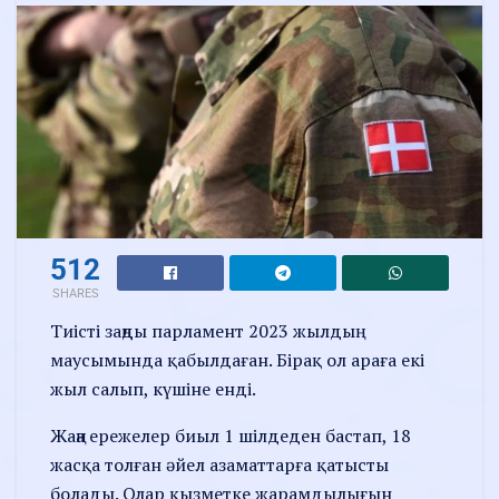
512
SHARES
Тиісті заңды парламент 2023 жылдың
маусымында қабылдаған. Бірақ ол араға екі
жыл салып, күшіне енді.
Жаңа ережелер биыл 1 шілдеден бастап, 18
жасқа толған әйел азаматтарға қатысты
болады. Олар қызметке жарамдылығын