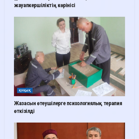
жауапкершіліктің көрінісі
ҚҰҚЫҚ
Жазасын өтеушілерге психологиялық терапия
өткізілді