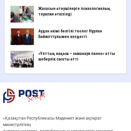
Жазасын өтеушілерге психологиялық
терапия өткізілді
Аудан әкімі белгілі теолог Нұрлан
Байжігітұлымен кездесті
«Ұлттық нақыш – заманауи панно» атты
шеберлік сағаты өтті
«Қазақстан Республикасы Мәдениет және ақпарат
министрлігінің