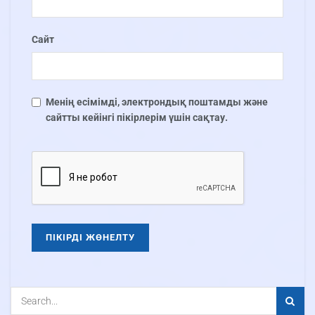
Сайт
Менің есімімді, электрондық поштамды және
сайтты кейінгі пікірлерім үшін сақтау.