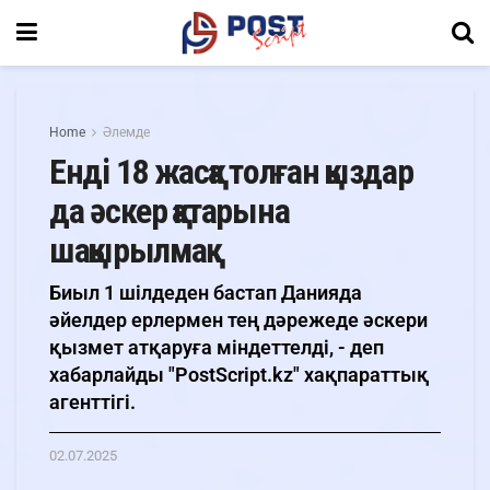
Home
Әлемде
Енді 18 жасқа толған қыздар
да әскер қатарына
шақырылмақ
Биыл 1 шілдеден бастап Данияда
әйелдер ерлермен тең дәрежеде әскери
қызмет атқаруға міндеттелді, - деп
хабарлайды "PostScript.kz" xақпараттық
агенттігі.
02.07.2025