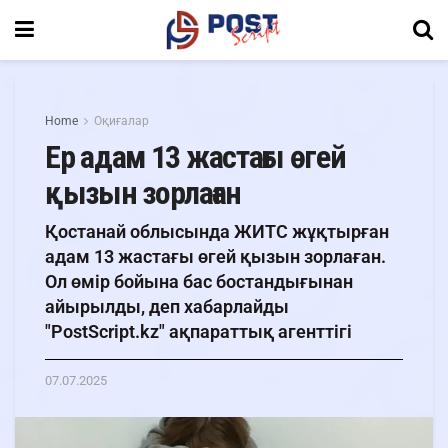
Home
Оқиғалар
Ер адам 13 жастағы өгей
қызын зорлаған
Қостанай облысында ЖИТС жұқтырған
адам 13 жастағы өгей қызын зорлаған.
Ол өмір бойына бас бостандығынан
айырылды, деп хабарлайды
"PostScript.kz" ақпараттық агенттігі
07.07.2025