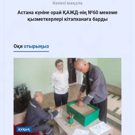
Келесі мақала
Астана күніне орай ҚАЖД-нің №60 мекеме
қызметкерлері кітапханаға барды
Оқи
отырыңыз
ҚҰҚЫҚ