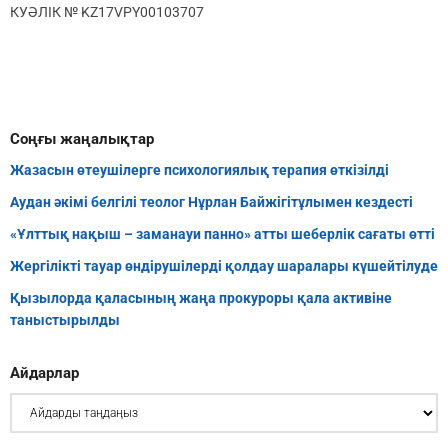
КУӘЛІК № KZ17VPY00103707
Соңғы жаңалықтар
Жазасын өтеушілерге психологиялық терапия өткізілді
Аудан әкімі белгілі теолог Нұрлан Байжігітұлымен кездесті
«Ұлттық нақыш – заманауи панно» атты шеберлік сағаты өтті
Жергілікті тауар өндірушілерді қолдау шаралары күшейтілуде
Қызылорда қаласының жаңа прокуроры қала активіне
таныстырылды
Айдарлар