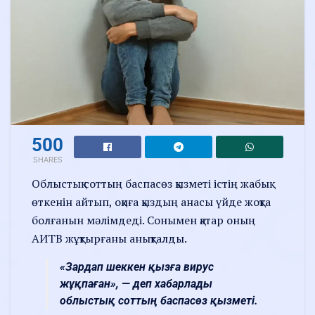
500
SHARES
Облыстық соттың баспасөз қызметі істің жабық
өткенін айтып, оқиға қыздың анасы үйде жоқта
болғанын мәлімдеді. Сонымен қатар оның
АИТВ жұқтырғаны анықталды.
«Зардап шеккен қызға вирус
жұқпаған», — деп хабарлады
облыстық соттың баспасөз қызметі.