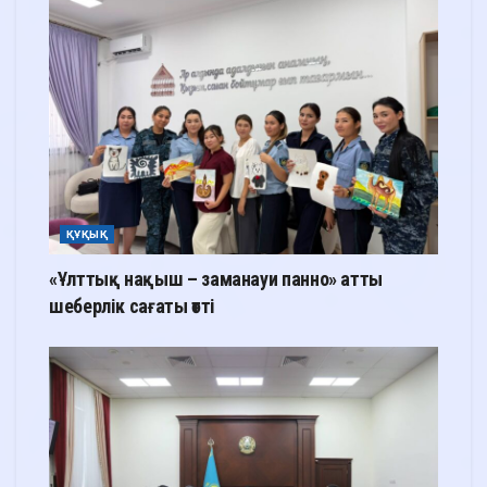
ҚҰҚЫҚ
«Ұлттық нақыш – заманауи панно» атты
шеберлік сағаты өтті