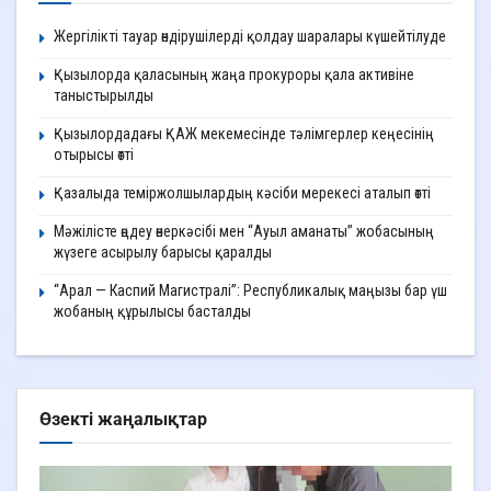
Жергілікті тауар өндірушілерді қолдау шаралары күшейтілуде
Қызылорда қаласының жаңа прокуроры қала активіне
таныстырылды
Қызылордадағы ҚАЖ мекемесінде тәлімгерлер кеңесінің
отырысы өтті
Қазалыда теміржолшылардың кәсіби мерекесі аталып өтті
Мәжілісте өңдеу өнеркәсібі мен “Ауыл аманаты” жобасының
жүзеге асырылу барысы қаралды
“Арал — Каспий Магистралі”: Республикалық маңызы бар үш
жобаның құрылысы басталды
Өзекті жаңалықтар