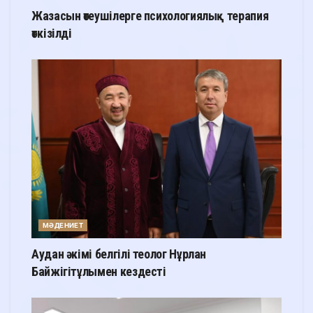
Жазасын өтеушілерге психологиялық терапия
өткізілді
МӘДЕНИЕТ
Аудан әкімі белгілі теолог Нұрлан
Байжігітұлымен кездесті