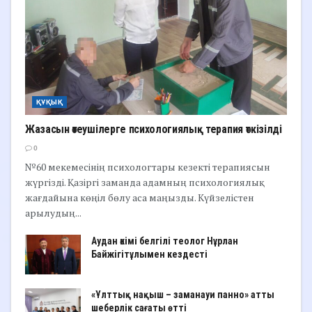
ҚҰҚЫҚ
Жазасын өтеушілерге психологиялық терапия өткізілді
0
№60 мекемесінің психологтары кезекті терапиясын
жүргізді. Қазіргі заманда адамның психологиялық
жағдайына көңіл бөлу аса маңызды. Күйзелістен
арылудың...
Аудан әкімі белгілі теолог Нұрлан
Байжігітұлымен кездесті
«Ұлттық нақыш – заманауи панно» атты
шеберлік сағаты өтті