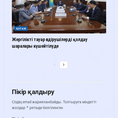
ҚОҒАМ
Жергілікті тауар өндірушілерді қолдау
шаралары күшейтілуде
Пікір қалдыру
Сіздің email жарияланбайды.
Толтыруға міндетті
*
жолдар
ретінде белгіленген