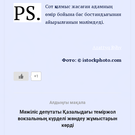
PS.
Сот қылмыс жасаған адамның
өмір бойына бас бостандығынан
айырылғанын мәлімдеді.
Azattyq Rýhy
Фото: © istockphoto.com
+1
Алдыңғы мақала
Мәжіліс депутаты Қазалыдағы теміржол
вокзалының күрделі жөндеу жұмыстарын
көрді