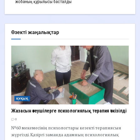
жобаның құрылысы басталды
Өзекті жаңалықтар
ҚҰҚЫҚ
Жазасын өтеушілерге психологиялық терапия өткізілді
0
№60 мекемесінің психологтары кезекті терапиясын
жүргізді. Қазіргі заманда адамның психологиялық