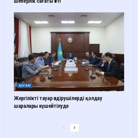
шеберлік сағаты өтті
ҚОҒАМ
Жергілікті тауар өндірушілерді қолдау
шаралары күшейтілуде