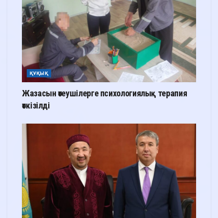
ҚҰҚЫҚ
Жазасын өтеушілерге психологиялық терапия
өткізілді