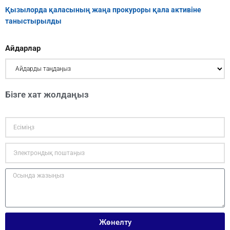
Қызылорда қаласының жаңа прокуроры қала активіне
таныстырылды
Айдарлар
Бізге хат жолдаңыз
Жөнелту