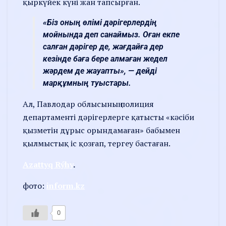
қыркүйек күні жан тапсырған.
«Біз оның өлімі дәрігерлердің
мойнында деп санаймыз. Оған екпе
салған дәрігер де, жағдайға дер
кезінде баға бере алмаған жедел
жәрдем де жауапты», — дейді
марқұмның туыстары.
Ал, Павлодар облысының полиция
департаменті дәрігерлерге қатысты «кәсіби
қызметін дұрыс орындамаған» бабымен
қылмыстық іс қозғап, тергеу бастаған.
Azattyq Rýhy
.
фото:
inform.kz
0