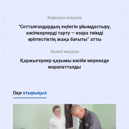
Алдыңғы мақала
“Сотталғандардың еңбегін ұйымдастыру,
кәсіпкерлерді тарту — өзара тиімді
әріптестіктің жаңа бағыты” атты
Келесі мақала
Қаржыгерлер қауымы кәсіби мерекеде
марапатталды
Оқи
отырыңыз