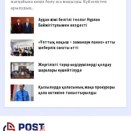
жағдайына көңіл бөлу аса маңызды. Күйзелістен
арылудың...
Аудан әкімі белгілі теолог Нұрлан
Байжігітұлымен кездесті
«Ұлттық нақыш – заманауи панно» атты
шеберлік сағаты өтті
Жергілікті тауар өндірушілерді қолдау
шаралары күшейтілуде
Қызылорда қаласының жаңа прокуроры
қала активіне таныстырылды