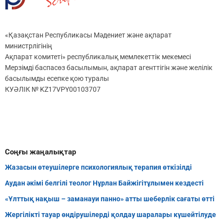
«Қазақстан Республикасы Мәдениет және ақпарат
министрлігінің
Ақпарат комитеті» республикалық мемлекеттік мекемесі
Мерзімді баспасөз басылымын, ақпарат агенттігін және желілік
басылымды есепке қою туралы
КУӘЛІК № KZ17VPY00103707
Соңғы жаңалықтар
Жазасын өтеушілерге психологиялық терапия өткізілді
Аудан әкімі белгілі теолог Нұрлан Байжігітұлымен кездесті
«Ұлттық нақыш – заманауи панно» атты шеберлік сағаты өтті
Жергілікті тауар өндірушілерді қолдау шаралары күшейтілуде