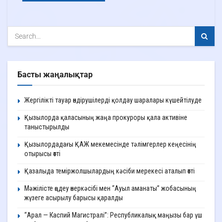
Басты жаңалықтар
Жергілікті тауар өндірушілерді қолдау шаралары күшейтілуде
Қызылорда қаласының жаңа прокуроры қала активіне
таныстырылды
Қызылордадағы ҚАЖ мекемесінде тәлімгерлер кеңесінің
отырысы өтті
Қазалыда теміржолшылардың кәсіби мерекесі аталып өтті
Мәжілісте өңдеу өнеркәсібі мен “Ауыл аманаты” жобасының
жүзеге асырылу барысы қаралды
“Арал — Каспий Магистралі”: Республикалық маңызы бар үш