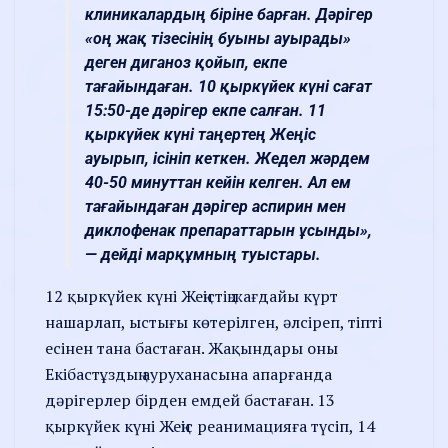
клиникалардың біріне барған. Дәрігер
«оң жақ тізесінің буыны ауырады»
деген диганоз қойып, екпе
тағайындаған. 10 қыркүйек күні сағат
15:50-де дәрігер екпе салған. 11
қыркүйек күні таңертең Жеңіс
ауырып, ісініп кеткен. Жедел жәрдем
40-50 минуттан кейін келген. Ал ем
тағайындаған дәрігер аспирин мен
диклофенак препараттарын ұсынды»,
— дейді марқұмның туыстары.
12 қыркүйек күні Жеңістің жағдайы күрт
нашарлап, ыстығы көтерілген, әлсіреп, тіпті
есінен тана бастаған. Жақындары оны
Екібастұздың ауруханасына апарғанда
дәрігерлер бірден емдей бастаған. 13
қыркүйек күні Жеңіс реанимацияға түсіп, 14