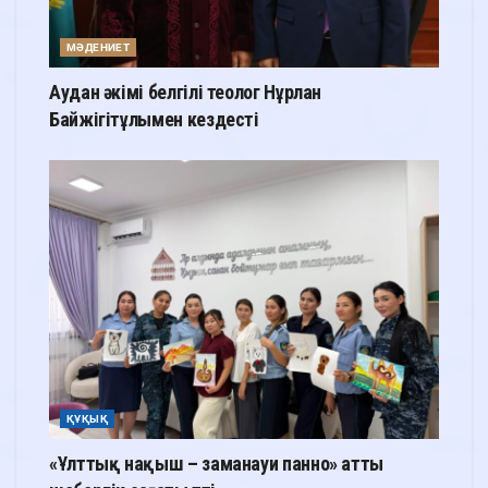
МӘДЕНИЕТ
Аудан әкімі белгілі теолог Нұрлан
Байжігітұлымен кездесті
ҚҰҚЫҚ
«Ұлттық нақыш – заманауи панно» атты