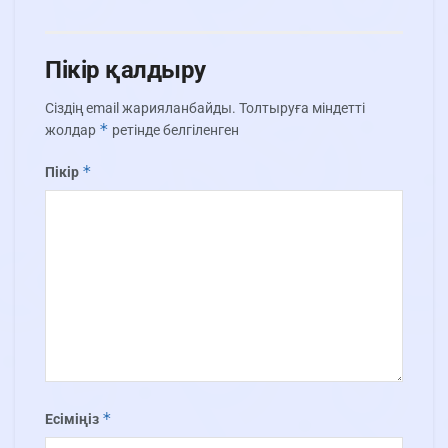
Пікір қалдыру
Сіздің email жарияланбайды.
Толтыруға міндетті
*
жолдар
ретінде белгіленген
*
Пікір
*
Есіміңіз