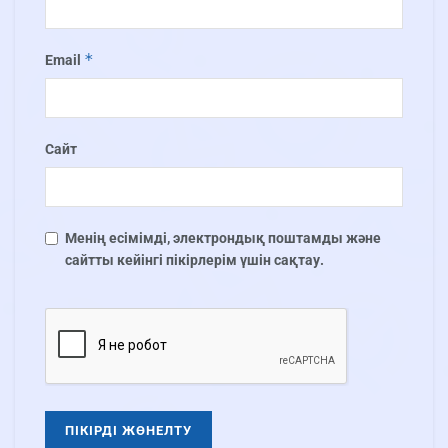
*
Email
Сайт
Менің есімімді, электрондық поштамды және
сайтты кейінгі пікірлерім үшін сақтау.