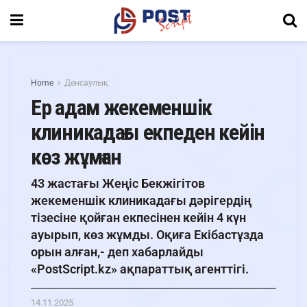
Home
Денсаулық
Ер адам жекеменшік
клиникадағы екпеден кейін
көз жұмған
43 жастағы Жеңіс Бекжігітов
жекеменшік клиникадағы дәрігердің
тізесіне қойған екпесінен кейін 4 күн
ауырып, көз жұмды. Оқиға Екібастұзда
орын алған,- деп хабарлайды
«PostScript.kz» ақпараттық агенттігі.
14.11.2025