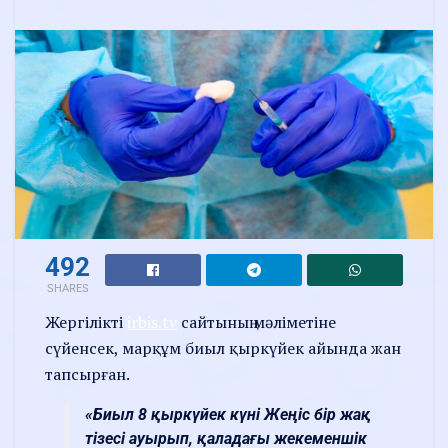
492
SHARES
Жергілікті
irbis.tv
сайтының мәліметіне
сүйенсек, марқұм биыл қыркүйек айында жан
тапсырған.
«Биыл 8 қыркүйек күні Жеңіс бір жақ
тізесі ауырып, қаладағы жекеменшік