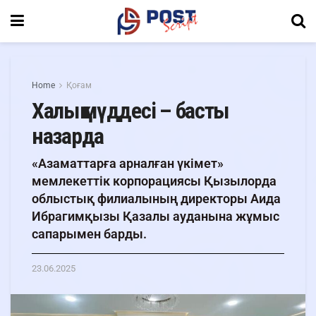
Home
Қоғам
Халық мүддесі – басты
назарда
«Азаматтарға арналған үкімет»
мемлекеттік корпорациясы Қызылорда
облыстық филиалының директоры Аида
Ибрагимқызы Қазалы ауданына жұмыс
сапарымен барды.
23.06.2025