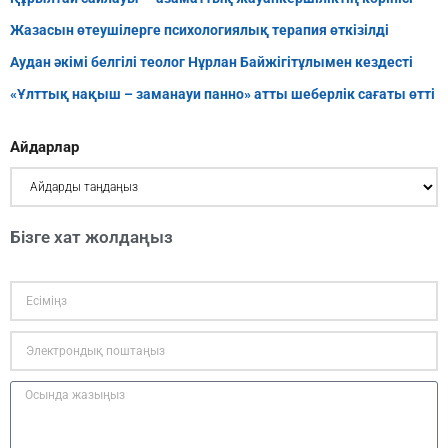
Жазасын өтеушілерге психологиялық терапия өткізілді
Аудан әкімі белгілі теолог Нұрлан Байжігітұлымен кездесті
«Ұлттық нақыш – заманауи панно» атты шеберлік сағаты өтті
Айдарлар
Бізге хат жолдаңыз