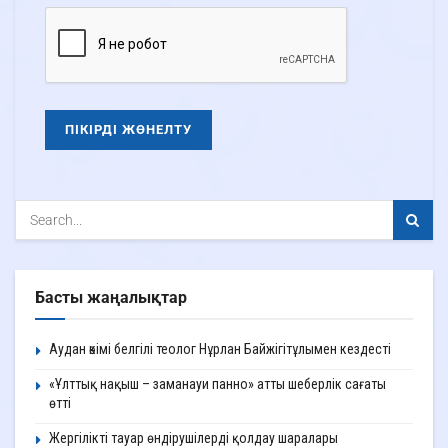
Басты жаңалықтар
Аудан әкімі белгілі теолог Нұрлан Байжігітұлымен кездесті
«Ұлттық нақыш – заманауи панно» атты шеберлік сағаты
өтті
Жергілікті тауар өндірушілерді қолдау шаралары