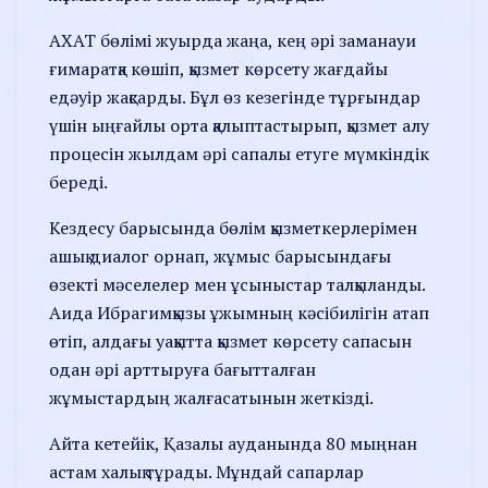
АХАТ бөлімі жуырда жаңа, кең әрі заманауи
ғимаратқа көшіп, қызмет көрсету жағдайы
едәуір жақсарды. Бұл өз кезегінде тұрғындар
үшін ыңғайлы орта қалыптастырып, қызмет алу
процесін жылдам әрі сапалы етуге мүмкіндік
береді.
Кездесу барысында бөлім қызметкерлерімен
ашық диалог орнап, жұмыс барысындағы
өзекті мәселелер мен ұсыныстар талқыланды.
Аида Ибрагимқызы ұжымның кәсібилігін атап
өтіп, алдағы уақытта қызмет көрсету сапасын
одан әрі арттыруға бағытталған
жұмыстардың жалғасатынын жеткізді.
Айта кетейік, Қазалы ауданында 80 мыңнан
астам халық тұрады. Мұндай сапарлар