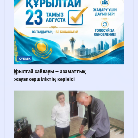
ҚҰҚЫҚ
Құрылтай сайлауы — азаматтық
жауапкершіліктің көрінісі