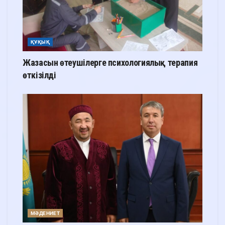
ҚҰҚЫҚ
Жазасын өтеушілерге психологиялық терапия
өткізілді
МӘДЕНИЕТ