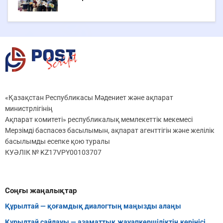
«Қазақстан Республикасы Мәдениет және ақпарат
министрлігінің
Ақпарат комитеті» республикалық мемлекеттік мекемесі
Мерзімді баспасөз басылымын, ақпарат агенттігін және желілік
басылымды есепке қою туралы
КУӘЛІК № KZ17VPY00103707
Соңғы жаңалықтар
Құрылтай — қоғамдық диалогтың маңызды алаңы
Құрылтай сайлауы — азаматтық жауапкершіліктің көрінісі