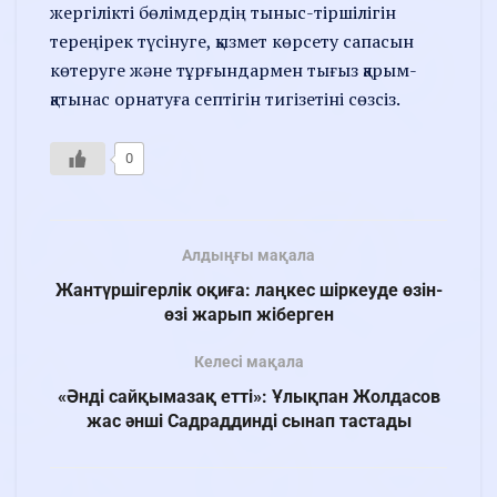
жергілікті бөлімдердің тыныс-тіршілігін
тереңірек түсінуге, қызмет көрсету сапасын
көтеруге және тұрғындармен тығыз қарым-
қатынас орнатуға септігін тигізетіні сөзсіз.
0
Алдыңғы мақала
Жантүршігерлік оқиға: лаңкес шіркеуде өзін-
өзі жарып жіберген
Келесі мақала
«Әнді сайқымазақ етті»: Ұлықпан Жолдасов
жас әнші Садраддинді сынап тастады