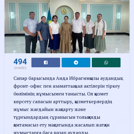
494
SHARES
Сапар барысында Аида Ибрагимқызы аудандық
фронт-офис пен азаматтық хал актілерін тіркеу
бөлімінің жұмысымен танысты. Ол қызмет
көрсету сапасын арттыру, қызметкерлердің
жұмыс жағдайын жақсарту және
тұрғындардың сұранысын толыққанды
қамтамасыз ету мақсатында жасалып жатқан
жұмыстарға баса назар аударды.