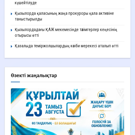
күшейтілуде
Қызылорда қаласының жаңа прокуроры қала активіне
таныстырылды
Қызылордадағы ҚАЖ мекемесінде тәлімгерлер кеңесінің
отырысы өтті
Қазалыда теміржолшылардың кәсіби мерекесі аталып өтті
Өзекті жаңалықтар