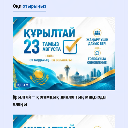
Оқи
отырыңыз
ҚОҒАМ
Құрылтай — қоғамдық диалогтың маңызды
алаңы