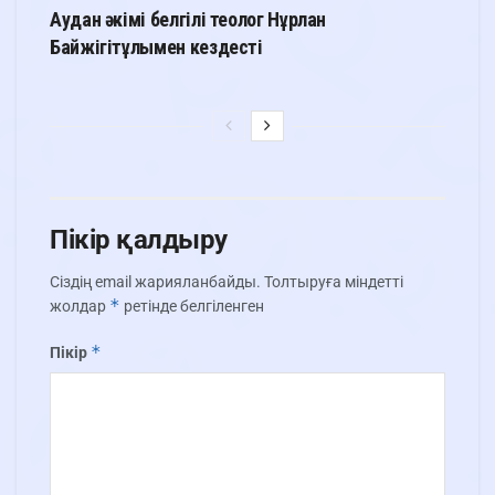
Аудан әкімі белгілі теолог Нұрлан
Байжігітұлымен кездесті
Пікір қалдыру
Сіздің email жарияланбайды.
Толтыруға міндетті
*
жолдар
ретінде белгіленген
*
Пікір