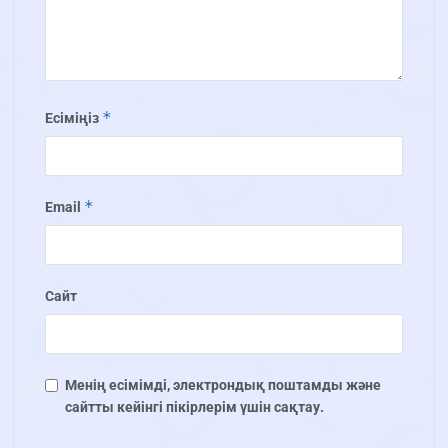
*
Есіміңіз
*
Email
Сайт
Менің есімімді, электрондық поштамды және
сайтты кейінгі пікірлерім үшін сақтау.