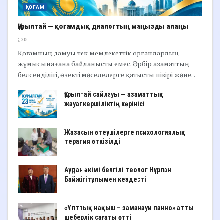
ҚОҒАМ
Құрылтай — қоғамдық диалогтың маңызды алаңы
0
Қоғамның дамуы тек мемлекеттік органдардың
жұмысына ғана байланысты емес. Әрбір азаматтың
белсенділігі, өзекті мәселелерге қатысты пікірі және...
Құрылтай сайлауы — азаматтық
жауапкершіліктің көрінісі
Жазасын өтеушілерге психологиялық
терапия өткізілді
Аудан әкімі белгілі теолог Нұрлан
Байжігітұлымен кездесті
«Ұлттық нақыш – заманауи панно» атты
шеберлік сағаты өтті