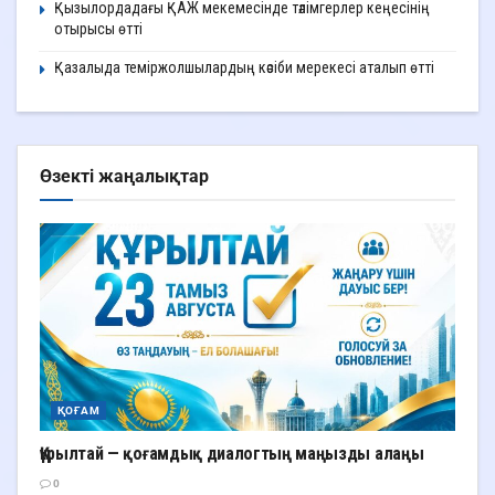
Қызылордадағы ҚАЖ мекемесінде тәлімгерлер кеңесінің
отырысы өтті
Қазалыда теміржолшылардың кәсіби мерекесі аталып өтті
Өзекті жаңалықтар
ҚОҒАМ
Құрылтай — қоғамдық диалогтың маңызды алаңы
0