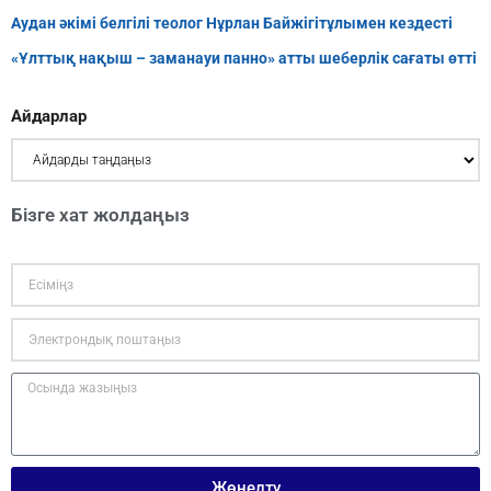
Аудан әкімі белгілі теолог Нұрлан Байжігітұлымен кездесті
«Ұлттық нақыш – заманауи панно» атты шеберлік сағаты өтті
Айдарлар
Бізге хат жолдаңыз
Жөнелту