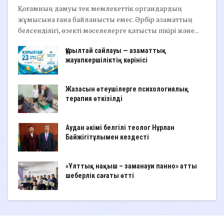
Қоғамның дамуы тек мемлекеттік органдардың
жұмысына ғана байланысты емес. Әрбір азаматтың
белсенділігі, өзекті мәселелерге қатысты пікірі және...
Құрылтай сайлауы — азаматтық
жауапкершіліктің көрінісі
Жазасын өтеушілерге психологиялық
терапия өткізілді
Аудан әкімі белгілі теолог Нұрлан
Байжігітұлымен кездесті
«Ұлттық нақыш – заманауи панно» атты
шеберлік сағаты өтті