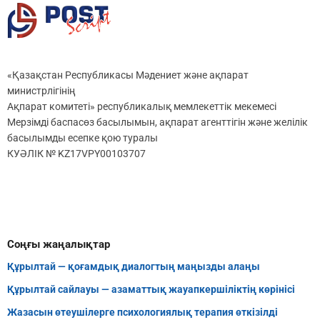
«Қазақстан Республикасы Мәдениет және ақпарат
министрлігінің
Ақпарат комитеті» республикалық мемлекеттік мекемесі
Мерзімді баспасөз басылымын, ақпарат агенттігін және желілік
басылымды есепке қою туралы
КУӘЛІК № KZ17VPY00103707
Соңғы жаңалықтар
Құрылтай — қоғамдық диалогтың маңызды алаңы
Құрылтай сайлауы — азаматтық жауапкершіліктің көрінісі
Жазасын өтеушілерге психологиялық терапия өткізілді