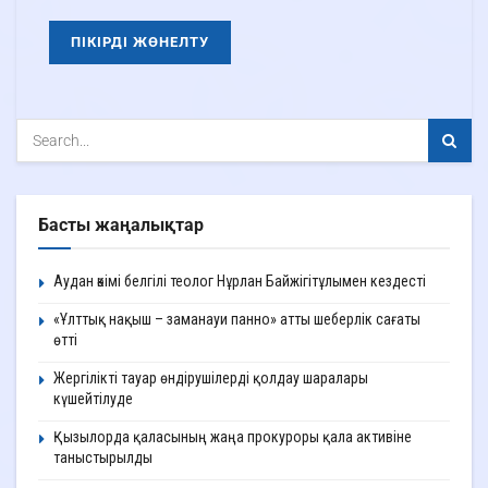
Басты жаңалықтар
Аудан әкімі белгілі теолог Нұрлан Байжігітұлымен кездесті
«Ұлттық нақыш – заманауи панно» атты шеберлік сағаты
өтті
Жергілікті тауар өндірушілерді қолдау шаралары
күшейтілуде
Қызылорда қаласының жаңа прокуроры қала активіне
таныстырылды