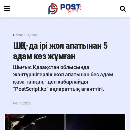
Home
Қоғам
ШҚО-да ірі жол апатынан 5
адам көз жұмған
Шығыс Қазақстан облысында
жантүршігерлік жол апатынан бес адам
қаза тапқан,- деп хабарлайды
“PostScript.kz” ақпараттық агенттігі.
04.11.2025