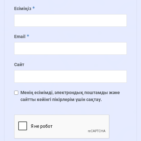
*
Есіміңіз
*
Email
Сайт
Менің есімімді, электрондық поштамды және
сайтты кейінгі пікірлерім үшін сақтау.