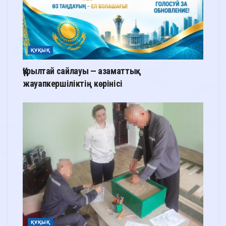
ҚҰҚЫҚ
Құрылтай сайлауы — азаматтық
жауапкершіліктің көрінісі
ҚҰҚЫҚ