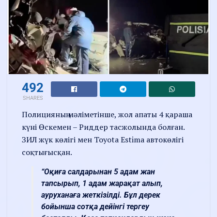
492
SHARES
Полицияның мәліметінше, жол апаты 4 қараша
күні Өскемен – Риддер тасжолында болған.
ЗИЛ жүк көлігі мен Toyota Estima автокөлігі
соқтығысқан.
“Оқиға салдарынан 5 адам жан
тапсырып, 1 адам жарақат алып,
ауруханаға жеткізілді. Бұл дерек
бойынша сотқа дейінгі тергеу