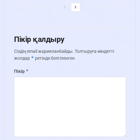
Пікір қалдыру
Сіздің email жарияланбайды.
Толтыруға міндетті
*
жолдар
ретінде белгіленген
*
Пікір