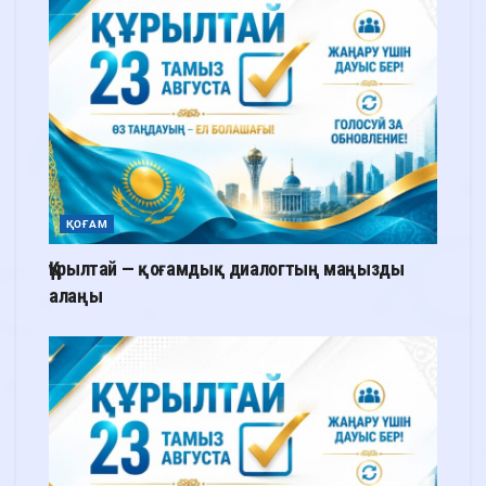
ҚОҒАМ
Құрылтай — қоғамдық диалогтың маңызды
алаңы