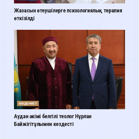
Жазасын өтеушілерге психологиялық терапия
өткізілді
МӘДЕНИЕТ
Аудан әкімі белгілі теолог Нұрлан
Байжігітұлымен кездесті