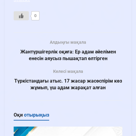
0
Алдыңғы мақала
Жантүршігерлік оқиға: Ер адам әйелімен
енесін аяусыз пышақтап өлтірген
Келесі мақала
Түркістандағы атыс. 17 жасар жасөспірім көз
жұмып, үш адам жарақат алған
Оқи
отырыңыз