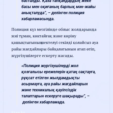
басталды. Қаза тапқандардың жеке
басы мен оқиғаның барлық мән-жайы
анықталуда”, – делінген полиция
хабарламасында.
Полиция күз мезгілінде облыс жолдарында
жиі тұман, көктайғақ және көріну
қашықтығының шектелуі секілді қолайсыз ауа
райы жағдайлары байқалатынын атап өтіп,
жүргізушілерге ескерту жасады.
«Полиция жүргізушілерді жол
қозғалысы ережелерін қатаң сақтауға,
рұқсат етілген жылдамдықты
асырмауға, ауа райы жағдайларын
және техникалық қауіпсіздік
талаптарын ескеруге шақырады”, –
делінген хабарламада.
Stan.kz