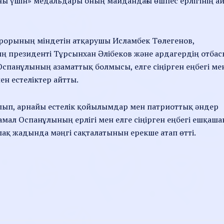
ғаны үшін» медальдары оның майдандағы өшпес ерлігінің а
орының міндетін атқарушы Исламбек Төлегенов,
ң президенті Тұрсынхан Әлібеков және ардагердің отбас
Оспанұлының азаматтық болмысы, елге сіңірген еңбегі ме
ен естеліктер айтты.
лып, арнайы естелік қойылымдар мен патриоттық әндер
л Оспанұлының ерлігі мен елге сіңірген еңбегі ешқаша
қ жадында мәңгі сақталатынын ерекше атап өтті.