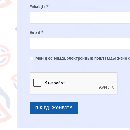
*
Есіміңіз
*
Email
Менің есімімді, электрондық поштамды және сай