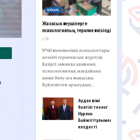
ҚҰҚЫҚ
Жазасын өтеушілерге
психологиялық терапия өткізілді
0
№60 мекемесінің психологтары
кезекті терапиясын жүргізді.
Қазіргі заманда адамның
психологиялық жағдайына
көңіл бөлу аса маңызды.
л
Күйзелістен арылудың...
Аудан әкімі
белгілі теолог
Нұрлан
Байжігітұлымен
кездесті