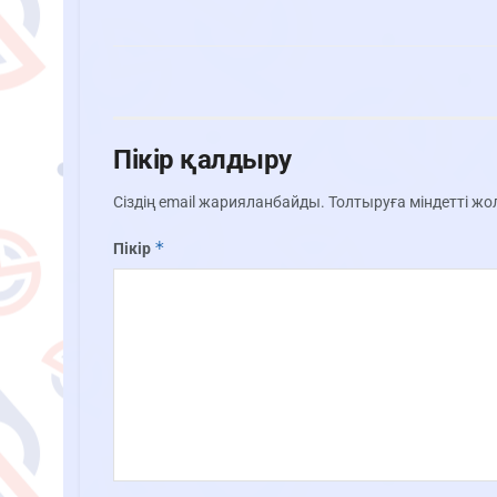
Пікір қалдыру
Сіздің email жарияланбайды.
Толтыруға міндетті ж
*
Пікір