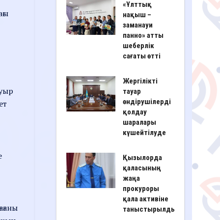
«Ұлттық
ағы
нақыш –
заманауи
панно» атты
шеберлік
сағаты өтті
Жергілікті
ауыр
тауар
өндірушілерді
ет
қолдау
шаралары
күшейтілуде
е
Қызылорда
қаласының
жаңа
прокуроры
қала активіне
ағаны
таныстырылды