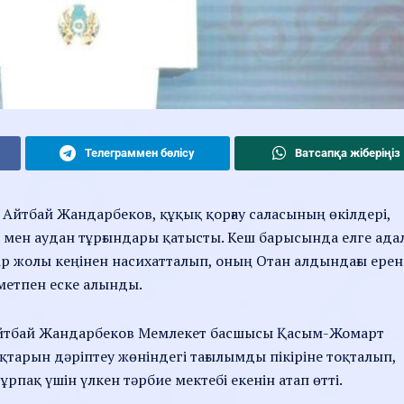
Телеграммен бөлісу
Ватсапқа жіберіңіз
і Айтбай Жандарбеков, құқық қорғау саласының өкілдері,
і мен аудан тұрғындары қатысты. Кеш барысында елге ада
ір жолы кеңінен насихатталып, оның Отан алдындағы ерен
рметпен еске алынды.
 Айтбай Жандарбеков Мемлекет басшысы Қасым-Жомарт
қтарын дәріптеу жөніндегі тағылымды пікіріне тоқталып,
рпақ үшін үлкен тәрбие мектебі екенін атап өтті.