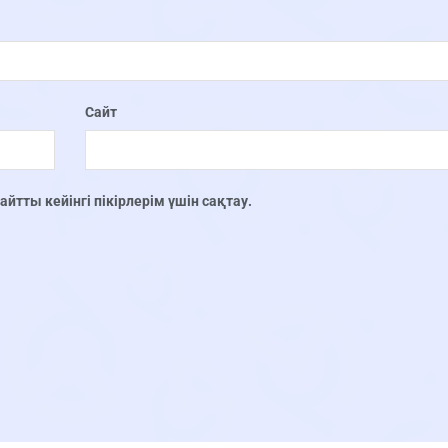
Сайт
тты кейінгі пікірлерім үшін сақтау.