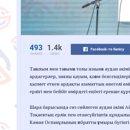
493
1.4k
Facebook-те бөлісу
SHARES
VIEWS
Тағылым мен тағзымға толы жиынға аудан әкім
ардагерлер, зиялы қауым, қоғам белсенділер
қызмет еткен ардақты азаматтың өнегелі өм
ерлігі мен бейбіт өмірдегі еңбегі ерекше құ
Шара барысында сөз сөйлеген аудан әкімі
Тоқаевтың ерлік пен отансүйгіштік құндылы
Камал Оспанұлының ғибратты ғұмыры бүгінгі ұ