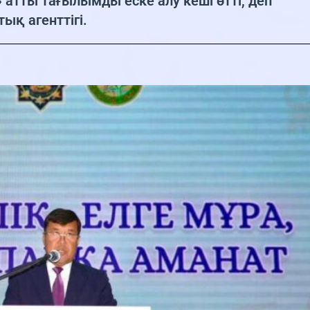
» атты тағылымды еске алу кеші өтті, деп
ық агенттігі.