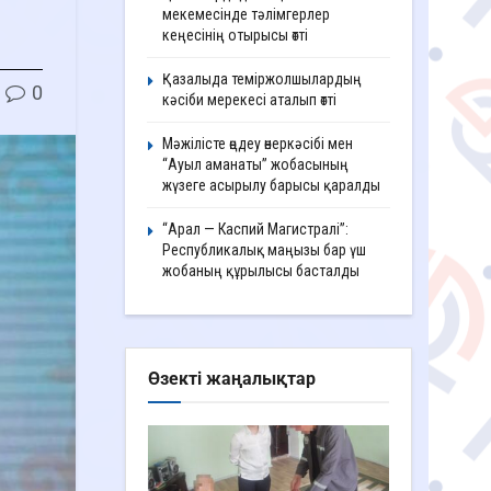
мекемесінде тәлімгерлер
кеңесінің отырысы өтті
Қазалыда теміржолшылардың
0
кәсіби мерекесі аталып өтті
Мәжілісте өңдеу өнеркәсібі мен
“Ауыл аманаты” жобасының
жүзеге асырылу барысы қаралды
“Арал — Каспий Магистралі”:
Республикалық маңызы бар үш
жобаның құрылысы басталды
Өзекті жаңалықтар