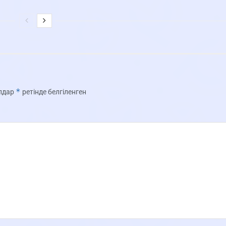
*
олдар
ретінде белгіленген