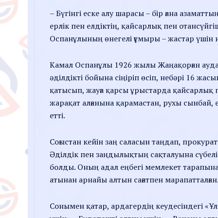
– Бүгінгі еске алу шарасы – бір ғана азаматты
ерлік пен елдіктің, қайсарлық пен отансүйгі
Оспанұлының өнегелі ғұмыры – жастар үшін н
Камал Оспанұлы 1926 жылы Жаңақорған ауда
әділдікті бойына сіңіріп өсіп, небәрі 16 ж
қатысып, жауға қарсы ұрыстарда қайсарлық п
жарақат алғанына қарамастан, рухы сынбай, 
етті.
Соғыстан кейін заң саласын таңдап, прокура
Әділдік пен заңдылықтың сақталуына сүбелі 
болды. Оның адал еңбегі мемлекет тарапына
атынан арнайы алтын сағатпен марапатталған
Сонымен қатар, ардагердің кеудесіндегі «Ұл