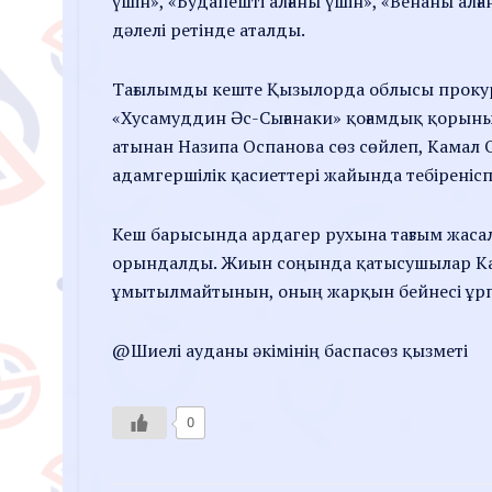
үшін», «Будапешті алғаны үшін», «Венаны ал
дәлелі ретінде аталды.
Тағылымды кеште Қызылорда облысы прокур
«Хусамуддин Әс-Сығанаки» қоғамдық қорыны
атынан Назипа Оспанова сөз сөйлеп, Камал 
адамгершілік қасиеттері жайында тебіренісп
Кеш барысында ардагер рухына тағзым жаса
орындалды. Жиын соңында қатысушылар Кама
ұмытылмайтынын, оның жарқын бейнесі ұрпа
@Шиелі ауданы әкімінің баспасөз қызметі
0