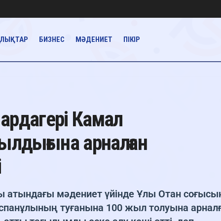
АЛЫҚТАР
БИЗНЕС
МӘДЕНИЕТ
ПІКІР
ардагері Камал
лдығына арналған
і
ы атындағы мәдениет үйінде Ұлы Отан соғыс
 Оспанұлының туғанына 100 жыл толуына арнал