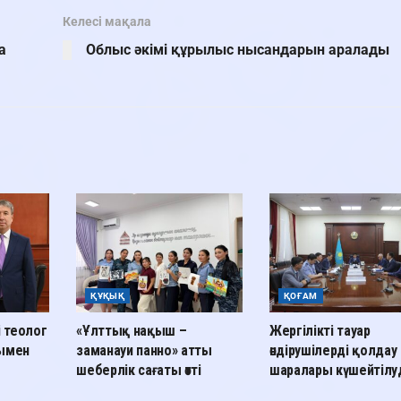
Келесі мақала
а
Облыс әкімі құрылыс нысандарын аралады
ҚҰҚЫҚ
ҚОҒАМ
і теолог
«Ұлттық нақыш –
Жергілікті тауар
лымен
заманауи панно» атты
өндірушілерді қолдау
шеберлік сағаты өтті
шаралары күшейтілу