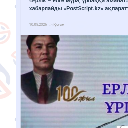
«Ерлік – елге мұра, ұрпаққа аманат
хабарлайды «PostScript.kz» ақпаратт
in
10.05.2026
Қоғам