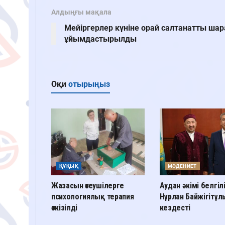
Алдыңғы мақала
Мейіргерлер күніне орай салтанатты шар
ұйымдастырылды
Оқи
отырыңыз
ҚҰҚЫҚ
МӘДЕНИЕТ
Жазасын өтеушілерге
Аудан әкімі белгіл
психологиялық терапия
Нұрлан Байжігітұ
өткізілді
кездесті