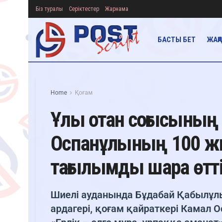
Біз туралы
Серіктестер
Жарнама
БАСТЫ БЕТ
ЖАҢ
Home
Қоғам
Ұлы отан соғысының 
Оспанұлының 100 жы
тағылымды шара өтт
Шиелі ауданында Бұдабай Қабылұл
ардагері, қоғам қайраткері Камал