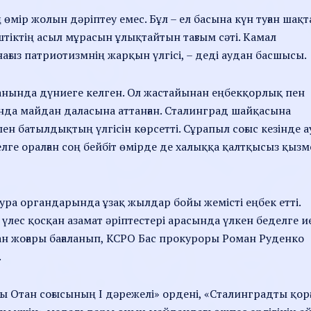
ң өмір жолын дәріптеу емес. Бұл – ел басына күн туған шақт
штіктің асыл мұрасын ұлықтайтын тағзым сәті. Камал
ағыз патриотизмнің жарқын үлгісі, – деді аудан басшысы.
нында дүниеге келген. Ол жастайынан еңбекқорлық пен
асында майдан даласына аттанған. Сталинград шайқасына
ен батылдықтың үлгісін көрсетті. Сұрапыл соғыс кезінде 
елге оралған соң бейбіт өмірде де халыққа қалтқысыз қызм
тура органдарында ұзақ жылдар бойы жемісті еңбек етті.
үлес қосқан азамат әріптестері арасында үлкен беделге и
н жоғары бағаланып, КСРО Бас прокуроры Роман Руденко
.
ы Отан соғысының I дәрежелі» ордені, «Сталинградты қорғ