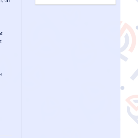
йқын
ы
н
н