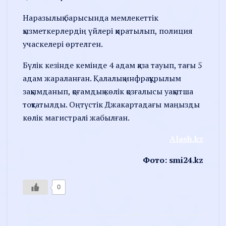
Наразылық барысында мемлекеттік
қызметкерлердің үйлері қиратылып, полиция
учаскелері өртелген.
Бүлік кезінде кемінде 4 адам қаза тауып, тағы 5
адам жараланған. Қалалық инфрақұрылым
зақымданып, қоғамдық көлік қозғалысы уақытша
тоқтатылды. Оңтүстік Джакартадағы маңызды
көлік магистралі жабылған.
Alash.kz
Фото: smi24.kz
0