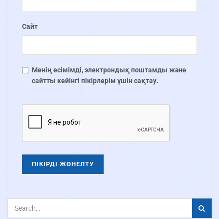
Сайт
Менің есімімді, электрондық поштамды және
сайтты кейінгі пікірлерім үшін сақтау.