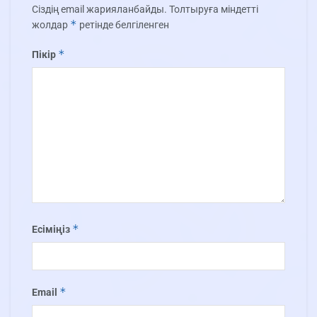
Сіздің email жарияланбайды.
Толтыруға міндетті
*
жолдар
ретінде белгіленген
*
Пікір
*
Есіміңіз
*
Email