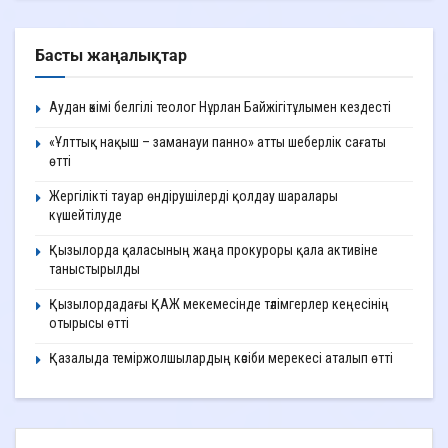
Басты жаңалықтар
Аудан әкімі белгілі теолог Нұрлан Байжігітұлымен кездесті
«Ұлттық нақыш – заманауи панно» атты шеберлік сағаты
өтті
Жергілікті тауар өндірушілерді қолдау шаралары
күшейтілуде
Қызылорда қаласының жаңа прокуроры қала активіне
таныстырылды
Қызылордадағы ҚАЖ мекемесінде тәлімгерлер кеңесінің
отырысы өтті
Қазалыда теміржолшылардың кәсіби мерекесі аталып өтті