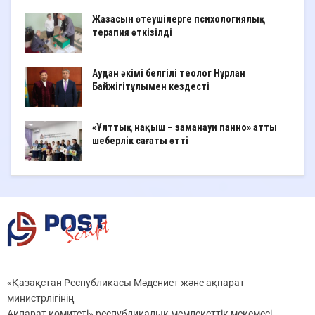
Жазасын өтеушілерге психологиялық
терапия өткізілді
Аудан әкімі белгілі теолог Нұрлан
Байжігітұлымен кездесті
«Ұлттық нақыш – заманауи панно» атты
шеберлік сағаты өтті
«Қазақстан Республикасы Мәдениет және ақпарат
министрлігінің
Ақпарат комитеті» республикалық мемлекеттік мекемесі