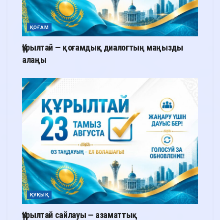
ҚОҒАМ
Құрылтай — қоғамдық диалогтың маңызды
алаңы
ҚҰҚЫҚ
Құрылтай сайлауы — азаматтық