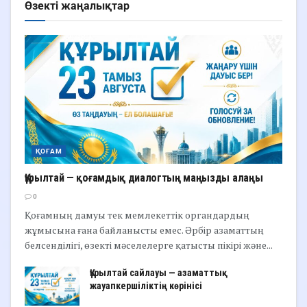
Өзекті жаңалықтар
ҚОҒАМ
Құрылтай — қоғамдық диалогтың маңызды алаңы
0
Қоғамның дамуы тек мемлекеттік органдардың
жұмысына ғана байланысты емес. Әрбір азаматтың
белсенділігі, өзекті мәселелерге қатысты пікірі және...
Құрылтай сайлауы — азаматтық
жауапкершіліктің көрінісі