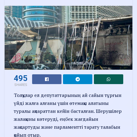
495
SHARES
Толқулар ел депутаттарының ай сайын тұрғын
үйді жалға алғаны үшін өтемақы алатыны
туралы ақпараттан кейін басталған. Шерушілер
жалақыны көтеруді, еңбек жағдайын
жақсартуды және парламентті тарату талабын
қойып отыр.