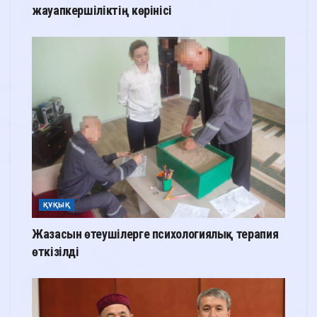
жауапкершіліктің көрінісі
ҚҰҚЫҚ
Жазасын өтеушілерге психологиялық терапия
өткізілді