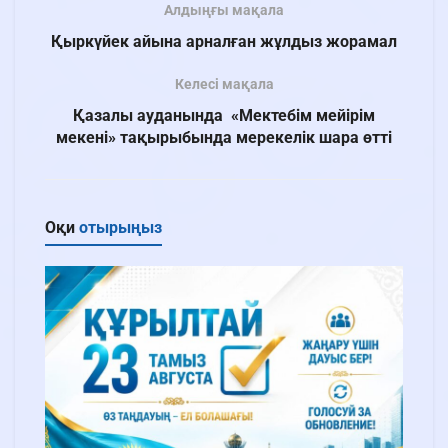
Алдыңғы мақала
Қыркүйек айына арналған жұлдыз жорамал
Келесі мақала
Қазалы ауданында «Мектебім мейірім
мекені» тақырыбында мерекелік шара өтті
Оқи
отырыңыз