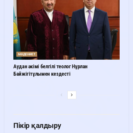
МӘДЕНИЕТ
Аудан әкімі белгілі теолог Нұрлан
Байжігітұлымен кездесті
Пікір қалдыру