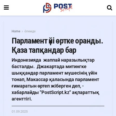
Home
Әлемде
Парламент үйі өртке оранды.
Қаза тапқандар бар
Индонезияда жаппай наразылықтар
басталды. Джакартада митингке
шыққандар парламент мүшесінің үйін
тонап, Макассар қаласында парламент
ғимаратын өртеп жіберген деп, -
хабарлайды "PostScript.kz" ақпараттық
агенттігі.
01.09.2025