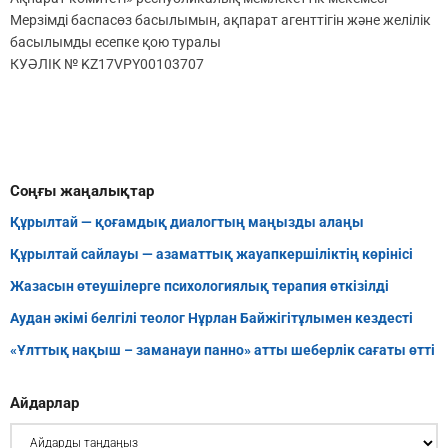
Мерзімді баспасөз басылымын, ақпарат агенттігін және желілік
басылымды есепке қою туралы
КУӘЛІК № KZ17VPY00103707
Соңғы жаңалықтар
Құрылтай — қоғамдық диалогтың маңызды алаңы
Құрылтай сайлауы — азаматтық жауапкершіліктің көрінісі
Жазасын өтеушілерге психологиялық терапия өткізілді
Аудан әкімі белгілі теолог Нұрлан Байжігітұлымен кездесті
«Ұлттық нақыш – заманауи панно» атты шеберлік сағаты өтті
Айдарлар