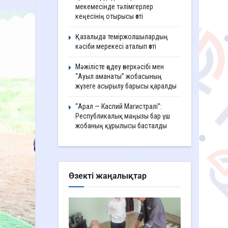
мекемесінде тәлімгерлер
кеңесінің отырысы өтті
Қазалыда теміржолшылардың
кәсіби мерекесі аталып өтті
Мәжілісте өңдеу өнеркәсібі мен
“Ауыл аманаты” жобасының
жүзеге асырылу барысы қаралды
“Арал — Каспий Магистралі”:
Республикалық маңызы бар үш
жобаның құрылысы басталды
Өзекті жаңалықтар