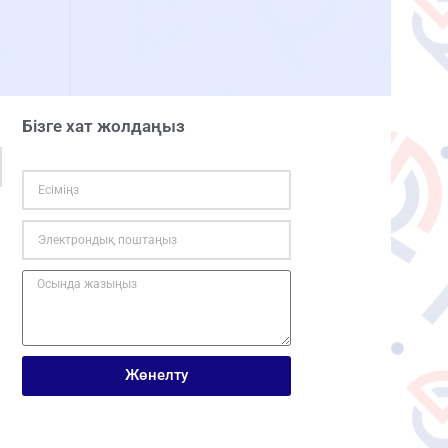
Бізге хат жолдаңыз
Жөнелту