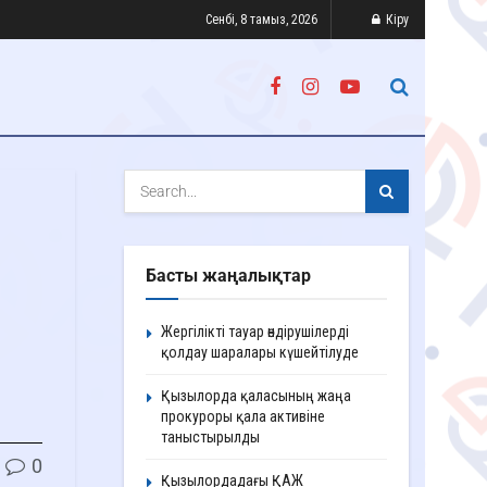
Сенбі, 8 тамыз, 2026
Кіру
Басты жаңалықтар
Жергілікті тауар өндірушілерді
қолдау шаралары күшейтілуде
Қызылорда қаласының жаңа
прокуроры қала активіне
таныстырылды
0
Қызылордадағы ҚАЖ