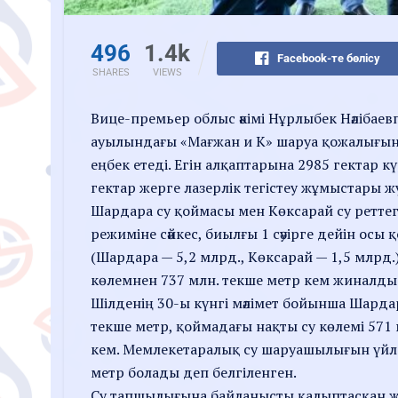
496
1.4k
Facebook-те бөлісу
SHARES
VIEWS
Вице-премьер облыс әкімі Нұрлыбек Нәлібае
ауылындағы «Мағжан и К» шаруа қожалығы
еңбек етеді. Егін алқаптарына 2985 гектар кү
гектар жерге лазерлік тегістеу жұмыстары жү
Шардара су қоймасы мен Көксарай су ретте
режиміне сәйкес, биылғы 1 сәуірге дейін осы
(Шардара — 5,2 млрд., Көксарай — 1,5 млрд.)
көлемнен 737 млн. текше метр кем жиналды
Шілденің 30-ы күнгі мәлімет бойынша Шарда
текше метр, қоймадағы нақты су көлемі 571 
кем. Мемлекетаралық су шаруашылығын үйл
метр болады деп белгіленген.
Су тапшылығына байланысты қалыптасқан ж