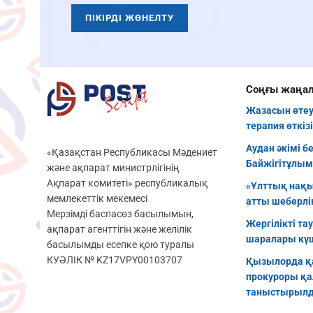
Соңғы жаңа
Жазасын өтеу
терапия өткіз
Аудан әкімі б
«Қазақстан Республикасы Мәдениет
Байжігітұлым
және ақпарат министрлігінің
Ақпарат комитеті» республикалық
«Ұлттық нақы
мемлекеттік мекемесі
атты шеберлік
Мерзімді баспасөз басылымын,
Жергілікті та
ақпарат агенттігін және желілік
шаралары кү
басылымды есепке қою туралы
КУӘЛІК № KZ17VPY00103707
Қызылорда қ
прокуроры қа
таныстырыл