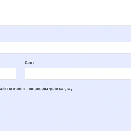
Сайт
тты кейінгі пікірлерім үшін сақтау.