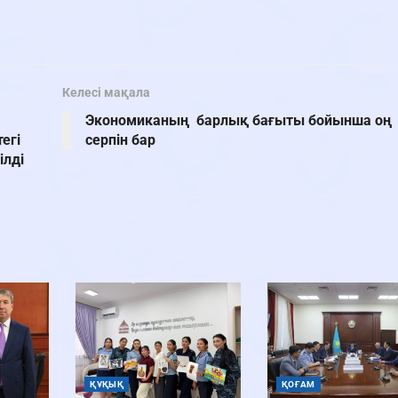
Келесі мақала
Экономиканың барлық бағыты бойынша оң
егі
серпін бар
ілді
ҚҰҚЫҚ
ҚОҒАМ