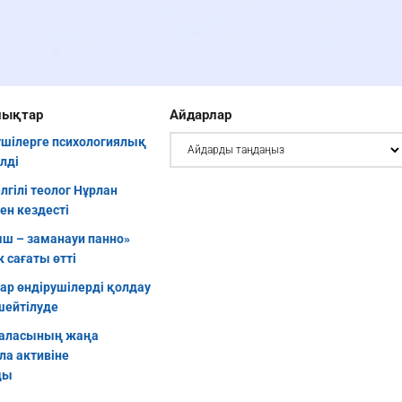
лықтар
Айдарлар
шілерге психологиялық
ілді
елгілі теолог Нұрлан
ен кездесті
ш – заманауи панно»
 сағаты өтті
уар өндірушілерді қолдау
шейтілуде
аласының жаңа
ла активіне
ды