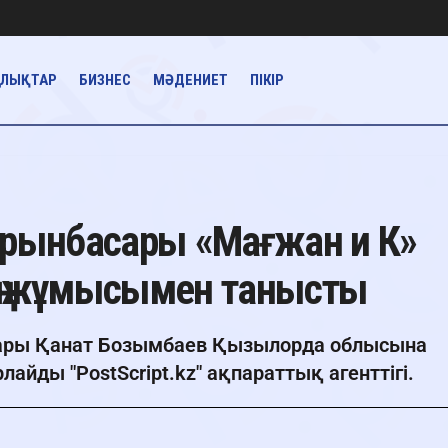
АЛЫҚТАР
БИЗНЕС
МӘДЕНИЕТ
ПІКІР
орынбасары «Мағжан и К»
ң жұмысымен танысты
сары Қанат Бозымбаев Қызылорда облысына
айды "PostScript.kz" ақпараттық агенттігі.