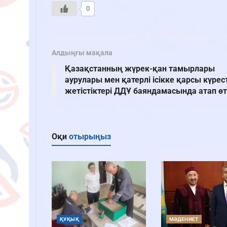
0
Алдыңғы мақала
Қазақстанның жүрек-қан тамырлары
аурулары мен қатерлі ісікке қарсы күрест
жетістіктері ДДҰ баяндамасында атап өт
Оқи
отырыңыз
ҚҰҚЫҚ
МӘДЕНИЕТ