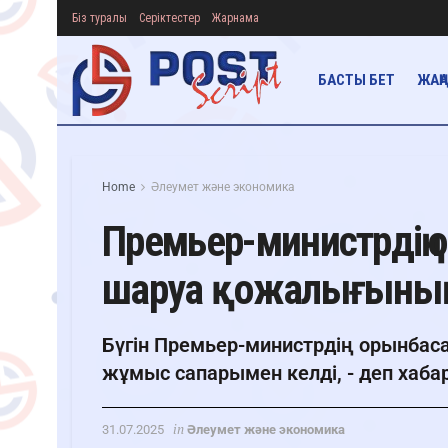
Біз туралы
Серіктестер
Жарнама
БАСТЫ БЕТ
ЖАҢ
Home
Әлеумет және экономика
Премьер-министрдің 
шаруа қожалығыны
Бүгін Премьер-министрдің орынба
жұмыс сапарымен келді, - деп хабарл
in
31.07.2025
Әлеумет және экономика