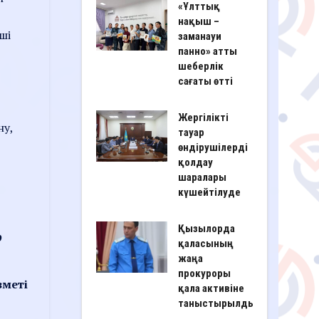
«Ұлттық
нақыш –
ші
заманауи
панно» атты
шеберлік
сағаты өтті
Жергілікті
ну,
тауар
өндірушілерді
қолдау
шаралары
күшейтілуде
Қызылорда
р
қаласының
жаңа
прокуроры
зметі
қала активіне
таныстырылды