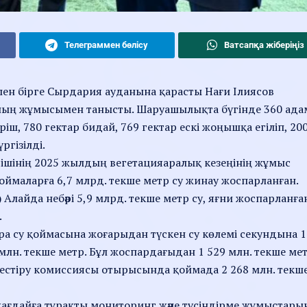
Телеграммен бөлісу
Ватсапқа жіберіңіз
впен бірге Сырдария ауданына қарасты Нағи Ілиясов
ның жұмысымен танысты. Шаруашылықта бүгінде 360 ада
ріш, 780 гектар бидай, 769 гектар ескі жоңышқа егіліп, 20
ргізілді.
гішінің 2025 жылдың вегетацияаралық кезеңінің жұмыс
 қоймаларға 6,7 млрд. текше метр су жинау жоспарланған.
 Алайда небәрі 5,9 млрд. текше метр су, яғни жоспарланға
.
ра су қоймасына жоғарыдан түскен су көлемі секундына 1
млн. текше метр. Бұл жоспардағыдан 1 529 млн. текше ме
естіру комиссиясы отырысында қоймада 2 268 млн. текш
ағдайға тұрақты мониторинг және түсіндірме жұмыстары