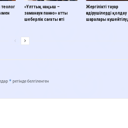
і теолог
«Ұлттық нақыш –
Жергілікті тауар
лымен
заманауи панно» атты
өндірушілерді қолдау
шеберлік сағаты өтті
шаралары күшейтілу
*
олдар
ретінде белгіленген