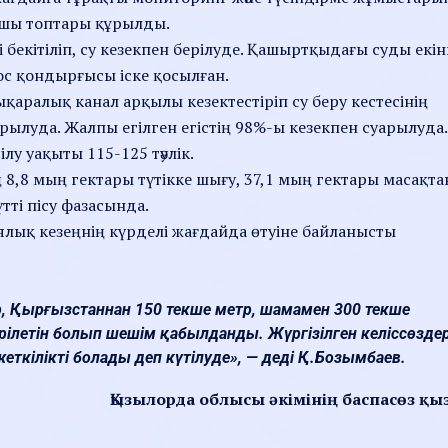
сшы топтары құрылды.
і бекітіліп, су кезекпен берілуде. Қашыртқыдағы суды екін
ос қондырғысы іске қосылған.
қаралық канал арқылы кезектестіріп су беру кестесінің
қарылуда. Жалпы егілген егістің 98%-ы кезекпен суарылуда.
ілу уақыты 115-125 тәулік.
 8,8 мың гектары түтікке шығу, 37,1 мың гектары масақта
тті пісу фазасында.
ық кезеңнің күрделі жағдайда өтуіне байланысты
р, Қырғызстаннан 150 текше метр, шамамен 300 текше
ерілетін болып шешім қабылданды. Жүргізілген келіссөзде
еткілікті болады деп күтілуде», — деді Қ.Бозымбаев.
Қызылорда облысы әкімінің баспасөз қы