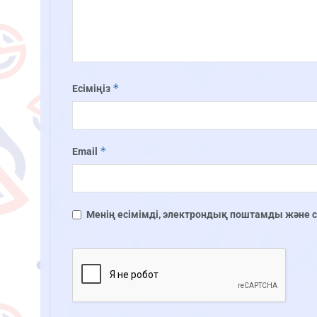
*
Есіміңіз
*
Email
Менің есімімді, электрондық поштамды және сай