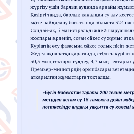
жүргізу үшін барлық ауданда арнайы жұмы
Қазіргі таңда, барлық каналдан су алу кестес
мәрте пайдалану бағытында облыста 324 нас
Сондай-ақ, 5 магистральді және 3 шаруашылы
жоспары әзірленіп, соған сәйкес су жұмыс ат
Күріштің өсу фазасына сәйкес толық пісіп-жет
Жедел ақпаратқа қарағанда, егілген күріштің
30,3 мың гектары гүлдеу, 4,7 мың гектары сү
Премьер-министрдің орынбасары вегетациял
атқарылған жұмыстарға тоқталды.
«Бүгін Өзбекстан тарапы 200 текше мет
метрден астам су 15 тамызға дейін жіб
нәтижесінде алдағы уақытта су көлемі ж