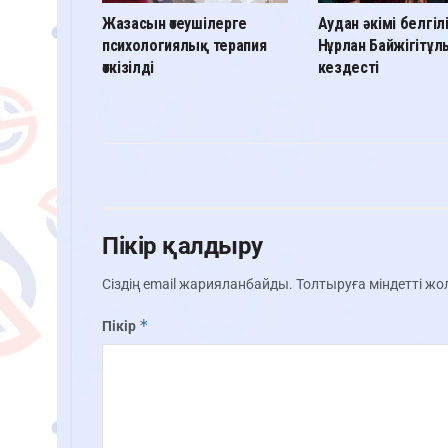
Жазасын өтеушілерге
Аудан әкімі белгіл
психологиялық терапия
Нұрлан Байжігітұ
өткізілді
кездесті
Пікір қалдыру
Сіздің email жарияланбайды.
Толтыруға міндетті ж
*
Пікір