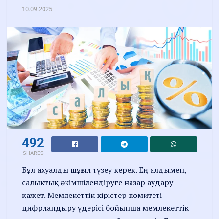
10.09.2025
492
SHARES
Бұл ахуалды шұғыл түзеу керек. Ең алдымен,
салықтық әкімшілендіруге назар аудару
қажет. Мемлекеттік кірістер комитеті
цифрландыру үдерісі бойынша мемлекеттік