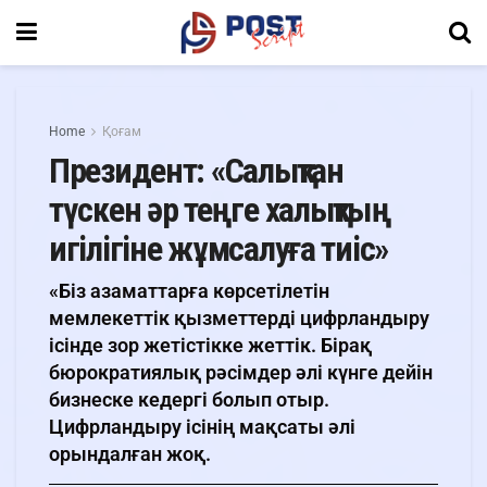
Home
Қоғам
Президент: «Салықтан
түскен әр теңге халықтың
игілігіне жұмсалуға тиіс»
«Біз азаматтарға көрсетілетін
мемлекеттік қызметтерді цифрландыру
ісінде зор жетістікке жеттік. Бірақ
бюрократиялық рәсімдер әлі күнге дейін
бизнеске кедергі болып отыр.
Цифрландыру ісінің мақсаты әлі
орындалған жоқ.