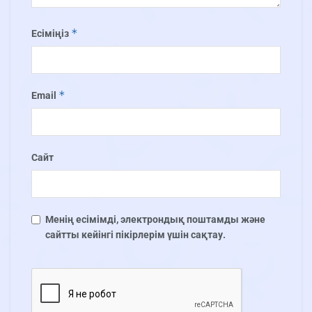
*
Есіміңіз
*
Email
Сайт
Менің есімімді, электрондық поштамды және
сайтты кейінгі пікірлерім үшін сақтау.