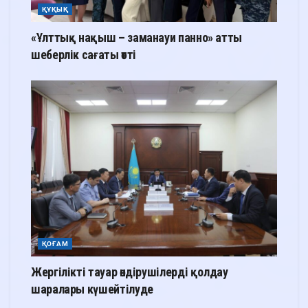
ҚҰҚЫҚ
«Ұлттық нақыш – заманауи панно» атты
шеберлік сағаты өтті
ҚОҒАМ
Жергілікті тауар өндірушілерді қолдау
шаралары күшейтілуде