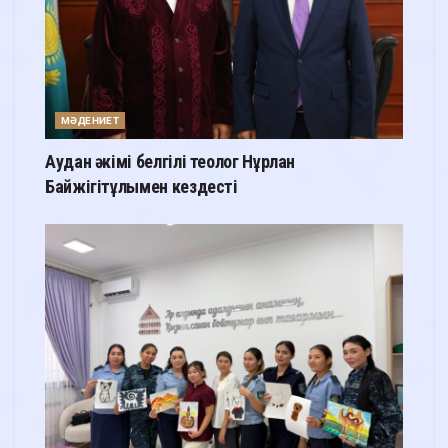
МӘДЕНИЕТ
Аудан әкімі белгілі теолог Нұрлан
Байжігітұлымен кездесті