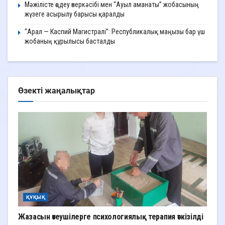
Мәжілісте өңдеу өнеркәсібі мен “Ауыл аманаты” жобасының
жүзеге асырылу барысы қаралды
“Арал — Каспий Магистралі”: Республикалық маңызы бар үш
жобаның құрылысы басталды
Өзекті жаңалықтар
ҚҰҚЫҚ
Жазасын өтеушілерге психологиялық терапия өткізілді