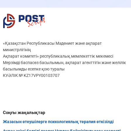
«Қазақстан Республикасы Мәдениет және ақпарат
министрлігінің
Ақпарат комитеті» республикалық мемлекеттік мекемесі
Мерзімді баспасөз басылымын, ақпарат агенттігін және желілік
басылымды есепке қою туралы
КУӘЛІК № KZ17VPY00103707
Соңғы жаңалықтар
Жазасын өтеушілерге психологиялық терапия өткізілді