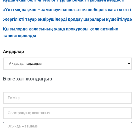
Аудан әкімі белгілі теолог Нұрлан Байжігітұлымен кездесті
«Ұлттық нақыш – заманауи панно» атты шеберлік сағаты өтті
Жергілікті тауар өндірушілерді қолдау шаралары күшейтілуде
Қызылорда қаласының жаңа прокуроры қала активіне
таныстырылды
Айдарлар
Бізге хат жолдаңыз