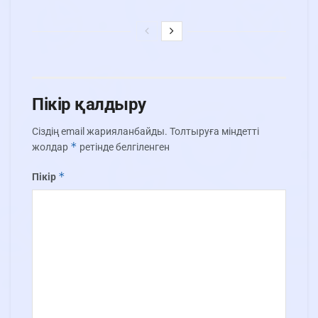
Пікір қалдыру
Сіздің email жарияланбайды.
Толтыруға міндетті
*
жолдар
ретінде белгіленген
*
Пікір