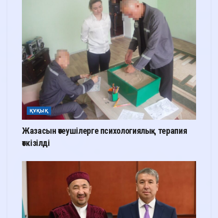
ҚҰҚЫҚ
Жазасын өтеушілерге психологиялық терапия
өткізілді