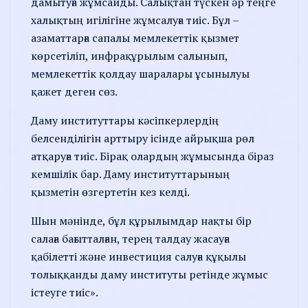
дамытуға жұмсайды. Салықтан түскен әр теңге
халықтың игілігіне жұмсалуға тиіс. Бұл –
азаматтарға сапалы мемлекеттік қызмет
көрсетіліп, инфрақұрылым салынып,
мемлекеттік қолдау шаралары ұсынылуы
қажет деген сөз.
Даму институттары кәсіпкерлердің
белсенділігін арттыру ісінде айрықша рөл
атқаруға тиіс. Бірақ олардың жұмысында біраз
кемшілік бар. Даму институттарының
қызметін өзгертетін кез келді.
Шын мәнінде, бұл құрылымдар нақты бір
салаға бағытталған, терең талдау жасауға
қабілетті және инвестиция салуға құқылы
толыққанды даму институты ретінде жұмыс
істеуге тиіс».