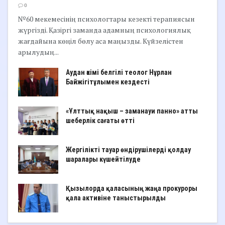
0
№60 мекемесінің психологтары кезекті терапиясын
жүргізді. Қазіргі заманда адамның психологиялық
жағдайына көңіл бөлу аса маңызды. Күйзелістен
арылудың...
Аудан әкімі белгілі теолог Нұрлан
Байжігітұлымен кездесті
«Ұлттық нақыш – заманауи панно» атты
шеберлік сағаты өтті
Жергілікті тауар өндірушілерді қолдау
шаралары күшейтілуде
Қызылорда қаласының жаңа прокуроры
қала активіне таныстырылды