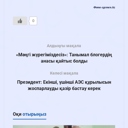
Фото egemen.kz
0
Алдыңғы мақала
«Мәңгі жүрегіміздесіз»: Танымал блогердің
анасы қайтыс болды
Келесі мақала
Президент: Екінші, үшінші АЭС құрылысын
жоспарлауды қазір бастау керек
Оқи
отырыңыз