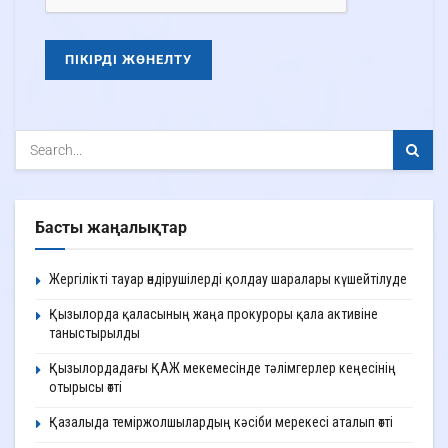
Басты жаңалықтар
Жергілікті тауар өндірушілерді қолдау шаралары күшейтілуде
Қызылорда қаласының жаңа прокуроры қала активіне
таныстырылды
Қызылордадағы ҚАЖ мекемесінде тәлімгерлер кеңесінің
отырысы өтті
Қазалыда теміржолшылардың кәсіби мерекесі аталып өтті