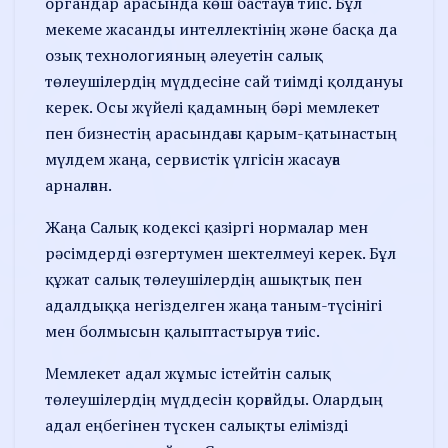
органдар арасында көш бастауға тиіс. Бұл
мекеме жасанды интеллектінің және басқа да
озық технологияның әлеуетін салық
төлеушілердің мүддесіне сай тиімді қолдануы
керек. Осы жүйелі қадамның бәрі мемлекет
пен бизнестің арасындағы қарым-қатынастың
мүлдем жаңа, сервистік үлгісін жасауға
арналған.
Жаңа Салық кодексі қазіргі нормалар мен
рәсімдерді өзгертумен шектелмеуі керек. Бұл
құжат салық төлеушілердің ашықтық пен
адалдыққа негізделген жаңа таным-түсінігі
мен болмысын қалыптастыруға тиіс.
Мемлекет адал жұмыс істейтін салық
төлеушілердің мүддесін қорғайды. Олардың
адал еңбегінен түскен салықты елімізді