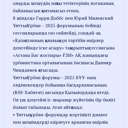
оларды шешудің нақты тетіктерінің логикалық
байланысын қамтамасыз етпек.
8 шілдеде Гарри Доббс пен Юрий Милевский
Ұлттық Урбан – 2025 форумының бейінді
сессияларында сөз сөйлейді, сондай-ақ
«Қазақстанның қалалық күн тәртібін өңірлер
деңгейінде іске асыру» тақырыптық сессиясына
«Астана Бас жоспары» ҒЗИ» АҚ жанындағы
урбанистика орталығының басшысы Данияр
Чиндалиев қатысады.
Ұлттық Урбан форумы – 2025 БҰҰ-ның
елдімекендер бойынша бағдарламасының
(ЮН-Хабитат) аясында Қызылордада өтеді.
Ол үш деңгейлі іс-шаралар жүйесінің бір бөлігі
болып табылады. Атап айтқанда:
• Ұлттық урбан-форумдар жергілікті диалог
пен шешімдерді әзірлеуге арналған өңірлік