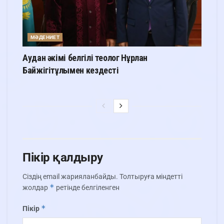
МӘДЕНИЕТ
Аудан әкімі белгілі теолог Нұрлан
Байжігітұлымен кездесті
Пікір қалдыру
Сіздің email жарияланбайды.
Толтыруға міндетті
*
жолдар
ретінде белгіленген
*
Пікір