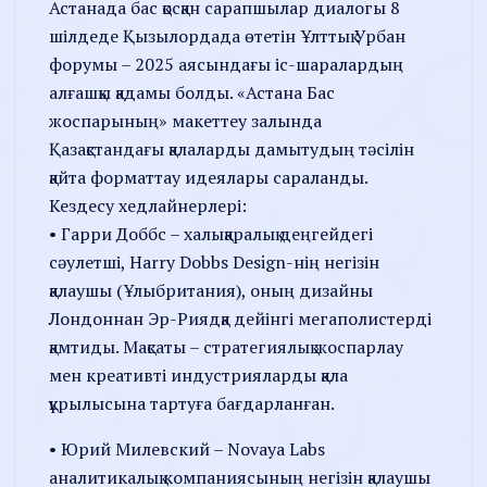
Астанада бас қосқан сарапшылар диалогы 8
шілдеде Қызылордада өтетін Ұлттық Урбан
форумы – 2025 аясындағы іс-шаралардың
алғашқы қадамы болды. «Астана Бас
жоспарының» макеттеу залында
Қазақстандағы қалаларды дамытудың тәсілін
қайта форматтау идеялары сараланды.
Кездесу хедлайнерлері:
• Гарри Доббс – халықаралық деңгейдегі
сәулетші, Harry Dobbs Design-нің негізін
қалаушы (Ұлыбритания), оның дизайны
Лондоннан Эр-Риядқа дейінгі мегаполистерді
қамтиды. Мақсаты – стратегиялық жоспарлау
мен креативті индустрияларды қала
құрылысына тартуға бағдарланған.
• Юрий Милевский – Novaya Labs
аналитикалық компаниясының негізін қалаушы