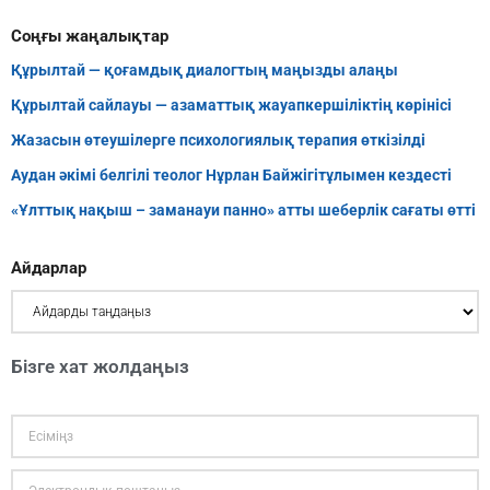
Соңғы жаңалықтар
Құрылтай — қоғамдық диалогтың маңызды алаңы
Құрылтай сайлауы — азаматтық жауапкершіліктің көрінісі
Жазасын өтеушілерге психологиялық терапия өткізілді
Аудан әкімі белгілі теолог Нұрлан Байжігітұлымен кездесті
«Ұлттық нақыш – заманауи панно» атты шеберлік сағаты өтті
Айдарлар
Бізге хат жолдаңыз