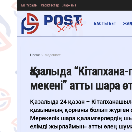
Біз туралы
Серіктестер
Жарнама
БАСТЫ БЕТ
ЖАҢ
Home
Мәдениет
Қазалыда “Кітапхана
мекені” атты шара өт
Қазалыда 24 қазан – Кітапханашыла
қазынаның қорғаны болып жүрген с
Мерекелік шара қаламгерлердің 
елімді жырлаймын» атты өлең шум