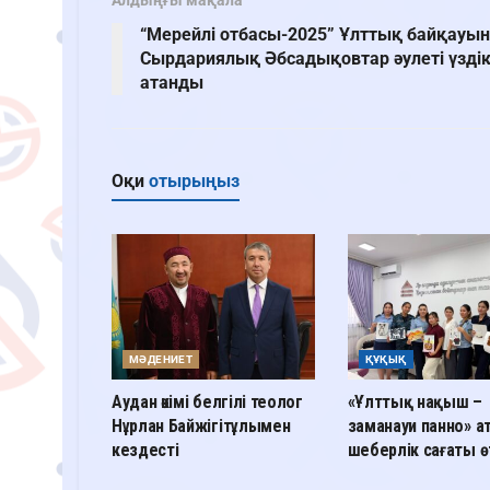
Алдыңғы мақала
“Мерейлі отбасы-2025” Ұлттық байқауы
Сырдариялық Әбсадықовтар әулеті үзді
атанды
Оқи
отырыңыз
МӘДЕНИЕТ
ҚҰҚЫҚ
Аудан әкімі белгілі теолог
«Ұлттық нақыш –
Нұрлан Байжігітұлымен
заманауи панно» а
кездесті
шеберлік сағаты ө