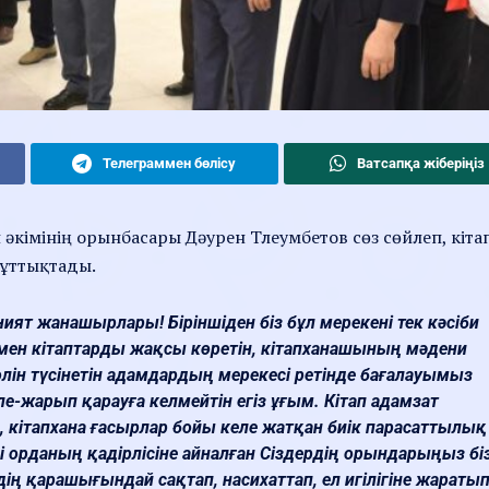
Телеграммен бөлісу
Ватсапқа жіберіңіз
әкімінің орынбасары Дәурен Тлеумбетов сөз сөйлеп, кіта
құттықтады.
ният жанашырлары! Біріншіден біз бұл мерекені тек кәсіби
мен кітаптарды жақсы көретін, кітапханашының мәдени
өлін түсінетін адамдардың мерекесі ретінде бағалауымыз
бөле-жарып қарауға келмейтін егіз ұғым. Кітап адамзат
, кітапхана ғасырлар бойы келе жатқан биік парасаттылық
елі орданың қадірлісіне айналған Сіздердің орындарыңыз бі
ің қарашығындай сақтап, насихаттап, ел игілігіне жараты