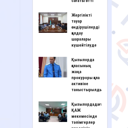
сағаты өтті
Жергілікті
тауар
өндірушілерді
қолдау
шаралары
күшейтілуде
Қызылорда
қаласының
жаңа
прокуроры қала
активіне
таныстырылды
Қызылордадағы
ҚАЖ
мекемесінде
тәлімгерлер