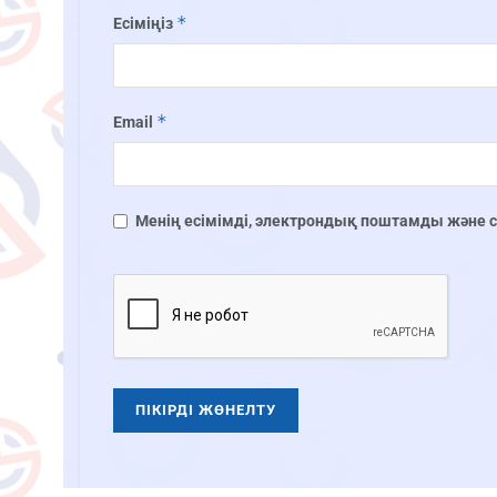
*
Есіміңіз
*
Email
Менің есімімді, электрондық поштамды және сай