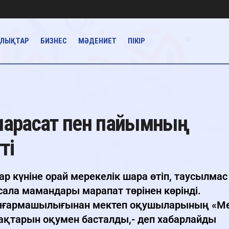
АЛЫҚТАР
БИЗНЕС
МӘДЕНИЕТ
ПІКІР
-парасат пен пайымның
ті
р күніне орай мерекелік шара өтіп, таусылмас
ала мамандары марапат төрінен көрінді.
шығармашылығынан мектеп оқушыларының «М
ақтарын оқумен басталды,- деп хабарлайды