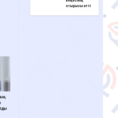
кеңесінің
отырысы өтті
ның
а
ылды