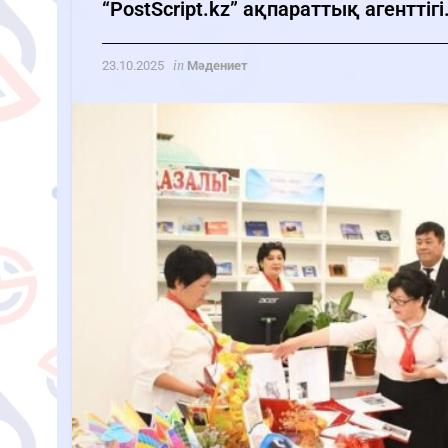
“PostScript.kz” ақпараттық агенттігі
in
23.10.2025
Мәдениет