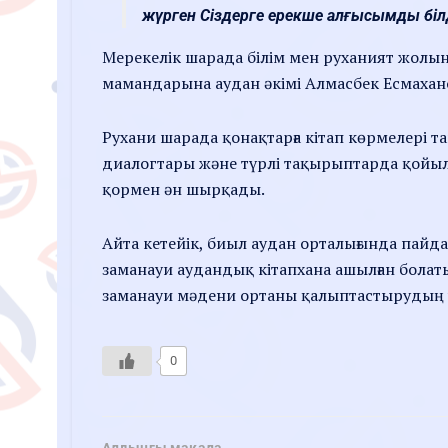
жүрген Сіздерге ерекше алғысымды білд
Мерекелік шарада білім мен руханият жолын
мамандарына аудан әкімі Алмасбек Есмахан
Рухани шарада қонақтарға кітап көрмелері
диалогтары және түрлі тақырыптарда қойы
қормен ән шырқады.
Айта кетейік, биыл аудан орталығында пайда
заманауи аудандық кітапхана ашылған болатын.
заманауи мәдени ортаны қалыптастырудың ү
0