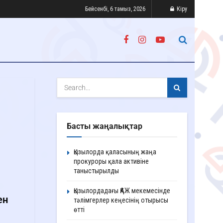
Бейсенбі, 6 тамыз, 2026
Кіру
Басты жаңалықтар
Қызылорда қаласының жаңа
прокуроры қала активіне
таныстырылды
Қызылордадағы ҚАЖ мекемесінде
ен
тәлімгерлер кеңесінің отырысы
өтті