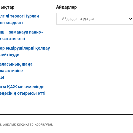
лықтар
Айдарлар
елгілі теолог Нұрлан
ен кездесті
ш – заманауи панно»
 сағаты өтті
уар өндірушілерді қолдау
шейтілуде
аласының жаңа
ла активіне
ды
ғы ҚАЖ мекемесінде
еңесінің отырысы өтті
і. Барлық құқықтар қорғалған.