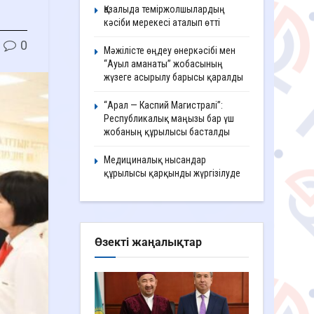
Қазалыда теміржолшылардың
кәсіби мерекесі аталып өтті
0
Мәжілісте өңдеу өнеркәсібі мен
“Ауыл аманаты” жобасының
жүзеге асырылу барысы қаралды
“Арал — Каспий Магистралі”:
Республикалық маңызы бар үш
жобаның құрылысы басталды
Медициналық нысандар
құрылысы қарқынды жүргізілуде
Өзекті жаңалықтар