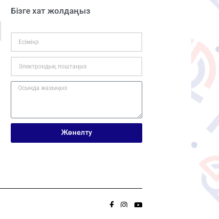
Бізге хат жолдаңыз
Жөнелту