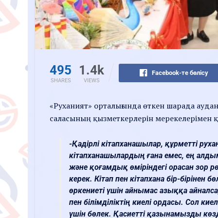
495
1.4k
Facebook-те бөлісу
SHARES
VIEWS
«Руханият» орталығында өткен шарада аудан 
саласының қызметкерлерін мерекелерімен 
-Қадірлі кітапханашылар, құрметті руха
кітапханашылардың ғана емес, ең алды
және қоғамдық өміріндегі орасан зор р
керек. Кітап пен кітапхана бір-бірінен 
өркениеті үшін айнымас азыққа айналса
пен білімділіктің киелі ордасы. Сол ки
үшін бөлек. Қасиетті қазынамызды көзд