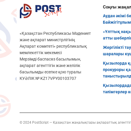
Соңғы жаңа
Аудан әкімі б
Байжігітұлым
«Ұлттық нақы
«Қазақстан Республикасы Мәдениет
атты шеберлік
және ақпарат министрлігінің
Ақпарат комитеті» республикалық
Жергілікті та
мемлекеттік мекемесі
шаралары кү
Мерзімді баспасөз басылымын,
Қызылорда қ
ақпарат агенттігін және желілік
прокуроры қа
басылымды есепке қою туралы
таныстырыл
КУӘЛІК № KZ17VPY00103707
Қызылордада
тәлімгерлер к
© 2024 PostScript — Қазақстан жаңалықтары ақпараттық агенттіг