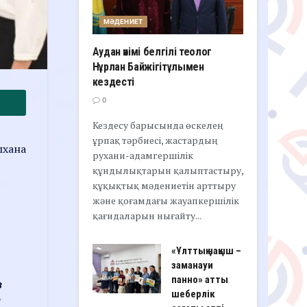
МӘДЕНИЕТ
Аудан әкімі белгілі теолог
Нұрлан Байжігітұлымен
кездесті
0
Кездесу барысында өскелең
ұрпақ тәрбиесі, жастардың
пхана
рухани-адамгершілік
құндылықтарын қалыптастыру,
құқықтық мәдениетін арттыру
және қоғамдағы жауапкершілік
қағидаларын нығайту...
«Ұлттық нақыш –
заманауи
панно» атты
з
шеберлік
п