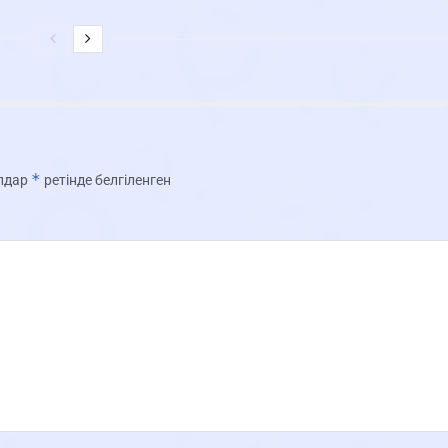
*
олдар
ретінде белгіленген