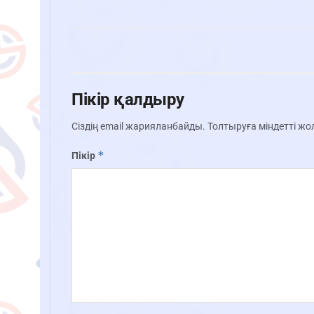
Пікір қалдыру
Сіздің email жарияланбайды.
Толтыруға міндетті ж
*
Пікір