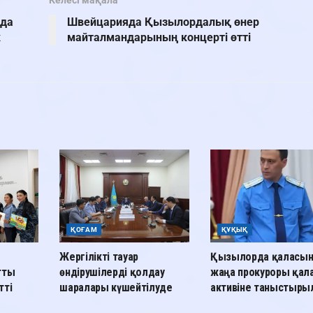
Келесі мақала
нда
Швейцарияда Қызылордалық өнер
к
майталмандарының концерті өтті
ҚОҒАМ
ҚҰҚЫҚ
Жергілікті тауар
Қызылорда қаласы
тты
өндірушілерді қолдау
жаңа прокуроры қал
тті
шаралары күшейтілуде
активіне таныстыр