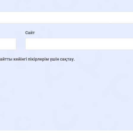
Сайт
тты кейінгі пікірлерім үшін сақтау.