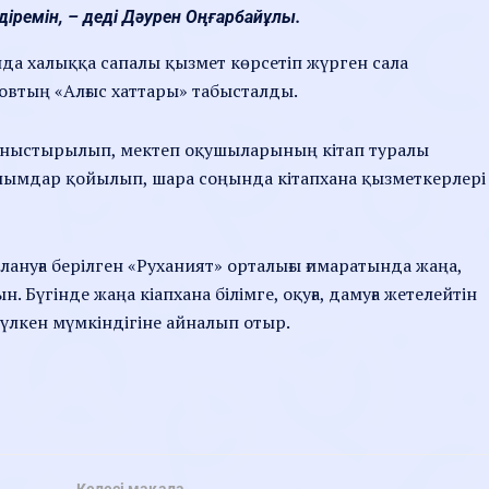
іремін, – деді Дәурен Оңғарбайұлы.
да халыққа сапалы қызмет көрсетіп жүрген сала
овтың «Алғыс хаттары» табысталды.
 таныстырылып, мектеп оқушыларының кітап туралы
лымдар қойылып, шара соңында кітапхана қызметкерлері
лануға берілген «Руханият» орталығы ғимаратында жаңа,
 Бүгінде жаңа кіапхана білімге, оқуға, дамуға жетелейтін
лкен мүмкіндігіне айналып отыр.