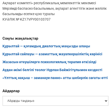
Ақпарат комитеті» республикалық мемлекеттік мекемесі
Мерзімді баспасөз басылымын, ақпарат агенттігін және желілік
басылымды есепке қою туралы
КУӘЛІК № KZ17VPY00103707
Соңғы жаңалықтар
Құрылтай — қоғамдық диалогтың маңызды алаңы
Құрылтай сайлауы — азаматтық жауапкершіліктің көрінісі
Жазасын өтеушілерге психологиялық терапия өткізілді
Аудан әкімі белгілі теолог Нұрлан Байжігітұлымен кездесті
«Ұлттық нақыш – заманауи панно» атты шеберлік сағаты өтті
Айдарлар