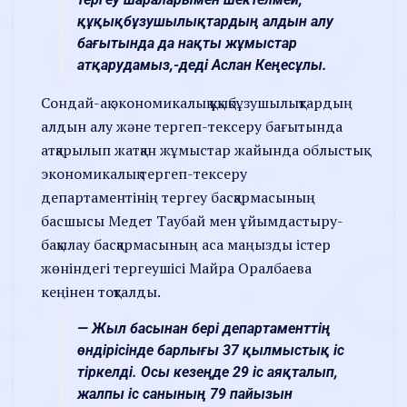
құқықбұзушылықтардың алдын алу
бағытында да нақты жұмыстар
атқарудамыз,-деді Аслан Кеңесұлы.
Сондай-ақ экономикалық құқықбұзушылықтардың
алдын алу және тергеп-тексеру бағытында
атқарылып жатқан жұмыстар жайында облыстық
экономикалық тергеп-тексеру
департаментінің тергеу басқармасының
басшысы Медет Таубай мен ұйымдастыру-
бақылау басқармасының аса маңызды істер
жөніндегі тергеушісі Майра Оралбаева
кеңінен тоқталды.
— Жыл басынан бері департаменттің
өндірісінде барлығы 37 қылмыстық іс
тіркелді. Осы кезеңде 29 іс аяқталып,
жалпы іс санының 79 пайызын