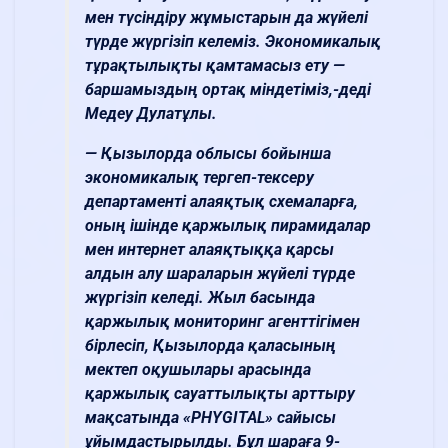
мен түсіндіру жұмыстарын да жүйелі
түрде жүргізіп келеміз. Экономикалық
тұрақтылықты қамтамасыз ету —
баршамыздың ортақ міндетіміз,-деді
Медеу Дулатұлы.
— Қызылорда облысы бойынша
экономикалық тергеп-тексеру
департаменті алаяқтық схемаларға,
оның ішінде қаржылық пирамидалар
мен интернет алаяқтыққа қарсы
алдын алу шараларын жүйелі түрде
жүргізіп келеді. Жыл басында
қаржылық мониторинг агенттігімен
бірлесіп, Қызылорда қаласының
мектеп оқушылары арасында
қаржылық сауаттылықты арттыру
мақсатында «PHYGITAL» сайысы
ұйымдастырылды. Бұл шараға 9-