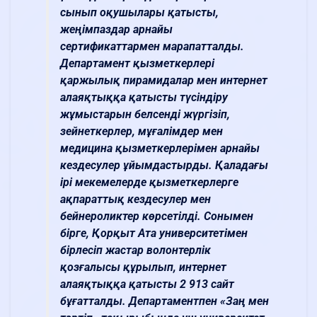
сынып оқушылары қатысты,
жеңімпаздар арнайы
сертификаттармен марапатталды.
Департамент қызметкерлері
қаржылық пирамидалар мен интернет
алаяқтыққа қатысты түсіндіру
жұмыстарын белсенді жүргізіп,
зейнеткерлер, мұғалімдер мен
медицина қызметкерлерімен арнайы
кездесулер ұйымдастырды. Қаладағы
ірі мекемелерде қызметкерлерге
ақпараттық кездесулер мен
бейнероликтер көрсетілді. Сонымен
бірге, Қорқыт Ата университетімен
бірлесіп жастар волонтерлік
қозғалысы құрылып, интернет
алаяқтыққа қатысты 2 913 сайт
бұғатталды. Департаментпен «Заң мен