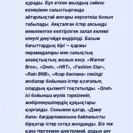
құрады. Бұл өткен жылдың сәйкес
кезеңімен салыстырғанда
айтарлықтай жоғары көрсеткіш болып
табылады. Аяқталған істер аясында
мемлекетке келтірілген залал көлемі
елеулі деңгейде өндірілді. Басым
бағыттардың бірі — қаржы
пирамидалары мен салықтық
алаяқтықтың жолын кесу. «Warner
Bros», «Qnet», «HRT», «Fashion Star»,
«Rain BNB», «Асар баспана» секілді
жобалар бойынша істер қозғалып,
олардың қызметі тоқтатылды. «Qnet»
ісі бойынша мүлік тәркіленіп,
жәбірленушілердің құқықтары
қорғалды. Сонымен қатар, «Даму
бала» бағдарламасына байланысты
бірқатар істер сотқа жолданды. Біз тек
қана тергеумен шектелмей, алдын алу