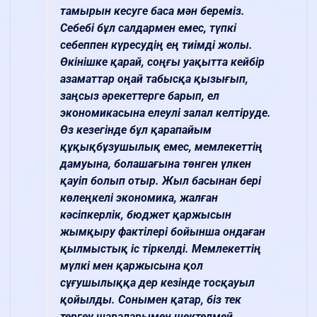
тамырын кесуге баса мән береміз.
Себебі бұл салдармен емес, түпкі
себеппен күресудің ең тиімді жолы.
Өкінішке қарай, соңғы уақытта кейбір
азаматтар оңай табысқа қызығып,
заңсыз әрекеттерге барып, ел
экономикасына елеулі залал келтіруде.
Өз кезегінде бұл қарапайым
құқықбұзушылық емес, мемлекеттің
дамуына, болашағына төнген үлкен
қауіп болып отыр. Жыл басынан бері
көлеңкелі экономика, жалған
кәсіпкерлік, бюджет қаржысын
жымқыру фактілері бойынша ондаған
қылмыстық іс тіркелді. Мемлекеттің
мүлкі мен қаржысына қол
сұғушылыққа дер кезінде тосқауыл
қойылды. Сонымен қатар, біз тек
тергеу шараларымен шектелмей,