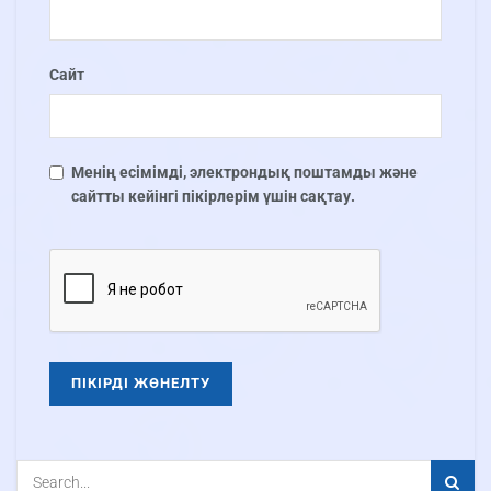
Сайт
Менің есімімді, электрондық поштамды және
сайтты кейінгі пікірлерім үшін сақтау.