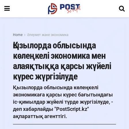
Home
Әлеумет және экономика
Қызылорда облысында
көлеңкелі экономика мен
алаяқтыққа қарсы жүйелі
күрес жүргізілуде
Қызылорда облысында көлеңкелі
экономикаға қарсы күрес бағытындағы
іс-қимылдар жүйелі түрде жүргізілуде, -
деп хабарлайды "PostScript.kz"
ақпараттық агенттігі.