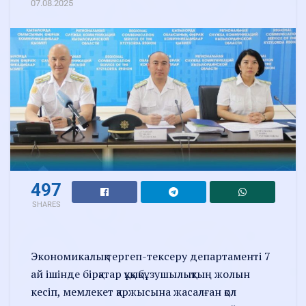
07.08.2025
497
SHARES
Экономикалық тергеп-тексеру департаменті 7
ай ішінде бірқатар құқықбұзушылықтың жолын
кесіп, мемлекет қаржысына жасалған қол