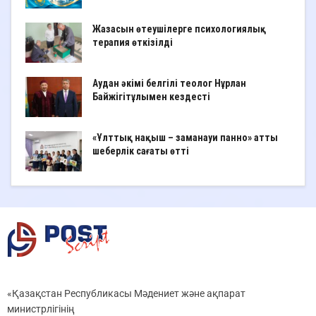
Жазасын өтеушілерге психологиялық
терапия өткізілді
Аудан әкімі белгілі теолог Нұрлан
Байжігітұлымен кездесті
«Ұлттық нақыш – заманауи панно» атты
шеберлік сағаты өтті
«Қазақстан Республикасы Мәдениет және ақпарат
министрлігінің