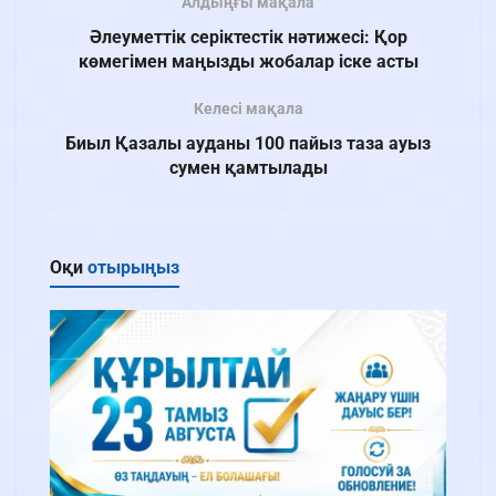
Алдыңғы мақала
Әлеуметтік серіктестік нәтижесі: Қор
көмегімен маңызды жобалар іске асты
Келесі мақала
Биыл Қазалы ауданы 100 пайыз таза ауыз
сумен қамтылады
Оқи
отырыңыз