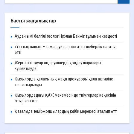
Басты жаңалықтар
Аудан әкімі белгілі теолог Нұрлан Байжігітұлымен кездесті
«Ұлттық нақыш – заманауи панно» атты шеберлік сағаты
өтті
Жергілікті тауар өндірушілерді қолдау шаралары
күшейтілуде
Қызылорда қаласының жаңа прокуроры қала активіне
таныстырылды
Қызылордадағы ҚАЖ мекемесінде тәлімгерлер кеңесінің
отырысы өтті
Қазалыда теміржолшылардың кәсіби мерекесі аталып өтті