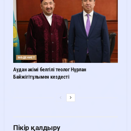
МӘДЕНИЕТ
Аудан әкімі белгілі теолог Нұрлан
Байжігітұлымен кездесті
Пікір қалдыру