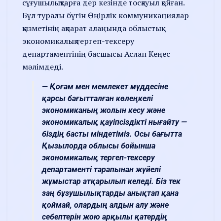
сұғушылықтарға дер кезінде тосқауыл қойған.
Бұл туралы бүгін Өңірлік коммуникациялар
қызметінің ақпарат алаңында облыстық
экономикалық тергеп-тексеру
департаментінің басшысы Аслан Кеңес
мәлімдеді.
— Қоғам мен мемлекет мүддесіне
қарсы бағытталған көлеңкелі
экономиканың жолын кесу және
экономикалық қауіпсіздікті нығайту —
біздің басты міндетіміз. Осы бағытта
Қызылорда облысы бойынша
экономикалық тергеп-тексеру
департаменті тарапынан жүйелі
жұмыстар атқарылып келеді. Біз тек
заң бұзушылықтарды анықтап қана
қоймай, олардың алдын алу және
себептерін жою арқылы қатердің