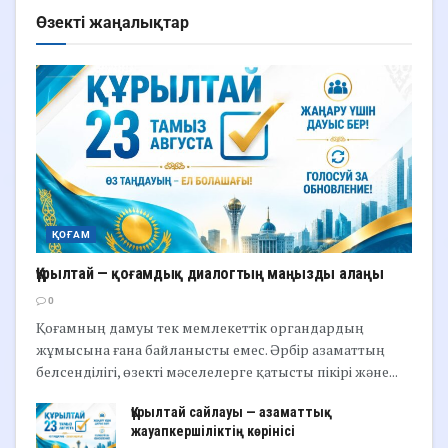
Өзекті жаңалықтар
ҚОҒАМ
Құрылтай — қоғамдық диалогтың маңызды алаңы
0
Қоғамның дамуы тек мемлекеттік органдардың
жұмысына ғана байланысты емес. Әрбір азаматтың
белсенділігі, өзекті мәселелерге қатысты пікірі және...
Құрылтай сайлауы — азаматтық
жауапкершіліктің көрінісі