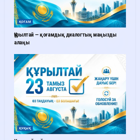
ҚОҒАМ
Құрылтай — қоғамдық диалогтың маңызды
алаңы
ҚҰҚЫҚ