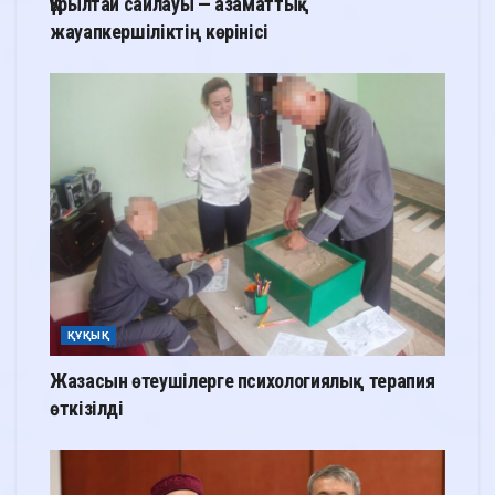
Құрылтай сайлауы — азаматтық
жауапкершіліктің көрінісі
ҚҰҚЫҚ
Жазасын өтеушілерге психологиялық терапия
өткізілді