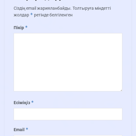
Сіздің email жарияланбайды.
Толтыруға міндетті
*
жолдар
ретінде белгіленген
*
Пікір
*
Есіміңіз
*
Email