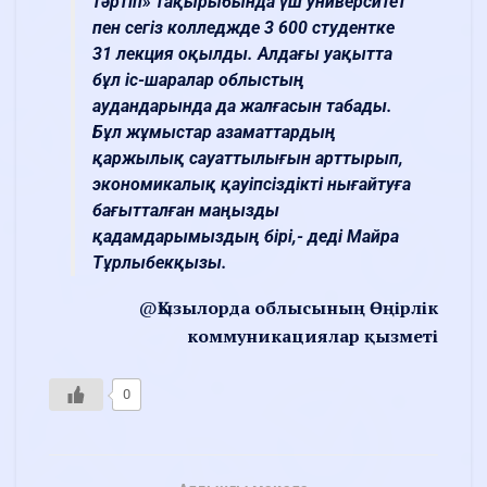
тәртіп» тақырыбында үш университет
пен сегіз колледжде 3 600 студентке
31 лекция оқылды. Алдағы уақытта
бұл іс-шаралар облыстың
аудандарында да жалғасын табады.
Бұл жұмыстар азаматтардың
қаржылық сауаттылығын арттырып,
экономикалық қауіпсіздікті нығайтуға
бағытталған маңызды
қадамдарымыздың бірі,- деді Майра
Тұрлыбекқызы.
@
Қызылорда облысының Өңірлік
коммуникациялар қызметі
0