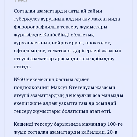
SHARES
Сотталған азаматтарды алты ай сайын
туберкулез ауруының алдын алу мақсатында
флюорографиялық тексеру жұмыстары
жүргізілуде. Көпбейінді облыстық
ауруханасының нейрохирург, проктолог,
офтальмолог, гематолог дәрігерлері жазасын
өтеуші азаматтар арасында жеке қабылдау
өткізді.
№60 мекемесінің бастығы әділет
подполковнигі Мақсұт Өтегенұлы жазасын
өтеуші азаматтардың денсаулығы аса маңызды
екенін және алдағы уақытта тағы да осындай
тексеру жұмыстары болатынын атап өтті.
Кешенді тексеру барысында мамандар 100-ге
жуық сотталған азаматтарды қабылдап, 20-ға