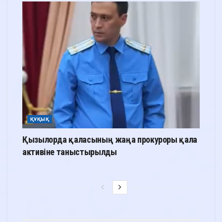
ҚҰҚЫҚ
Қызылорда қаласының жаңа прокуроры қала
активіне таныстырылды