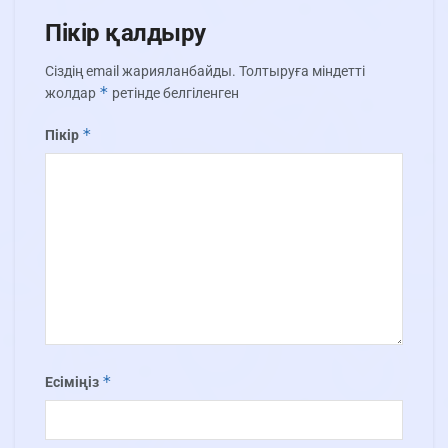
Пікір қалдыру
Сіздің email жарияланбайды.
Толтыруға міндетті
*
жолдар
ретінде белгіленген
*
Пікір
*
Есіміңіз