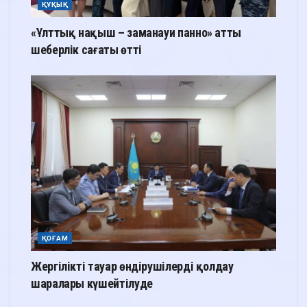
ҚҰҚЫҚ
«Ұлттық нақыш – заманауи панно» атты
шеберлік сағаты өтті
ҚОҒАМ
Жергілікті тауар өндірушілерді қолдау
шаралары күшейтілуде