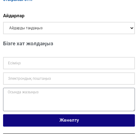
Айдарлар
Бізге хат жолдаңыз
Жөнелту