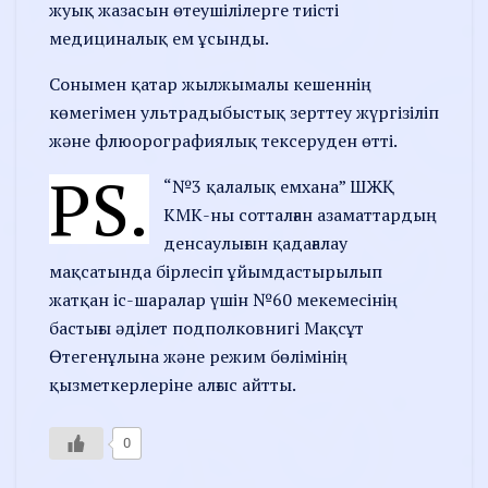
жуық жазасын өтеушілілерге тиісті
медициналық ем ұсынды.
Сонымен қатар жылжымалы кешеннің
көмегімен ультрадыбыстық зерттеу жүргізіліп
және флюорографиялық тексеруден өтті.
PS.
“№3 қалалық емхана” ШЖҚ
КМК-ны сотталған азаматтардың
денсаулығын қадағалау
мақсатында бірлесіп ұйымдастырылып
жатқан іс-шаралар үшін №60 мекемесінің
бастығы әділет подполковнигі Мақсұт
Өтегенұлына және режим бөлімінің
қызметкерлеріне алғыс айтты.
0