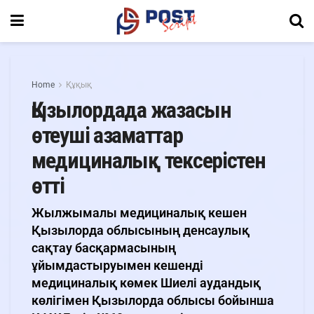
Home
Құқық
Қызылордада жазасын
өтеуші азаматтар
медициналық тексерістен
өтті
Жылжымалы медициналық кешен
Қызылорда облысының денсаулық
сақтау басқармасының
ұйымдастыруымен кешенді
медициналық көмек Шиелі аудандық
көлігімен Қызылорда облысы бойынша