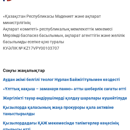
«Қазақстан Республикасы Мәдениет және ақпарат
министрлігінің
Ақпарат комитеті» республикалық мемлекеттік мекемесі
Мерзімді баспасөз басылымын, ақпарат агенттігін және желілік
басылымды есепке қою туралы
КУӘЛІК № KZ17VPY00103707
Соңғы жаңалықтар
Аудан әкімі белгілі теолог Нұрлан Байжігітұлымен кездесті
«Ұлттық нақыш – заманауи панно» атты шеберлік сағаты өтті
Жергілікті тауар өндірушілерді қолдау шаралары күшейтілуде
Қызылорда қаласының жаңа прокуроры қала активіне
таныстырылды
Қызылордадағы ҚАЖ мекемесінде тәлімгерлер кеңесінің
отырысы өтті