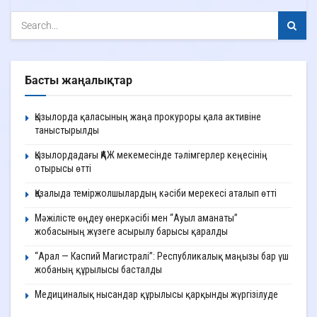
Басты жаңалықтар
Қызылорда қаласының жаңа прокуроры қала активіне
таныстырылды
Қызылордадағы ҚАЖ мекемесінде тәлімгерлер кеңесінің
отырысы өтті
Қазалыда теміржолшылардың кәсіби мерекесі аталып өтті
Мәжілісте өңдеу өнеркәсібі мен “Ауыл аманаты”
жобасының жүзеге асырылу барысы қаралды
“Арал — Каспий Магистралі”: Республикалық маңызы бар үш
жобаның құрылысы басталды
Медициналық нысандар құрылысы қарқынды жүргізілуде