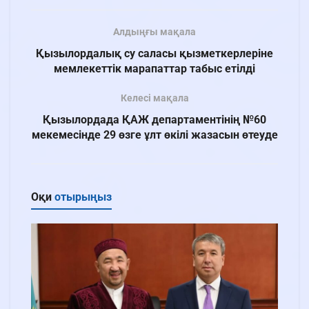
Алдыңғы мақала
Қызылордалық су саласы қызметкерлеріне
мемлекеттік марапаттар табыс етілді
Келесі мақала
Қызылордада ҚАЖ департаментінің №60
мекемесінде 29 өзге ұлт өкілі жазасын өтеуде
Оқи
отырыңыз