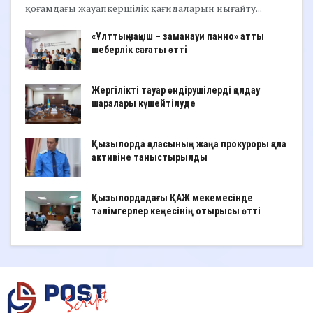
қоғамдағы жауапкершілік қағидаларын нығайту...
«Ұлттық нақыш – заманауи панно» атты
шеберлік сағаты өтті
Жергілікті тауар өндірушілерді қолдау
шаралары күшейтілуде
Қызылорда қаласының жаңа прокуроры қала
активіне таныстырылды
Қызылордадағы ҚАЖ мекемесінде
тәлімгерлер кеңесінің отырысы өтті