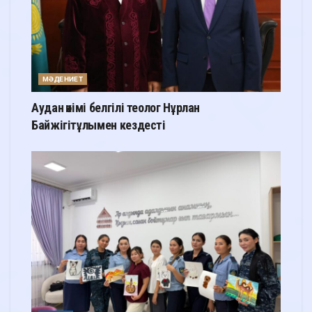
МӘДЕНИЕТ
Аудан әкімі белгілі теолог Нұрлан
Байжігітұлымен кездесті