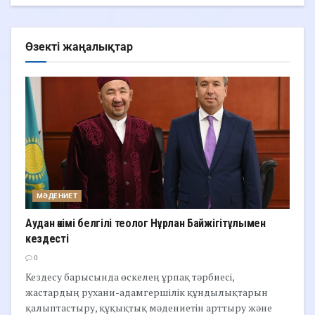
Өзекті жаңалықтар
МӘДЕНИЕТ
Аудан әкімі белгілі теолог Нұрлан Байжігітұлымен
кездесті
0
Кездесу барысында өскелең ұрпақ тәрбиесі,
жастардың рухани-адамгершілік құндылықтарын
қалыптастыру, құқықтық мәдениетін арттыру және