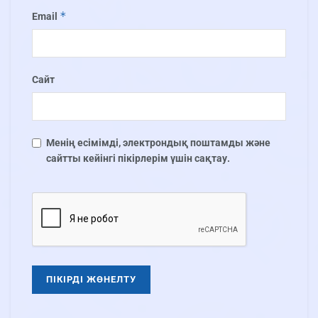
*
Email
Сайт
Менің есімімді, электрондық поштамды және
сайтты кейінгі пікірлерім үшін сақтау.