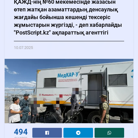
ҚАЖД-нің №60 мекемесінде жазасын
өтеп жатқан азаматтардың денсаулық
жағдайы бойынша кешенді тексеріс
жұмыстарын жүргізді, - деп хабарлайды
"PostScript.kz" ақпараттық агенттігі
10.07.2025
494