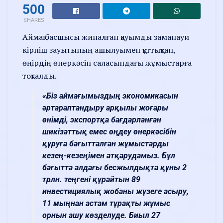
500
SHARES
Аймақ басшысы жиналған қауымды заманауи
кірпіш зауытының ашылуымен құттықтап,
өңірдің өнеркәсіп саласындағы жұмыстарға
тоқталды.
«Біз аймағымыздың экономикасын
әртараптандыру арқылы жоғары
өнімді, экспортқа бағдарланған
шикізаттық емес өңдеу өнеркәсібін
құруға бағытталған жұмыстарды
кезең-кезеңімен атқарудамыз. Бұл
бағытта алдағы бесжылдықта құны 2
трлн. теңгені құрайтын 89
инвестициялық жобаны жүзеге асыру,
11 мыңнан астам тұрақты жұмыс
орнын ашу көзделуде. Биыл 27