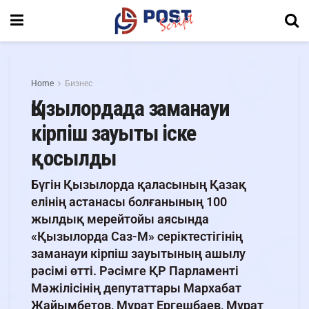
Home
Бизнес
Қызылордада заманауи
кірпіш зауыты іске
қосылды
Бүгін Қызылорда қаласының Қазақ
елінің астанасы болғанының 100
жылдық мерейтойы аясында
«Қызылорда Саз-М» серіктестігінің
заманауи кірпіш зауытының ашылу
рәсімі өтті. Рәсімге ҚР Парламенті
Мәжілісінің депутаттары Мархабат
Жайымбетов, Мұрат Ергешбаев, Мұрат