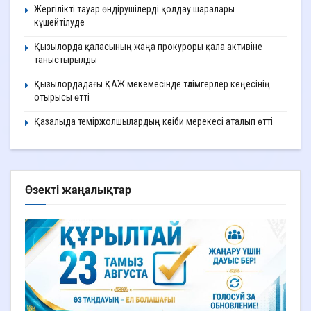
Жергілікті тауар өндірушілерді қолдау шаралары
күшейтілуде
Қызылорда қаласының жаңа прокуроры қала активіне
таныстырылды
Қызылордадағы ҚАЖ мекемесінде тәлімгерлер кеңесінің
отырысы өтті
Қазалыда теміржолшылардың кәсіби мерекесі аталып өтті
Өзекті жаңалықтар