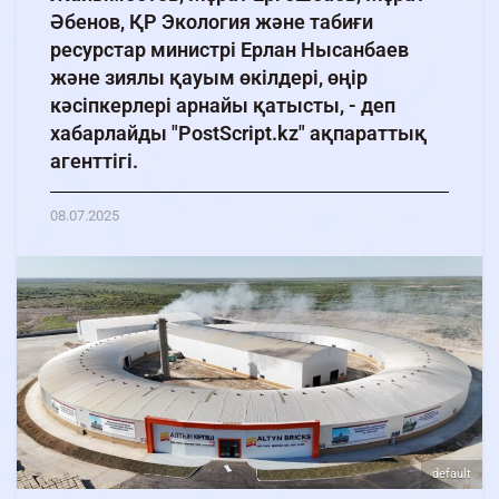
Әбенов, ҚР Экология және табиғи
ресурстар министрі Ерлан Нысанбаев
және зиялы қауым өкілдері, өңір
кәсіпкерлері арнайы қатысты, - деп
хабарлайды "PostScript.kz" ақпараттық
агенттігі.
08.07.2025
default