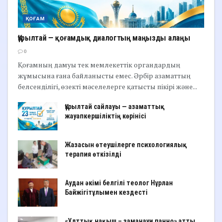
ҚОҒАМ
Құрылтай — қоғамдық диалогтың маңызды алаңы
0
Қоғамның дамуы тек мемлекеттік органдардың
жұмысына ғана байланысты емес. Әрбір азаматтың
белсенділігі, өзекті мәселелерге қатысты пікірі және...
Құрылтай сайлауы — азаматтық
жауапкершіліктің көрінісі
Жазасын өтеушілерге психологиялық
терапия өткізілді
Аудан әкімі белгілі теолог Нұрлан
Байжігітұлымен кездесті
«Ұлттық нақыш – заманауи панно» атты