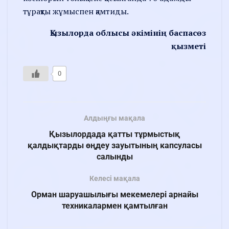
тұрақты жұмыспен қамтиды.
Қызылорда облысы әкімінің баспасөз
қызметі
0
Алдыңғы мақала
Қызылордада қатты тұрмыстық
қалдықтарды өңдеу зауытының капсуласы
салынды
Келесі мақала
Орман шаруашылығы мекемелері арнайы
техникалармен қамтылған