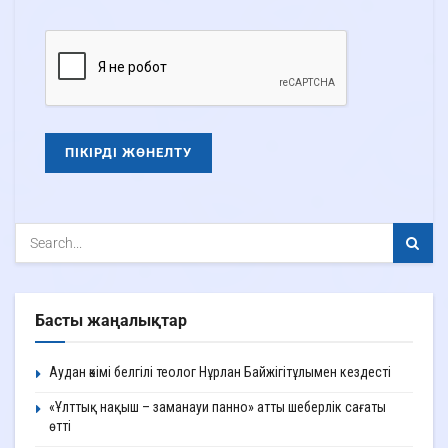
Басты жаңалықтар
Аудан әкімі белгілі теолог Нұрлан Байжігітұлымен кездесті
«Ұлттық нақыш – заманауи панно» атты шеберлік сағаты
өтті