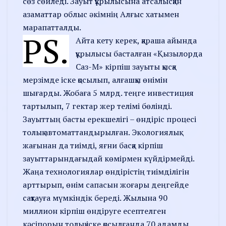
сөз сөйледі. Зауыт құрылысына атсалысқан
азаматтар облыс әкімнің Алғыс хатымен
марапатталды.
PS.
Айта кету керек, қараша айында
құрылысы басталған «Қызылорда
Саз-М» кірпіш зауыты қысқа
мерзімде іске қосылып, алғашқы өнімін
шығарды. Жобаға 5 млрд. теңге инвестиция
тартылып, 7 гектар жер телімі бөлінді.
Зауыттың басты ерекшелігі – өндіріс процесі
толық автоматтандырылған. Экологиялық
жағынан да тиімді, яғни басқа кірпіш
зауыттарындағыдай көмірмен күйдірмейді.
Жаңа технологиялар өндірістің тиімділігін
арттырып, өнім сапасын жоғары деңгейде
сақтауға мүмкіндік береді. Жылына 90
миллион кірпіш өндіруге есептелген
кәсіпорын толық іске қосылғанда 70 адамды