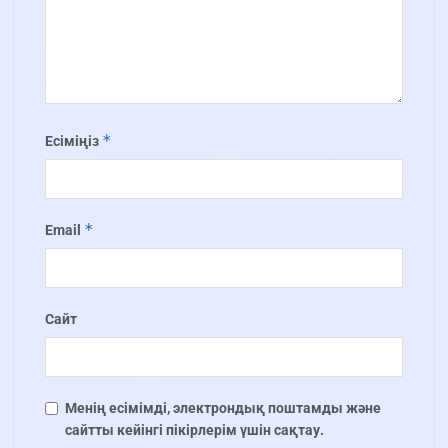
*
Есіміңіз
*
Email
Сайт
Менің есімімді, электрондық поштамды және
сайтты кейінгі пікірлерім үшін сақтау.