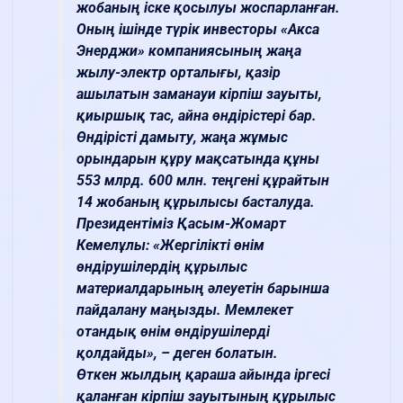
жобаның іске қосылуы жоспарланған.
Оның ішінде түрік инвесторы «Акса
Энерджи» компаниясының жаңа
жылу-электр орталығы, қазір
ашылатын заманауи кірпіш зауыты,
қиыршық тас, айна өндірістері бар.
Өндірісті дамыту, жаңа жұмыс
орындарын құру мақсатында құны
553 млрд. 600 млн. теңгені құрайтын
14 жобаның құрылысы басталуда.
Президентіміз Қасым-Жомарт
Кемелұлы: «Жергілікті өнім
өндірушілердің құрылыс
материалдарының әлеуетін барынша
пайдалану маңызды. Мемлекет
отандық өнім өндірушілерді
қолдайды», – деген болатын.
Өткен жылдың қараша айында іргесі
қаланған кірпіш зауытының құрылыс