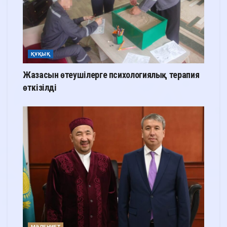
ҚҰҚЫҚ
Жазасын өтеушілерге психологиялық терапия
өткізілді
МӘДЕНИЕТ