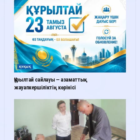
ҚҰҚЫҚ
Құрылтай сайлауы — азаматтық
жауапкершіліктің көрінісі