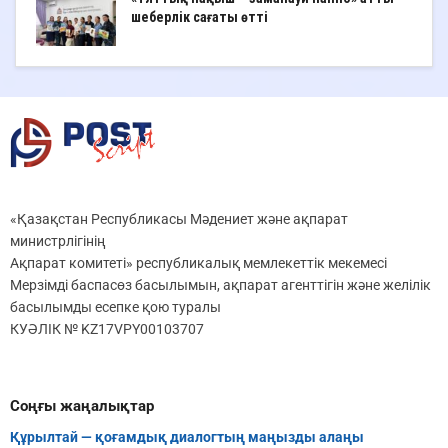
шеберлік сағаты өтті
«Қазақстан Республикасы Мәдениет және ақпарат
министрлігінің
Ақпарат комитеті» республикалық мемлекеттік мекемесі
Мерзімді баспасөз басылымын, ақпарат агенттігін және желілік
басылымды есепке қою туралы
КУӘЛІК № KZ17VPY00103707
Соңғы жаңалықтар
Құрылтай — қоғамдық диалогтың маңызды алаңы