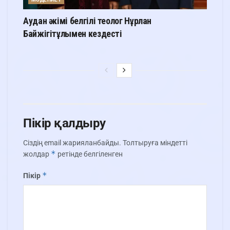
Аудан әкімі белгілі теолог Нұрлан
Байжігітұлымен кездесті
Пікір қалдыру
Сіздің email жарияланбайды.
Толтыруға міндетті
*
жолдар
ретінде белгіленген
*
Пікір