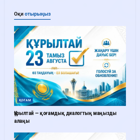
Оқи
отырыңыз
ҚОҒАМ
Құрылтай — қоғамдық диалогтың маңызды
алаңы