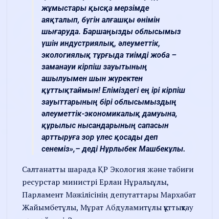
жұмыстары қысқа мерзімде
аяқталып, бүгін алғашқы өнімін
шығаруда. Баршаңызды облысымыз
үшін индустриялық, әлеуметтік,
экологиялық тұрғыда тиімді жоба –
заманауи кірпіш зауытының
ашылуымен шын жүректен
құттықтаймын! Еліміздегі ең ірі кірпіш
зауыттарының бірі облысымыздың
әлеуметтік-экономикалық дамуына,
құрылыс нысандарының сапасын
арттыруға зор үлес қосады деп
сенеміз»,– деді Нұрлыбек Машбекұлы.
Салтанатты шарада ҚР Экология және табиғи
ресурстар министрі Ерлан Нұралыұлы,
Парламент Мәжілісінің депутаттары Мархабат
Жайымбетұлы, Мұрат Абдуламитұлы құттықтау