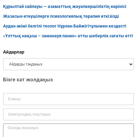
Құрылтай сайлауы — азаматтық жауапкершіліктің көрінісі
Жазасын өтеушілерге психологиялық терапия өткізілді
Аудан әкімі белгілі теолог Нұрлан Байжігітұлымен кездесті
«Ұлттық нақыш – заманауи панно» атты шеберлік сағаты өтті
Айдарлар
Бізге хат жолдаңыз