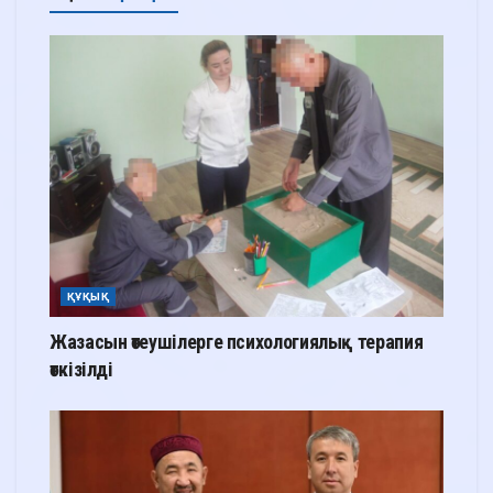
ҚҰҚЫҚ
Жазасын өтеушілерге психологиялық терапия
өткізілді