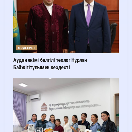
МӘДЕНИЕТ
Аудан әкімі белгілі теолог Нұрлан
Байжігітұлымен кездесті