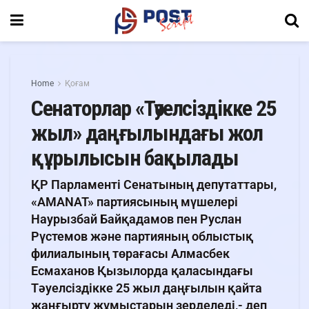
Home
Қоғам
Сенаторлар «Тәуелсіздікке 25
жыл» даңғылындағы жол
құрылысын бақылады
ҚР Парламенті Сенатының депутаттары,
«AMANAT» партиясының мүшелері
Наурызбай Байқадамов пен Руслан
Рүстемов және партияның облыстық
филиалының төрағасы Алмасбек
Есмаханов Қызылорда қаласындағы
Тәуелсіздікке 25 жыл даңғылын қайта
жаңғырту жұмыстарын зерделеді,- деп