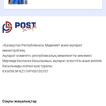
«Қазақстан Республикасы Мәдениет және ақпарат
министрлігінің
Ақпарат комитеті» республикалық мемлекеттік мекемесі
Мерзімді баспасөз басылымын, ақпарат агенттігін және желілік
басылымды есепке қою туралы
КУӘЛІК № KZ17VPY00103707
Соңғы жаңалықтар