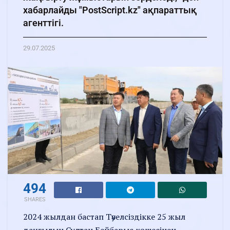
хабарлайды "PostScript.kz" ақпараттық
агенттігі.
29.07.2025
494
SHARES
2024 жылдан бастап Тәуелсіздікке 25 жыл
даңғылын Сұлтан Бейбарыс көшесінен