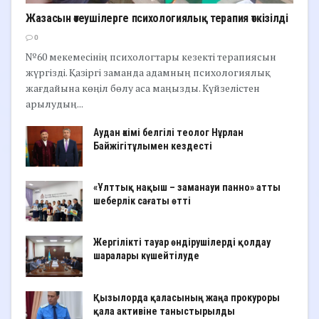
Жазасын өтеушілерге психологиялық терапия өткізілді
0
№60 мекемесінің психологтары кезекті терапиясын
жүргізді. Қазіргі заманда адамның психологиялық
жағдайына көңіл бөлу аса маңызды. Күйзелістен
арылудың...
Аудан әкімі белгілі теолог Нұрлан
Байжігітұлымен кездесті
«Ұлттық нақыш – заманауи панно» атты
шеберлік сағаты өтті
Жергілікті тауар өндірушілерді қолдау
шаралары күшейтілуде
Қызылорда қаласының жаңа прокуроры
қала активіне таныстырылды