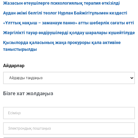
Жазасын өтеушілерге психологиялық терапия өткізілді
Аудан әкімі белгілі теолог Нұрлан Байжігітұлымен кездесті
«Ұлттық нақыш – заманауи панно» атты шеберлік сағаты өтті
Жергілікті тауар өндірушілерді қолдау шаралары күшейтілуде
Қызылорда қаласының жаңа прокуроры қала активіне
таныстырылды
Айдарлар
Бізге хат жолдаңыз