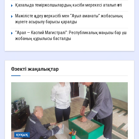
Қазалыда теміржолшылардың кәсіби мерекесі аталып өтті
Мәжілісте өңдеу өнеркәсібі мен “Ауыл аманаты” жобасының
жүзеге асырылу барысы қаралды
“Арал — Каспий Магистралі”: Республикалық маңызы бар үш
жобаның құрылысы басталды
Өзекті жаңалықтар
ҚҰҚЫҚ