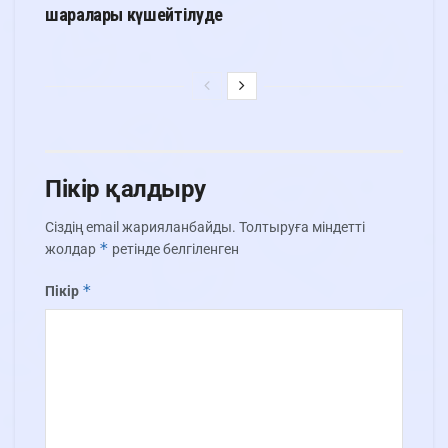
шаралары күшейтілуде
Пікір қалдыру
Сіздің email жарияланбайды.
Толтыруға міндетті
*
жолдар
ретінде белгіленген
*
Пікір