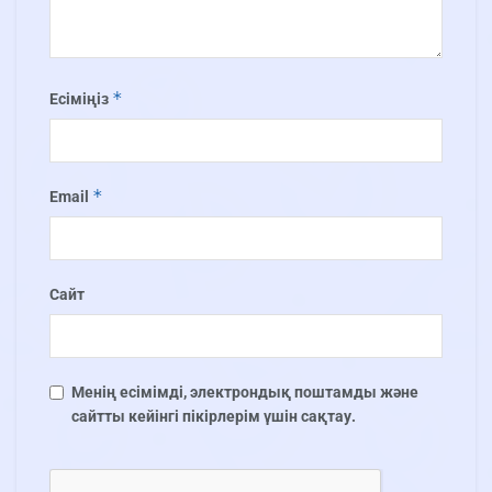
*
Есіміңіз
*
Email
Сайт
Менің есімімді, электрондық поштамды және
сайтты кейінгі пікірлерім үшін сақтау.