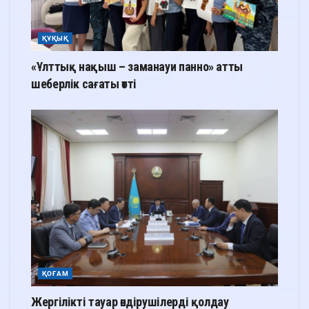
ҚҰҚЫҚ
«Ұлттық нақыш – заманауи панно» атты
шеберлік сағаты өтті
ҚОҒАМ
Жергілікті тауар өндірушілерді қолдау