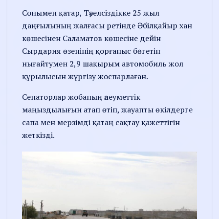
Сонымен қатар, Тәуелсіздікке 25 жыл
даңғылының жалғасы ретінде Әбілқайыр хан
көшесінен Саламатов көшесіне дейін
Сырдария өзенінің қорғаныс бөгетін
нығайтумен 2,9 шақырым автомобиль жол
құрылысын жүргізу жоспарлаған.
Сенаторлар жобаның әлеуметтік
маңыздылығын атап өтіп, жауапты өкілдерге
сапа мен мерзімді қатаң сақтау қажеттігін
жеткізді.