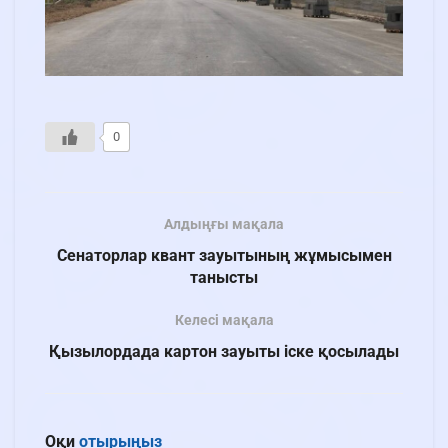
0
Алдыңғы мақала
Сенаторлар квант зауытының жұмысымен
танысты
Келесі мақала
Қызылордада картон зауыты іске қосылады
Оқи
отырыңыз