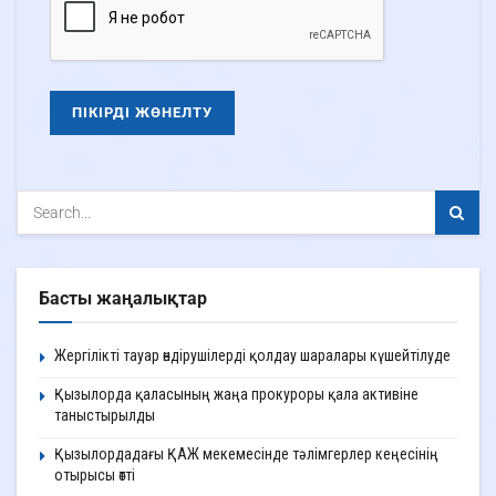
Басты жаңалықтар
Жергілікті тауар өндірушілерді қолдау шаралары күшейтілуде
Қызылорда қаласының жаңа прокуроры қала активіне
таныстырылды
Қызылордадағы ҚАЖ мекемесінде тәлімгерлер кеңесінің
отырысы өтті