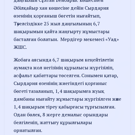
Әбілқайыр хан көшесіне дейін Сырдария
өзенінің қорғаныш бөгетін нығайтып,
Тәуелсіздікке 25 жыл даңғылының 6,7
шақырымын қайта жаңғырту жұмыстары
басталған болатын. Мердігер мекемесі «Уад»
ЖШС.
Жобаға аясында 6,7 шақырым кеңейтілетін
аумақта жол негізінің құрылысы жүргізіліп,
асфальт қабаттары төселген. Сонымен қатар,
Сырдария өзенінің жиегіндегі қорғаныс
бөгеті тазаланып, 1,4 шақырымға жуық
дамбаны нығайту жұмыстары жүргізілген және
1,4 шақырым тіреу қабырғасы тұрғызылған.
Одан бөлек, 8 жерге демалыс орындары
белгіленіп, жаттығу құрылғылары
орнатылған.