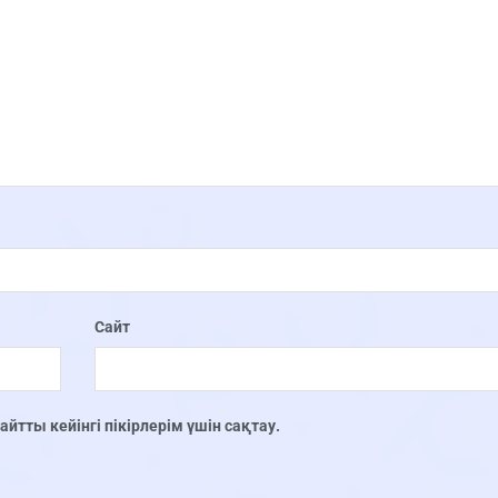
Сайт
тты кейінгі пікірлерім үшін сақтау.