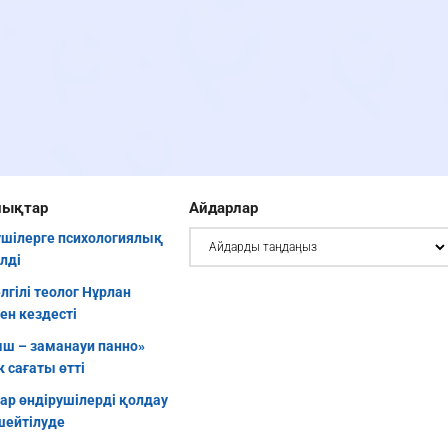
лықтар
Айдарлар
шілерге психологиялық
ілді
елгілі теолог Нұрлан
ен кездесті
ш – заманауи панно»
 сағаты өтті
уар өндірушілерді қолдау
шейтілуде