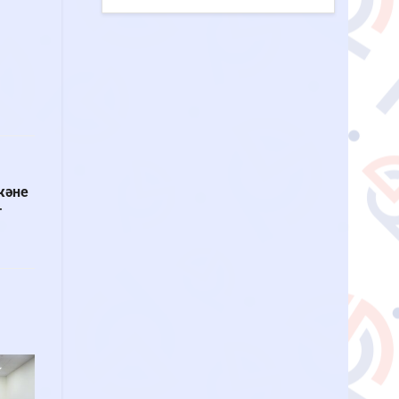
және
т