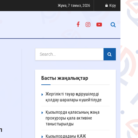
Жұма, 7 тамыз, 2026
Кіру
Басты жаңалықтар
Жергілікті тауар өндірушілерді
қолдау шаралары күшейтілуде
Қызылорда қаласының жаңа
прокуроры қала активіне
таныстырылды
п
Қызылордадағы ҚАЖ