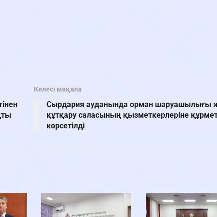
Келесі мақала
тінен
Сырдария ауданында орман шаруашылығы 
қты
құтқару саласының қызметкерлеріне құрме
көрсетілді