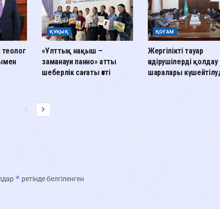
ҚҰҚЫҚ
ҚОҒАМ
і теолог
«Ұлттық нақыш –
Жергілікті тауар
лымен
заманауи панно» атты
өндірушілерді қолдау
шеберлік сағаты өтті
шаралары күшейтілу
*
олдар
ретінде белгіленген