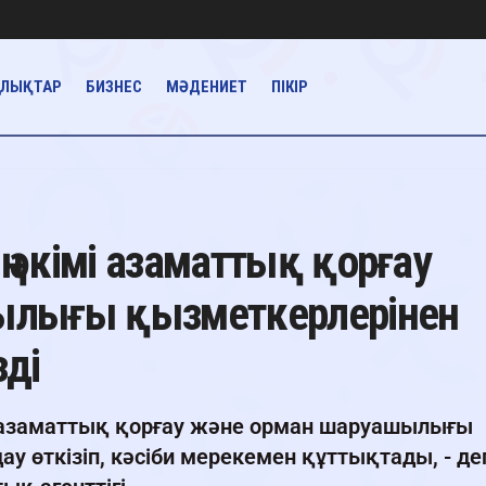
АЛЫҚТАР
БИЗНЕС
МӘДЕНИЕТ
ПІКІР
әкімі азаматтық қорғау
ылығы қызметкерлерінен
зді
ев азаматтық қорғау және орман шаруашылығы
у өткізіп, кәсіби мерекемен құттықтады, - де