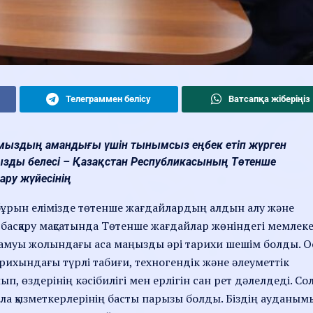
Телеграммен бөлісу
Ватсапқа жіберіңіз
лқымыздың амандығы үшін тынымсыз еңбек етіп жүрген
ызды белесі – Қазақстан Республикасының Төтенше
ару жүйесінің
бұрын елімізде төтенше жағдайлардың алдын алу және
е басқару мақсатында Төтенше жағдайлар жөніндегі мемлеке
ң дамуы жолындағы аса маңызды әрі тарихи шешім болды. 
тарихындағы түрлі табиғи, техногендік және әлеуметтік
, өздерінің кәсібилігі мен ерлігін сан рет дәлелдеді. Со
 сала қызметкерлерінің басты парызы болды. Біздің ауданы