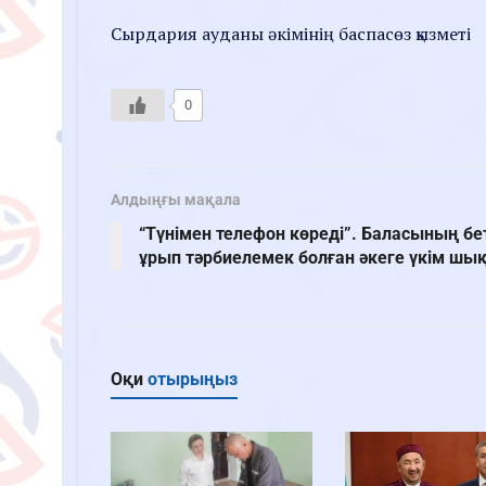
Сырдария ауданы әкімінің баспасөз қызметі
0
Алдыңғы мақала
“Түнімен телефон көреді”. Баласының бе
ұрып тәрбиелемек болған әкеге үкім шы
Оқи
отырыңыз