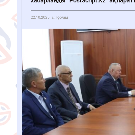
хабарлайды “PostScript.kz” ақпаратт
in
22.10.2025
Қоғам