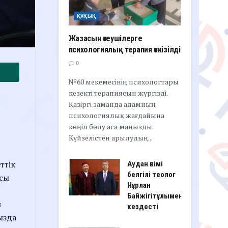
ҚҰҚЫҚ
Жазасын өтеушілерге
психологиялық терапия өткізілді
0
№60 мекемесінің психологтары
кезекті терапиясын жүргізді.
Қазіргі заманда адамның
психологиялық жағдайына
көңіл бөлу аса маңызды.
Күйзелістен арылудың...
ттік
Аудан әкімі
белгілі теолог
Осы
Нұрлан
Байжігітұлымен
л
кездесті
мызда