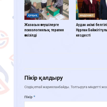
ҚҰҚЫҚ
МӘДЕНИЕТ
Жазасын өтеушілерге
Аудан әкімі белгіл
психологиялық терапия
Нұрлан Байжігітұ
өткізілді
кездесті
Пікір қалдыру
Сіздің email жарияланбайды.
Толтыруға міндетті ж
*
Пікір