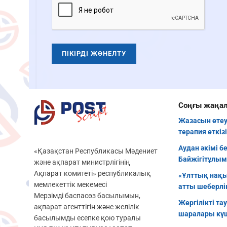
Соңғы жаңа
Жазасын өтеу
терапия өткіз
Аудан әкімі б
«Қазақстан Республикасы Мәдениет
Байжігітұлым
және ақпарат министрлігінің
Ақпарат комитеті» республикалық
«Ұлттық нақы
мемлекеттік мекемесі
атты шеберлік
Мерзімді баспасөз басылымын,
Жергілікті та
ақпарат агенттігін және желілік
шаралары кү
басылымды есепке қою туралы