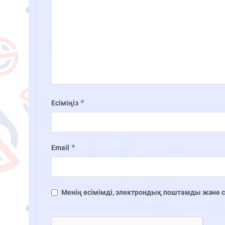
*
Есіміңіз
*
Email
Менің есімімді, электрондық поштамды және сай