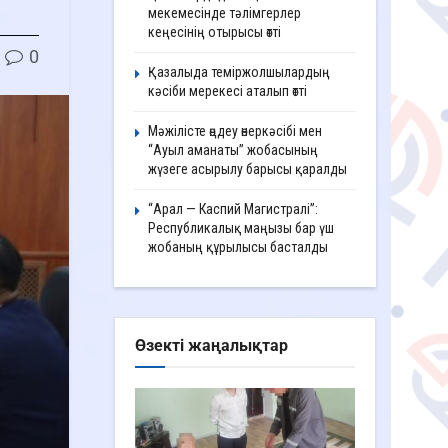
мекемесінде тәлімгерлер
кеңесінің отырысы өтті
0
Қазалыда теміржолшылардың
кәсіби мерекесі аталып өтті
Мәжілісте өңдеу өнеркәсібі мен
“Ауыл аманаты” жобасының
жүзеге асырылу барысы қаралды
“Арал — Каспий Магистралі”:
Республикалық маңызы бар үш
жобаның құрылысы басталды
Өзекті жаңалықтар