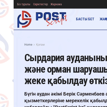
Біз туралы
Серіктестер
Жарнама
БАСТЫ БЕТ
ЖАҢ
Home
Қоғам
Сырдария ауданының 
және орман шаруаш
жеке қабылдау өткі
Бүгін аудан әкімі Берік Сәрменба
қызметкерлеріне мерекелік қабылда