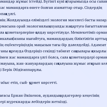
амандар жұмыс істейді. Бүгінгі күні қатарымызда осы сала
, жас мамандарға өнеге болған азаматтар отыр. Сіздердің
аққа үлгі.
ің Жолдауында еліміздегі экология мәселесі басты наза
сырмасына орай экологиялық ахуалды жақсартуға бағытталға
а қызметкерлеріне қолдау көрсетілуде. Мемлекетіміз орма
алық базаны нығайтуға, мамандардың біліктілігін артты
рдің еңбектеріңіздің маңызын тағы бір дәлелдейді. Адамзат
аны қорғауда Өздеріңіз секілді табиғат сақшылары қажырлы
імен жас мамандарға үлгі болса, сала қызметкердері орман
лмауына, жан-жануарлардың сақталуына жұмыс атқарып кел
і Берік Әбдіғаппарұлы.
абыс етіп, сый- құрмет көрсетті.
ағасы Ержан Әжікенов, аудандық ардагерлер кеңесінің
ері жүрекжарды лебіздерін жеткізді.