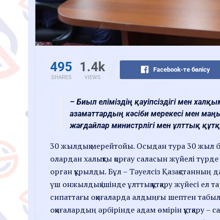
495
1.4k
Facebook-те бөлісу
SHARES
VIEWS
– Биыл еліміздің қауіпсіздігі мен ха
азаматтардың кәсіби мерекесі мен маң
жағдайлар министрлігі мен ұлттық құтқ
30 жылдық мерейтойы. Осыдан тура 30 жыл 
олардан халықты қорғау саласын жүйелі түрд
орган құрылды. Бұл – Тәуелсіз Қазақстанны
үш онжылдық ішінде ұлттық құтқару жүйесі ел 
сипаттағы оқиғаларда алдыңғы шептен табылып
оқиғалардың әрбірінде адам өмірін құтқару –