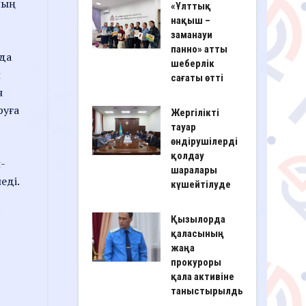
ның
«Ұлттық
нақыш –
заманауи
панно» атты
рда
шеберлік
н
сағаты өтті
н
руға
Жергілікті
тауар
өндірушілерді
қолдау
-
шаралары
еді.
күшейтілуде
Қызылорда
қаласының
жаңа
прокуроры
қала активіне
таныстырылды