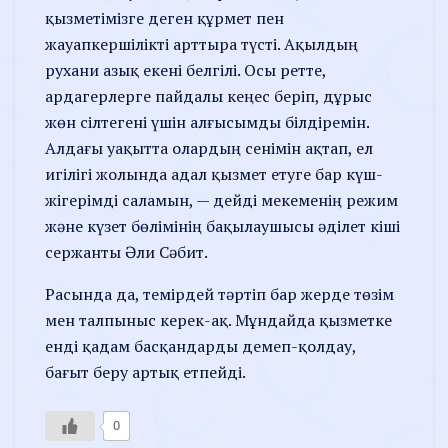
қызметімізге деген құрмет пен
жауапкершілікті арттыра түсті. Ақылдың
рухани азық екені белгілі. Осы ретте,
ардагерлерге пайдалы кеңес беріп, дұрыс
жөн сілтегені үшін алғысымды білдіремін.
Алдағы уақытта олардың сенімін ақтап, ел
игілігі жолында адал қызмет етуге бар күш-
жігерімді саламын, — дейді мекеменің режим
және күзет бөлімінің бақылаушысы әділет кіші
сержанты Әли Сәбит.
Расында да, темірдей тәртіп бар жерде төзім
мен талпыныс керек-ақ. Мұндайда қызметке
енді қадам басқандарды демеп-қолдау,
бағыт беру артық етпейді.
0