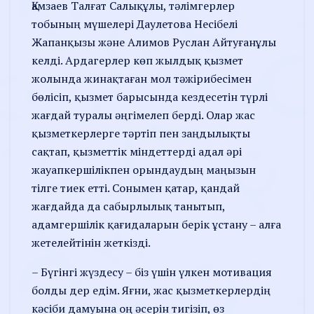
Қамзаев Талғат Салықұлы, тәлімгерлер
тобының мүшелері Даулетова Несібелі
Жапанқызы және Алимов Руслан Айтуғанұлы
келді. Ардагерлер көп жылдық қызмет
жолында жинақтаған мол тәжірибесімен
бөлісіп, қызмет барысында кездесетін түрлі
жағдай туралы әңгімелеп берді. Олар жас
қызметкерлерге тәртіп пен заңдылықты
сақтап, қызметтік міндеттерді адал әрі
жауапкершілікпен орындаудың маңызын
тілге тиек етті. Сонымен қатар, қандай
жағдайда да сабырлылық танытып,
адамгершілік қағидаларын берік ұстану – алға
жетелейтінін жеткізді.
– Бүгінгі жүздесу – біз үшін үлкен мотивация
болды дер едім. Яғни, жас қызметкерлердің
кәсіби дамуына оң әсерін тигізіп, өз