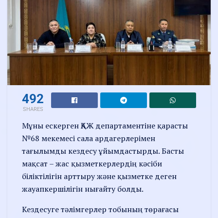
492
SHARES
Мұны ескерген ҚАЖ департаментіне қарасты
№68 мекемесі сала ардагерлерімен
тағылымды кездесу ұйымдастырды. Басты
мақсат – жас қызметкерлердің кәсіби
біліктілігін арттыру және қызметке деген
жауапкершілігін нығайту болды.
Кездесуге тәлімгерлер тобының төрағасы