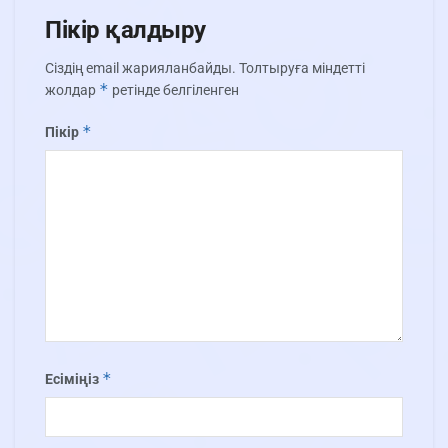
Пікір қалдыру
Сіздің email жарияланбайды.
Толтыруға міндетті
*
жолдар
ретінде белгіленген
*
Пікір
*
Есіміңіз