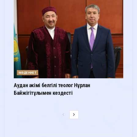
МӘДЕНИЕТ
Аудан әкімі белгілі теолог Нұрлан
Байжігітұлымен кездесті