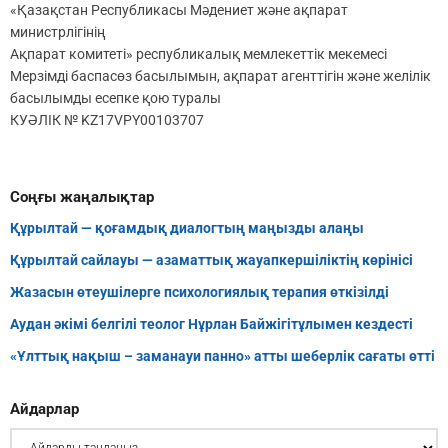
«Қазақстан Республикасы Мәдениет және ақпарат
министрлігінің
Ақпарат комитеті» республикалық мемлекеттік мекемесі
Мерзімді баспасөз басылымын, ақпарат агенттігін және желілік
басылымды есепке қою туралы
КУӘЛІК № KZ17VPY00103707
Соңғы жаңалықтар
Құрылтай — қоғамдық диалогтың маңызды алаңы
Құрылтай сайлауы — азаматтық жауапкершіліктің көрінісі
Жазасын өтеушілерге психологиялық терапия өткізілді
Аудан әкімі белгілі теолог Нұрлан Байжігітұлымен кездесті
«Ұлттық нақыш – заманауи панно» атты шеберлік сағаты өтті
Айдарлар