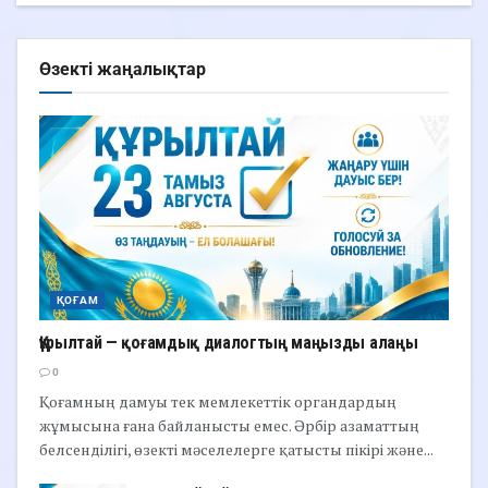
Өзекті жаңалықтар
ҚОҒАМ
Құрылтай — қоғамдық диалогтың маңызды алаңы
0
Қоғамның дамуы тек мемлекеттік органдардың
жұмысына ғана байланысты емес. Әрбір азаматтың
белсенділігі, өзекті мәселелерге қатысты пікірі және...