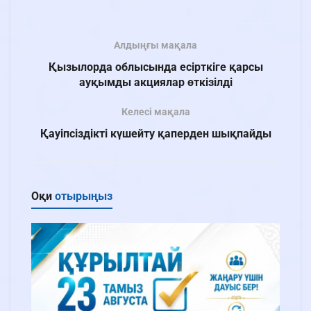
Алдыңғы мақала
Қызылорда облысында есірткіге қарсы
ауқымды акциялар өткізілді
Келесі мақала
Қауіпсіздікті күшейту қаперден шықпайды
Оқи
отырыңыз