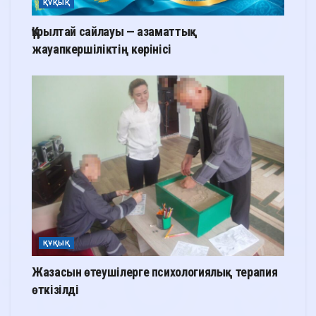
ҚҰҚЫҚ
Құрылтай сайлауы — азаматтық
жауапкершіліктің көрінісі
ҚҰҚЫҚ
Жазасын өтеушілерге психологиялық терапия
өткізілді