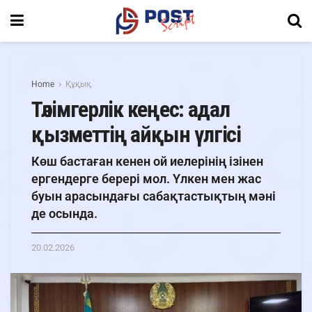
Home
Құқық
Тәлімгерлік кеңес: адал
қызметтің айқын үлгісі
Көш бастаған кенен ой иелерінің ізінен
ергендерге берері мол. Үлкен мен жас
буын арасындағы сабақтастықтың мәні
де осында.
20.02.2026