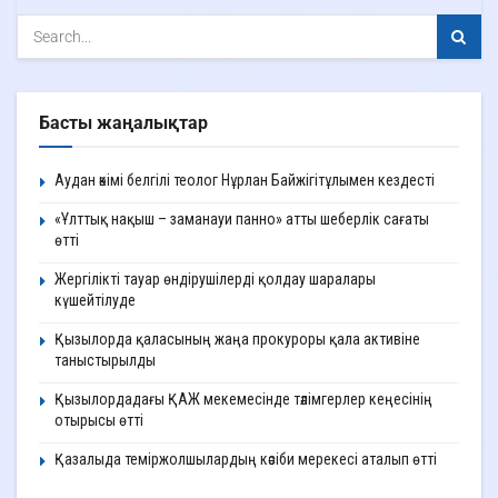
Басты жаңалықтар
Аудан әкімі белгілі теолог Нұрлан Байжігітұлымен кездесті
«Ұлттық нақыш – заманауи панно» атты шеберлік сағаты
өтті
Жергілікті тауар өндірушілерді қолдау шаралары
күшейтілуде
Қызылорда қаласының жаңа прокуроры қала активіне
таныстырылды
Қызылордадағы ҚАЖ мекемесінде тәлімгерлер кеңесінің
отырысы өтті
Қазалыда теміржолшылардың кәсіби мерекесі аталып өтті