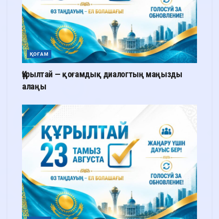
ҚОҒАМ
Құрылтай — қоғамдық диалогтың маңызды
алаңы