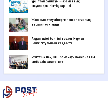
Құрылтай сайлауы — азаматтық
жауапкершіліктің көрінісі
Жазасын өтеушілерге психологиялық
терапия өткізілді
Аудан әкімі белгілі теолог Нұрлан
Байжігітұлымен кездесті
«Ұлттық нақыш – заманауи панно» атты
шеберлік сағаты өтті