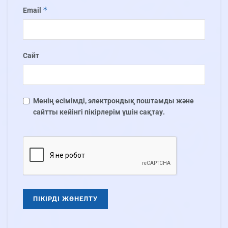
*
Email
Сайт
Менің есімімді, электрондық поштамды және
сайтты кейінгі пікірлерім үшін сақтау.