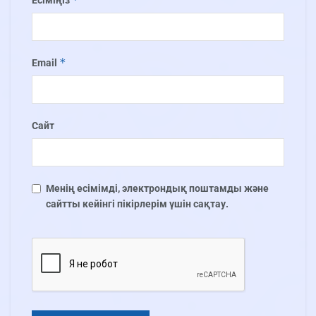
*
Email
Сайт
Менің есімімді, электрондық поштамды және
сайтты кейінгі пікірлерім үшін сақтау.