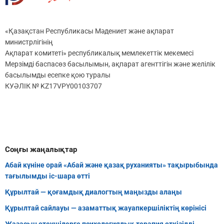
«Қазақстан Республикасы Мәдениет және ақпарат
министрлігінің
Ақпарат комитеті» республикалық мемлекеттік мекемесі
Мерзімді баспасөз басылымын, ақпарат агенттігін және желілік
басылымды есепке қою туралы
КУӘЛІК № KZ17VPY00103707
Соңғы жаңалықтар
Абай күніне орай «Абай және қазақ руханияты» тақырыбында
тағылымды іс-шара өтті
Құрылтай — қоғамдық диалогтың маңызды алаңы
Құрылтай сайлауы — азаматтық жауапкершіліктің көрінісі