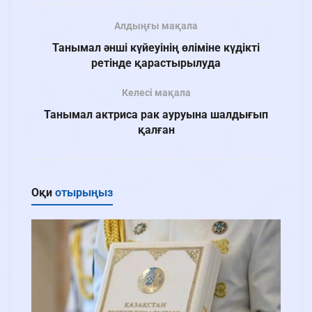
Алдыңғы мақала
Танымал әнші күйеуінің өліміне күдікті
ретінде қарастырылуда
Келесі мақала
Танымал актриса рак ауруына шалдығып
қалған
Оқи
отырыңыз