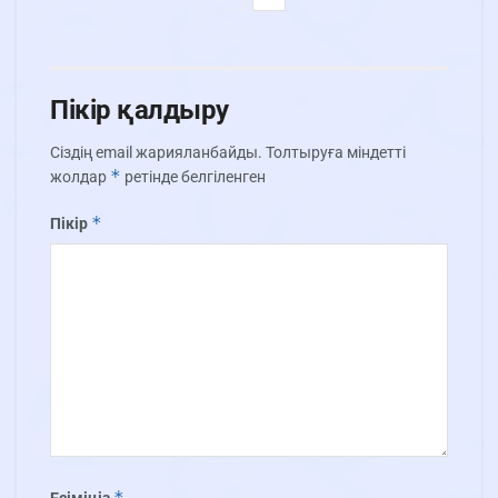
Пікір қалдыру
Сіздің email жарияланбайды.
Толтыруға міндетті
*
жолдар
ретінде белгіленген
*
Пікір
*
Есіміңіз