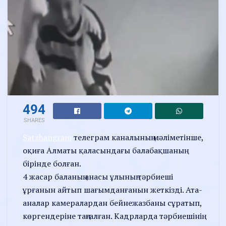
494
SHARES
Satzhangram
телеграм каналының мәліметінше,
оқиға Алматы қаласындағы балабақшаның
бірінде болған.
4 жасар баланың анасы ұлының тәрбиеші
ұрғанын айтып шағымданғанын жеткізді. Ата-
аналар камералардан бейнежазбаны сұратып,
көргендеріне таңғалған. Кадрларда тәрбиешінің