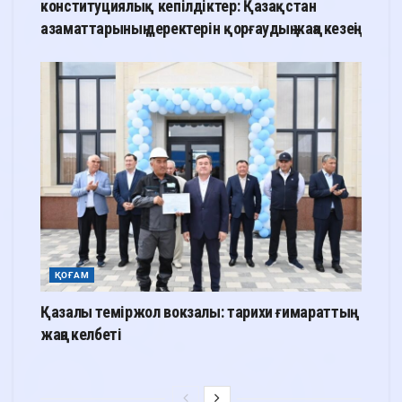
конституциялық кепілдіктер: Қазақстан
азаматтарының деректерін қорғаудың жаңа кезеңі
ҚОҒАМ
Қазалы теміржол вокзалы: тарихи ғимараттың
жаңа келбеті