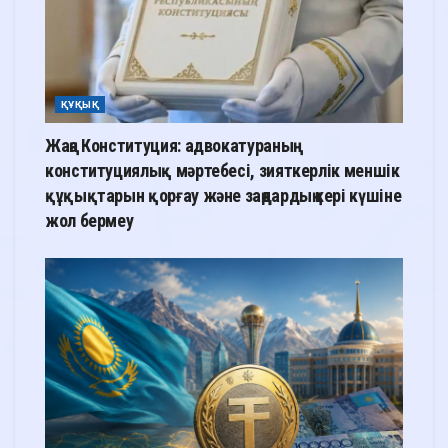
ҚҰҚЫҚ
Жаңа Конституция: адвокатураның
конституциялық мәртебесі, зияткерлік меншік
құқықтарын қорғау және заңдардың кері күшіне
жол бермеу