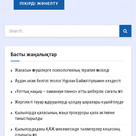
Басты жаңалықтар
Жазасын өтеушілерге психологиялық терапия өткізілді
Аудан әкімі белгілі теолог Нұрлан Байжігітұлымен кездесті
«Ұлттық нақыш – заманауи панно» атты шеберлік сағаты өтті
Жергілікті тауар өндірушілерді қолдау шаралары күшейтілуде
Қызылорда қаласының жаңа прокуроры қала активіне
таныстырылды
Қызылордадағы ҚАЖ мекемесінде тәлімгерлер кеңесінің
отырысы өтті