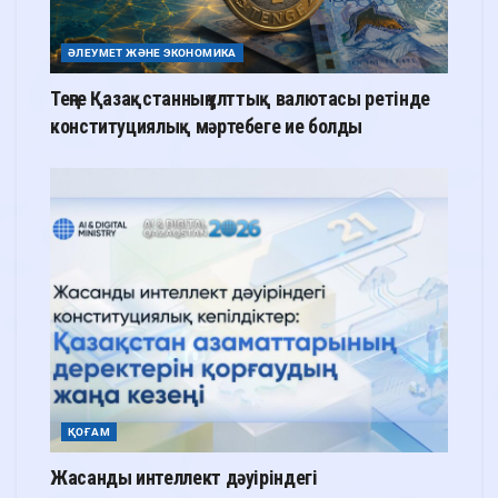
ӘЛЕУМЕТ ЖӘНЕ ЭКОНОМИКА
Теңге Қазақстанның ұлттық валютасы ретінде
конституциялық мәртебеге ие болды
ҚОҒАМ
Жасанды интеллект дәуіріндегі