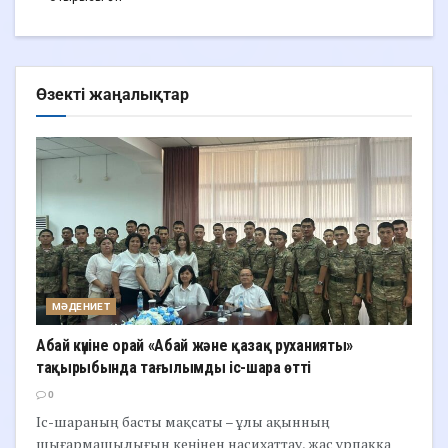
Өзекті жаңалықтар
МӘДЕНИЕТ
Абай күніне орай «Абай және қазақ руханияты»
тақырыбында тағылымды іс-шара өтті
0
Іс-шараның басты мақсаты – ұлы ақынның
шығармашылығын кеңінен насихаттау, жас ұрпаққа