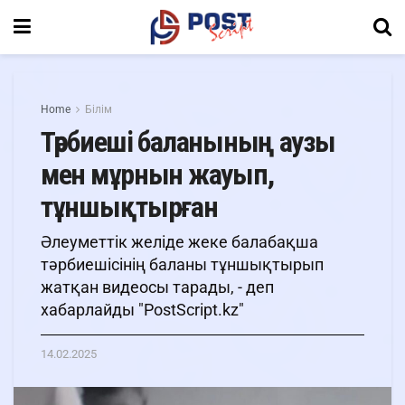
Home
Білім
Тәрбиеші баланының аузы
мен мұрнын жауып,
тұншықтырған
Әлеуметтік желіде жеке балабақша
тәрбиешісінің баланы тұншықтырып
жатқан видеосы тарады, - деп
хабарлайды "PostScript.kz"
14.02.2025