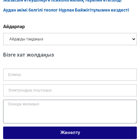
Жазасын өтеушілерге психологиялық терапия өткізілді
Аудан әкімі белгілі теолог Нұрлан Байжігітұлымен кездесті
Айдарлар
Бізге хат жолдаңыз
Жөнелту