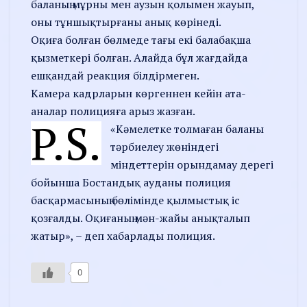
баланың мұрны мен аузын қолымен жауып,
оны тұншықтырғаны анық көрінеді.
Оқиға болған бөлмеде тағы екі балабақша
қызметкері болған. Алайда бұл жағдайда
ешқандай реакция білдірмеген.
Камера кадрларын көргеннен кейін ата-
аналар полицияға арыз жазған.
P.S.
«Кәмелетке толмаған баланы
тәрбиелеу жөніндегі
міндеттерін орындамау дерегі
бойынша Бостандық ауданы полиция
басқармасының бөлімінде қылмыстық іс
қозғалды. Оқиғаның мән-жайы анықталып
жатыр», – деп хабарлады полиция.
0