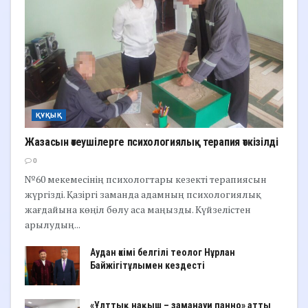
ҚҰҚЫҚ
Жазасын өтеушілерге психологиялық терапия өткізілді
0
№60 мекемесінің психологтары кезекті терапиясын
жүргізді. Қазіргі заманда адамның психологиялық
жағдайына көңіл бөлу аса маңызды. Күйзелістен
арылудың...
Аудан әкімі белгілі теолог Нұрлан
Байжігітұлымен кездесті
«Ұлттық нақыш – заманауи панно» атты