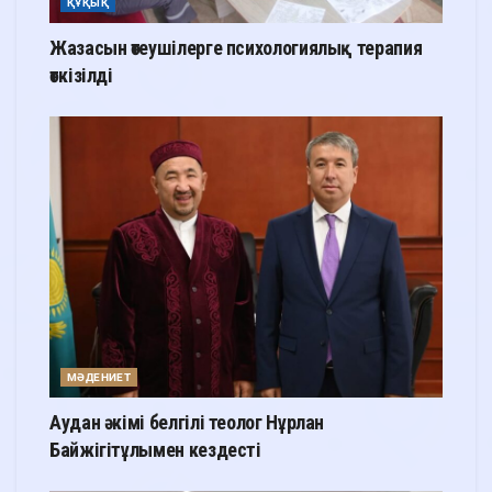
ҚҰҚЫҚ
Жазасын өтеушілерге психологиялық терапия
өткізілді
МӘДЕНИЕТ
Аудан әкімі белгілі теолог Нұрлан
Байжігітұлымен кездесті