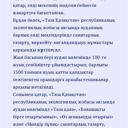
қатар, елді мекеннің мәдени бейнесін
жаңартуға бағытталған.
Бұдан бөлек, «Таза Қазақстан» республикалық
экологиялық жобасы аясында ауданның
барлық елді мекендерінде санитарлық
тазарту, көркейту-көгалдандыру жұмыстары
қарқынды жүргізілуде.
Жыл басынан бері аудан көлемінде 100-ге
жуық сенбіліктер ұйымдастырып, барлығы
1300 тоннаға жуық қатты қалдықтар
белгіленген орындарға арнайы техникалар
арқылы жеткізілді.
Сонымен қатар, «Таза Қазақстан»
республикалық экологиялық жобасы аясында
аудан көлемінде «Таза қала», «Болашақты
бірге отырғызамыз», «Өз ағашыңды отырғыз»
және «Мөлдір бұлақ» санитарлық тазарту,