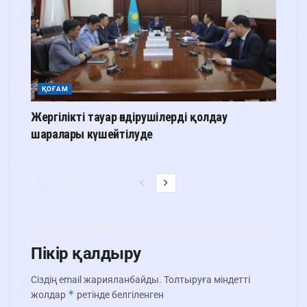
ҚОҒАМ
Жергілікті тауар өндірушілерді қолдау
шаралары күшейтілуде
Пікір қалдыру
Сіздің email жарияланбайды.
Толтыруға міндетті
*
жолдар
ретінде белгіленген