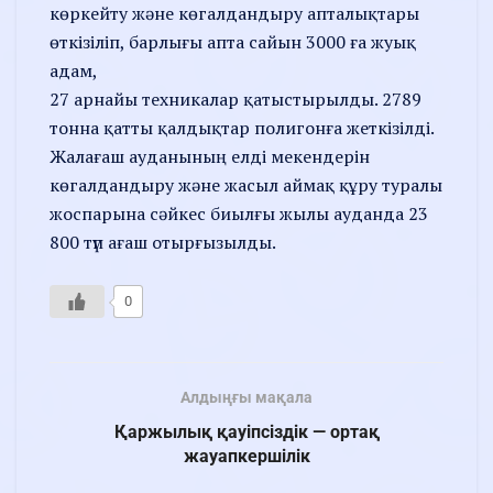
көркейту және көгалдандыру апталықтары
өткізіліп, барлығы апта сайын 3000 ға жуық
адам,
27 арнайы техникалар қатыстырылды. 2789
тонна қатты қалдықтар полигонға жеткізілді.
Жалағаш ауданының елді мекендерін
көгалдандыру және жасыл аймақ құру туралы
жоспарына сәйкес биылғы жылы ауданда 23
800 түп ағаш отырғызылды.
0
Алдыңғы мақала
Қаржылық қауіпсіздік — ортақ
жауапкершілік