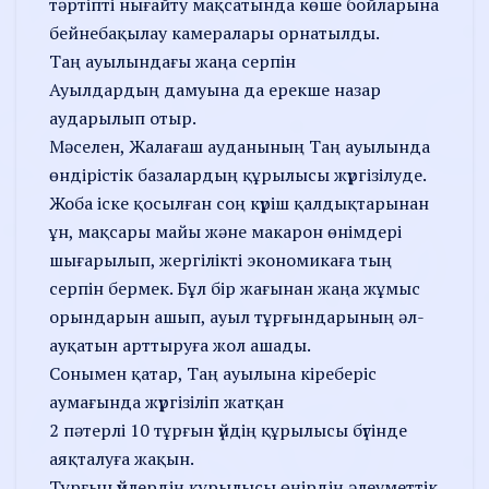
тәртіпті нығайту мақсатында көше бойларына
бейнебақылау камералары орнатылды.
Таң ауылындағы жаңа серпін
Ауылдардың дамуына да ерекше назар
аударылып отыр.
Мәселен, Жалағаш ауданының Таң ауылында
өндірістік базалардың құрылысы жүргізілуде.
Жоба іске қосылған соң күріш қалдықтарынан
ұн, мақсары майы және макарон өнімдері
шығарылып, жергілікті экономикаға тың
серпін бермек. Бұл бір жағынан жаңа жұмыс
орындарын ашып, ауыл тұрғындарының әл-
ауқатын арттыруға жол ашады.
Сонымен қатар, Таң ауылына кіреберіс
аумағында жүргізіліп жатқан
2 пәтерлі 10 тұрғын үйдің құрылысы бүгінде
аяқталуға жақын.
Тұрғын үйлердің құрылысы өңірдің әлеуметтік