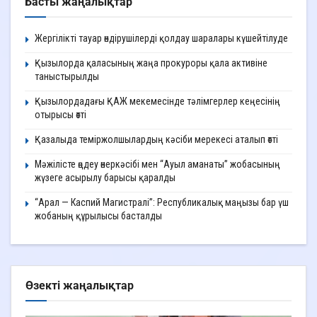
Басты жаңалықтар
Жергілікті тауар өндірушілерді қолдау шаралары күшейтілуде
Қызылорда қаласының жаңа прокуроры қала активіне
таныстырылды
Қызылордадағы ҚАЖ мекемесінде тәлімгерлер кеңесінің
отырысы өтті
Қазалыда теміржолшылардың кәсіби мерекесі аталып өтті
Мәжілісте өңдеу өнеркәсібі мен “Ауыл аманаты” жобасының
жүзеге асырылу барысы қаралды
“Арал — Каспий Магистралі”: Республикалық маңызы бар үш
жобаның құрылысы басталды
Өзекті жаңалықтар