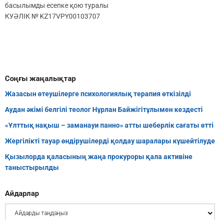
басылымды есепке қою туралы
КУӘЛІК № KZ17VPY00103707
Соңғы жаңалықтар
Жазасын өтеушілерге психологиялық терапия өткізілді
Аудан әкімі белгілі теолог Нұрлан Байжігітұлымен кездесті
«Ұлттық нақыш – заманауи панно» атты шеберлік сағаты өтті
Жергілікті тауар өндірушілерді қолдау шаралары күшейтілуде
Қызылорда қаласының жаңа прокуроры қала активіне
таныстырылды
Айдарлар