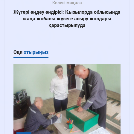
Келесі мақала
Жүгері өңдеу өндірісі: Қызылорда облысында
жаңа жобаны жүзеге асыру жолдары
қарастырылуда
Оқи
отырыңыз