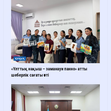
ҚҰҚЫҚ
«Ұлттық нақыш – заманауи панно» атты
шеберлік сағаты өтті