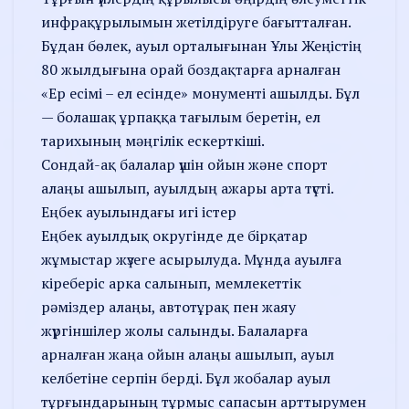
инфрақұрылымын жетілдіруге бағытталған.
Бұдан бөлек, ауыл орталығынан Ұлы Жеңістің
80 жылдығына орай боздақтарға арналған
«Ер есімі – ел есінде» монументі ашылды. Бұл
— болашақ ұрпаққа тағылым беретін, ел
тарихының мәңгілік ескерткіші.
Сондай-ақ балалар үшін ойын және спорт
алаңы ашылып, ауылдың ажары арта түсті.
Еңбек ауылындағы игі істер
Еңбек ауылдық округінде де бірқатар
жұмыстар жүзеге асырылуда. Мұнда ауылға
кіреберіс арка салынып, мемлекеттік
рәміздер алаңы, автотұрақ пен жаяу
жүргіншілер жолы салынды. Балаларға
арналған жаңа ойын алаңы ашылып, ауыл
келбетіне серпін берді. Бұл жобалар ауыл
тұрғындарының тұрмыс сапасын арттырумен