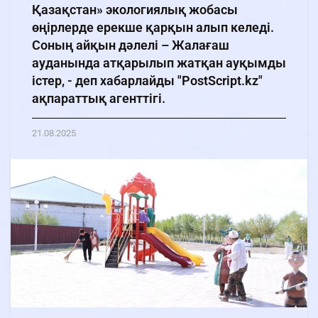
Қазақстан» экологиялық жобасы
өңірлерде ерекше қарқын алып келеді.
Соның айқын дәлелі – Жалағаш
ауданында атқарылып жатқан ауқымды
істер, - деп хабарлайды "PostScript.kz"
ақпараттық агенттігі.
21.08.2025