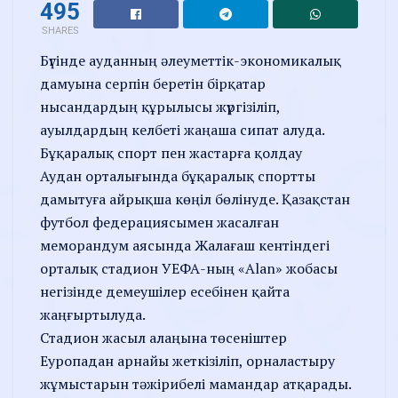
495
SHARES
Бүгінде ауданның әлеуметтік-экономикалық
дамуына серпін беретін бірқатар
нысандардың құрылысы жүргізіліп,
ауылдардың келбеті жаңаша сипат алуда.
Бұқаралық спорт пен жастарға қолдау
Аудан орталығында бұқаралық спортты
дамытуға айрықша көңіл бөлінуде. Қазақстан
футбол федерациясымен жасалған
меморандум аясында Жалағаш кентіндегі
орталық стадион УЕФА-ның «Alan» жобасы
негізінде демеушілер есебінен қайта
жаңғыртылуда.
Стадион жасыл алаңына төсеніштер
Еуропадан арнайы жеткізіліп, орналастыру
жұмыстарын тәжірибелі мамандар атқарады.