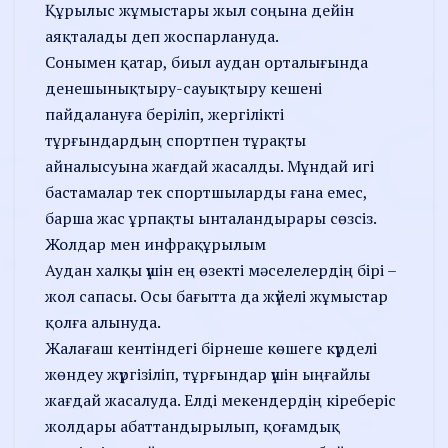
Құрылыс жұмыстары жыл соңына дейін
аяқталады деп жоспарлануда.
Сонымен қатар, биыл аудан орталығында
денешынықтыру-сауықтыру кешені
пайдалануға беріліп, жергілікті
тұрғындардың спортпен тұрақты
айналысуына жағдай жасалды. Мұндай игі
бастамалар тек спортшыларды ғана емес,
барша жас ұрпақты ынталандырары сөзсіз.
Жолдар мен инфрақұрылым
Аудан халқы үшін ең өзекті мәселелердің бірі –
жол сапасы. Осы бағытта да жүйелі жұмыстар
қолға алынуда.
Жалағаш кентіндегі бірнеше көшеге күрделі
жөндеу жүргізіліп, тұрғындар үшін ыңғайлы
жағдай жасалуда. Елді мекендердің кіреберіс
жолдары абаттандырылып, қоғамдық