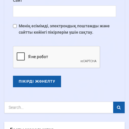
Сайт
Менің есімімді, электрондық поштамды және
сайтты кейінгі пікірлерім үшін сақтау.