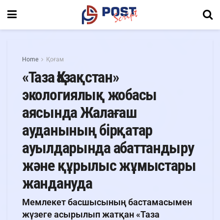
Home
Қоғам
«Таза Қазақстан»
экологиялық жобасы
аясында Жалағаш
ауданының бірқатар
ауылдарында абаттандыру
және құрылыс жұмыстары
жандануда
Мемлекет басшысының бастамасымен
жүзеге асырылып жатқан «Таза