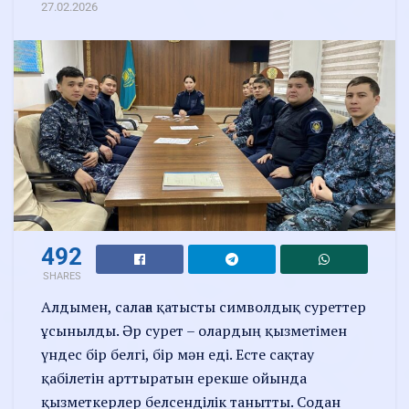
27.02.2026
492
SHARES
Алдымен, салаға қатысты символдық суреттер
ұсынылды. Әр сурет – олардың қызметімен
үндес бір белгі, бір мән еді. Есте сақтау
қабілетін арттыратын ерекше ойында
қызметкерлер белсенділік танытты. Содан