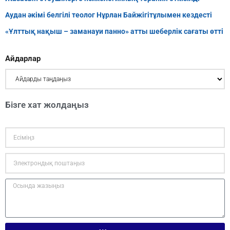
Аудан әкімі белгілі теолог Нұрлан Байжігітұлымен кездесті
«Ұлттық нақыш – заманауи панно» атты шеберлік сағаты өтті
Айдарлар
Бізге хат жолдаңыз