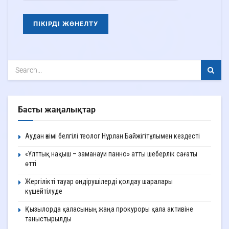
Басты жаңалықтар
Аудан әкімі белгілі теолог Нұрлан Байжігітұлымен кездесті
«Ұлттық нақыш – заманауи панно» атты шеберлік сағаты
өтті
Жергілікті тауар өндірушілерді қолдау шаралары
күшейтілуде
Қызылорда қаласының жаңа прокуроры қала активіне
таныстырылды