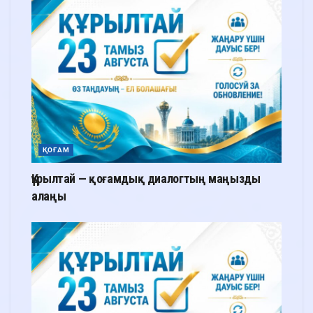
ҚОҒАМ
Құрылтай — қоғамдық диалогтың маңызды
алаңы