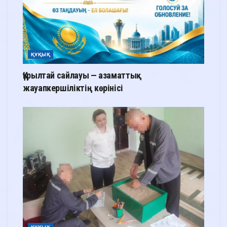
ҚҰҚЫҚ
Құрылтай сайлауы — азаматтық
жауапкершіліктің көрінісі