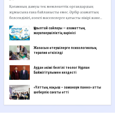
Қоғамның дамуы тек мемлекеттік органдардың
жұмысына ғана байланысты емес. Әрбір азаматтың
белсенділігі, өзекті мәселелерге қатысты пікірі және...
Құрылтай сайлауы — азаматтық
жауапкершіліктің көрінісі
Жазасын өтеушілерге психологиялық
терапия өткізілді
Аудан әкімі белгілі теолог Нұрлан
Байжігітұлымен кездесті
«Ұлттық нақыш – заманауи панно» атты
шеберлік сағаты өтті