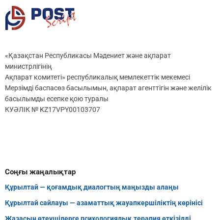
«Қазақстан Республикасы Мәдениет және ақпарат
министрлігінің
Ақпарат комитеті» республикалық мемлекеттік мекемесі
Мерзімді баспасөз басылымын, ақпарат агенттігін және желілік
басылымды есепке қою туралы
КУӘЛІК № KZ17VPY00103707
Соңғы жаңалықтар
Құрылтай — қоғамдық диалогтың маңызды алаңы
Құрылтай сайлауы — азаматтық жауапкершіліктің көрінісі
Жазасын өтеушілерге психологиялық терапия өткізілді