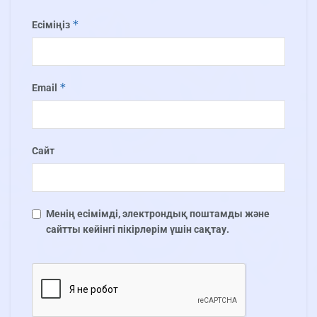
*
Есіміңіз
*
Email
Сайт
Менің есімімді, электрондық поштамды және
сайтты кейінгі пікірлерім үшін сақтау.