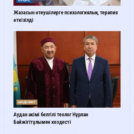
ҚҰҚЫҚ
Жазасын өтеушілерге психологиялық терапия
өткізілді
МӘДЕНИЕТ
Аудан әкімі белгілі теолог Нұрлан
Байжігітұлымен кездесті