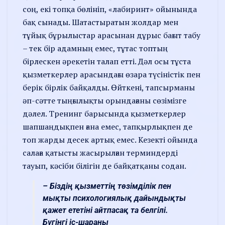
соң, екі топқа бөлініп, «лабиринт» ойынында
бақ сынады. Шатастыратын жолдар мен
тұйық бұрылыстар арасынан дұрыс бағыт табу
– тек бір адамның емес, тұтас топтың
бірлескен әрекетін талап етті. Дәл осы тұста
қызметкерлер арасындағы өзара түсіністік пен
берік бірлік байқалды. Өйткені, тапсырманы
әп-сәтте тыңғылықты орындағаны сөзімізге
дәлел. Тренинг барысында қызметкерлер
шапшаңдықпен ғана емес, тапқырлықпен де
топ жарды десек артық емес. Кезекті ойында
салаға қатысты жасырылған терминдерді
тауып, кәсіби білігін де байқатқаны содан.
– Біздің қызметтің төзімділік пен
мықты психологиялық дайындықты
қажет ететіні айтпасақ та белгілі.
Бүгінгі іс-шараны