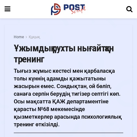
Home
Құқық
Ұжымдық рухты нығайтқан
тренинг
Тығыз жұмыс кестесі мен қарбаласқа
толы күннің адамды қажытатыны
жасырын емес. Сондықтан, ой бөліп,
санаға серпін берудің тигізер септігі көп.
Осы мақсатта ҚАЖ департаментіне
қарасты №68 мекемесінде
қызметкерлер арасында психологиялық
тренинг өткізілді.