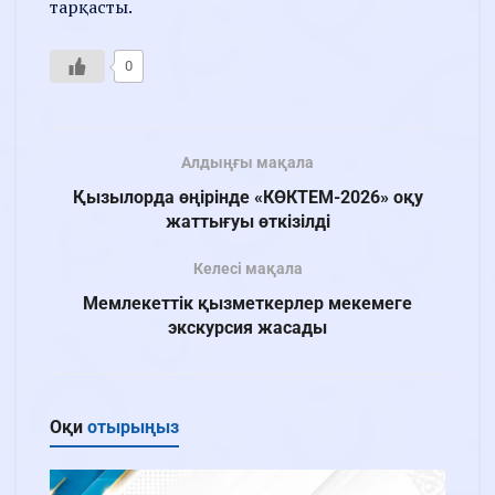
тарқасты.
0
Алдыңғы мақала
Қызылорда өңірінде «КӨКТЕМ-2026» оқу
жаттығуы өткізілді
Келесі мақала
Мемлекеттік қызметкерлер мекемеге
экскурсия жасады
Оқи
отырыңыз