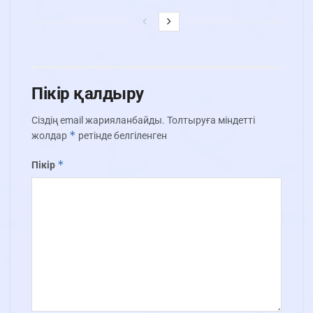
Пікір қалдыру
Сіздің email жарияланбайды.
Толтыруға міндетті
*
жолдар
ретінде белгіленген
*
Пікір