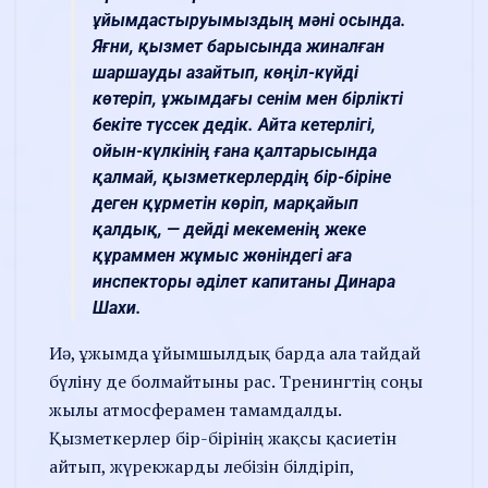
ұйымдастыруымыздың мәні осында.
Яғни, қызмет барысында жиналған
шаршауды азайтып, көңіл-күйді
көтеріп, ұжымдағы сенім мен бірлікті
бекіте түссек дедік. Айта кетерлігі,
ойын-күлкінің ғана қалтарысында
қалмай, қызметкерлердің бір-біріне
деген құрметін көріп, марқайып
қалдық, — дейді мекеменің жеке
құраммен жұмыс жөніндегі аға
инспекторы әділет капитаны Динара
Шахи.
Иә, ұжымда ұйымшылдық барда ала тайдай
бүліну де болмайтыны рас. Тренингтің соңы
жылы атмосферамен тамамдалды.
Қызметкерлер бір-бірінің жақсы қасиетін
айтып, жүрекжарды лебізін білдіріп,