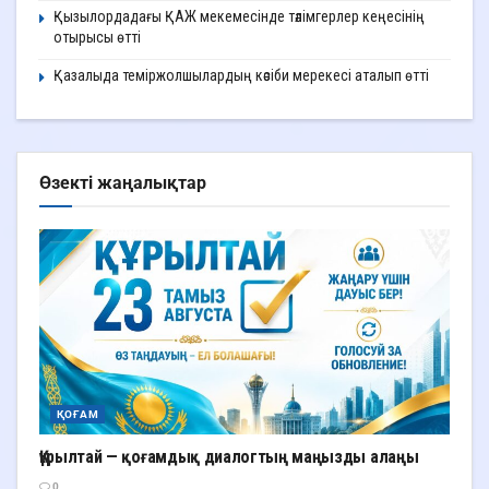
Қызылордадағы ҚАЖ мекемесінде тәлімгерлер кеңесінің
отырысы өтті
Қазалыда теміржолшылардың кәсіби мерекесі аталып өтті
Өзекті жаңалықтар
ҚОҒАМ
Құрылтай — қоғамдық диалогтың маңызды алаңы
0