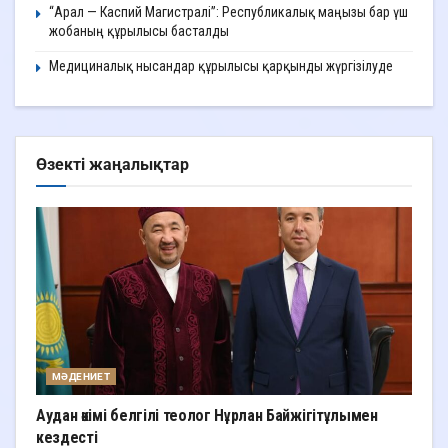
“Арал — Каспий Магистралі”: Республикалық маңызы бар үш
жобаның құрылысы басталды
Медициналық нысандар құрылысы қарқынды жүргізілуде
Өзекті жаңалықтар
МӘДЕНИЕТ
Аудан әкімі белгілі теолог Нұрлан Байжігітұлымен
кездесті