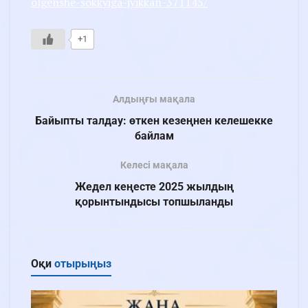
olgenshe-sokkyiga-jyikkan-371145/
+1
Алдыңғы мақала
Байыпты талдау: өткен кезеңнен келешекке
байлам
Келесі мақала
Жедел кеңесте 2025 жылдың
қорынтындысы топшыланды
Оқи
отырыңыз