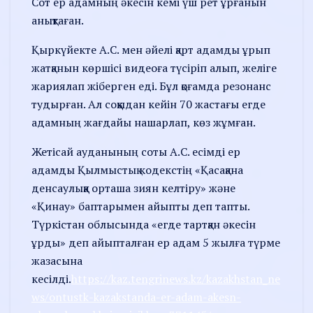
Сот ер адамның әкесін кемі үш рет ұрғанын
анықтаған.
Қыркүйекте А.С. мен әйелі қарт адамды ұрып
жатқанын көршісі видеоға түсіріп алып, желіге
жариялап жіберген еді. Бұл қоғамда резонанс
тудырған. Ал соққыдан кейін 70 жастағы егде
адамның жағдайы нашарлап, көз жұмған.
Жетісай ауданының соты А.С. есімді ер
адамды Қылмыстық кодекстің «Қасақана
денсаулыққа орташа зиян келтіру» және
«Қинау» баптарымен айыпты деп тапты.
Түркістан облысында «егде тартқан әкесін
ұрды» деп айыпталған ер адам 5 жылға түрме
жазасына
кесілді.
https://kaz.tengrinews.kz/kazakhstan_ne
ws/ontustk-kazakstanda-er-adam-akesn-