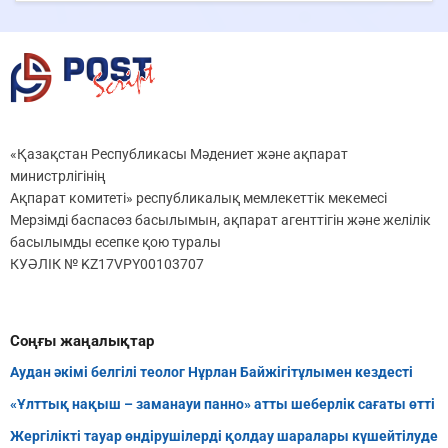
«Қазақстан Республикасы Мәдениет және ақпарат
министрлігінің
Ақпарат комитеті» республикалық мемлекеттік мекемесі
Мерзімді баспасөз басылымын, ақпарат агенттігін және желілік
басылымды есепке қою туралы
КУӘЛІК № KZ17VPY00103707
Соңғы жаңалықтар
Аудан әкімі белгілі теолог Нұрлан Байжігітұлымен кездесті
«Ұлттық нақыш – заманауи панно» атты шеберлік сағаты өтті
Жергілікті тауар өндірушілерді қолдау шаралары күшейтілуде