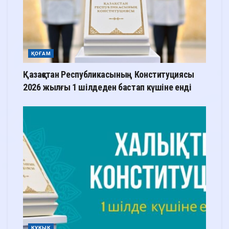
ҚОҒАМ
Қазақстан Республикасының Конституциясы
2026 жылғы 1 шілдеден бастап күшіне енді
ҚҰҚЫҚ