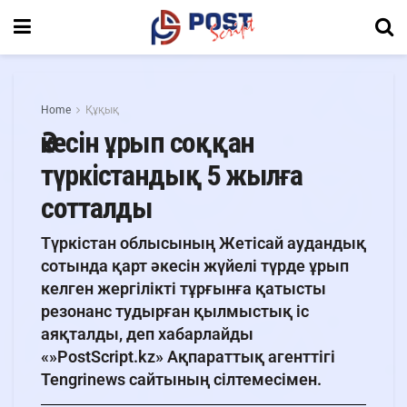
Home
Құқық
Әкесін ұрып соққан
түркістандық 5 жылға
сотталды
Түркістан облысының Жетісай аудандық
сотында қарт әкесін жүйелі түрде ұрып
келген жергілікті тұрғынға қатысты
резонанс тудырған қылмыстық іс
аяқталды, деп хабарлайды
«»PostScript.kz» Ақпараттық агенттігі
Tengrinews сайтының сілтемесімен.