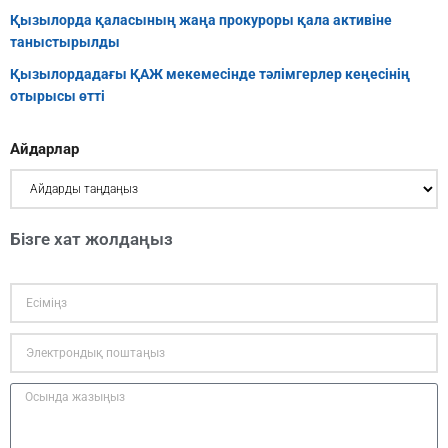
Қызылорда қаласының жаңа прокуроры қала активіне
таныстырылды
Қызылордадағы ҚАЖ мекемесінде тәлімгерлер кеңесінің
отырысы өтті
Айдарлар
Бізге хат жолдаңыз