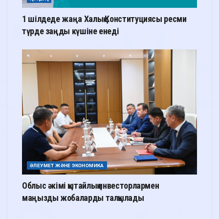
1 шілдеде жаңа Халық Конституциясы ресми
түрде заңды күшіне енеді
ӘЛЕУМЕТ ЖӘНЕ ЭКОНОМИКА
Облыс әкімі қытайлық инвесторлармен
маңызды жобаларды талқылады