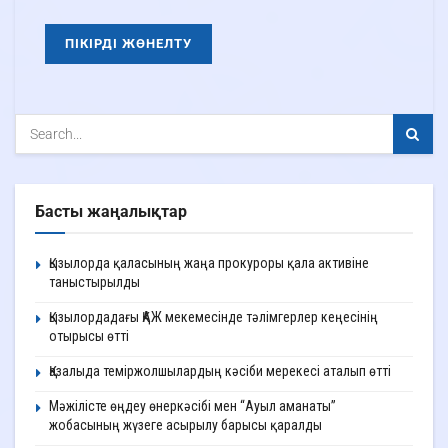
Басты жаңалықтар
Қызылорда қаласының жаңа прокуроры қала активіне
таныстырылды
Қызылордадағы ҚАЖ мекемесінде тәлімгерлер кеңесінің
отырысы өтті
Қазалыда теміржолшылардың кәсіби мерекесі аталып өтті
Мәжілісте өңдеу өнеркәсібі мен “Ауыл аманаты”
жобасының жүзеге асырылу барысы қаралды