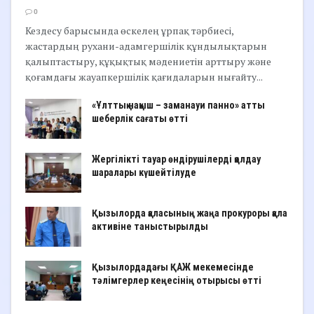
0
Кездесу барысында өскелең ұрпақ тәрбиесі,
жастардың рухани-адамгершілік құндылықтарын
қалыптастыру, құқықтық мәдениетін арттыру және
қоғамдағы жауапкершілік қағидаларын нығайту...
«Ұлттық нақыш – заманауи панно» атты
шеберлік сағаты өтті
Жергілікті тауар өндірушілерді қолдау
шаралары күшейтілуде
Қызылорда қаласының жаңа прокуроры қала
активіне таныстырылды
Қызылордадағы ҚАЖ мекемесінде
тәлімгерлер кеңесінің отырысы өтті