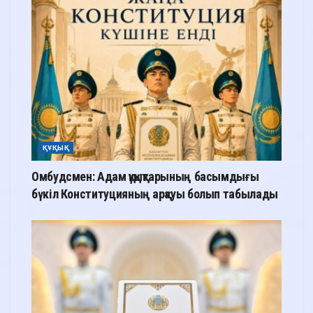
ҚҰҚЫҚ
Омбудсмен: Адам құқықтарының басымдығы
бүкіл Конституцияның арқауы болып табылады