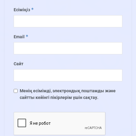
*
Есіміңіз
*
Email
Сайт
Менің есімімді, электрондық поштамды және
сайтты кейінгі пікірлерім үшін сақтау.