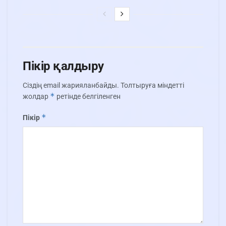
Пікір қалдыру
Сіздің email жарияланбайды.
Толтыруға міндетті
*
жолдар
ретінде белгіленген
*
Пікір