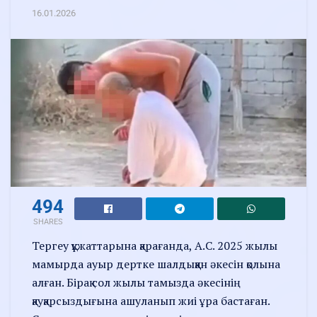
16.01.2026
494
SHARES
Тергеу құжаттарына қарағанда, А.С. 2025 жылы
мамырда ауыр дертке шалдыққан әкесін қолына
алған. Бірақ сол жылы тамызда әкесінің
қауқарсыздығына ашуланып жиі ұра бастаған.