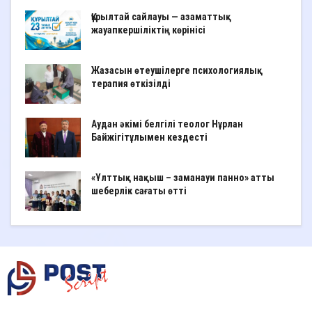
Құрылтай сайлауы — азаматтық
жауапкершіліктің көрінісі
Жазасын өтеушілерге психологиялық
терапия өткізілді
Аудан әкімі белгілі теолог Нұрлан
Байжігітұлымен кездесті
«Ұлттық нақыш – заманауи панно» атты
шеберлік сағаты өтті