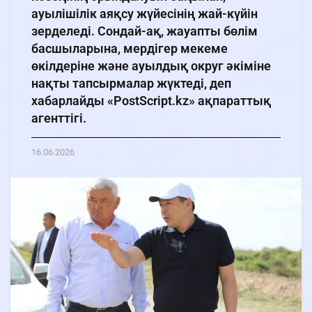
ауылішілік аяқсу жүйесінің жай-күйін
зерделеді. Сондай-ақ, жауапты бөлім
басшыларына, мердігер мекеме
өкілдеріне және ауылдық округ әкіміне
нақты тапсырмалар жүктеді, деп
хабарлайды «PostScript.kz» ақпараттық
агенттігі.
16.06.2026