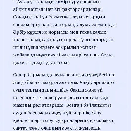
– Ауызсу – халықтың өмір сүру сапасын
айқындайтын негізгі факторлардың бірі.
Сондықтан бұл бағыттағы жұмыстардың
сапалы әрі уақытылы орындалуы аса маңызды.
Әрбір құрылыс нормасы мен техникалық
талап толық сақталуы керек. Тұрғындардың
игілігі үшін жүзеге асырылып жатқан
жобалардың нәтижесі нақты әрі сапалы болуы
қажет, – деді аудан әкімі.
Сапар барысында ауылішілік аяқсу жүйесінің
жағдайы да назарға алынды. Аяқсу арналары
ауыл тұрғындарының бау-бақша және үй
іргесіндегі егін шаруашылығын дамытуда
маңызды рөл атқарады. Осыған байланысты
аудан басшысы аяқсу жүйелерінің өткізу
қабілетін арттыру, су арналарының тазалығын
сақтау және олардың тұрақты жұмысын