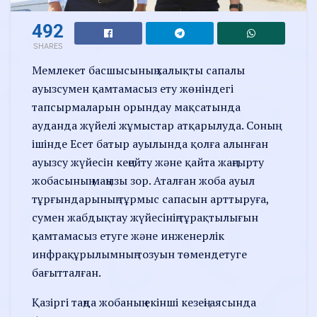
492
SHARES
Мемлекет басшысының халықты сапалы
ауызсумен қамтамасыз ету жөніндегі
тапсырмаларын орындау мақсатында
ауданда жүйелі жұмыстар атқарылуда. Соның
ішінде Есет батыр ауылында қолға алынған
ауызсу жүйесін кеңейту және қайта жаңғырту
жобасының маңызы зор. Аталған жоба ауыл
тұрғындарының тұрмыс сапасын арттыруға,
сумен жабдықтау жүйесінің тұрақтылығын
қамтамасыз етуге және инженерлік
инфрақұрылымның тозуын төмендетуге
бағытталған.
Қазіргі таңда жобаның екінші кезеңі аясында