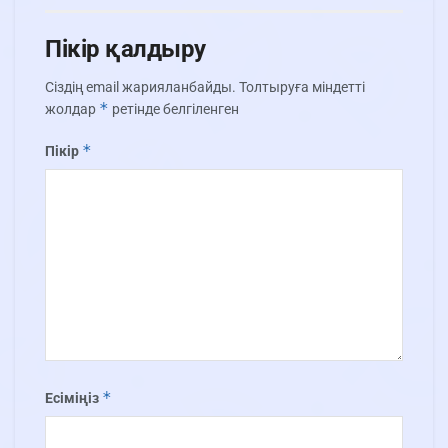
Пікір қалдыру
Сіздің email жарияланбайды.
Толтыруға міндетті
*
жолдар
ретінде белгіленген
*
Пікір
*
Есіміңіз