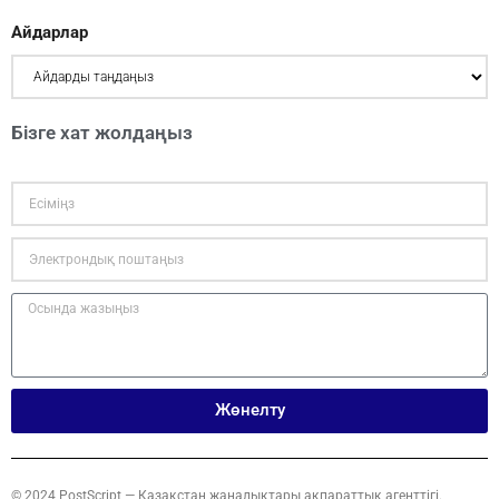
Айдарлар
Бізге хат жолдаңыз
Жөнелту
© 2024 PostScript — Қазақстан жаңалықтары ақпараттық агенттігі.