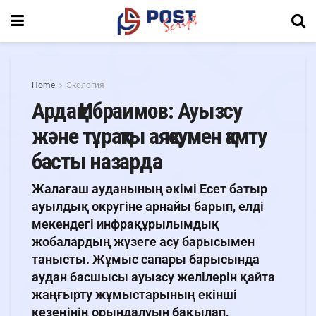
Home
Экология
Ардақ Ибраимов: Ауызсу
және тұрақты аяқсумен қамту
басты назарда
Жалағаш ауданының әкімі Есет батыр
ауылдық округіне арнайы барып, елді
мекендегі инфрақұрылымдық
жобалардың жүзеге асу барысымен
танысты. Жұмыс сапары барысында
аудан басшысы ауызсу желілерін қайта
жаңғырту жұмыстарының екінші
кезеңінің орындалуын бақылап,