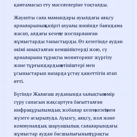
қамтамасыз ету мәселелеріне тоқталды.
Жауапты сала мамандары ауылдағы аяқсу
арналарының қазіргі ахуалы жөнінде баяндама
жасап, алдағы кезеңге жоспарланған
жұмыстарды таныстырды. Өз кезегінде аудан
әкімі анықталған кемшіліктерді жою, су
арналарына тұрақты мониторинг жүргізу
және тұрғындардың өтініштері мен
ұсыныстарын назарда ұстау қажеттігін атап
өтті.
Бүгінде Жалағаш ауданында халықтың өмір
сүру сапасын жақсартуға бағытталған
инфрақұрылымдық жобалар кезең-кезеңімен
жүзеге асырылуда. Ауызсу, аяқсу, жол және
коммуналдық шаруашылық салаларындағы
жұмыстар аудан басшылығының тұрақты