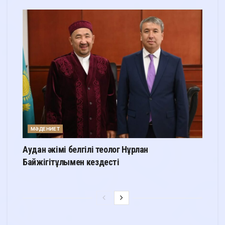
МӘДЕНИЕТ
Аудан әкімі белгілі теолог Нұрлан
Байжігітұлымен кездесті