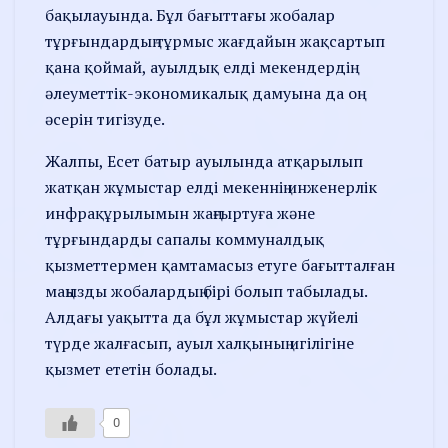
бақылауында. Бұл бағыттағы жобалар
тұрғындардың тұрмыс жағдайын жақсартып
қана қоймай, ауылдық елді мекендердің
әлеуметтік-экономикалық дамуына да оң
әсерін тигізуде.
Жалпы, Есет батыр ауылында атқарылып
жатқан жұмыстар елді мекеннің инженерлік
инфрақұрылымын жаңғыртуға және
тұрғындарды сапалы коммуналдық
қызметтермен қамтамасыз етуге бағытталған
маңызды жобалардың бірі болып табылады.
Алдағы уақытта да бұл жұмыстар жүйелі
түрде жалғасып, ауыл халқының игілігіне
қызмет ететін болады.
0