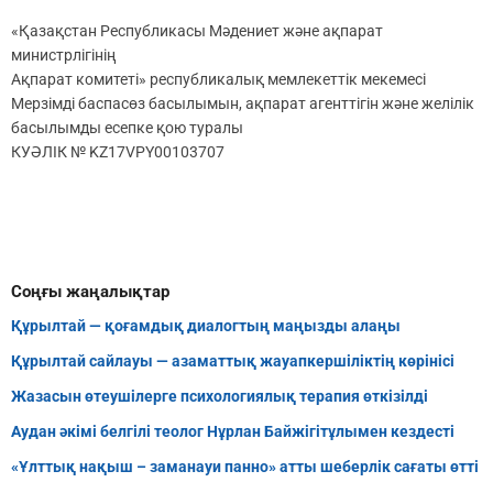
«Қазақстан Республикасы Мәдениет және ақпарат
министрлігінің
Ақпарат комитеті» республикалық мемлекеттік мекемесі
Мерзімді баспасөз басылымын, ақпарат агенттігін және желілік
басылымды есепке қою туралы
КУӘЛІК № KZ17VPY00103707
Соңғы жаңалықтар
Құрылтай — қоғамдық диалогтың маңызды алаңы
Құрылтай сайлауы — азаматтық жауапкершіліктің көрінісі
Жазасын өтеушілерге психологиялық терапия өткізілді
Аудан әкімі белгілі теолог Нұрлан Байжігітұлымен кездесті
«Ұлттық нақыш – заманауи панно» атты шеберлік сағаты өтті