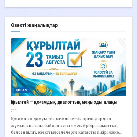
Өзекті жаңалықтар
ҚОҒАМ
Құрылтай — қоғамдық диалогтың маңызды алаңы
0
Қоғамның дамуы тек мемлекеттік органдардың
жұмысына ғана байланысты емес. Әрбір азаматтың
белсенділігі, өзекті мәселелерге қатысты пікірі және...