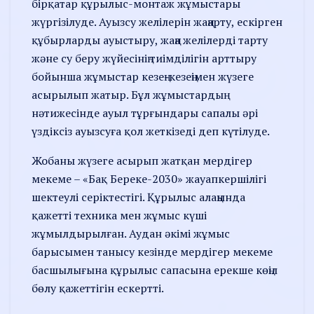
бірқатар құрылыс-монтаж жұмыстары
жүргізілуде. Ауызсу желілерін жаңарту, ескірген
құбырларды ауыстыру, жаңа желілерді тарту
және су беру жүйесінің тиімділігін арттыру
бойынша жұмыстар кезең-кезеңімен жүзеге
асырылып жатыр. Бұл жұмыстардың
нәтижесінде ауыл тұрғындары сапалы әрі
үздіксіз ауызсуға қол жеткізеді деп күтілуде.
Жобаны жүзеге асырып жатқан мердігер
мекеме – «Бақ Береке-2030» жауапкершілігі
шектеулі серіктестігі. Құрылыс алаңында
қажетті техника мен жұмыс күші
жұмылдырылған. Аудан әкімі жұмыс
барысымен танысу кезінде мердігер мекеме
басшылығына құрылыс сапасына ерекше көңіл
бөлу қажеттігін ескертті.