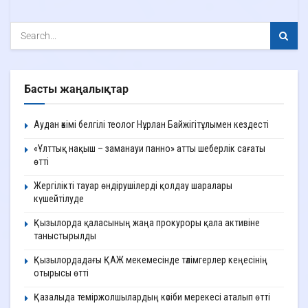
Басты жаңалықтар
Аудан әкімі белгілі теолог Нұрлан Байжігітұлымен кездесті
«Ұлттық нақыш – заманауи панно» атты шеберлік сағаты
өтті
Жергілікті тауар өндірушілерді қолдау шаралары
күшейтілуде
Қызылорда қаласының жаңа прокуроры қала активіне
таныстырылды
Қызылордадағы ҚАЖ мекемесінде тәлімгерлер кеңесінің
отырысы өтті
Қазалыда теміржолшылардың кәсіби мерекесі аталып өтті