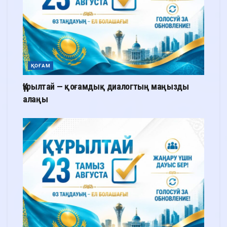
ҚОҒАМ
Құрылтай — қоғамдық диалогтың маңызды
алаңы