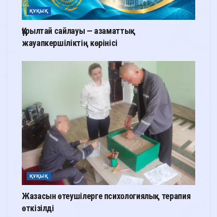
ҚҰҚЫҚ
Құрылтай сайлауы — азаматтық
жауапкершіліктің көрінісі
ҚҰҚЫҚ
Жазасын өтеушілерге психологиялық терапия
өткізілді