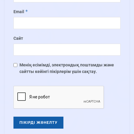
*
Email
Сайт
Менің есімімді, электрондық поштамды және
сайтты кейінгі пікірлерім үшін сақтау.