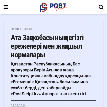
Home
Саясат
Ата Заң жобасының негізгі
ережелері мен жаңашыл
нормалары
Қазақстан Республикасының Бас
прокуроры Берік Асылов жаңа
Конституцияны қабылдау қарсаңында
«Егемендік Қазақстан» басылымына
сұхбат берді, деп хабарлайды
«PostScript.kz» Ақпараттық агенттігі.
28.02.2026