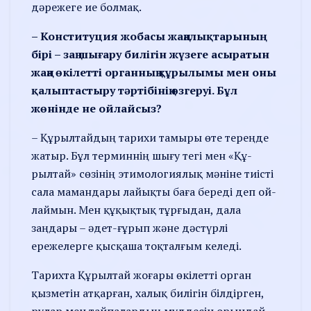
дәрежеге ие болмақ.
– Конституция жобасы жаңа­лықтарының
бірі – заң шығару билігін жүзеге асыратын
жаңа өкілет­ті органның құрылымы мен оны
қа­лып­тастыру тәртібінің өзгеруі. Бұл
жөнінде не ойлайсыз?
– Құрылтайдың тарихи та­мы­ры өте тереңде
жатыр. Бұл тер­миннің шығу тегі мен «Құ­
рылтай» сөзінің этимо­ло­гия­лық мәніне тиісті
сала мамандары лайықты баға береді деп ой­
лаймын. Мен құқықтық тұрғы­дан, дала
заңдары – әдет-ғұрып және дәстүрлі
ережелерге қыс­қаша тоқталғым келеді.
Тарихта Құрылтай жоғары өкілетті орган
қызметін атқарған, халық билігін білдірген,