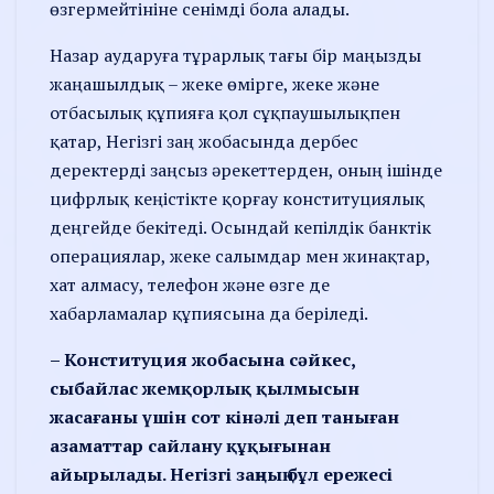
өзгермейтініне сенімді бола алады.
Назар аударуға тұрарлық тағы бір маңыз­ды
жаңашылдық – жеке өмірге, жеке және
отбасы­лық құпияға қол сұқ­пау­шы­лықпен
қатар, Негізгі заң жобасында дербес
деректерді заң­сыз әрекеттерден, оның ішінде
цифр­лық кеңістікте қорғау конс­титуциялық
деңгейде бекітеді. Осындай кепілдік банктік
операциялар, жеке салымдар мен жинақтар,
хат алмасу, телефон және өзге де
хабарламалар құпиясына да беріледі.
– Конституция жобасына сәйкес,
сыбайлас жемқорлық қылмысын
жасағаны үшін сот кінәлі деп таныған
азаматтар сайлану құқығынан
айырылады. Негізгі заңның бұл ережесі