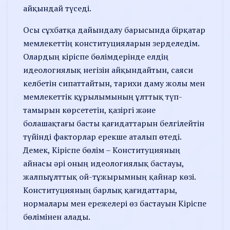
айқындай түседі.
Осы сұхбатқа дайындалу барысында бірқатар
мемлекеттің конституцияларын зерделедім.
Олардың кіріспе бөлімдерінде елдің
идеологиялық негізін айқындайтын, саяси
келбетін сипаттайтын, тарихи даму жолы мен
мемлекеттік құрылымының ұлттық түп-
тамырын көрсететін, қазіргі және
болашақтағы бас­ты қағидаттарын белгілейтін
түйінді факторлар ерекше аталып өтеді.
Демек, Кіріспе бөлім – Конституцияның
айнасы әрі оның идеологиялық бастауы,
жалпыұлттық ой-тұжырымның қайнар көзі.
Конституцияның барлық қағидаттары,
нормалары мен ережелері өз бастауын Кіріспе
бөлімінен алады.