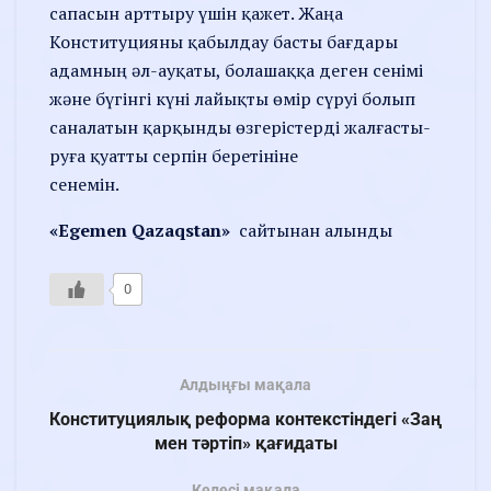
сапасын арттыру үшін қажет. Жаңа
Конституцияны қабылдау бас­ты бағдары
адамның әл-ауқа­ты, болашаққа деген сенімі
және бүгінгі күні лайықты өмір сүруі болып
саналатын қар­­қын­ды өзгерістерді жалғасты­
ру­ға қуатты серпін беретініне
сенемін.
«Egemen Qazaqstan»
сайтынан алынды
0
Алдыңғы мақала
Конституциялық реформа контекстіндегі «Заң
мен тәртіп» қағидаты
Келесі мақала