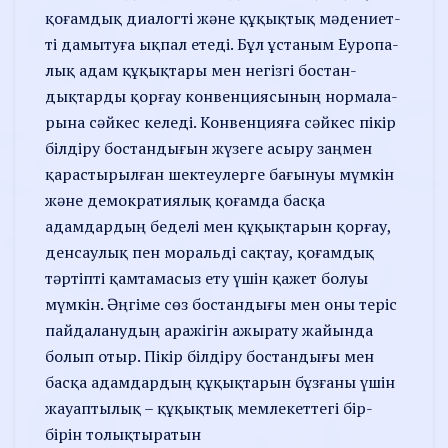
қоғамдық диалогті және құқықтық мәде­­ниет­
ті дамы­туға ықпал етеді. Бұл ұстаным Еуро­па­
лық адам құ­қықтары мен негізгі бос­­тан­­
дықтарды қорғау конвен­ция­сының нормала­
рына сәйкес келеді. Конвенцияға сәй­кес пікір
білдіру бостандығын жү­зеге асыру заңмен
қарасты­рылған шектеулерге бағынуы мүмкін
және демократиялық қоғамда басқа
адамдардың беделі мен құқық­тарын қорғау,
денсаулық пен мораль­ді сақтау, қоғам­дық
тәртіпті қамта­масыз ету үшін қажет болуы
мүм­кін. Әңгіме сөз бостандығы мен оны теріс
пайдаланудың ара­жігін ажырату жайында
болып отыр. Пікір білдіру бостан­­ды­ғы мен
басқа адамдардың құқық­тарын бұзғаны үшін
жауап­тылық – құқықтық мем­лекет­тегі бір-
бірін толықтыратын