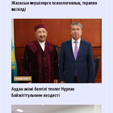
Жазасын өтеушілерге психологиялық терапия
өткізілді
МӘДЕНИЕТ
Аудан әкімі белгілі теолог Нұрлан
Байжігітұлымен кездесті