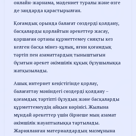
онлайн-жарнама, мәдениет туралы және өзге
де заңдарда қарастырылған.
Қоғамдық орында балағат сөздерді қолдану,
басқаларды қорлайтын әрекет­тер жасау,
қоршаған ортаны құрметтемеу сияқты кез
келген басқа мі­нез-құлық, яғни қоғамдық
тәртіп пен азаматтардың тыныштығын
бұзатын әрекет әкімшілік құқық бұзушылыққа
жатқызылады.
Ашық интернет кеңістігінде қорлау,
балағаттау мәніндегі сөздерді қолда­ну –
қоғамдық тәртіпті бұзудың және басқа­ларды
құрметтемеудің айқын көрі­нісі. Жылына
мұндай әре­кеттер үшін бірнеше мың азамат
әкімшілік жауаптылыққа тартылады.
Жариялан­ған материал­дардың мазмұнына