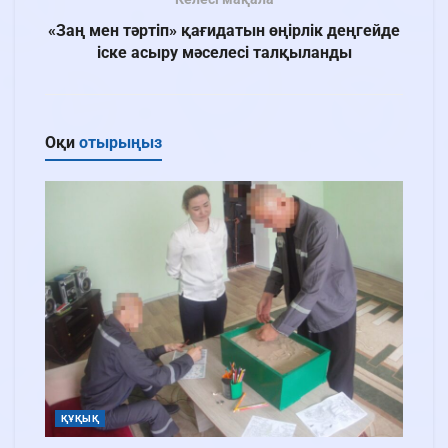
«Заң мен тәртіп» қағидатын өңірлік деңгейде
іске асыру мәселесі талқыланды
Оқи
отырыңыз
ҚҰҚЫҚ