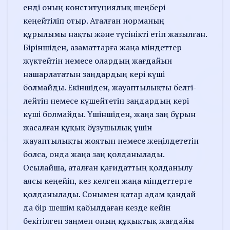
енді оның конституциялық шеңбері
кеңейтіліп отыр. Аталған нор­ма­ның
құрылымы нақты және түсінікті етіп жазылған.
Бірін­шіден, азаматтарға жаңа міндет­тер
жүктейтін немесе олардың жағдайын
нашарлататын заңдар­­дың кері күші
болмайды. Екін­шіден, жауаптылықты белгі­
лейтін немесе күшейтетін заң­дар­дың кері
күші болмайды. Үшіншіден, жаңа заң бұрын
жасалған құқық бұзушы­лық үшін
жауаптылықты жоятын немесе жеңілдететін
болса, онда жаңа заң қолданылады.
Осылайша, аталған қағидаттың қолданылу
аясы кеңейіп, кез келген жаңа міндеттерге
қолданылады. Соны­мен қатар адам қандай
да бір шешім қабылдаған кезде кейін
бекітілген заңмен оның құқықтық жағдайы