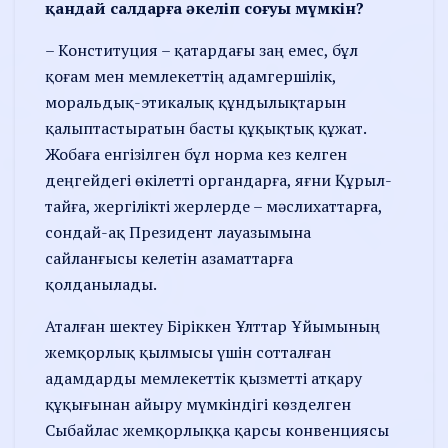
қандай салдарға әкеліп соғуы мүмкін?
– Конституция – қатардағы заң емес, бұл
қоғам мен мемлекет­тің адамгершілік,
моральдық-этикалық құндылықтарын
қалып­тас­тыратын басты құқықтық құжат.
Жобаға енгізілген бұл норма кез келген
деңгейдегі өкі­лет­ті органдарға, яғни Құрыл­­
тайға, жергілікті жерлерде – мәс­лихаттарға,
сондай-ақ Президент лауазымына
сайланғысы келетін азаматтарға
қолданылады.
Аталған шектеу Біріккен Ұлттар Ұйымының
жемқорлық қылмысы үшін сотталған
адамдарды мемлекеттік қызмет­ті атқару
құқығынан айыру мүм­кіндігі көзделген
Сыбайлас жем­қор­лыққа қарсы конвенция­сы