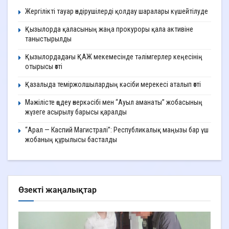
Жергілікті тауар өндірушілерді қолдау шаралары күшейтілуде
Қызылорда қаласының жаңа прокуроры қала активіне
таныстырылды
Қызылордадағы ҚАЖ мекемесінде тәлімгерлер кеңесінің
отырысы өтті
Қазалыда теміржолшылардың кәсіби мерекесі аталып өтті
Мәжілісте өңдеу өнеркәсібі мен “Ауыл аманаты” жобасының
жүзеге асырылу барысы қаралды
“Арал — Каспий Магистралі”: Республикалық маңызы бар үш
жобаның құрылысы басталды
Өзекті жаңалықтар