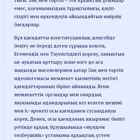
тығы. Заң мен тәртіп – тек құ­қық­тық ұғымдар
емес, қоғамы­мыз­дың тұрақтылығы, қауіп­
сіздігі мен өркендеуін айқын­дайтын өмірлік
бағдарлар.
Бұл қағидатты конституциялық дең­гей­де
бекіту не береді деген сұраққа келсек,
Егемендік пен Тәуелсіздікті қорғау, халық­тың
әл-ауқатын арттыру және өзге де аса
маңызды мәселелермен қатар Заң мен тәртіп
идеологемасы мемлекет қызме­тінің негізгі
қағидаттарының біріне айна­лады. Яғни
мемлекеттік органдар мен олар­дың
лауазымды адамдарының кез келг­ен шешімі
мен іс-әрекеті осы қағи­да­мен сусындалуы
керек. Демек, осы қағи­да­ның ажырамас бөлігі
ретінде құқық бұзу­шылыққа «мүлдем
төзбеушілік» ұстаны­мы құқықтық үстем