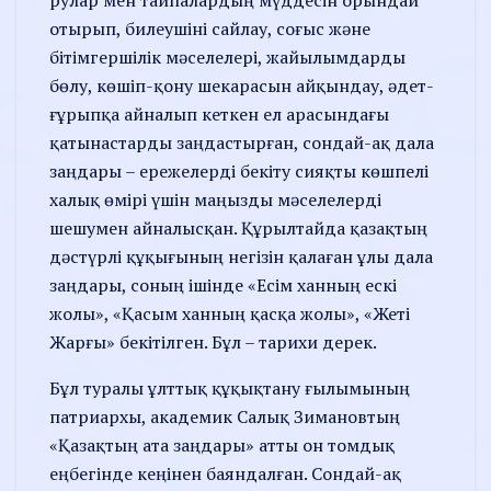
рулар мен тайпалардың мүддесін орындай
отырып, билеушіні сайлау, соғыс және
бітімгершілік мәселе­лері, жайылымдарды
бөлу, көшіп-қону шекарасын айқындау, әдет-
ғұрыпқа айналып кеткен ел арасындағы
қатынастарды заңдастырған, сондай-ақ дала
заңдары – ережелерді бекіту сияқты көшпелі
халық өмірі үшін маңызды мәселелерді
шешумен айналысқан. Құрылтайда қазақтың
дәстүрлі құқығының негізін қалаған ұлы дала
заңдары, соның ішінде «Есім ханның ескі
жолы», «Қасым ханның қасқа жолы», «Жеті
Жарғы» бекітілген. Бұл – тарихи дерек.
Бұл туралы ұлттық құқықтану ғылы­мының
патриархы, академик Салық Зимановтың
«Қазақтың ата заңда­ры» атты он томдық
еңбегінде кеңі­нен баяндалған. Сондай-ақ