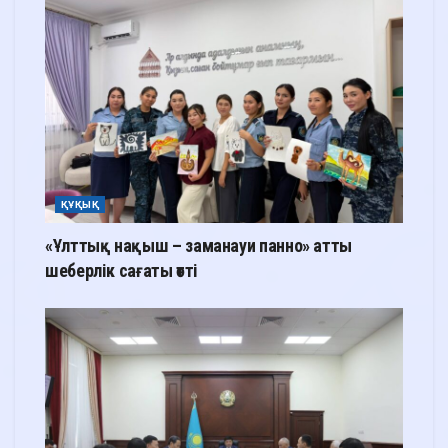
ҚҰҚЫҚ
«Ұлттық нақыш – заманауи панно» атты
шеберлік сағаты өтті