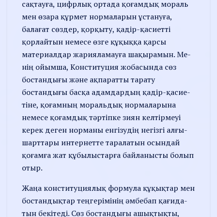
сақтауға, цифрлық ортада қоғамдық мораль
мен өзара құрмет нормаларын ұстануға,
балағат сөздер, қорқыту, қадір-қасиетті
қорлайтын немесе өзге құ­қыққа қарсы
материалдар жарияла­мауға шақырамын. Ме­
нің ойымша, Конституция жоба­сында сөз
бостандығы және ақпа­ратты тарату
бостандығы басқа адамдардың қадір-қасие­
тіне, қоғамның моральдық нормаларына
немесе қоғамдық тәртіп­ке зиян келтірмеуі
керек деген нор­­маны енгізудің негізгі алғы­
шарттары интернетте тарала­тын осындай
қоғамға жат құбы­лыстарға байланысты болып
отыр.
Жаңа конституциялық фор­му­ла құқық­тар мен
бостан­дық­тар теңгері­мінің әмбе­бап қағида­
тын бекітеді. Сөз бос­танды­ғы ашықтықты,