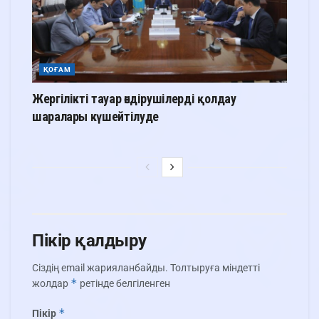
ҚОҒАМ
Жергілікті тауар өндірушілерді қолдау
шаралары күшейтілуде
Пікір қалдыру
Сіздің email жарияланбайды.
Толтыруға міндетті
*
жолдар
ретінде белгіленген
*
Пікір