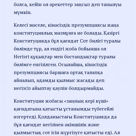
болса, кейін ол әрекеттер заңсыз деп танылуы
мүмкін.
Келесі мәселе, кінәсіздік презумпциясы жаңа
конституциялық мазмұнға ие болады. Қазіргі
Конституцияда бұл қағидат Сот билігі туралы
бөлімде тұр, ал ендігі жоба бойынша ол
Негізгі құқықтар мен бостандықтар туралы
бөлімге енгізілген. Осылайша, кінәсіздік
презумпциясы баршаға ортақ талапқа
айналып, адамды қылмыс жасады деп
негізсіз айып­тау қаупін болдырмайды.
Конституция жобасы «заңның кері күші»
қағидатына қатысты ұстанымды түбегейлі
өзгертеді. Қолданыстағы Конституцияда да
бұл қағидат негізінен әкімші­лік және
қылмыстық сот ісін жүр­гі­зуге қатысты еді. Ал