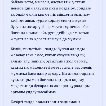
байланысты, мысалы, әлеуметтік, ұлттық
немесе діни алауыздықты қоздыру, сондай-
ақ билік өкілін қызметтік міндетін орындау
кезінде ашық түрде қорлау сияқты құқық
бұзу­шылықтар үшін қамауға алу немесе бас
бостандығынан айыруға дейін қылмыстық
жауаптылық қарастырылуы да мүмкін.
Біздің міндетіміз – заңды бұзған адамды
жазалау ғана емес, құқық бұзушылықтың
алдын алу, заңның бұзылуына жол бермеу,
құқықтық мәдениетті көтеру және тәрбиелік
жұмысқа баса назар аудару. Біз азаматтардың
құқықтары мен бостандық­тарын қорғау
мақсатында бұқаралық ақпарат құралдары
арқылы үндеу жасаймыз.
Қазіргі таңда азаматтарды заң­наманы