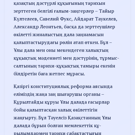
қазақтың дәстүр­лі құқығының тарихын
зерттеген белгілі ғалым-заңгерлер – Тайыр
Күлтелеев, Савелий Фукс, Айдарат Таукелев,
Александр Леонтьев, басқа да зерттеушілер
өкілетті жина­лыстың дала заңнамасын
қалыптастырудағы рөлін атап өткен. Бұл –
Ұлы дала мен оны мекендеген халық­тың
құқықтық мәдениеті мен дәс­түрінің, тұрмыс-
салтының тарихи-құқықтық тамыры екенін
білдіретін баға жетпес мұрасы.
Қазіргі конституциялық реформа аясында
еліміздің жаңа заң шығарушы органы –
Құрылтайды құруы Ұлы далада ғасырлар
бойы қалыптасқан халық өкі­леттігін
жаңғырту. Бұл Тәуел­сіз Қазақстанның Ұлы
далада бұрын болған мемлекеттік құ­
рылымдармен тарихи сабақ­тастығын