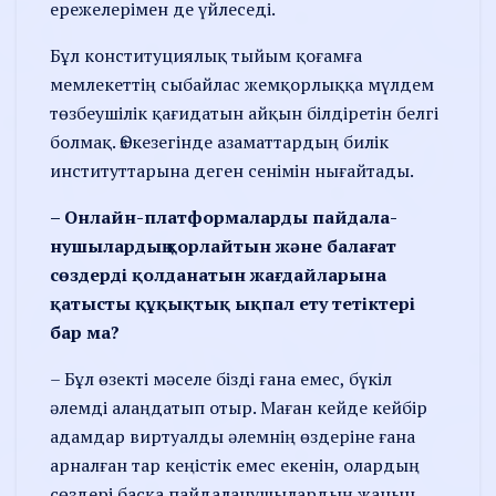
ережелерімен де үйлеседі.
Бұл конституциялық тыйым қоғамға
мемлекеттің сы­бай­лас жемқорлыққа мүлдем
төзбеу­шілік қағидатын айқын білді­ретін белгі
болмақ. Өз кезегін­де азаматтардың билік
инсти­туттарына деген сенімін нығайтады.
– Онлайн-платформаларды пайда­ла­
нушылардың қорлай­тын және ба­лағат
сөздерді қолда­натын жағдай­ларына
қатысты құқықтық ықпал ету тетіктері
бар ма?
– Бұл өзекті мәселе бізді ғана емес, бүкіл
әлемді алаңдатып отыр. Маған кейде кейбір
адамдар виртуалды әлемнің өзде­ріне ғана
арналған тар кеңістік емес екенін, олардың
сөздері басқа пайдаланушылардың жанын