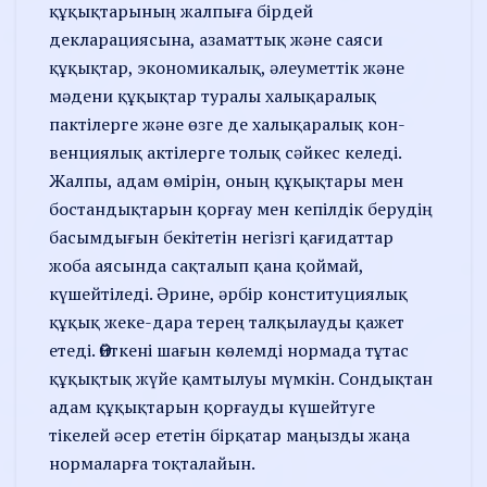
құқық­тарының жалпыға бірдей
декларациясына, азаматтық және саяси
құқықтар, экономикалық, әлеуметтік және
мәдени құқықтар туралы халықаралық
пактілер­ге және өзге де халықаралық кон­
венциялық актілерге то­лық сәйкес келеді.
Жалпы, адам өмірін, оның құқықтары мен
бостандықтарын қорғау мен кепілдік берудің
басымдығын бекітетін негізгі қағидаттар
жоба аясында сақталып қана қоймай,
күшейтіледі. Әрине, әрбір конституциялық
құқық жеке-дара терең талқылауды қажет
етеді. Өйткені шағын көлемді нормада тұтас
құқықтық жүйе қамтылуы мүмкін. Сондықтан
адам құқықтарын қорғауды күшейтуге
тікелей әсер ететін бірқатар маңызды жаңа
нор­маларға тоқталайын.