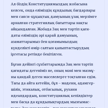
Ал біздің Конституциямыздың жобасына
келсек, онда еліміздің құнды­лық бағдарлары
мен сая­си-құқықтық дамуының ұзақ мер­зімге
арналған стратегиялық бағыттары нақты
айқын­дал­ған. Жобада Заң мен тәртіп қағи­
даты еліміздің әрі қарай дамуы­ның,
азаматтарымыз бен қо­ғамы­мыздың
күнделікті өмір сал­тын қа­лыптастырудың
ірге­тасы ретінде бекітілген.
Бұған дейінгі сұхбатта­рым­да Заң мен тәртіп
қағидаты деге­німіз не, оның мәні мен мазмұ­
ны қандай деген мәселе­лерге тоқталған едім.
Тағы да айта ке­тейін, бұл – мәдени, адам­гер­
шілік, этикалық, отбасы­лық, руха­ни
идеалдардың, конс­­ти­туция­лық кепілдіктер
мен басқа да құн­дылықтардың мызғы­­мас­