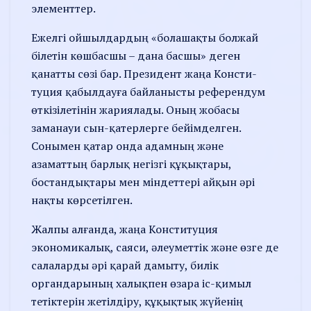
элементтер.
Ежелгі ойшылдардың «бола­шақты болжай
білетін көшбас­шы – дана басшы» деген
қанатты сөзі бар. Президент жаңа Консти­
туция қабылдауға байланысты референдум
өткізілетінін жария­лады. Оның жобасы
заманауи сын-қатерлерге бейімделген.
Сонымен қатар онда адамның және
азаматтың барлық негізгі құқықтары,
бостандықтары мен міндеттері айқын әрі
нақты көрсетілген.
Жалпы алғанда, жаңа Конс­ти­т­уция
экономикалық, саяси, әлеуметтік және өзге де
салаларды әрі қарай дамыту, билік
органдарының халықпен өзара іс-қимыл
тетіктерін жетіл­діру, құқықтық жүйенің