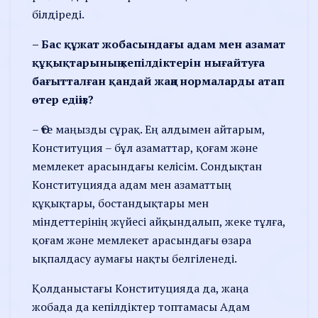
білдіреді.
– Бас құжат жобасындағы адам мен азамат
құқықтарының кепілдіктерін нығайтуға
бағытталған қандай жаңа нормаларды атап
өтер едіңіз?
– Өте маңызды сұрақ. Ең алдымен айтарым,
Конституция – бұл азаматтар, қоғам және
мемлекет арасындағы келісім. Сондықтан
Конституцияда адам мен азаматтың
құқықтары, бостан­дықтары мен
міндеттерінің жүйесі айқындалып, жеке тұлға,
қоғам және мемлекет арасындағы өзара
ықпалдасу аумағы нақты белгіленеді.
Қолданыстағы Конститу­цияда да, жаңа
жобада да ке­піл­діктер топтамасы Адам