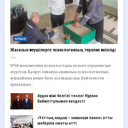
ҚҰҚЫҚ
Жазасын өтеушілерге психологиялық терапия өткізілді
0
№60 мекемесінің психологтары кезекті терапиясын
жүргізді. Қазіргі заманда адамның психологиялық
жағдайына көңіл бөлу аса маңызды. Күйзелістен
арылудың...
Аудан әкімі белгілі теолог Нұрлан
Байжігітұлымен кездесті
«Ұлттық нақыш – заманауи панно» атты
шеберлік сағаты өтті