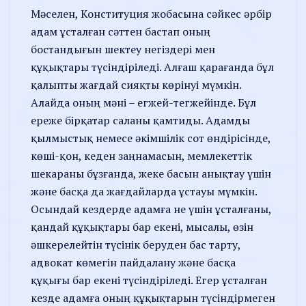
Мәселен, Конституция жобасына сәйкес әрбір
адам ұсталған сәттен бастап оның
бостандығын шектеу негіздері мен
құқықтары түсіндіріледі. Алғаш қарағанда бұл
қалыпты жағдай сияқты көрінуі мүмкін.
Алайда оның мәні – егжей-тегжейінде. Бұл
ереже бірқатар саланы қамтиды. Адамды
қылмыстық немесе әкімшілік сот өндірісінде,
көші-қон, кеден заңнамасын, мемлекеттік
шекараны бұзғанда, жеке басын анықтау үшін
және басқа да жағдайларда ұстауы мүмкін.
Осындай кездерде адамға не үшін ұсталғаны,
қандай құқықтары бар екені, мысалы, өзін
әшкерелейтін түсінік беруден бас тарту,
адвокат көмегін пайдалану және басқа
құқығы бар екені түсіндіріледі. Егер ұстал­ған
кезде адамға оның құқық­тарын түсіндірмеген