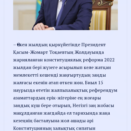
– Өткен жылдың қыркүйе­гін­де Президент
Қасым-Жомарт Тоқаев­тың Жолдауында
жария­ланған консти­ту­циялық реформа 2022
жылдан бері жүзеге асырылып келе жатқан
мемле­кетті кешенді жаңғыртудың заңды
жалғасы екенін атап өткен жөн. Биыл 15
наурызда өтетін жалпыхалықтық референдум
азаматтардың ерік-жігеріне ең жоғары
заңдық күш бере отырып, Негізгі заң жобасы
мақұлданған жағдайда ел тарихында жаңа
кезеңнің басталуына жол ашады әрі
Конституцияның халықтық сипатын