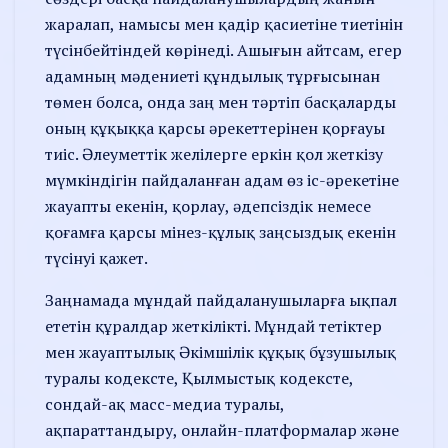
жаралап, намысы мен қадір қасиетіне тиетінін
түсін­бейтіндей көрінеді. Ашығын айтсам, егер
адамның мәдениеті құндылық тұрғысынан
төмен болса, онда заң мен тәртіп бас­қаларды
оның құқыққа қарсы әрекеттерінен қорғауы
тиіс. Әлеуметтік желілерге еркін қол жеткізу
мүмкіндігін пайдаланған адам өз іс-әрекетіне
жауапты екенін, қорлау, әдепсіздік немесе
қоғамға қарсы мінез-құлық заңсыздық екенін
түсінуі қажет.
Заңнамада мұндай пайдала­ну­шы­ларға ықпал
ететін құрал­дар жеткілікті. Мұндай тетіктер
мен жауаптылық Әкімшілік құқық бұзушылық
туралы кодексте, Қылмыстық кодексте,
сондай-ақ масс-медиа туралы,
ақпараттандыру, онлайн-платформалар және