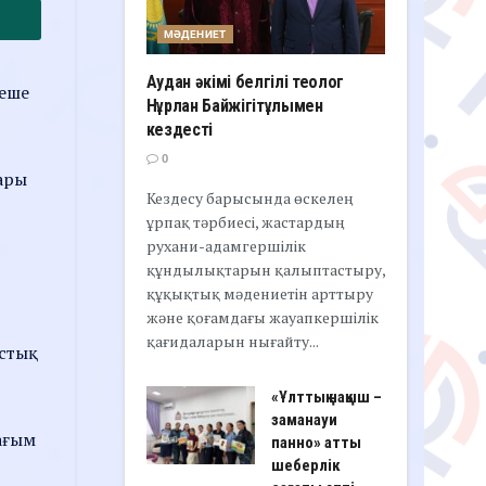
МӘДЕНИЕТ
Аудан әкімі белгілі теолог
неше
Нұрлан Байжігітұлымен
кездесті
0
ары
Кездесу барысында өскелең
ұрпақ тәрбиесі, жастардың
рухани-адамгершілік
құндылықтарын қалыптастыру,
құқықтық мәдениетін арттыру
және қоғамдағы жауапкершілік
қағидаларын нығайту...
ыстық
«Ұлттық нақыш –
заманауи
ағым
панно» атты
шеберлік