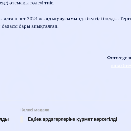
ге) өтемақы төлеуі тиіс.
лы алғаш рет 2024 жылдың маусымында белгілі болды. Терг
с баласы бары анықталған.
Фото:egem
smartne
Келесі мақала
ылды
Еңбек ардагерлеріне құрмет көрсетілді