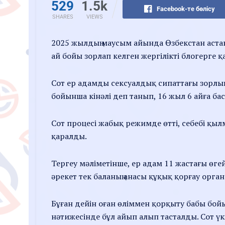
529
1.5k
Facebook-те бөлісу
SHARES
VIEWS
2025 жылдың маусым айында Өзбекстан аста
ай бойы зорлап келген жергілікті блогерге 
Сот ер адамды сексуалдық сипаттағы зорлық
бойынша кінәлі деп танып, 16 жыл 6 айға б
Сот процесі жабық режимде өтті, себебі қы
қаралды.
Тергеу мәліметінше, ер адам 11 жастағы өг
әрекет тек баланың анасы құқық қорғау орга
Бұған дейін оған өліммен қорқыту бабы бо
нәтижесінде бұл айып алып тасталды. Сот ү