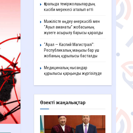
Қазалыда теміржолшылардың
кәсіби мерекесі аталып өтті
Мәжілісте өңдеу өнеркәсібі мен
“Ауыл аманаты” жобасының
жүзеге асырылу барысы қаралды
“Арал — Каспий Магистралі”:
Республикалық маңызы бар үш
жобаның құрылысы басталды
Медициналық нысандар
құрылысы қарқынды жүргізілуде
Өзекті жаңалықтар