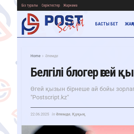
Біз туралы
Серіктестер
Жарнама
БАСТЫ БЕТ
ЖАҢ
Home
Әлемде
Белгілі блогер өгей 
Өгей қызын бірнеше ай бойы зорлап
"Postscript.kz"
in
22.06.2025
Әлемде
,
Құқық