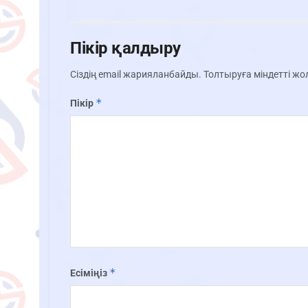
Пікір қалдыру
Сіздің email жарияланбайды.
Толтыруға міндетті ж
*
Пікір
*
Есіміңіз