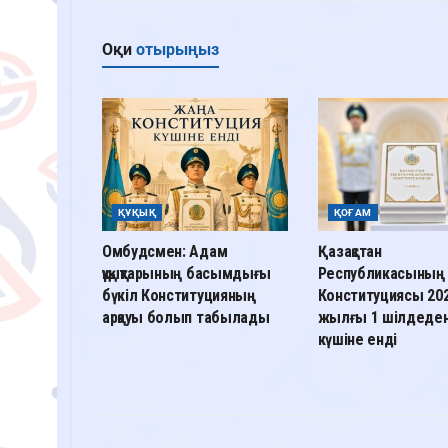
Оқи
отырыңыз
ҚҰҚЫҚ
ҚОҒАМ
Омбудсмен: Адам
Қазақстан
құқықтарының басымдығы
Республикасының
бүкіл Конституцияның
Конституциясы 20
арқауы болып табылады
жылғы 1 шілдеден
күшіне енді