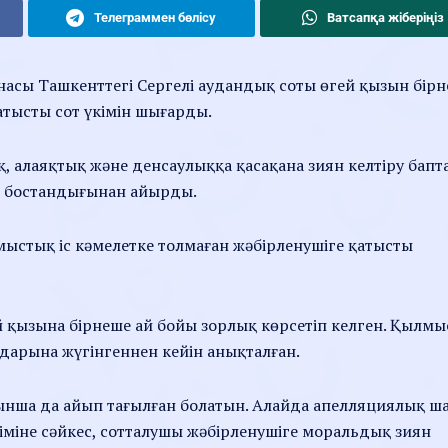
Телеграммен бөлісу
Ватсапқа жіберіңіз
насы Ташкенттегі Сергелі аудандық соты өгей қызын бір
қатысты сот үкімін шығарды.
, алаяқтық және денсаулыққа қасақана зиян келтіру бапт
ас бостандығынан айырды.
лмыстық іс кәмелетке толмаған жәбірленушіге қатысты
ей қызына бірнеше ай бойы зорлық көрсетіп келген. Қылм
ндарына жүгінгеннен кейін анықталған.
йынша да айып тағылған болатын. Алайда апелляциялық ш
кіміне сәйкес, сотталушы жәбірленушіге моральдық зиян