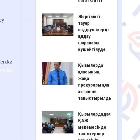
сағаты өтті
Жергілікті
еу
тауар
өндірушілерді
қолдау
шаралары
күшейтілуде
en.kz
Қызылорда
ws.kz
қаласының
жаңа
прокуроры қала
активіне
таныстырылды
Қызылордадағы
ҚАЖ
мекемесінде
тәлімгерлер