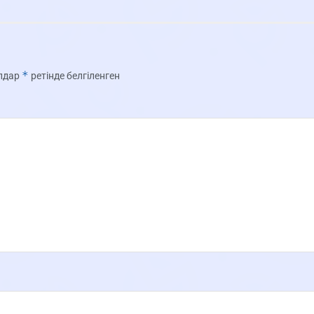
*
олдар
ретінде белгіленген