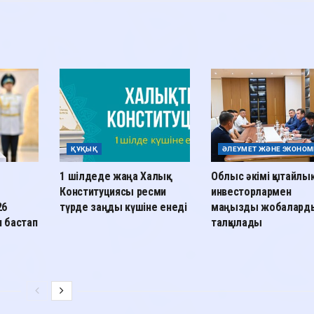
ҚҰҚЫҚ
ӘЛЕУМЕТ ЖӘНЕ ЭКОНОМ
1 шілдеде жаңа Халық
Облыс әкімі қытайлық
Конституциясы ресми
инвесторлармен
26
түрде заңды күшіне енеді
маңызды жобалард
 бастап
талқылады