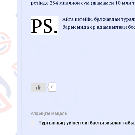
ретінде 254 миллион сум (шамамен 10 млн тең
PS.
Айта кетейік, бұл жағдай тура
барысында ер адамның тағы бе
0
Алдыңғы мақала
Тұрғынның үйінен екі басты жылан таб