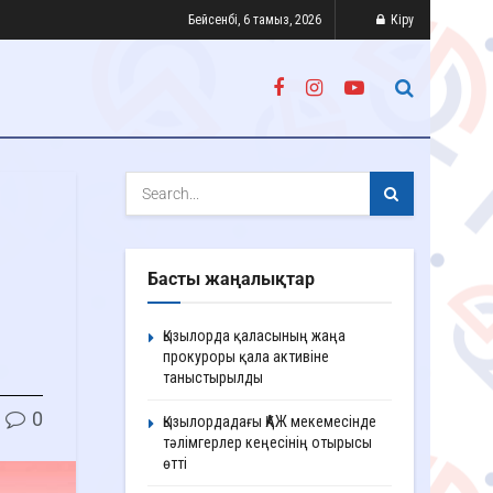
Бейсенбі, 6 тамыз, 2026
Кіру
Басты жаңалықтар
Қызылорда қаласының жаңа
прокуроры қала активіне
таныстырылды
0
Қызылордадағы ҚАЖ мекемесінде
тәлімгерлер кеңесінің отырысы
өтті