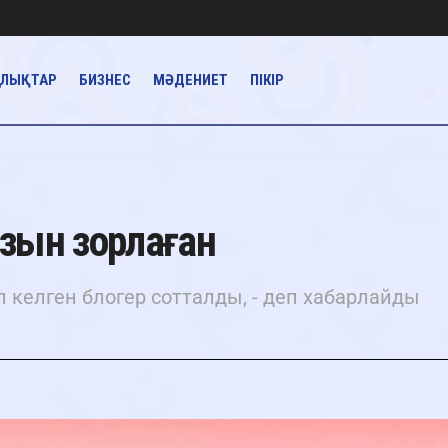
АЛЫҚТАР
БИЗНЕС
МӘДЕНИЕТ
ПІКІР
қызын зорлаған
 келген блогер сотталды, - деп хабарлайды