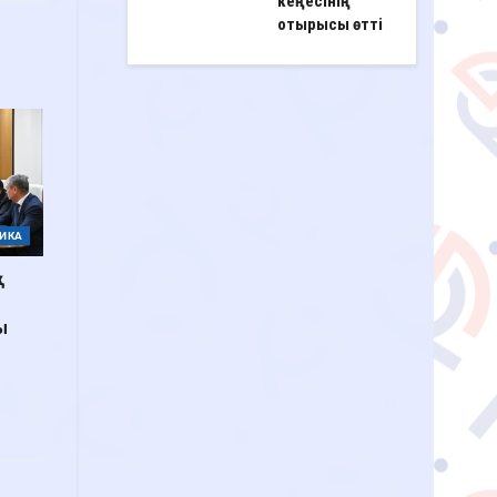
кеңесінің
отырысы өтті
ИКА
ы