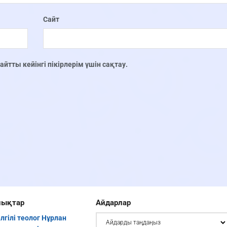
Сайт
тты кейінгі пікірлерім үшін сақтау.
лықтар
Айдарлар
елгілі теолог Нұрлан