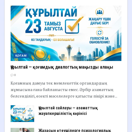
ҚОҒАМ
Құрылтай — қоғамдық диалогтың маңызды алаңы
0
Қоғамның дамуы тек мемлекеттік органдардың
жұмысына ғана байланысты емес. Әрбір азаматтың
белсенділігі, өзекті мәселелерге қатысты пікірі және...
Құрылтай сайлауы — азаматтық
жауапкершіліктің көрінісі
Жазасын өтеушілерге психологиялық