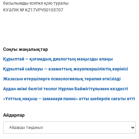
басылымды есепке қою туралы
КУӘЛІК № KZ17VPY00103707
Соңғы жаңалықтар
Құрылтай — қоғамдық диалогтың маңызды алаңы
Құрылтай сайлауы — азаматтық жауапкершіліктің көрінісі
Жазасын өтеушілерге психологиялық терапия өткізілді
Аудан әкімі белгілі теолог Нұрлан Байжігітұлымен кездесті
«Ұлттық нақыш – заманауи панно» атты шеберлік сағаты өтті
Айдарлар