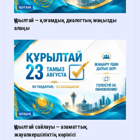
ҚОҒАМ
Құрылтай — қоғамдық диалогтың маңызды
алаңы
ҚҰҚЫҚ
Құрылтай сайлауы — азаматтық
жауапкершіліктің көрінісі