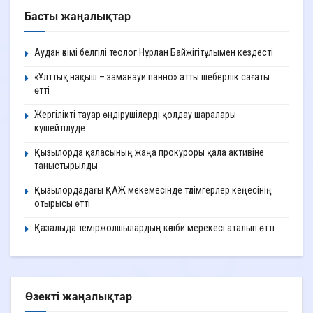
Басты жаңалықтар
Аудан әкімі белгілі теолог Нұрлан Байжігітұлымен кездесті
«Ұлттық нақыш – заманауи панно» атты шеберлік сағаты
өтті
Жергілікті тауар өндірушілерді қолдау шаралары
күшейтілуде
Қызылорда қаласының жаңа прокуроры қала активіне
таныстырылды
Қызылордадағы ҚАЖ мекемесінде тәлімгерлер кеңесінің
отырысы өтті
Қазалыда теміржолшылардың кәсіби мерекесі аталып өтті
Өзекті жаңалықтар