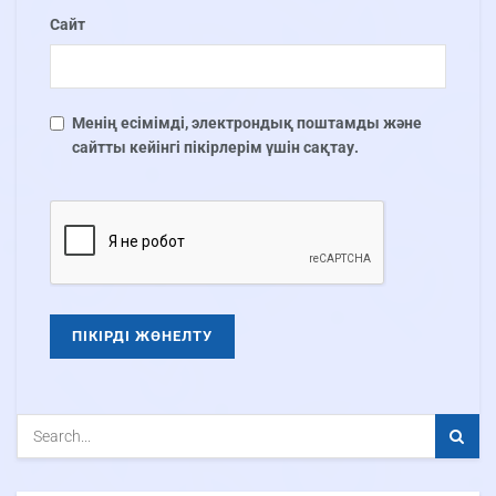
Сайт
Менің есімімді, электрондық поштамды және
сайтты кейінгі пікірлерім үшін сақтау.