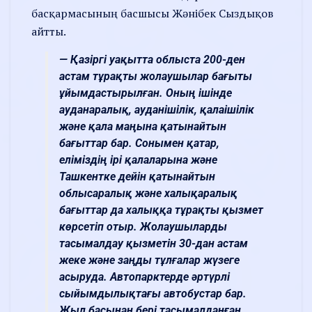
басқармасының басшысы Жәнібек Сыздықов
айтты.
— Қазіргі уақытта облыста 200-ден
астам тұрақты жолаушылар бағыты
ұйымдастырылған. Оның ішінде
ауданаралық, ауданішілік, қалаішілік
және қала маңына қатынайтын
бағыттар бар. Сонымен қатар,
еліміздің ірі қалаларына және
Ташкентке дейін қатынайтын
облысаралық және халықаралық
бағыттар да халыққа тұрақты қызмет
көрсетіп отыр. Жолаушыларды
тасымалдау қызметін 30-дан астам
жеке және заңды тұлғалар жүзеге
асыруда. Автопарктерде әртүрлі
сыйымдылықтағы автобустар бар.
Жыл басынан бері тасымалданған