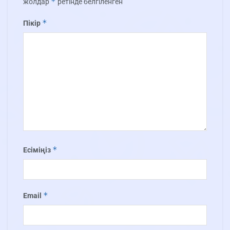
*
жолдар
ретінде белгіленген
*
Пікір
*
Есіміңіз
*
Email