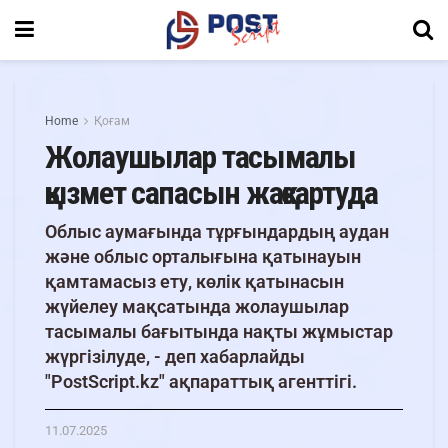
Home
Қоғам
Жолаушылар тасымалы
қызмет сапасын жақсартуда
Облыс аумағында тұрғындардың аудан
және облыс орталығына қатынауын
қамтамасыз ету, көлік қатынасын
жүйелеу мақсатында жолаушылар
тасымалы бағытында нақты жұмыстар
жүргізілуде, - деп хабарлайды
"PostScript.kz" ақпараттық агенттігі.
11.07.2025