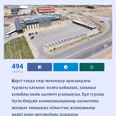
494
SHARES
Қазіргі таңда елді мекендер арасындағы
тұрақты қатынас жолға қойылып, халыққа
қолайлы көлік қызметі ұсынылуда. Бұл туралы
бүгін Өңірлік коммуникациялар қызметінің
ақпарат алаңында облыстық жолаушылар
көлігі және автомобиль жолдары