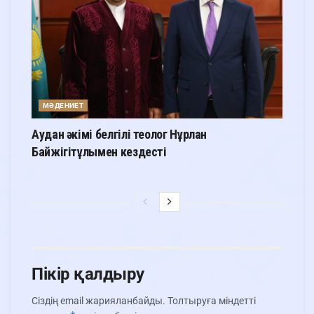
МӘДЕНИЕТ
Аудан әкімі белгілі теолог Нұрлан
Байжігітұлымен кездесті
Пікір қалдыру
Сіздің email жарияланбайды.
Толтыруға міндетті