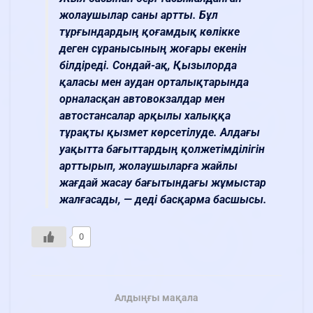
жолаушылар саны артты. Бұл
тұрғындардың қоғамдық көлікке
деген сұранысының жоғары екенін
білдіреді. Сондай-ақ, Қызылорда
қаласы мен аудан орталықтарында
орналасқан автовокзалдар мен
автостансалар арқылы халыққа
тұрақты қызмет көрсетілуде. Алдағы
уақытта бағыттардың қолжетімділігін
арттырып, жолаушыларға жайлы
жағдай жасау бағытындағы жұмыстар
жалғасады, — деді басқарма басшысы.
0
Алдыңғы мақала