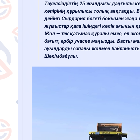
Тәуелсіздіктің 25 жылдығы даңғылы к
көпірінің құрылысы толық аяқталды. Бұ
дейінгі Сырдария бөгеті бойымен жаңа
жұмыстар қала ішіндегі көлік ағынын қа
Жол — тек қатынас құралы емес, ел эко
бағыт, әрбір учаске маңызды. Басты м
ауылдарды сапалы жолмен байланыстыру
Шәкімбайұлы.