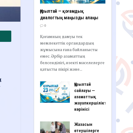
Құрылтай — қоғамдық
диалогтың маңызды алаңы
0
Қоғамның дамуы тек
мемлекеттік органдардың
жұмысына ғана байланысты
емес. Әрбір азаматтың
белсенділігі, өзекті мәселелерге
қатысты пікірі және...
ң
Құрылтай
—
сайлауы —
азаматтық
жауапкершіліктің
көрінісі
Жазасын
өтеушілерге