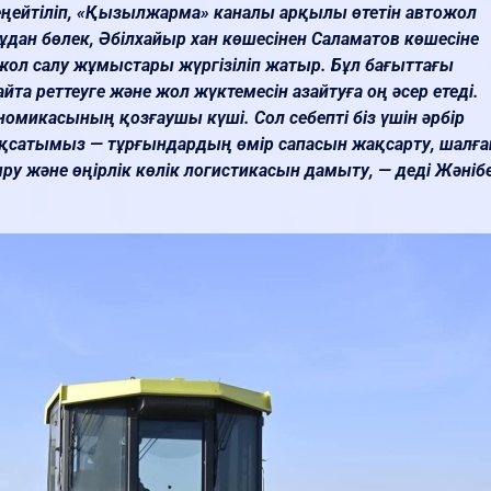
еңейтіліп, «Қызылжарма» каналы арқылы өтетін автожол
дан бөлек, Әбілхайыр хан көшесінен Саламатов көшесіне
 жол салу жұмыстары жүргізіліп жатыр. Бұл бағыттағы
йта реттеуге және жол жүктемесін азайтуға оң әсер етеді.
номикасының қозғаушы күші. Сол себепті біз үшін әрбір
ақсатымыз — тұрғындардың өмір сапасын жақсарту, шалға
 және өңірлік көлік логистикасын дамыту, — деді Жәніб