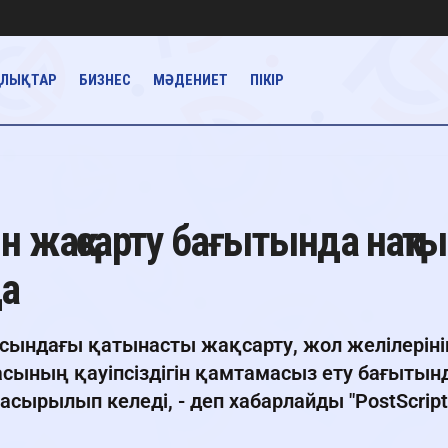
АЛЫҚТАР
БИЗНЕС
МӘДЕНИЕТ
ПІКІР
 жақсарту бағытында нақты
да
асындағы қатынасты жақсарту, жол желілеріні
асының қауіпсіздігін қамтамасыз ету бағытын
сырылып келеді, - деп хабарлайды "PostScript