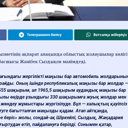
Телеграммен бөлісу
Ватсапқа жіберіңіз
қызметінің ақпарат алаңында облыстық жолаушылар көлігі
басшысы Жәнібек Сыздықов мәлімдеді.
мағындағы жергілікті маңызы бар автомобиль жолдарыны
йды. Оның ішінде республикалық маңызы бар жолдар 
555 шақырым, ал 1965,5 шақырым аудандық маңызы бар
жылы өңірде ұзындығы 330 шақырымға жуық жолдар мен
е жөндеу жұмыстары жүргізілуде. Бұл — халықтың қауіпсіз
уге бағытталған маңызды қадам. Атап айтқанда,
 беріс» жолы, сондай-ақ Шіркейлі, Сыздық, Жаңадария
ғыртудан өтіп, пайдалануға берілді. Сонымен қатар,