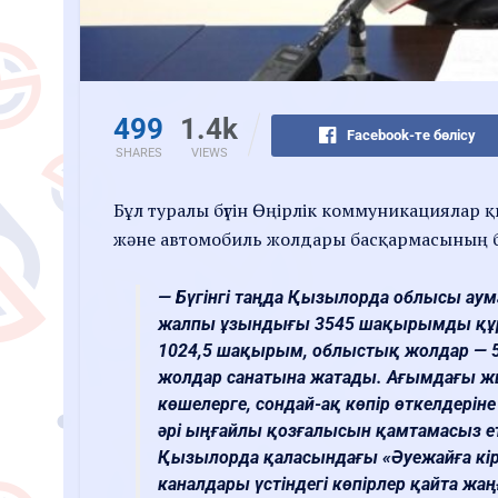
499
1.4k
Facebook-те бөлісу
SHARES
VIEWS
Бұл туралы бүгін Өңірлік коммуникациялар 
және автомобиль жолдары басқармасының 
— Бүгінгі таңда Қызылорда облысы ау
жалпы ұзындығы 3545 шақырымды құра
1024,5 шақырым, облыстық жолдар — 
жолдар санатына жатады. Ағымдағы 
көшелерге, сондай-ақ көпір өткелдерін
әрі ыңғайлы қозғалысын қамтамасыз ет
Қызылорда қаласындағы «Әуежайға кіре
каналдары үстіндегі көпірлер қайта жаң