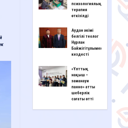
психологиялық
терапия
өткізілді
Аудан әкімі
белгілі теолог
й
Нұрлан
ек
Байжігітұлымен
кездесті
«Ұлттық
нақыш –
заманауи
панно» атты
шеберлік
сағаты өтті