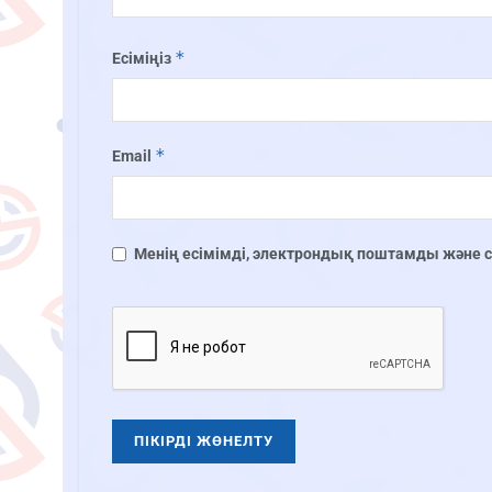
*
Есіміңіз
*
Email
Менің есімімді, электрондық поштамды және сай