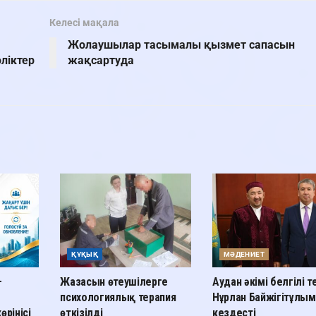
Келесі мақала
Жолаушылар тасымалы қызмет сапасын
ліктер
жақсартуда
ҚҰҚЫҚ
МӘДЕНИЕТ
—
Жазасын өтеушілерге
Аудан әкімі белгілі 
психологиялық терапия
Нұрлан Байжігітұлы
өрінісі
өткізілді
кездесті