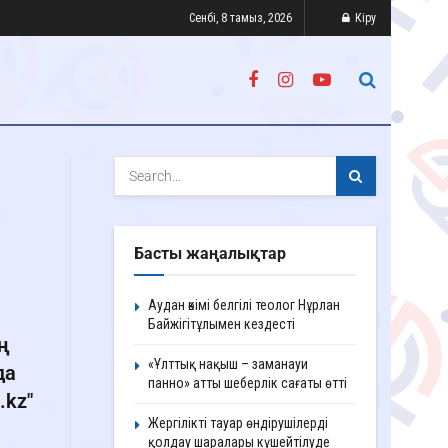
Сенбі, 8 тамыз, 2026
Кіру
Басты жаңалықтар
Аудан әкімі белгілі теолог Нұрлан
Байжігітұлымен кездесті
ң
«Ұлттық нақыш – заманауи
да
панно» атты шеберлік сағаты өтті
.kz"
Жергілікті тауар өндірушілерді
қолдау шаралары күшейтілуде