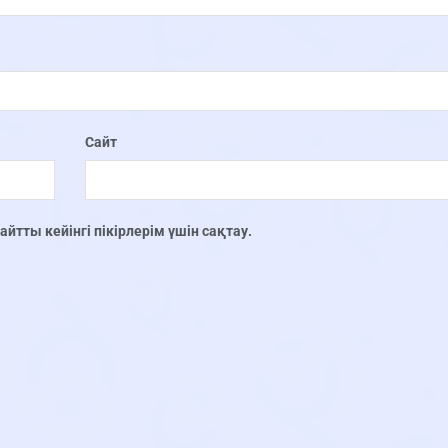
Сайт
тты кейінгі пікірлерім үшін сақтау.