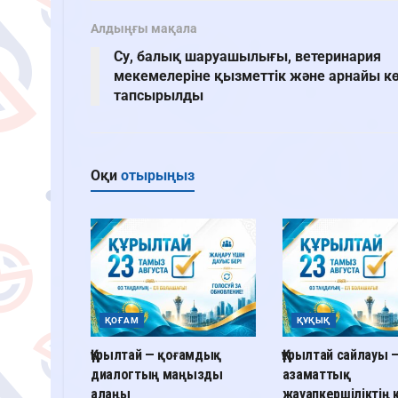
Алдыңғы мақала
Су, балық шаруашылығы, ветеринария
мекемелеріне қызметтік және арнайы кө
тапсырылды
Оқи
отырыңыз
ҚОҒАМ
ҚҰҚЫҚ
Құрылтай — қоғамдық
Құрылтай сайлауы 
диалогтың маңызды
азаматтық
алаңы
жауапкершіліктің к