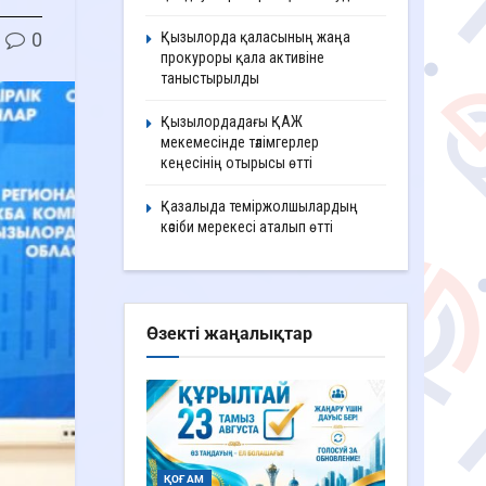
0
Қызылорда қаласының жаңа
прокуроры қала активіне
таныстырылды
Қызылордадағы ҚАЖ
мекемесінде тәлімгерлер
кеңесінің отырысы өтті
Қазалыда теміржолшылардың
кәсіби мерекесі аталып өтті
Өзекті жаңалықтар
ҚОҒАМ