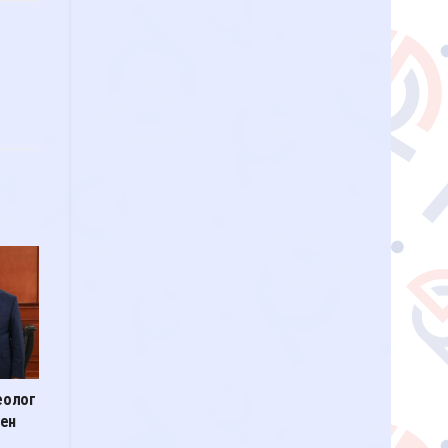
теолог
мен