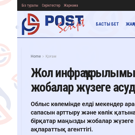
Біз туралы
Серіктестер
Жарнама
БАСТЫ БЕТ
ЖАҢ
Home
Қоғам
Жол инфрақұрылымын
жобалар жүзеге асу
Облыс көлемінде елді мекендер ар
сапасын арттыру және көлік қатын
бірқатар маңызды жобалар жүзеге а
ақпараттық агенттігі.