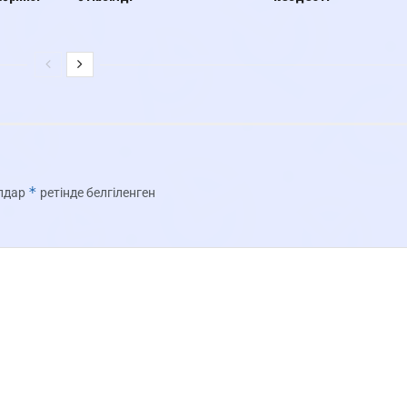
*
олдар
ретінде белгіленген