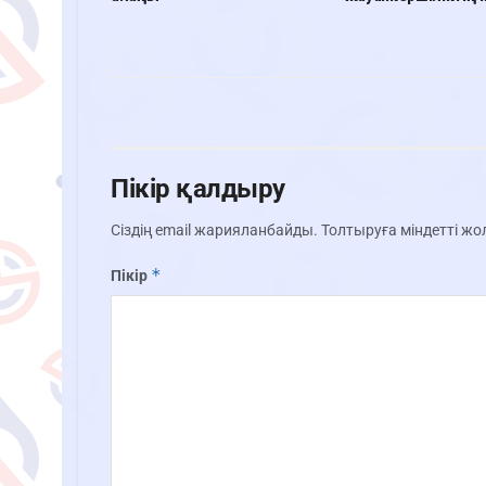
Пікір қалдыру
Сіздің email жарияланбайды.
Толтыруға міндетті ж
*
Пікір