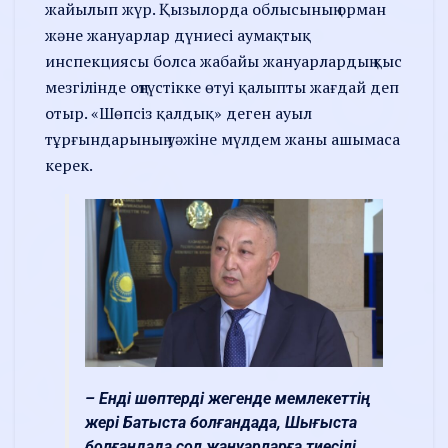
жайылып жүр. Қызылорда облысының орман
және жануарлар дүниесі аумақтық
инспекциясы болса жабайы жануарлардың қыс
мезгілінде оңтүстікке өтуі қалыпты жағдай деп
отыр. «Шөпсіз қалдық» деген ауыл
тұрғындарының уәжіне мүлдем жаны ашымаса
керек.
– Енді шөптерді жегенде мемлекеттің
жері Батыста болғандада, Шығыста
болғандада сол жануарларға тиесілі