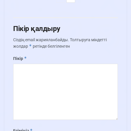
Пікір қалдыру
Сіздің email жарияланбайды.
Толтыруға міндетті
*
жолдар
ретінде белгіленген
*
Пікір
*
Есіміңіз