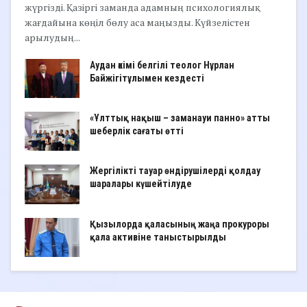
жүргізді. Қазіргі заманда адамның психологиялық
жағдайына көңіл бөлу аса маңызды. Күйзелістен
арылудың...
Аудан әкімі белгілі теолог Нұрлан
Байжігітұлымен кездесті
«Ұлттық нақыш – заманауи панно» атты
шеберлік сағаты өтті
Жергілікті тауар өндірушілерді қолдау
шаралары күшейтілуде
Қызылорда қаласының жаңа прокуроры
қала активіне таныстырылды