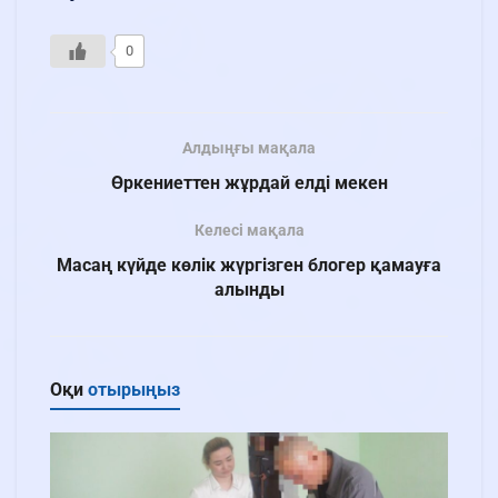
0
Алдыңғы мақала
Өркениеттен жұрдай елді мекен
Келесі мақала
Масаң күйде көлік жүргізген блогер қамауға
алынды
Оқи
отырыңыз