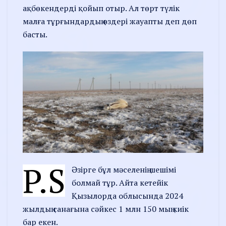
ақбөкендерді қойып отыр. Ал төрт түлік
малға тұрғындардың өздері жауапты деп дөп
басты.
P.S
Әзірге бұл мәселенің шешімі
болмай тұр. Айта кетейік
Қызылорда облысында 2024
жылдың санағына сәйкес 1 млн 150 мың киік
бар екен.