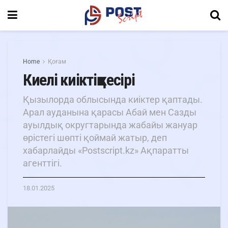
Home
Қоғам
Киелі киіктің кесірі
Қызылорда облысында киіктер қаптады.
Арал ауданына қарасы Абай мен Сазды
ауылдық округтарында жабайы жануар
өрістегі шөпті қоймай жатыр, деп
хабарлайды «Postscript.kz» Ақпаратты
агенттігі.
18.01.2025