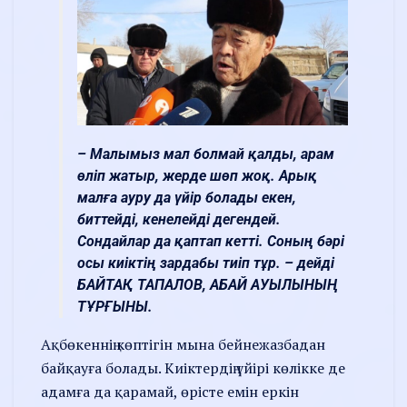
– Малымыз мал болмай қалды, арам
өліп жатыр, жерде шөп жоқ. Арық
малға ауру да үйір болады екен,
биттейді, кенелейді дегендей.
Сондайлар да қаптап кетті. Соның бәрі
осы киіктің зардабы тиіп тұр. – дейді
БАЙТАҚ ТАПАЛОВ, АБАЙ АУЫЛЫНЫҢ
ТҰРҒЫНЫ.
Ақбөкеннің көптігін мына бейнежазбадан
байқауға болады. Киіктердің үйірі көлікке де
адамға да қарамай, өрісте емін еркін