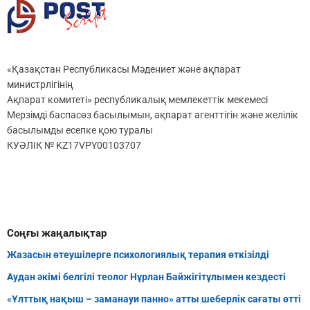
«Қазақстан Республикасы Мәдениет және ақпарат
министрлігінің
Ақпарат комитеті» республикалық мемлекеттік мекемесі
Мерзімді баспасөз басылымын, ақпарат агенттігін және желілік
басылымды есепке қою туралы
КУӘЛІК № KZ17VPY00103707
Соңғы жаңалықтар
Жазасын өтеушілерге психологиялық терапия өткізілді
Аудан әкімі белгілі теолог Нұрлан Байжігітұлымен кездесті
«Ұлттық нақыш – заманауи панно» атты шеберлік сағаты өтті