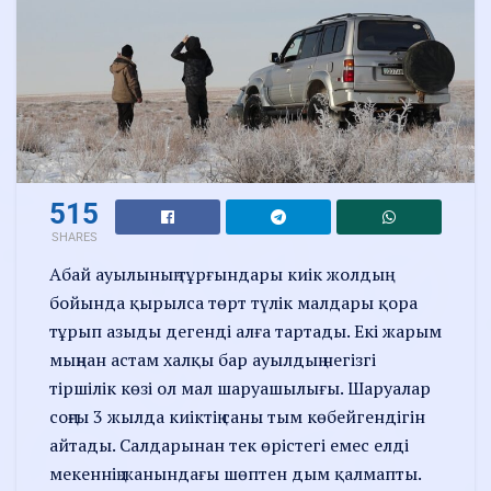
515
SHARES
Абай ауылының тұрғындары киік жолдың
бойында қырылса төрт түлік малдары қора
тұрып азыды дегенді алға тартады. Екі жарым
мыңнан астам халқы бар ауылдың негізгі
тіршілік көзі ол мал шаруашылығы. Шаруалар
соңғы 3 жылда киіктің саны тым көбейгендігін
айтады. Салдарынан тек өрістегі емес елді
мекеннің жанындағы шөптен дым қалмапты.