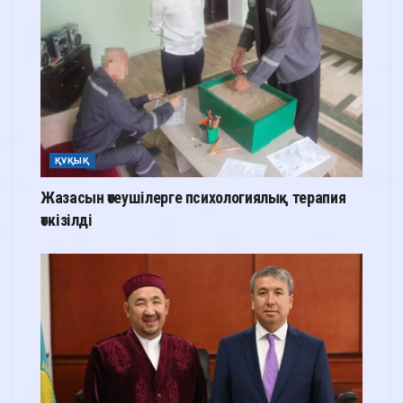
ҚҰҚЫҚ
Жазасын өтеушілерге психологиялық терапия
өткізілді