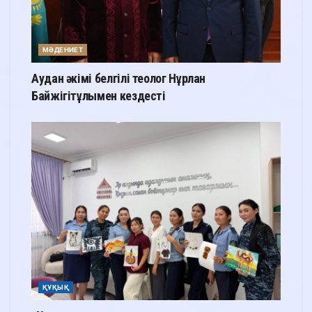
МӘДЕНИЕТ
Аудан әкімі белгілі теолог Нұрлан
Байжігітұлымен кездесті
ҚҰҚЫҚ