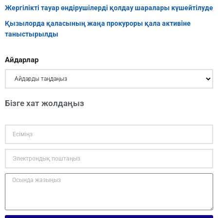
Жергілікті тауар өндірушілерді қолдау шаралары күшейтілуде
Қызылорда қаласының жаңа прокуроры қала активіне
таныстырылды
Айдарлар
Бізге хат жолдаңыз