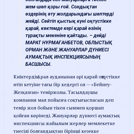
жем-шөп қоры ғой. Сондықтан
өздерінің өту жолдарындағы шөптерді
жейді. Сөйтіп қыстық күні оңтүстікке
қарай, көктемде кері қарай өзінің
тұрақты мекеніне қайтады. – дейді
МАРАТ НҰРМАҒАНБЕТОВ, ОБЛЫСТЫҚ
ОРМАН ЖӘНЕ ЖАНУАРЛАР ДҮНИЕСІ
АУМАҚТЫҚ ИНСПЕКЦИЯСЫНЫҢ
БАСШЫСЫ.
Киіктердің Арал ауданынан әрі қарай оңтүстікке
өтіп кетуіне тағы бір кедергі ол — «Бейнеу-
Жезқазған» теміржолы. Тасылдаушы
компания мал пойызға соқтығыспасын деп
темір жол бойын тікен сыммен қоршап
қойған көрінеді. Жануарлар дүниесі аумақтық
инспекциясы жайылым жерлер мемлекетке
тиесілі болғандықтан бірінші кезекке