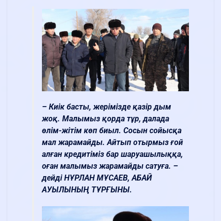
– Киік басты, жерімізде қазір дым
жоқ. Малымыз қорда тұр, далада
өлім-жітім көп биыл. Сосын сойысқа
мал жарамайды. Айтып отырмыз ғой
алған кредитіміз бар шаруашылыққа,
оған малымыз жарамайды сатуға. –
дейді НҰРЛАН МҰСАЕВ, АБАЙ
АУЫЛЫНЫҢ ТҰРҒЫНЫ.