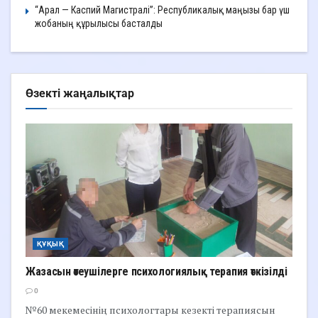
“Арал — Каспий Магистралі”: Республикалық маңызы бар үш
жобаның құрылысы басталды
Өзекті жаңалықтар
ҚҰҚЫҚ
Жазасын өтеушілерге психологиялық терапия өткізілді
0
№60 мекемесінің психологтары кезекті терапиясын