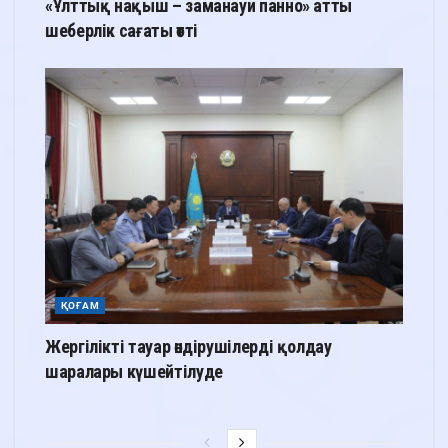
«Ұлттық нақыш – заманауи панно» атты
шеберлік сағаты өтті
ҚОҒАМ
Жергілікті тауар өндірушілерді қолдау
шаралары күшейтілуде