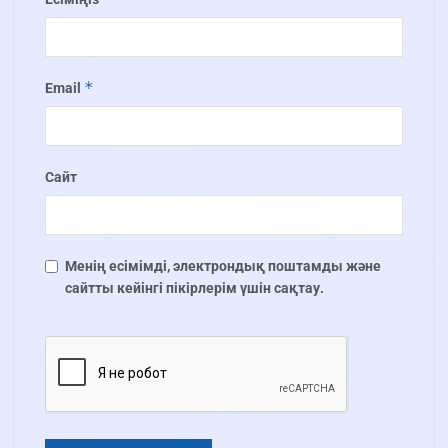
*
Email
Сайт
Менің есімімді, электрондық поштамды және
сайтты кейінгі пікірлерім үшін сақтау.