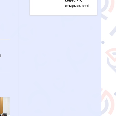
кеңесінің
отырысы өтті
і