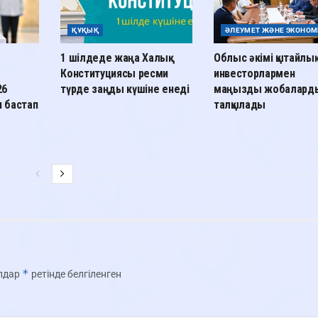
ҚҰҚЫҚ
ӘЛЕУМЕТ ЖӘНЕ ЭКОНОМ
1 шілдеде жаңа Халық
Облыс әкімі қытайлық
Конституциясы ресми
инвесторлармен
26
түрде заңды күшіне енеді
маңызды жобалард
 бастап
талқылады
*
олдар
ретінде белгіленген