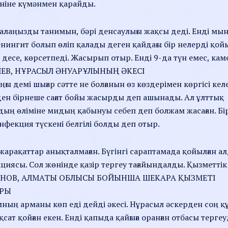
еніне күмәнмен қарайды.
Балаңызды танимын, бәрі денсаулығы жақсы деді. Енді мы
менингит болып өліп қалады деген қайдағы бір нелерді қой
 десе, көрсетпеді. Жасырып отыр. Енді 9-да түн емес, кам
ЛИЕВ, НҰРАСЫЛ ӘНУАРҰЛЫНЫҢ ӘКЕСІ
демі шығар сәтте не болғанын өз көздерімен көргісі келе
зден бірнеше сағат бойы жасырды деп ашынады. Ал ұлттық
аздың өліміне мидың қабынуы себеп деп болжам жасаған. Бі
фекция түскені белгілі болды деп отыр.
жарақаттар анықталмаған. Бүгінгі сараптамада қойылған а
ясы. Сол жөнінде қазір тергеу тағайындалды. Қызметтік
ЛЕУХАНОВ, АЛМАТЫ ОБЛЫСЫ БОЙЫНША ШЕКАРА ҚЫЗМЕТІ
АРЫ
мның арманы көп еді дейді әкесі. Нұрасыл әскерден соң қ
ат қойған екен. Енді қапыда қайғыға оранған отбасы тергеу