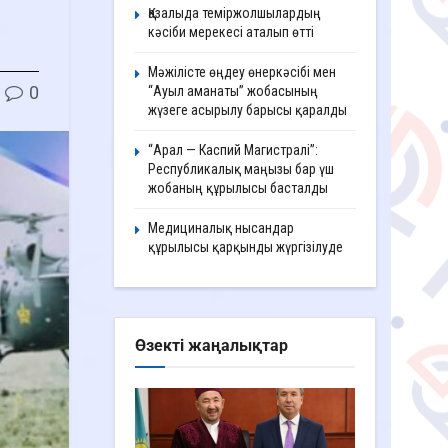
Қазалыда теміржолшылардың
кәсіби мерекесі аталып өтті
Мәжілісте өңдеу өнеркәсібі мен
0
“Ауыл аманаты” жобасының
жүзеге асырылу барысы қаралды
“Арал — Каспий Магистралі”:
Республикалық маңызы бар үш
жобаның құрылысы басталды
Медициналық нысандар
құрылысы қарқынды жүргізілуде
Өзекті жаңалықтар