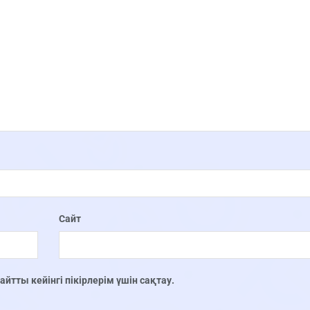
Сайт
тты кейінгі пікірлерім үшін сақтау.