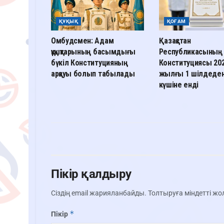
ҚҰҚЫҚ
ҚОҒАМ
Омбудсмен: Адам
Қазақстан
құқықтарының басымдығы
Республикасының
бүкіл Конституцияның
Конституциясы 20
арқауы болып табылады
жылғы 1 шілдеден
күшіне енді
Пікір қалдыру
Сіздің email жарияланбайды.
Толтыруға міндетті ж
*
Пікір