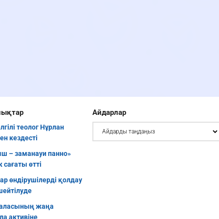
лықтар
Айдарлар
елгілі теолог Нұрлан
ен кездесті
ш – заманауи панно»
 сағаты өтті
уар өндірушілерді қолдау
шейтілуде
аласының жаңа
ла активіне