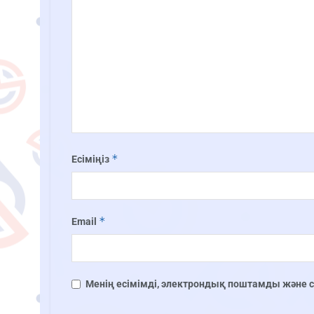
*
Есіміңіз
*
Email
Менің есімімді, электрондық поштамды және сай