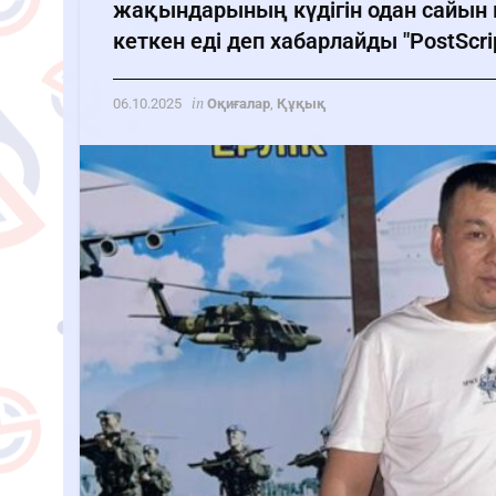
жақындарының күдігін одан сайын кү
кеткен еді деп хабарлайды "PostScri
in
06.10.2025
Оқиғалар
,
Құқық