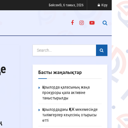
Бейсенбі, 6 тамыз, 2026
Кіру
де
Басты жаңалықтар
Қызылорда қаласының жаңа
прокуроры қала активіне
таныстырылды
Қызылордадағы ҚАЖ мекемесінде
тәлімгерлер кеңесінің отырысы
өтті
ң