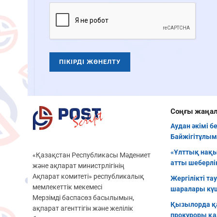
Соңғы жаңа
Аудан әкімі б
Байжігітұлым
«Ұлттық нақы
«Қазақстан Республикасы Мәдениет
атты шеберлік
және ақпарат министрлігінің
Ақпарат комитеті» республикалық
Жергілікті та
мемлекеттік мекемесі
шаралары кү
Мерзімді баспасөз басылымын,
Қызылорда қ
ақпарат агенттігін және желілік
прокуроры қа