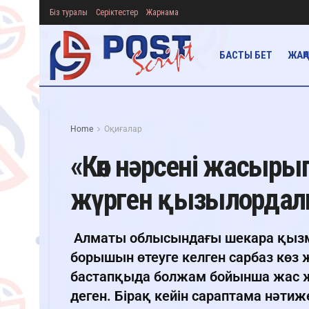
Біз туралы
Серіктестер
Жарнама
БАСТЫ БЕТ
ЖАҢ
Home
Оқиғалар
«Көп нәрсені жасыры
жүрген қызылордалы
Алматы облысындағы шекара қызмет
борышын өтеуге келген сарбаз көз 
бастапқыда болжам бойынша жас ж
деген. Бірақ кейін сараптама нәти