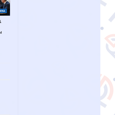
ИКА
ы