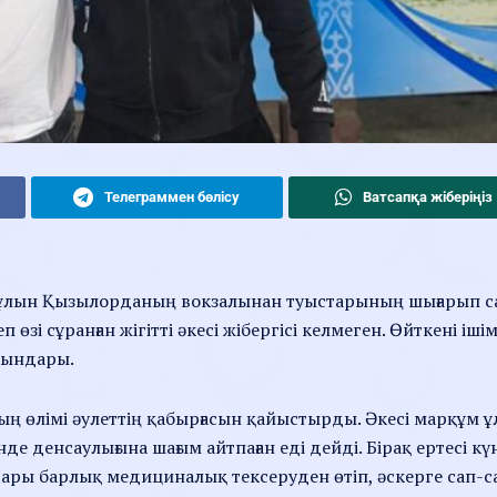
Телеграммен бөлісу
Ватсапқа жіберіңіз
рұлын Қызылорданың вокзалынан туыстарының шығарып са
зі сұранған жігітті әкесі жібергісі келмеген. Өйткені ішім
қындары.
дың өлімі әулеттің қабырғасын қайыстырды. Әкесі марқұм 
е денсаулығына шағым айтпаған еді дейді. Бірақ ертесі кү
ары барлық медициналық тексеруден өтіп, әскерге сап-с