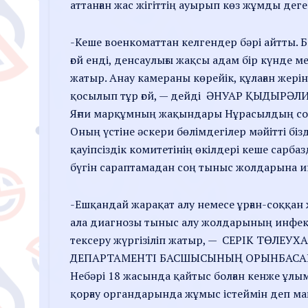
аттанған жас жігіттің ауырып көз жұмды дег
-Кеше военкоматтан келгендер бәрі айтты. 
ғой енді, денсаулығы жақсы адам бір күнде 
жатыр. Анау камераны көрейік, құлаған жерін
қосылып тұр ғой, — дейді ӘНУАР ҚЫДЫРӘ
Яғни марқұмның жақындары Нұрасылдың соңғы 
Оның үстіне әскери бөлімдегілер мәйітті бі
қауіпсіздік комитетінің өкілдері кеше сарб
бүгін сараптамадан соң тыныс жолдарына ин
-Ешқандай жарақат алу немесе ұрған-соққан 
ала диагнозы тыныс алу жолдарының инфекци
тексеру жүргізіліп жатыр, — СЕРІК ТӨ
ДЕПАРТАМЕНТІ БАСШЫСЫНЫҢ ОРЫНБАС
Небәрі 18 жасында қайтыс болған кенже ұлы
қорғау органдарында жұмыс істеймін деп мақс