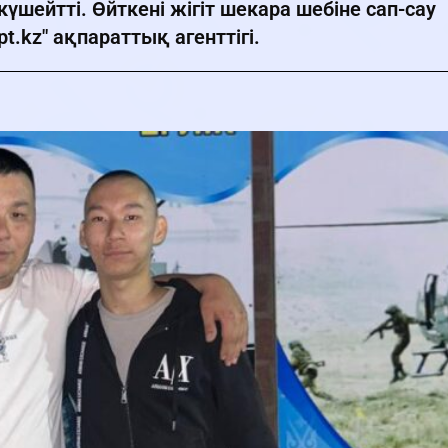
шейтті. Өйткені жігіт шекара шебіне сап-сау
pt.kz" ақпараттық агенттігі.