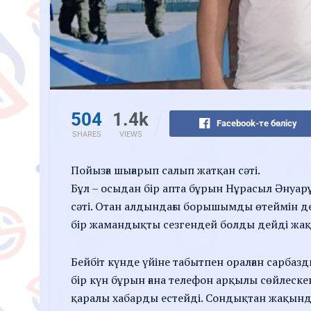
504
1.4k
Facebook-те бөлісу
SHARES
VIEWS
Пойызға шығарып салып жатқан сәті.
Бұл – осыдан бір апта бұрын Нұрасыл Әнуа
сәті. Отан алдындағы борышымды өтеймін деп ө
бір жамандықты сезгендей болды дейді жа
Бейбіт күнде үйіне табытпен оралған сарбаз
бір күн бұрын ғана телефон арқылы сөйлескенд
қаралы хабарды естейді. Сондықтан жақынд