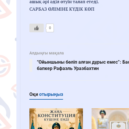
ашық әрі әділ өтуін талап етеді.
САРБАЗ ӨЛІМІНЕ КҮДІК КӨП
0
Алдыңғы мақала
“Ойыншыны бөліп алған дұрыс емес”: Ба
бапкер Рафаэль Уразбахтин
Оқи
отырыңыз