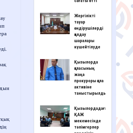
сағаты өтті
Жергілікті
нау
тауар
ып
өндірушілерді
ера
қолдау
шаралары
күшейтілуде
ді.
Қызылорда
рақ
қаласының
жаңа
прокуроры қала
активіне
лдын
таныстырылды
Қызылордадағы
ҚАЖ
ұқық
мекемесінде
дің
тәлімгерлер