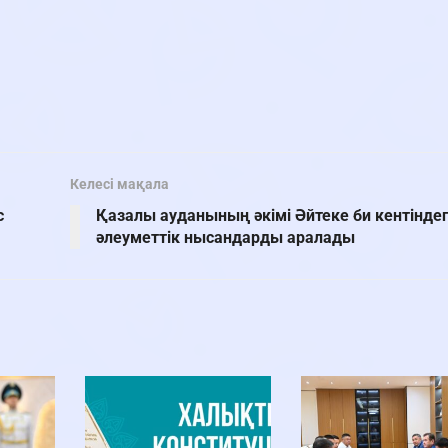
Келесі мақала
с
Қазалы ауданының әкімі Әйтеке би кентіндег
әлеуметтік нысандарды аралады