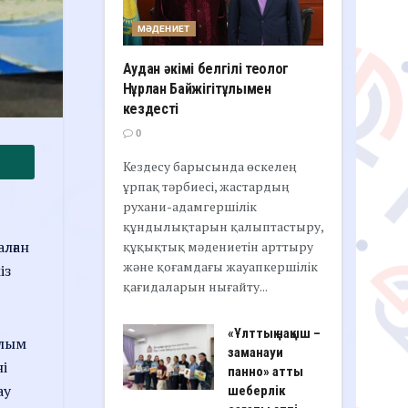
МӘДЕНИЕТ
Аудан әкімі белгілі теолог
Нұрлан Байжігітұлымен
кездесті
0
Кездесу барысында өскелең
ұрпақ тәрбиесі, жастардың
рухани-адамгершілік
құндылықтарын қалыптастыру,
лған
құқықтық мәдениетін арттыру
және қоғамдағы жауапкершілік
із
қағидаларын нығайту...
«Ұлттық нақыш –
ұлым
заманауи
ні
панно» атты
ау
шеберлік