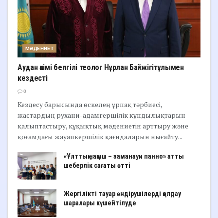
МӘДЕНИЕТ
Аудан әкімі белгілі теолог Нұрлан Байжігітұлымен
кездесті
0
Кездесу барысында өскелең ұрпақ тәрбиесі,
жастардың рухани-адамгершілік құндылықтарын
қалыптастыру, құқықтық мәдениетін арттыру және
қоғамдағы жауапкершілік қағидаларын нығайту...
«Ұлттық нақыш – заманауи панно» атты
шеберлік сағаты өтті
Жергілікті тауар өндірушілерді қолдау
шаралары күшейтілуде