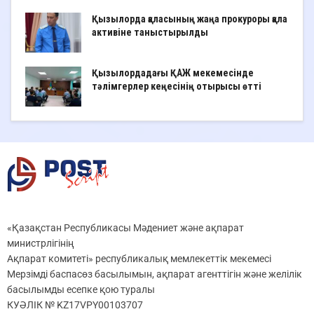
Қызылорда қаласының жаңа прокуроры қала
активіне таныстырылды
Қызылордадағы ҚАЖ мекемесінде
тәлімгерлер кеңесінің отырысы өтті
«Қазақстан Республикасы Мәдениет және ақпарат
министрлігінің
Ақпарат комитеті» республикалық мемлекеттік мекемесі
Мерзімді баспасөз басылымын, ақпарат агенттігін және желілік
басылымды есепке қою туралы
КУӘЛІК № KZ17VPY00103707