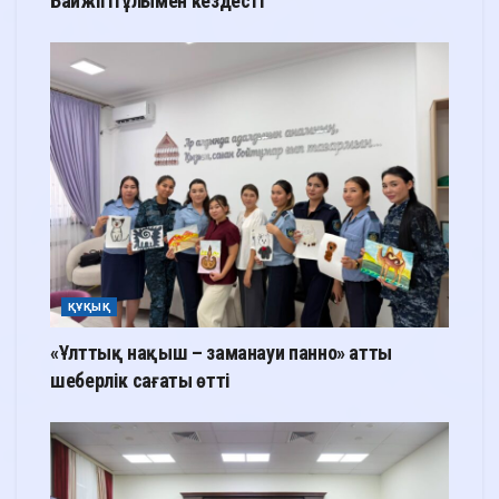
Байжігітұлымен кездесті
ҚҰҚЫҚ
«Ұлттық нақыш – заманауи панно» атты
шеберлік сағаты өтті