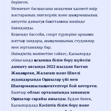
берілген.
Мемлекет басшысына академия қызметі өңір
жастарының зияткерлік және шығармашылық
әлеуетін дамытуға бағытталғаны жөнінде
баяндалды.
Кешенде бассейн, спорт түрлеріне арналған
жаттығу залдары, шығармашылық студиялар
мен зертханалар бар.
Әкімдіктің мәліметіне сәйкес, Қызылорда
облысында
қосымша білім беру жүйесін
дамыту аясында 2022 жылдан бастап
Жаңақорған, Жалағаш және Шиелі
аудандарында Оқушылар үйі мен
Шығармашылық мектептері бой көтерген.
Былтыр
облыс орталығында заманауи
Оқушылар сарайы
ашылды
. Бұдан бөлек,
Қызылордада
Кәсіптік білім беру және