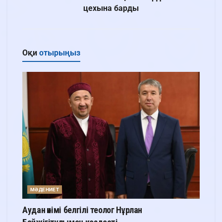
цехына барды
Оқи
отырыңыз
МӘДЕНИЕТ
Аудан әкімі белгілі теолог Нұрлан