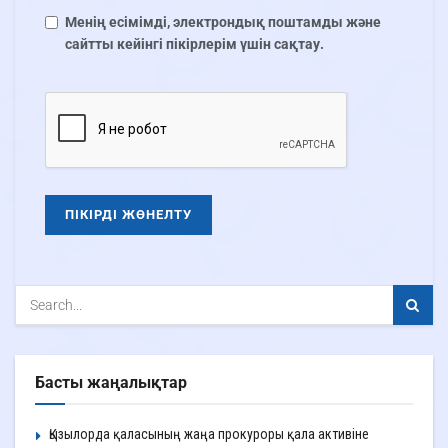
Менің есімімді, электрондық поштамды және
сайтты кейінгі пікірлерім үшін сақтау.
Басты жаңалықтар
Қызылорда қаласының жаңа прокуроры қала активіне