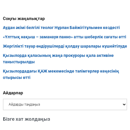
Соңғы жаңалықтар
Аудан әкімі белгілі теолог Нұрлан Байжігітұлымен кездесті
«Ұлттық нақыш – заманауи панно» атты шеберлік сағаты өтті
Жергілікті тауар өндірушілерді қолдау шаралары күшейтілуде
Қызылорда қаласының жаңа прокуроры қала активіне
таныстырылды
Қызылордадағы ҚАЖ мекемесінде тәлімгерлер кеңесінің
отырысы өтті
Айдарлар
Бізге хат жолдаңыз