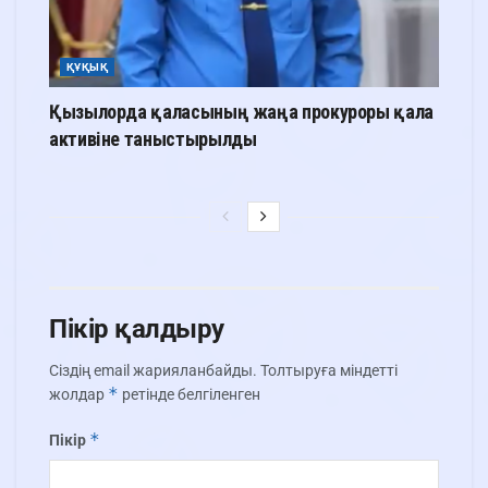
ҚҰҚЫҚ
Қызылорда қаласының жаңа прокуроры қала
активіне таныстырылды
Пікір қалдыру
Сіздің email жарияланбайды.
Толтыруға міндетті
*
жолдар
ретінде белгіленген
*
Пікір