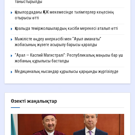
таныстырылды
Қызылордадағы ҚАЖ мекемесінде тәлімгерлер кеңесінің
отырысы өтті
Қазалыда теміржолшылардың кәсіби мерекесі аталып өтті
Мәжілісте өңдеу өнеркәсібі мен “Ауыл аманаты”
жобасының жүзеге асырылу барысы қаралды
“Арал — Каспий Магистралі”: Республикалық маңызы бар үш
жобаның құрылысы басталды
Медициналық нысандар құрылысы қарқынды жүргізілуде
Өзекті жаңалықтар