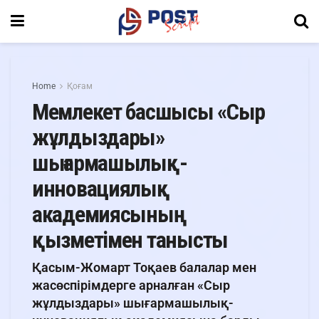
Home
Қоғам
Мемлекет басшысы «Сыр
жұлдыздары»
шығармашылық-
инновациялық
академиясының
қызметімен танысты
Қасым-Жомарт Тоқаев балалар мен
жасөспірімдерге арналған «Сыр
жұлдыздары» шығармашылық-