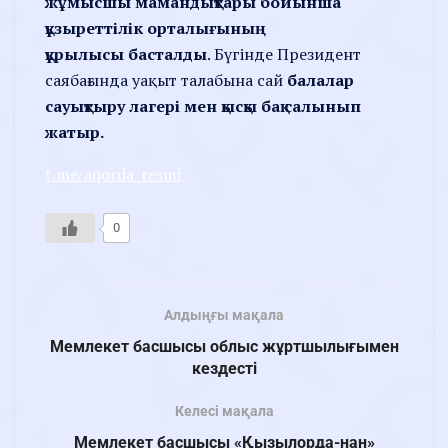
жұмысшы мамандықтары бойынша
құзыреттілік орталығының
құрылысы
басталды
. Бүгінде Президент
саябағында уақыт талабына сай
балалар
сауықтыру лагері мен қысқы бақ салынып
жатыр.
t.me/aqorda_resmi
0
Алдыңғы мақала
Мемлекет басшысы облыс жұртшылығымен
кездесті
Келесі мақала
Мемлекет басшысы «Қызылорда-нан»