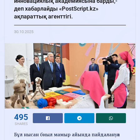
инновациялық академиясына барды,-
деп хабарлайды «PostScript.kz»
ақпараттық агенттігі.
30.10.2025
495
SHARES
Бұл нысан биыл мамыр айында пайдалануға