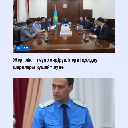
ҚОҒАМ
Жергілікті тауар өндірушілерді қолдау
шаралары күшейтілуде