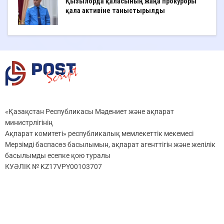
Қызылорда қаласының жаңа прокуроры
қала активіне таныстырылды
«Қазақстан Республикасы Мәдениет және ақпарат
министрлігінің
Ақпарат комитеті» республикалық мемлекеттік мекемесі
Мерзімді баспасөз басылымын, ақпарат агенттігін және желілік
басылымды есепке қою туралы
КУӘЛІК № KZ17VPY00103707