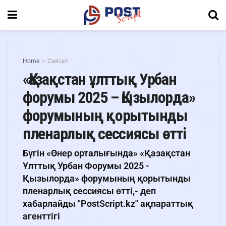
Home
Саясат
«Қазақстан ұлттық Урбан
форумы 2025 – Қызылорда»
форумының қорытынды
пленарлық сессиясы өтті
Бүгін «Өнер орталығында» «Қазақстан
Ұлттық Урбан Форумы 2025 -
Қызылорда» форумының қорытынды
пленарлық сессиясы өтті,- деп
хабарлайды "PostScript.kz" ақпараттық
агенттігі