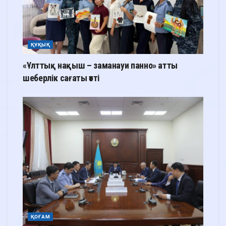
ҚҰҚЫҚ
«Ұлттық нақыш – заманауи панно» атты
шеберлік сағаты өтті
ҚОҒАМ