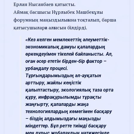
Ерлан Нысанбаев қатысты.
Аймақ басшысы Нұрлыбек Машбекұлы
форумның маңыздылығына тоқталып, барша
қатысушыларға алғысын білдірді.
«Кез келген мемлекеттің әлеуметтік-
экономикалық дамуы қалалардың
өркендеуімен тікелей байланысты. Ал,
оған әсер ететін бірден-бір фактор –
урбандалу процесі.
Тұрғындарымыздың әл-ауқатын
арттыру, жайлы кеңістік
қалыптастыру, экологиялық таза орта
құру, инфрақұрылымды тұрақты
жаңғырту, қалаларды жаңа
технологиялардың көмегімен басқару
– біздің алдымыздағы маңызды
міндеттер. Бұл ретте тиімді басқару
мен дұрыс жобалаудың нәтижесінде