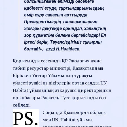
болсын!Егемен елімізді бәсекеге
қабілетті етуде, тұрғындарымыздың
өмір сүру сапасын арттыруда
Президентіміздің тапсырмаларын
жоғары деңгейде орындап, халықтың
зор құрметіне бөлене бергейсіздер! Ел
іргесі берік, Тәуелсіздігіміз тұғырлы
болғай!»,- деді Н.Нәлібаев.
Қорытынды сессияда ҚР Экология және
табиғи ресурстар министрі, Қазақстандағы
Біріккен Ұлттар Ұйымының тұрақты
үйлестірушісі өз пікірлерін ортаға салды. UN-
Habitat ұйымының атқарушы директорының
орынбасары Рафаэль Тутс қорытынды сөз
сөйледі.
PS.
Соңында Қызылорда облысы
мен UN-Habitat ұйымы
арасында декларацияға қол қою