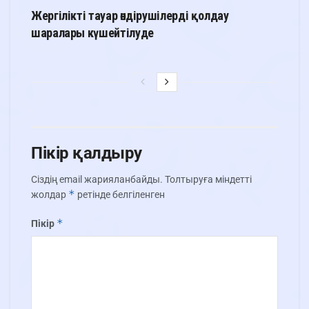
Жергілікті тауар өндірушілерді қолдау
шаралары күшейтілуде
Пікір қалдыру
Сіздің email жарияланбайды.
Толтыруға міндетті
*
жолдар
ретінде белгіленген
*
Пікір