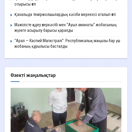
отырысы өтті
Қазалыда теміржолшылардың кәсіби мерекесі аталып өтті
Мәжілісте өңдеу өнеркәсібі мен “Ауыл аманаты” жобасының
жүзеге асырылу барысы қаралды
“Арал — Каспий Магистралі”: Республикалық маңызы бар үш
жобаның құрылысы басталды
Өзекті жаңалықтар