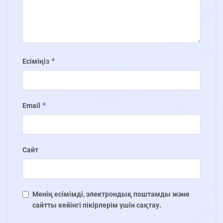
*
Есіміңіз
*
Email
Сайт
Менің есімімді, электрондық поштамды және
сайтты кейінгі пікірлерім үшін сақтау.