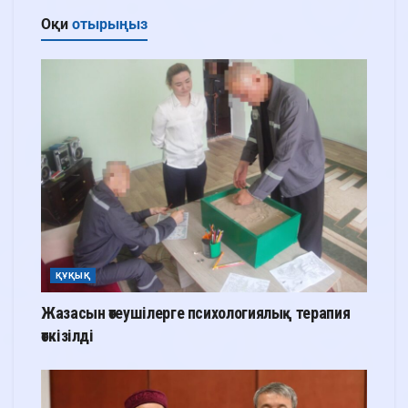
Оқи
отырыңыз
ҚҰҚЫҚ
Жазасын өтеушілерге психологиялық терапия
өткізілді