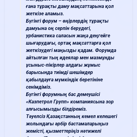
ғана тұрақты даму мақсаттарына қол
жеткізе аламыз.
Бүгінгі форум – өңірлердің тұрақты
дамуына оң серпін берудегі,
урбанистика саласын жаңа деңгейге
шығарудағы, ортақ мақсаттарға қол
жеткізудегі маңызды қадам. Форумда
айтылған тың идеялар мен мазмұнды
ұсыныс-пікірлер алдағы жұмыс
барысында тиімді шешімдер
қабылдауға мүмкіндік беретініне
сенімдіміз.
Бүгінгі форумның бас демеушісі
«Казпетрол Групп» компаниясына зор
алғысымызды білдіреміз.
Тәуелсіз Қазақстанның кемел келешегі
жолындағы әрбір бастамаларыңыз
жемісті, қызметтеріңіз нәтижелі