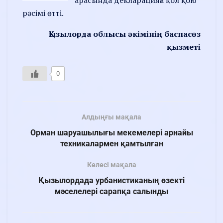
рәсімі өтті.
Қызылорда облысы әкімінің баспасөз
қызметі
0
Алдыңғы мақала
Орман шаруашылығы мекемелері арнайы
техникалармен қамтылған
Келесі мақала
Қызылордада урбанистиканың өзекті
мәселелері сарапқа салынды