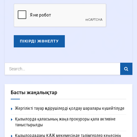
Басты жаңалықтар
Жергілікті тауар өндірушілерді қолдау шаралары күшейтілуде
Қызылорда қаласының жаңа прокуроры қала активіне
таныстырылды
Қызылордадағы ҚАЖ мекемесінде тәлімгерлер кеңесінің