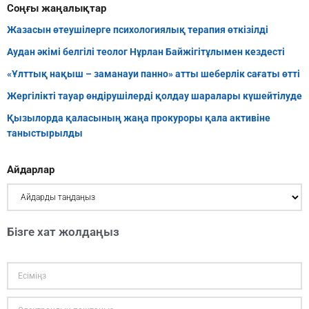
Соңғы жаңалықтар
Жазасын өтеушілерге психологиялық терапия өткізілді
Аудан әкімі белгілі теолог Нұрлан Байжігітұлымен кездесті
«Ұлттық нақыш – заманауи панно» атты шеберлік сағаты өтті
Жергілікті тауар өндірушілерді қолдау шаралары күшейтілуде
Қызылорда қаласының жаңа прокуроры қала активіне
таныстырылды
Айдарлар
Бізге хат жолдаңыз