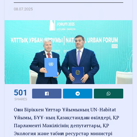
08.07.2025
501
SHARES
Оған Біріккен Ұлттар Ұйымының UN-Habitat
Ұйымы, БҰҰ-ның Қазақстандағы өкілдері, ҚР
Парламенті Мәжілісінің депутаттары, ҚР
Экология және табиғи ресурстар министрі