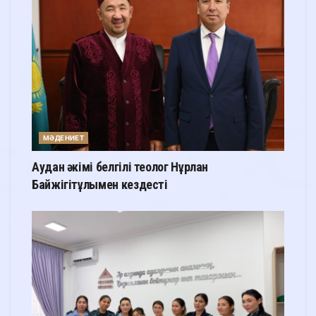
МӘДЕНИЕТ
Аудан әкімі белгілі теолог Нұрлан
Байжігітұлымен кездесті