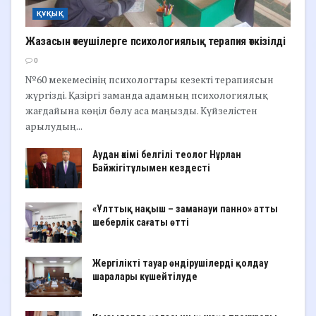
ҚҰҚЫҚ
Жазасын өтеушілерге психологиялық терапия өткізілді
0
№60 мекемесінің психологтары кезекті терапиясын
жүргізді. Қазіргі заманда адамның психологиялық
жағдайына көңіл бөлу аса маңызды. Күйзелістен
арылудың...
Аудан әкімі белгілі теолог Нұрлан
Байжігітұлымен кездесті
«Ұлттық нақыш – заманауи панно» атты
шеберлік сағаты өтті
Жергілікті тауар өндірушілерді қолдау
шаралары күшейтілуде