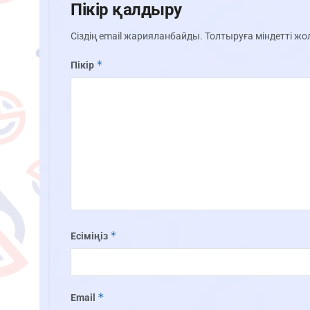
Пікір қалдыру
Сіздің email жарияланбайды.
Толтыруға міндетті ж
*
Пікір
*
Есіміңіз
*
Email