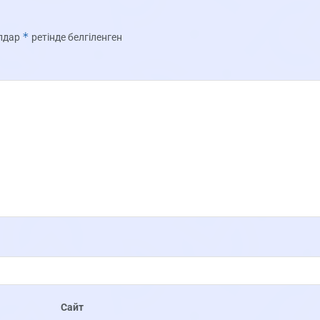
*
олдар
ретінде белгіленген
Сайт