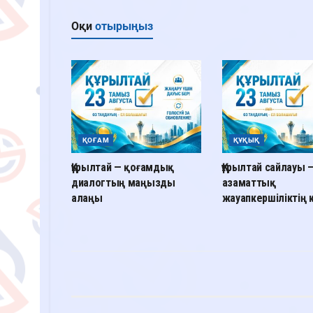
Оқи
отырыңыз
ҚОҒАМ
ҚҰҚЫҚ
Құрылтай — қоғамдық
Құрылтай сайлауы 
диалогтың маңызды
азаматтық
алаңы
жауапкершіліктің к