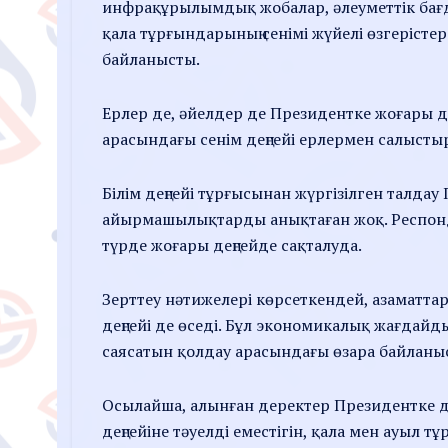
инфрақұрылымдық жобалар, әлеуметтік бағд
қала тұрғындарының сенімі жүйелі өзгерісте
байланысты.
Ерлер де, әйелдер де Президентке жоғары де
арасындағы сенім деңгейі ерлермен салысты
Білім деңгейі тұрғысынан жүргізілген талдау
айырмашылықтарды анықтаған жоқ. Респонден
түрде жоғары деңгейде сақталуда.
Зерттеу нәтижелері көрсеткендей, азаматтар
деңгейі де өседі. Бұл экономикалық жағдайд
саясатын қолдау арасындағы өзара байланыс
Осылайша, алынған деректер Президентке дег
деңгейіне тәуелді еместігін, қала мен ауы