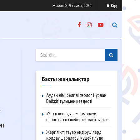
Жексенбі, 9 тамыз, 2026
Кіру
Басты жаңалықтар
Аудан әкімі белгілі теолог Нұрлан
Байжігітұлымен кездесті
қ
«Ұлттық нақыш – заманауи
панно» атты шеберлік сағаты өтті
ен
Жергілікті тауар өндірушілерді
қолдау шаралары күшейтілуде