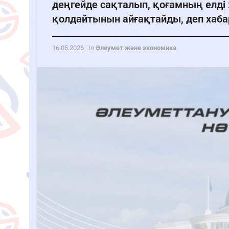
деңгейде сақталып, қоғамның елді
қолдайтынын айғақтайды, деп хабарл
in
16.05.2026
Әлеумет және экономика