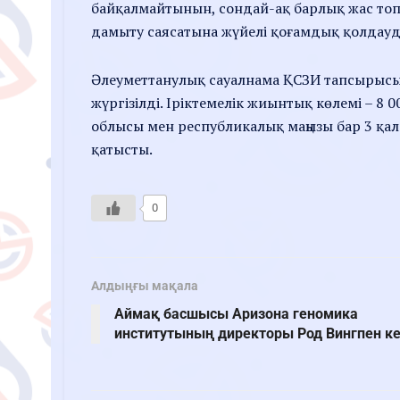
байқалмайтынын, сондай-ақ барлық жас топт
дамыту саясатына жүйелі қоғамдық қолдауды
Әлеуметтанулық сауалнама ҚСЗИ тапсырысы
жүргізілді. Іріктемелік жиынтық көлемі – 8 0
облысы мен республикалық маңызы бар 3 қал
қатысты.
0
Алдыңғы мақала
Аймақ басшысы Аризона геномика
институтының директоры Род Вингпен ке