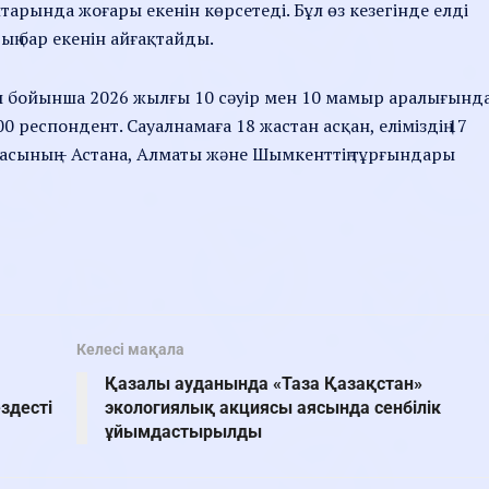
арында жоғары екенін көрсетеді. Бұл өз кезегінде елді
ң бар екенін айғақтайды.
 бойынша 2026 жылғы 10 сәуір мен 10 мамыр аралығынд
00 респондент. Сауалнамаға 18 жастан асқан, еліміздің 17
асының – Астана, Алматы және Шымкенттің тұрғындары
Келесі мақала
Қазалы ауданында «Таза Қазақстан»
здесті
экологиялық акциясы аясында сенбілік
ұйымдастырылды