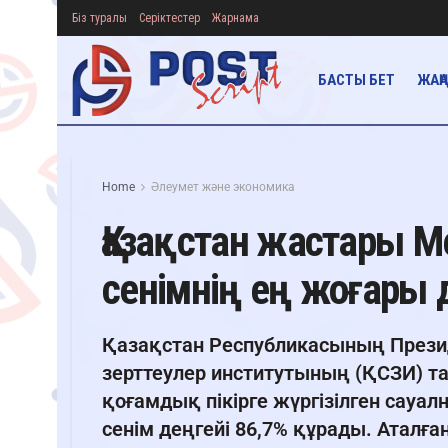
Біз туралы
Серіктестер
Жарнама
БАСТЫ БЕТ
ЖАҢ
Home
Әлеумет және экономика
Қазақстан жастары 
сенімнің ең жоғары 
Қазақстан Республикасының Прези
зерттеулер институтының (ҚСЗИ) 
қоғамдық пікірге жүргізілген сауа
сенім деңгейі 86,7% құрады. Атал