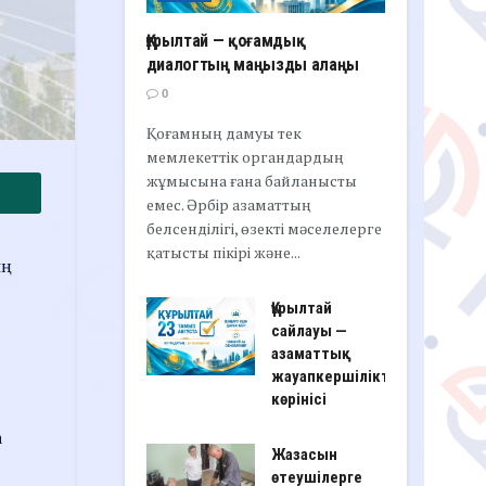
Құрылтай — қоғамдық
диалогтың маңызды алаңы
0
Қоғамның дамуы тек
мемлекеттік органдардың
жұмысына ғана байланысты
емес. Әрбір азаматтың
белсенділігі, өзекті мәселелерге
қатысты пікірі және...
ң
Құрылтай
сайлауы —
азаматтық
жауапкершіліктің
көрінісі
а
Жазасын
өтеушілерге