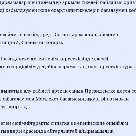
арламалар мен төлемдер арқылы тікелей байланыс орнат
рді қабылдаумен және олардың нәтижелерін бағалаумен кө
ңгейде сенім білдіреді. Соған қарамастан, әйелдер
рғанда 3,8 пайызға жоғары.
 Президентке деген сенім көрсеткішінде елеулі
ттердің білім деңгейіне қарамастан, бұл көрсеткіш тұра
дың сатып алу қабілеті артқан сайын Президентке деген с
ы оң бағалау мен Мемлекет басшысының жүргізіп отырған
ты аңғартады.
ен сенімнің тұрақты сипатқа ие екенін және оның білім
л тұрғындары арасында айтарлықтай айырмашылық