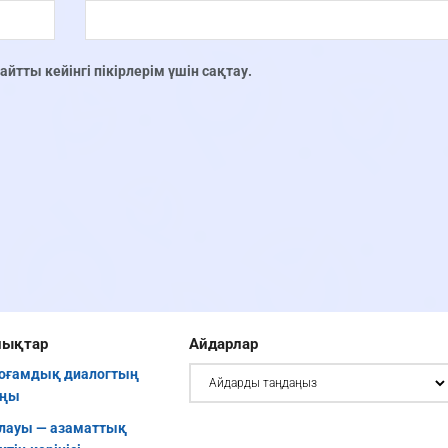
тты кейінгі пікірлерім үшін сақтау.
лықтар
Айдарлар
қоғамдық диалогтың
аңы
лауы — азаматтық