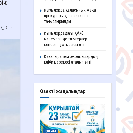
рік
Қызылорда қаласының жаңа
прокуроры қала активіне
таныстырылды
0
Қызылордадағы ҚАЖ
мекемесінде тәлімгерлер
кеңесінің отырысы өтті
Қазалыда теміржолшылардың
кәсіби мерекесі аталып өтті
Өзекті жаңалықтар
ҚОҒАМ