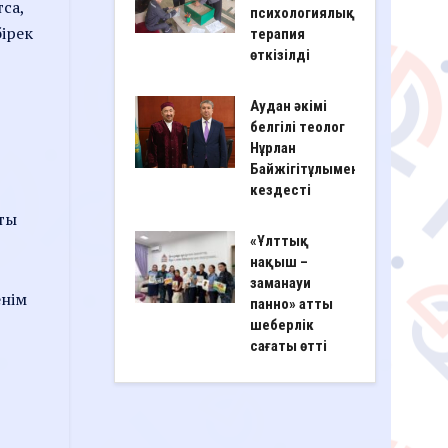
са,
психологиялық
бірек
терапия
өткізілді
Аудан әкімі
белгілі теолог
Нұрлан
Байжігітұлымен
кездесті
қты
«Ұлттық
нақыш –
заманауи
енім
панно» атты
шеберлік
сағаты өтті