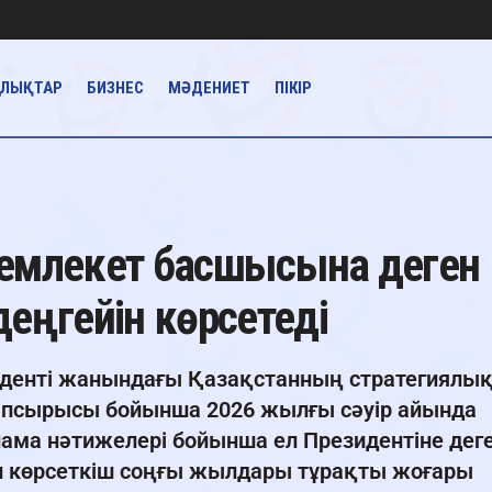
АЛЫҚТАР
БИЗНЕС
МӘДЕНИЕТ
ПІКІР
Мемлекет басшысына деген
деңгейін көрсетеді
денті жанындағы Қазақстанның стратегиялы
тапсырысы бойынша 2026 жылғы сәуір айында
лнама нәтижелері бойынша ел Президентіне дег
ған көрсеткіш соңғы жылдары тұрақты жоғары