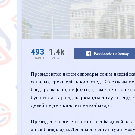
493
1.4k
Facebook-те бөлісу
SHARES
VIEWS
Президентке деген ең жоғары сенім деңгейі ж
сапалық ерекшелігін көрсетеді. Жас буын м
бағдарламалар, цифрлық қызметтер және өзг
бүгінгі жастар елдің қарқынды даму кезеңінд
деңгейіне де ықпал етпей қоймады.
Президентке деген жоғары сенім деңгейі қал
анық байқалады. Дегенмен сенімнің мән-маз