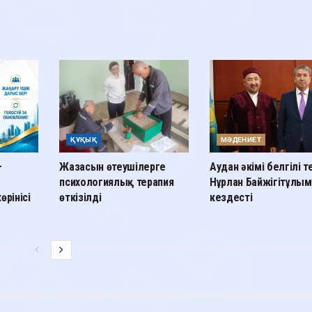
ҚҰҚЫҚ
МӘДЕНИЕТ
—
Жазасын өтеушілерге
Аудан әкімі белгілі 
психологиялық терапия
Нұрлан Байжігітұлы
өрінісі
өткізілді
кездесті