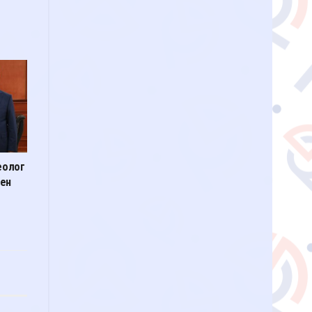
теолог
мен