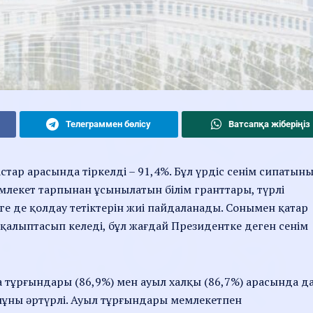
Телеграммен бөлісу
Ватсапқа жіберіңіз
астар арасында тіркелді – 91,4%. Бұл үрдіс сенім сипатыны
емлекет тарпынан ұсынылатын білім гранттары, түрлі
е де қолдау тетіктерін жиі пайдаланады. Сонымен қатар
е қалыптасып келеді, бұл жағдай Президентке деген сенім
а тұрғындары (86,9%) мен ауыл халқы (86,7%) арасында д
мұны әртүрлі. Ауыл тұрғындары мемлекетпен