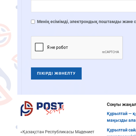
Менің есімімді, электрондық поштамды және сай
Соңғы жаңа
Құрылтай — 
маңызды ал
Құрылтай сай
«Қазақстан Республикасы Мәдениет