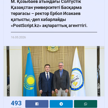
М. Қозыбаев атындағы Солтүстік
Қазақстан университеті Басқарма
төрағасы – ректор Ербол Исакаев
қатысты,-деп хабарлайды
«PostScript.kz» ақпараттық агенттігі.
16.05.2026
493