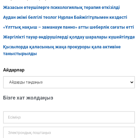
Жазасын өтеушілерге психологиялық терапия өткізілді
Аудан әкімі белгілі теолог Нұрлан Байжігітұлымен кездесті
«Ұлттық нақыш – заманауи панно» атты шеберлік сағаты өтті
Жергілікті тауар өндірушілерді қолдау шаралары күшейтілуде
Қызылорда қаласының жаңа прокуроры қала активіне
таныстырылды
Айдарлар
Бізге хат жолдаңыз