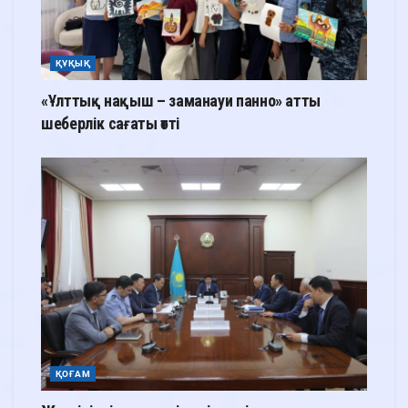
ҚҰҚЫҚ
«Ұлттық нақыш – заманауи панно» атты
шеберлік сағаты өтті
ҚОҒАМ