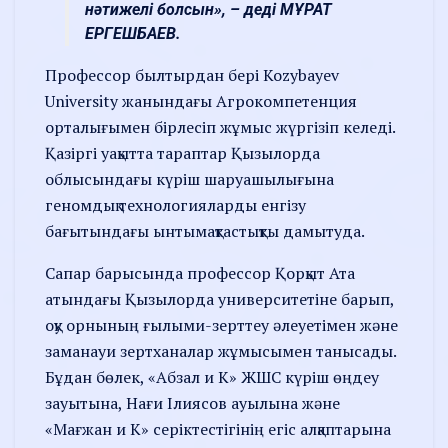
нәтижелі болсын», – деді МҰРАТ
ЕРГЕШБАЕВ.
Профессор былтырдан бері Kozybayev
University жанындағы Агрокомпетенция
орталығымен бірлесіп жұмыс жүргізіп келеді.
Қазіргі уақытта тараптар Қызылорда
облысындағы күріш шаруашылығына
геномдық технологияларды енгізу
бағытындағы ынтымақтастықты дамытуда.
Сапар барысында профессор Қорқыт Ата
атындағы Қызылорда университетіне барып,
оқу орнының ғылыми-зерттеу әлеуетімен және
заманауи зертханалар жұмысымен танысады.
Бұдан бөлек, «Абзал и К» ЖШС күріш өңдеу
зауытына, Нағи Ілиясов ауылына және
«Мағжан и К» серіктестігінің егіс алқаптарына