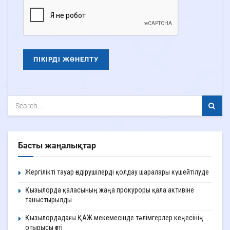
Басты жаңалықтар
Жергілікті тауар өндірушілерді қолдау шаралары күшейтілуде
Қызылорда қаласының жаңа прокуроры қала активіне
таныстырылды
Қызылордадағы ҚАЖ мекемесінде тәлімгерлер кеңесінің
отырысы өтті