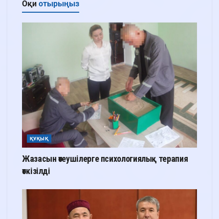
Оқи
отырыңыз
ҚҰҚЫҚ
Жазасын өтеушілерге психологиялық терапия
өткізілді