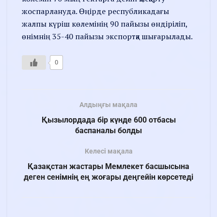
жоспарлануда. Өңірде республикадағы
жалпы күріш көлемінің 90 пайызы өндіріліп,
өнімнің 35-40 пайызы экспортқа шығарылады.
0
Алдыңғы мақала
Қызылордада бір күнде 600 отбасы
баспаналы болды
Келесі мақала
Қазақстан жастары Мемлекет басшысына
деген сенімнің ең жоғары деңгейін көрсетеді