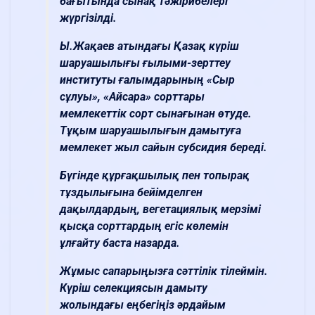
бағытында сынақ тәжірибелері
жүргізілді.
Ы.Жақаев атындағы Қазақ күріш
шаруашылығы ғылыми-зерттеу
институты ғалымдарының «Сыр
сұлуы», «Айсара» сорттары
мемлекеттік сорт сынағынан өтуде.
Тұқым шаруашылығын дамытуға
мемлекет жыл сайын субсидия береді.
Бүгінде құрғақшылық пен топырақ
тұздылығына бейімделген
дақылдардың, вегетациялық мерзімі
қысқа сорттардың егіс көлемін
ұлғайту баста назарда.
Жұмыс сапарыңызға сәттілік тілеймін.
Күріш селекциясын дамыту
жолындағы еңбегіңіз әрдайым