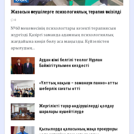
ҚҰҚЫҚ
Жазасын өтеушілерге психологиялық терапия өткізілді
0
№60 мекемесінің психологтары кезекті терапиясын
жүргізді. Қазіргі заманда адамның психологиялық
жағдайына көңіл бөлу аса маңызды. Күйзелістен
арылудың...
Аудан әкімі белгілі теолог Нұрлан
Байжігітұлымен кездесті
«Ұлттық нақыш – заманауи панно» атты
шеберлік сағаты өтті
Жергілікті тауар өндірушілерді қолдау
шаралары күшейтілуде
Қызылорда қаласының жаңа прокуроры