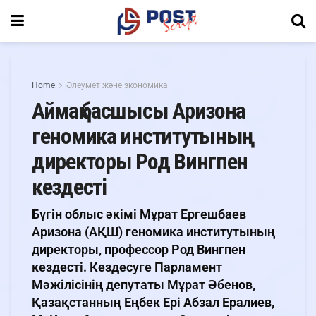
Home
Әлеумет және экономика
Аймақ басшысы Аризона
геномика институтының
директоры Род Вингпен
кездесті
Бүгін облыс әкімі Мұрат Ергешбаев
Аризона (АҚШ) геномика институтының
директоры, профессор Род Вингпен
кездесті. Кездесуге Парламент
Мәжілісінің депутаты Мұрат Әбенов,
Қазақстанның Еңбек Ері Абзал Ералиев,