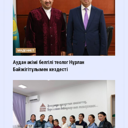
МӘДЕНИЕТ
Аудан әкімі белгілі теолог Нұрлан
Байжігітұлымен кездесті