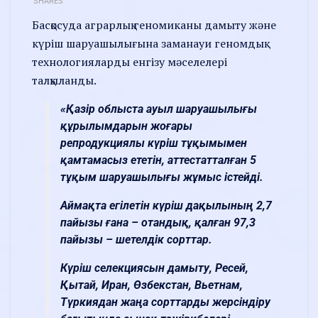
SHARES
Басқосуда аграрлық геномиканы дамыту және
күріш шаруашылығына заманауи геномдық
технологияларды енгізу мәселелері
талқыланды.
«Қазір облыста ауыл шаруашылығы
құрылымдарын жоғары
репродукциялы күріш тұқымымен
қамтамасыз ететін, аттестатталған 5
тұқым шаруашылығы жұмыс істейді.
Аймақта егілетін күріш дақылының 2,7
пайызы ғана – отандық, қалған 97,3
пайызы – шетелдік сорттар.
Күріш селекциясын дамыту, Ресей,
Қытай, Иран, Өзбекстан, Вьетнам,
Түркиядан жаңа сорттарды жерсіндіру