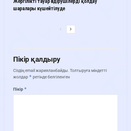
Жергілікті тауар өндірушілерді қолдау
шаралары күшейтілуде
Пікір қалдыру
Сіздің email жарияланбайды.
Толтыруға міндетті
*
жолдар
ретінде белгіленген
*
Пікір