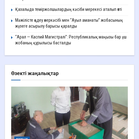
Қазалыда теміржолшылардың кәсіби мерекесі аталып өтті
Мәжілісте өңдеу өнеркәсібі мен “Ауыл аманаты” жобасының
жүзеге асырылу барысы қаралды
“Арал — Каспий Магистралі”: Республикалық маңызы бар үш
жобаның құрылысы басталды
Өзекті жаңалықтар