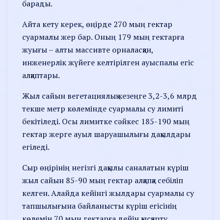
барады.
​Айта кету керек, өңірде 270 мың гектар
суармалы жер бар. Оның 179 мың гектарға
жуығы – алты массивте орналасқан,
инженерлік жүйеге келтірілген ауыспалы егіс
алқаптары.
Жыл сайын вегетациялық кезеңге 3,2-3,6 млрд
текше метр көлемінде суармалы су лимиті
бекітіледі. Осы лимитке сәйкес 185-190 мың
гектар жерге ауыл шаруашылығы дақылдары
егіледі.
Сыр өңірінің негізгі дақылы саналатын күріш
жыл сайын 85-90 мың гектар алқапқа себіліп
келген. Алайда кейінгі жылдары суармалы су
тапшылығына байланысты күріш егісінің
көлемін 70 мың гектарға дейін қысқарту