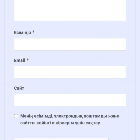
*
Есіміңіз
*
Email
Сайт
Менің есімімді, электрондық поштамды және
сайтты кейінгі пікірлерім үшін сақтау.