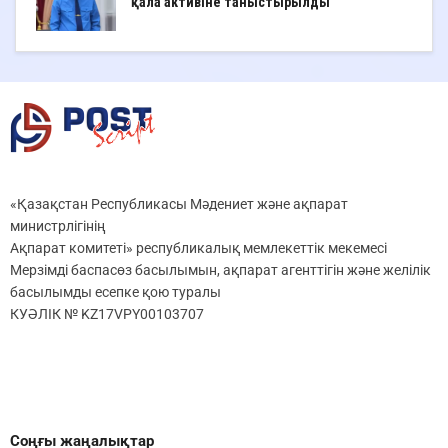
қала активіне таныстырылды
«Қазақстан Республикасы Мәдениет және ақпарат
министрлігінің
Ақпарат комитеті» республикалық мемлекеттік мекемесі
Мерзімді баспасөз басылымын, ақпарат агенттігін және желілік
басылымды есепке қою туралы
КУӘЛІК № KZ17VPY00103707
Соңғы жаңалықтар