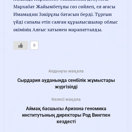
Мархабат Жайымбетұлы сөз сөйлеп, ел ағасы
Имамадин Зәкірұлы батасын берді. Тұрғын
үйді сапалы етіп салған құрылысшылар облыс
әкімінің Алғыс хатымен марапатталды.
0
Алдыңғы мақала
Сырдария ауданында сенбілік жұмыстары
жүргізілді
Келесі мақала
Аймақ басшысы Аризона геномика
институтының директоры Род Вингпен
кездесті