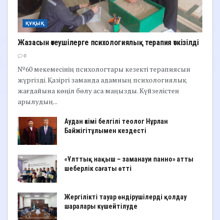
ҚҰҚЫҚ
Жазасын өтеушілерге психологиялық терапия өткізілді
0
№60 мекемесінің психологтары кезекті терапиясын
жүргізді. Қазіргі заманда адамның психологиялық
жағдайына көңіл бөлу аса маңызды. Күйзелістен
арылудың...
Аудан әкімі белгілі теолог Нұрлан
Байжігітұлымен кездесті
«Ұлттық нақыш – заманауи панно» атты
шеберлік сағаты өтті
Жергілікті тауар өндірушілерді қолдау
шаралары күшейтілуде