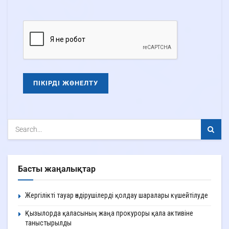
Басты жаңалықтар
Жергілікті тауар өндірушілерді қолдау шаралары күшейтілуде
Қызылорда қаласының жаңа прокуроры қала активіне
таныстырылды