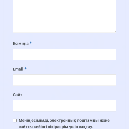
*
Есіміңіз
*
Email
Сайт
Менің есімімді, электрондық поштамды және
сайтты кейінгі пікірлерім үшін сақтау.