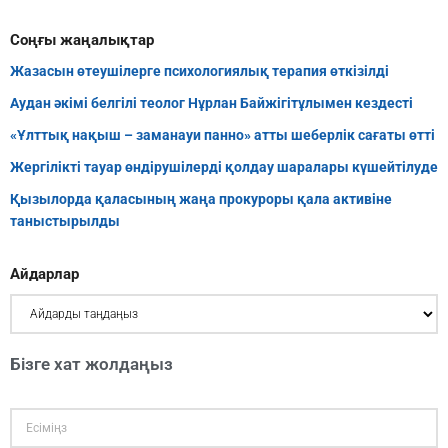
Соңғы жаңалықтар
Жазасын өтеушілерге психологиялық терапия өткізілді
Аудан әкімі белгілі теолог Нұрлан Байжігітұлымен кездесті
«Ұлттық нақыш – заманауи панно» атты шеберлік сағаты өтті
Жергілікті тауар өндірушілерді қолдау шаралары күшейтілуде
Қызылорда қаласының жаңа прокуроры қала активіне
таныстырылды
Айдарлар
Бізге хат жолдаңыз