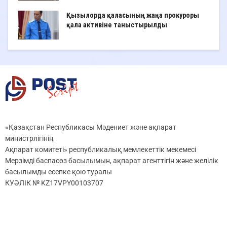
Қызылорда қаласының жаңа прокуроры
қала активіне таныстырылды
«Қазақстан Республикасы Мәдениет және ақпарат
министрлігінің
Ақпарат комитеті» республикалық мемлекеттік мекемесі
Мерзімді баспасөз басылымын, ақпарат агенттігін және желілік
басылымды есепке қою туралы
КУӘЛІК № KZ17VPY00103707