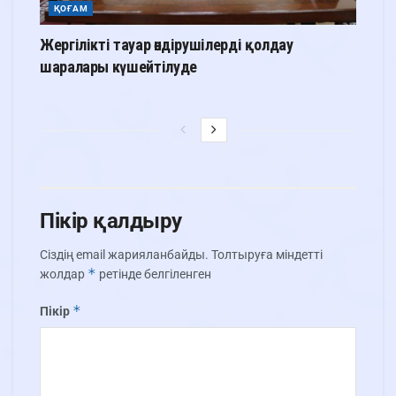
ҚОҒАМ
Жергілікті тауар өндірушілерді қолдау
шаралары күшейтілуде
Пікір қалдыру
Сіздің email жарияланбайды.
Толтыруға міндетті
*
жолдар
ретінде белгіленген
*
Пікір