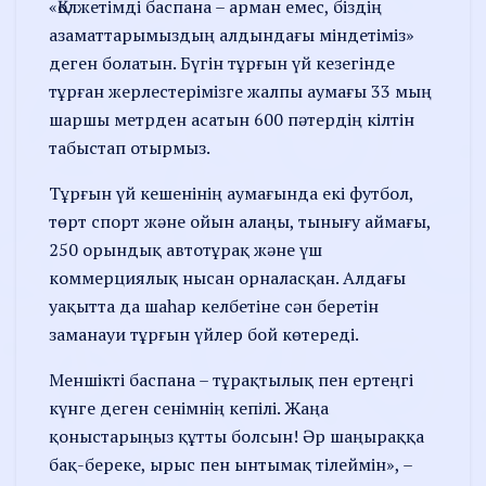
«Қолжетімді баспана – арман емес, біздің
азаматтарымыздың алдындағы міндетіміз»
деген болатын. Бүгін тұрғын үй кезегінде
тұрған жерлестерімізге жалпы аумағы 33 мың
шаршы метрден асатын 600 пәтердің кілтін
табыстап отырмыз.
Тұрғын үй кешенінің аумағында екі футбол,
төрт спорт және ойын алаңы, тынығу аймағы,
250 орындық автотұрақ және үш
коммерциялық нысан орналасқан. Алдағы
уақытта да шаһар келбетіне сән беретін
заманауи тұрғын үйлер бой көтереді.
Меншікті баспана – тұрақтылық пен ертеңгі
күнге деген сенімнің кепілі. Жаңа
қоныстарыңыз құтты болсын! Әр шаңыраққа
бақ-береке, ырыс пен ынтымақ тілеймін», –