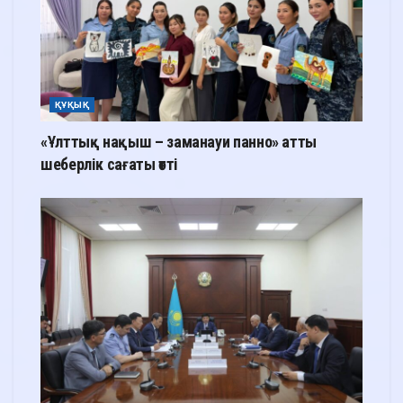
ҚҰҚЫҚ
«Ұлттық нақыш – заманауи панно» атты
шеберлік сағаты өтті