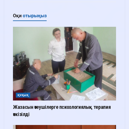
Оқи
отырыңыз
ҚҰҚЫҚ
Жазасын өтеушілерге психологиялық терапия
өткізілді