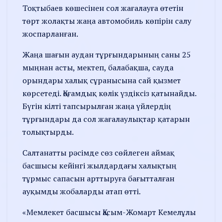
Тоқтыбаев көшесінен сол жағалауға өтетін
төрт жолақты жаңа автомобиль көпірін салу
жоспарланған.
Жаңа шағын аудан тұрғындарының саны 25
мыңнан асты, мектеп, балабақша, сауда
орындары халық сұранысына сай қызмет
көрсетеді. Қоғамдық көлік үздіксіз қатынайды.
Бүгін кілті тапсырылған жаңа үйлердің
тұрғындары да сол жағалаулықтар қатарын
толықтырды.
Салтанатты рәсімде сөз сөйлеген аймақ
басшысы кейінгі жылдардағы халықтың
тұрмыс сапасын арттыруға бағытталған
ауқымды жобаларды атап өтті.
«Мемлекет басшысы Қасым-Жомарт Кемелұлы