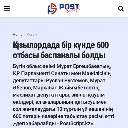
Home
Қоғам
Қызылордада бір күнде 600
отбасы баспаналы болды
Бүгін облыс әкімі Мұрат Ергешбаевтың,
ҚР Парламенті Сенаты мен Мәжілісінің
депутаттары Руслан Рүстемов, Мұрат
Әбенов, Мархабат Жайымбетовтің,
мәслихат депутаттары, зиялы қауым
өкілдері, ел ағаларының қатысуымен
сол жағалаудағы 10 тұрғын үй кешенінің
600 пәтерін иелеріне табыстау рәсімі өтті
,-деп хабарлайды «PostScript.kz»