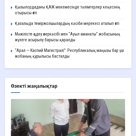
Қызылордадағы ҚАЖ мекемесінде тәлімгерлер кеңесінің
отырысы өтті
Қазалыда теміржолшылардың кәсіби мерекесі аталып өтті
Мәжілісте өңдеу өнеркәсібі мен “Ауыл аманаты” жобасының
жүзеге асырылу барысы қаралды
“Арал — Каспий Магистралі”: Республикалық маңызы бар үш
жобаның құрылысы басталды
Өзекті жаңалықтар