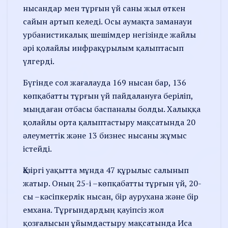
нысандар мен тұрғын үй саны жыл өткен
сайын артып келеді. Осы аумақта заманауи
урбанистикалық шешімдер негізінде жайлы
әрі қолайлы инфрақұрылым қалыптасып
үлгерді.
Бүгінде сол жағалауда 169 нысан бар, 136
көпқабатты тұрғын үй пайдалануға беріліп,
мыңдаған отбасы баспаналы болды. Халыққа
қолайлы орта қалыптастыру мақсатында 20
әлеуметтік және 13 бизнес нысаны жұмыс
істейді.
Қазіргі уақытта мұнда 47 құрылыс салынып
жатыр. Оның 25-і –көпқабатты тұрғын үй, 20-
сы –кәсіпкерлік нысан, бір аурухана және бір
емхана. Тұрғындардың қауіпсіз жол
қозғалысын ұйымдастыру мақсатында Иса