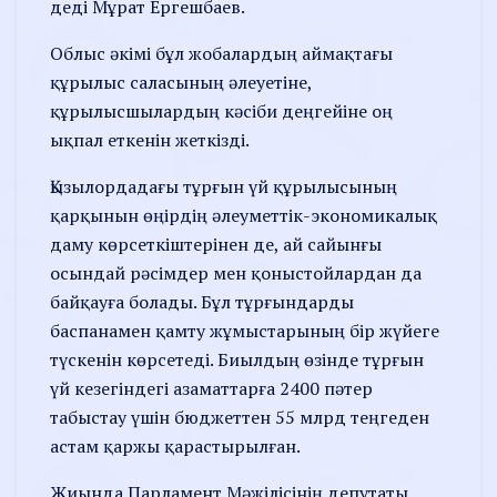
деді Мұрат Ергешбаев.
Облыс әкімі бұл жобалардың аймақтағы
құрылыс саласының әлеуетіне,
құрылысшылардың кәсіби деңгейіне оң
ықпал еткенін жеткізді.
Қызылордадағы тұрғын үй құрылысының
қарқынын өңірдің әлеуметтік-экономикалық
даму көрсеткіштерінен де, ай сайынғы
осындай рәсімдер мен қоныстойлардан да
байқауға болады. Бұл тұрғындарды
баспанамен қамту жұмыстарының бір жүйеге
түскенін көрсетеді. Биылдың өзінде тұрғын
үй кезегіндегі азаматтарға 2400 пәтер
табыстау үшін бюджеттен 55 млрд теңгеден
астам қаржы қарастырылған.
Жиында Парламент Мәжілісінің депутаты