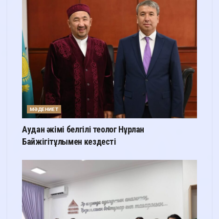
МӘДЕНИЕТ
Аудан әкімі белгілі теолог Нұрлан
Байжігітұлымен кездесті