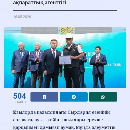
ақпараттық агенттігі.
16.05.2026
504
SHARES
Қызылорда қаласындағы Сырдария өзенінің
сол жағалауы – кейінгі жылдары ерекше
қарқынмен дамыған аумақ. Мұнда әлеуметтік