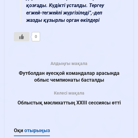
қозғады. Күдікті ұсталды. Тергеу
егжей-тегжейлі жүргізіледі”,-деп
жазды құзырлы орган өкілдері
0
Алдыңғы мақала
Футболдан әуесқой командалар арасында
облыс чемпионаты басталды
Келесі мақала
Облыстық мәслихаттың XХІІІ сессиясы өтті
Оқи
отырыңыз