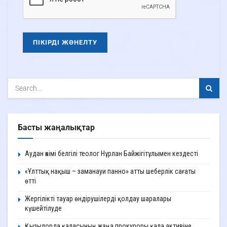
Басты жаңалықтар
Аудан әкімі белгілі теолог Нұрлан Байжігітұлымен кездесті
«Ұлттық нақыш – заманауи панно» атты шеберлік сағаты
өтті
Жергілікті тауар өндірушілерді қолдау шаралары
күшейтілуде
Қызылорда қаласының жаңа прокуроры қала активіне