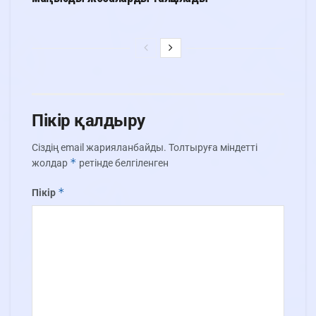
Пікір қалдыру
Сіздің email жарияланбайды.
Толтыруға міндетті
*
жолдар
ретінде белгіленген
*
Пікір