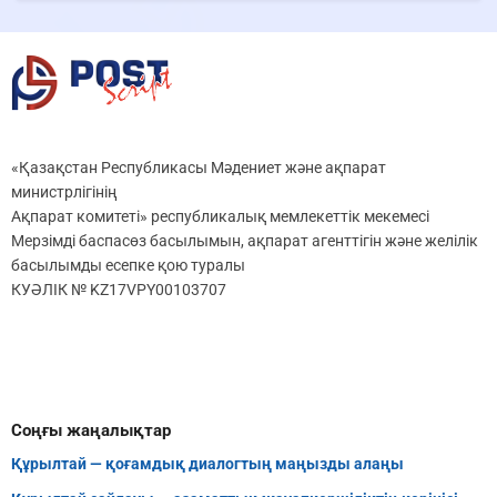
«Қазақстан Республикасы Мәдениет және ақпарат
министрлігінің
Ақпарат комитеті» республикалық мемлекеттік мекемесі
Мерзімді баспасөз басылымын, ақпарат агенттігін және желілік
басылымды есепке қою туралы
КУӘЛІК № KZ17VPY00103707
Соңғы жаңалықтар
Құрылтай — қоғамдық диалогтың маңызды алаңы