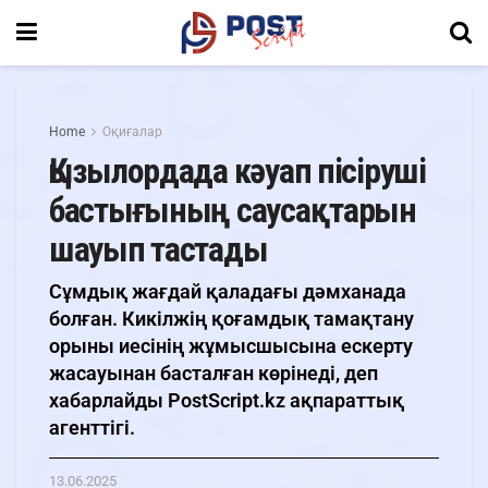
Home
Оқиғалар
Қызылордада кәуап пісіруші
бастығының саусақтарын
шауып тастады
Сұмдық жағдай қаладағы дәмханада
болған. Кикілжің қоғамдық тамақтану
орыны иесінің жұмысшысына ескерту
жасауынан басталған көрінеді, деп
хабарлайды PostScript.kz ақпараттық
агенттігі.
13.06.2025