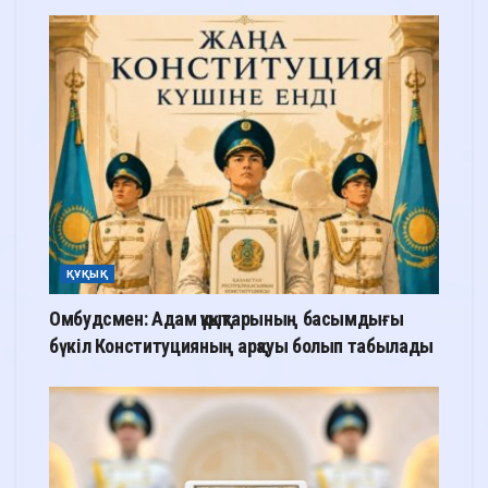
ҚҰҚЫҚ
Омбудсмен: Адам құқықтарының басымдығы
бүкіл Конституцияның арқауы болып табылады