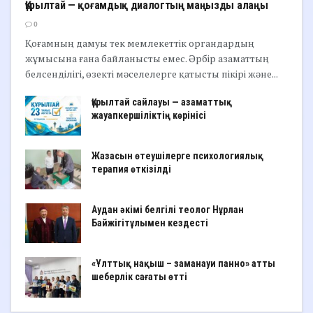
Құрылтай — қоғамдық диалогтың маңызды алаңы
0
Қоғамның дамуы тек мемлекеттік органдардың
жұмысына ғана байланысты емес. Әрбір азаматтың
белсенділігі, өзекті мәселелерге қатысты пікірі және...
Құрылтай сайлауы — азаматтық
жауапкершіліктің көрінісі
Жазасын өтеушілерге психологиялық
терапия өткізілді
Аудан әкімі белгілі теолог Нұрлан
Байжігітұлымен кездесті
«Ұлттық нақыш – заманауи панно» атты
шеберлік сағаты өтті