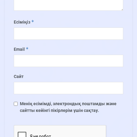
*
Есіміңіз
*
Email
Сайт
Менің есімімді, электрондық поштамды және
сайтты кейінгі пікірлерім үшін сақтау.