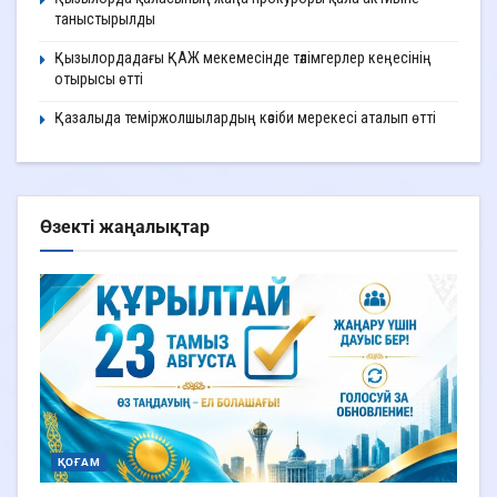
таныстырылды
Қызылордадағы ҚАЖ мекемесінде тәлімгерлер кеңесінің
отырысы өтті
Қазалыда теміржолшылардың кәсіби мерекесі аталып өтті
Өзекті жаңалықтар
ҚОҒАМ