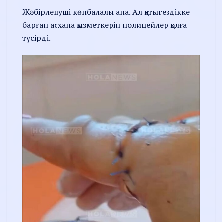
Жәбірленуші көпбалалы ана. Ал қатыгездікке
барған асхана қызметкерін полицейлер қолға
түсірді.