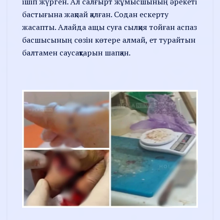
ішіп жүрген. Ал салғырт жұмысшының әрекеті
бастығына жақпай қалған. Содан ескерту
жасапты. Алайда ащы суға сылқия тойған аспаз
басшысының сөзін көтере алмай, ет турайтын
балтамен саусақтарын шапқан.