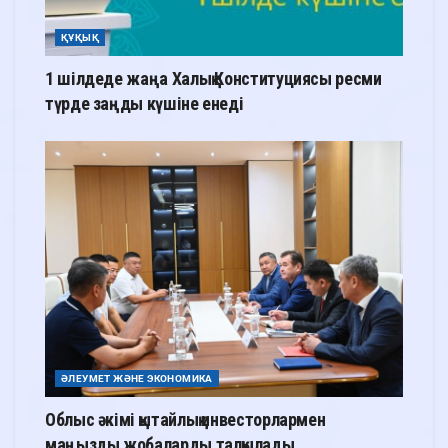
ҚҰҚЫҚ
1 шілдеде жаңа Халық Конституциясы ресми
түрде заңды күшіне енеді
ӘЛЕУМЕТ ЖӘНЕ ЭКОНОМИКА
Облыс әкімі қытайлық инвесторлармен
маңызды жобаларды талқылады