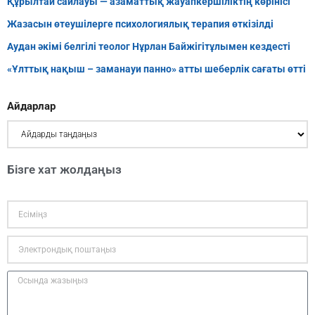
Құрылтай сайлауы — азаматтық жауапкершіліктің көрінісі
Жазасын өтеушілерге психологиялық терапия өткізілді
Аудан әкімі белгілі теолог Нұрлан Байжігітұлымен кездесті
«Ұлттық нақыш – заманауи панно» атты шеберлік сағаты өтті
Айдарлар
Бізге хат жолдаңыз