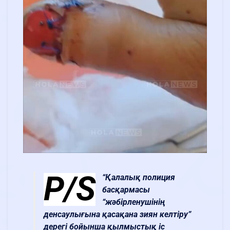
P/S
“Қалалық полиция
басқармасы
“жәбірленушінің
денсаулығына қасақана зиян келтіру”
дерегі бойынша қылмыстық іс