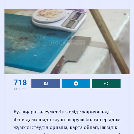
718
SHARES
Бұл ақпарат әлеуметтік желіде жарияланды.
Яғни дәмханада кәуап пісіруші болған ер адам
жұмыс істеудің орнына, карта ойнап, ішімдік