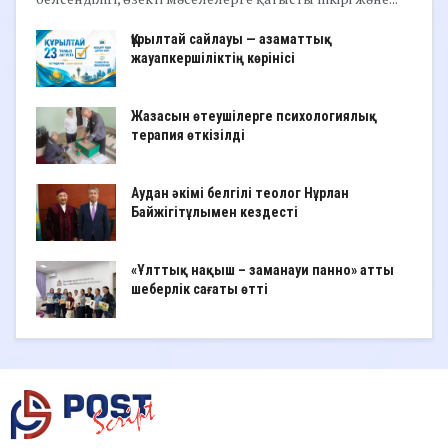
Құрылтай сайлауы — азаматтық
жауапкершіліктің көрінісі
Жазасын өтеушілерге психологиялық
терапия өткізілді
Аудан әкімі белгілі теолог Нұрлан
Байжігітұлымен кездесті
«Ұлттық нақыш – заманауи панно» атты
шеберлік сағаты өтті