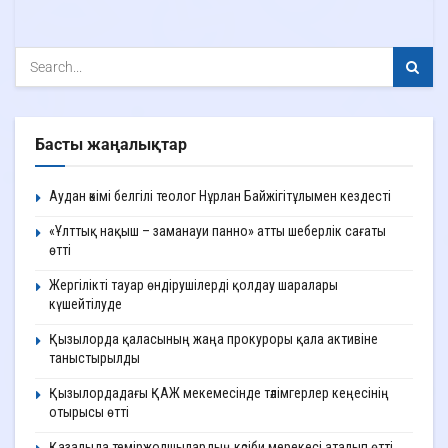
Басты жаңалықтар
Аудан әкімі белгілі теолог Нұрлан Байжігітұлымен кездесті
«Ұлттық нақыш – заманауи панно» атты шеберлік сағаты
өтті
Жергілікті тауар өндірушілерді қолдау шаралары
күшейтілуде
Қызылорда қаласының жаңа прокуроры қала активіне
таныстырылды
Қызылордадағы ҚАЖ мекемесінде тәлімгерлер кеңесінің
отырысы өтті
Қазалыда теміржолшылардың кәсіби мерекесі аталып өтті