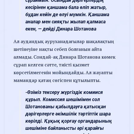
сұраймын. Осындай дәрігерлердің
кесірінен қаншама бала өліп жатыр,
бұдан кейін де өлуі мүмкін. Қаншама
аналар мен сияқты жылап қалмаса
екен, — дейді Динара Шотанова
Ал аудандық ауруханадағылар шақалақтың
шетінеуіне нақты себеп болғанын айта
алмады. Сондай-ақ Динара Шотанова көмек
сұрап келген сәтте, тиісті қызмет
көрсетілмегенін мойындайды. Ал жауапты
мамандар қатаң сөгіспен құтылыпты.
-Өзіміз тексеру жүргіздік комиися
құрып. Комиссия шешімімен сол
Шотанованы қабылдауға қатысқан
дәрігерлерге әкімшілік тәртіптік шара
көрілді. Құқық қорғау органдарының
шешіміне байланысты әрі қарайғы