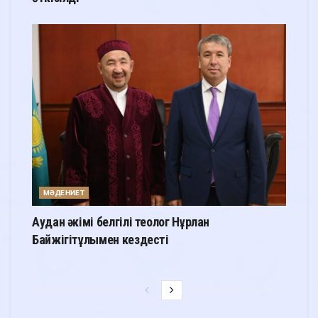
МӘДЕНИЕТ
Аудан әкімі белгілі теолог Нұрлан
Байжігітұлымен кездесті