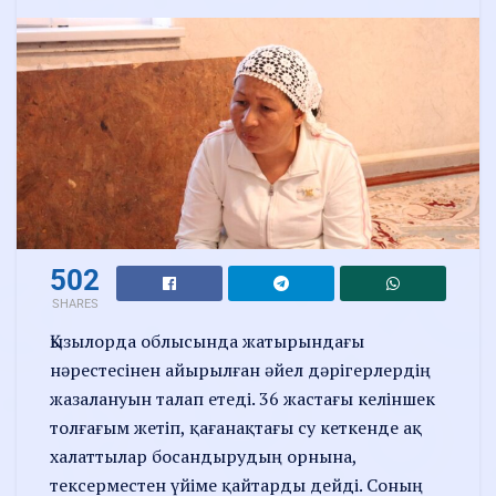
502
SHARES
Қызылорда облысында жатырындағы
нәрестесінен айырылған әйел дәрігерлердің
жазалануын талап етеді. 36 жастағы келіншек
толғағым жетіп, қағанақтағы су кеткенде ақ
халаттылар босандырудың орнына,
тексерместен үйіме қайтарды дейді. Соның