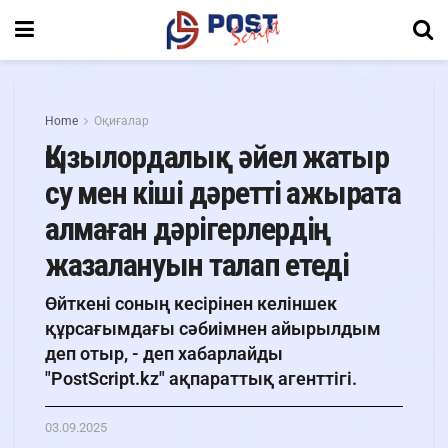
Home
Оқиғалар
Қызылордалық әйел жатыр
су мен кіші дәретті ажырата
алмаған дәрігерлердің
жазалануын талап етеді
Өйткені соның кесірінен келіншек
құрсағымдағы сәбиімнен айырылдым
деп отыр, - деп хабарлайды
"PostScript.kz" ақпараттық агенттігі.
03.09.2025