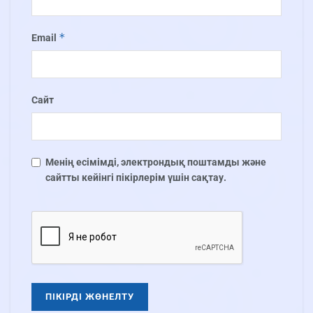
*
Email
Сайт
Менің есімімді, электрондық поштамды және
сайтты кейінгі пікірлерім үшін сақтау.