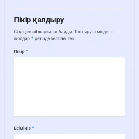
Пікір қалдыру
Сіздің email жарияланбайды.
Толтыруға міндетті
*
жолдар
ретінде белгіленген
*
Пікір
*
Есіміңіз