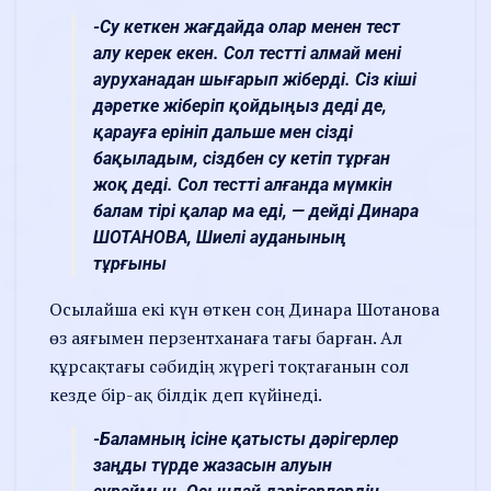
-Су кеткен жағдайда олар менен тест
алу керек екен. Сол тестті алмай мені
ауруханадан шығарып жіберді. Сіз кіші
дәретке жіберіп қойдыңыз деді де,
қарауға ерініп дальше мен сізді
бақыладым, сіздбен су кетіп тұрған
жоқ деді. Сол тестті алғанда мүмкін
балам тірі қалар ма еді, — дейді Динара
ШОТАНОВА, Шиелі ауданының
тұрғыны
Осылайша екі күн өткен соң Динара Шотанова
өз аяғымен перзентханаға тағы барған. Ал
құрсақтағы сәбидің жүрегі тоқтағанын сол
кезде бір-ақ білдік деп күйінеді.
-Баламның ісіне қатысты дәрігерлер
заңды түрде жазасын алуын