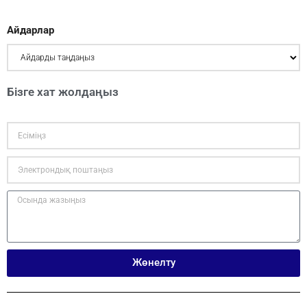
Айдарлар
Бізге хат жолдаңыз
Жөнелту