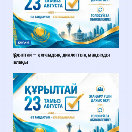
ҚОҒАМ
Құрылтай — қоғамдық диалогтың маңызды
алаңы