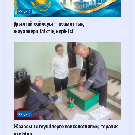
ҚҰҚЫҚ
Құрылтай сайлауы — азаматтық
жауапкершіліктің көрінісі
ҚҰҚЫҚ
Жазасын өтеушілерге психологиялық терапия
өткізілді