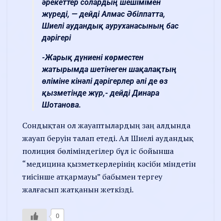
әрекеттер солардың шешімімен
жүреді, — дейді Алмас Әбілпатта,
Шиелі аудандық ауруханасының бас
дәрігері
-Жарық дүниені көрместен
жатырымда шетінеген шақалақтың
өліміне кінәлі дәрігерлер әлі де өз
қызметінде жүр,- дейді Динара
Шотанова.
Сондықтан ол жауаптылардың заң алдында
жауап беруін талап етеді. Ал Шиелі аудандық
полиция бөліміндегілер бұл іс бойынша
“медицина қызметкерлерінің кәсіби міндетін
тиісінше атқармауы” бабымен тергеу
жалғасып жатқанын жеткізді.
0