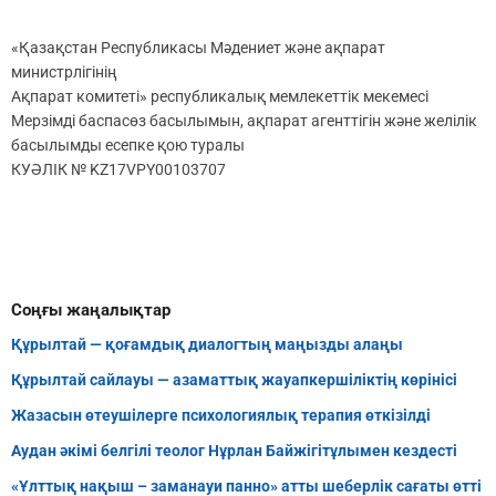
«Қазақстан Республикасы Мәдениет және ақпарат
министрлігінің
Ақпарат комитеті» республикалық мемлекеттік мекемесі
Мерзімді баспасөз басылымын, ақпарат агенттігін және желілік
басылымды есепке қою туралы
КУӘЛІК № KZ17VPY00103707
Соңғы жаңалықтар
Құрылтай — қоғамдық диалогтың маңызды алаңы
Құрылтай сайлауы — азаматтық жауапкершіліктің көрінісі
Жазасын өтеушілерге психологиялық терапия өткізілді
Аудан әкімі белгілі теолог Нұрлан Байжігітұлымен кездесті
«Ұлттық нақыш – заманауи панно» атты шеберлік сағаты өтті