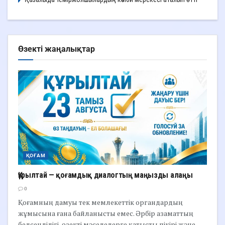
Өзекті жаңалықтар
ҚОҒАМ
Құрылтай — қоғамдық диалогтың маңызды алаңы
0
Қоғамның дамуы тек мемлекеттік органдардың
жұмысына ғана байланысты емес. Әрбір азаматтың
белсенділігі, өзекті мәселелерге қатысты пікірі және...