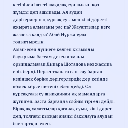
кесірінен іштегі шақалақ тұншығып көз
жұмды деп ашынады. Ал аудан
дәрігерлерінің құрсақ суы мен кіші дәретті
ажырата алмағаны рас па? Жауаптылар неге
жазасыз қалды? Абай Нұржанұлы
толықтырсын.
Аман-есен дүниеге келген қызымды
бауырыма бассам деген арманы
орындалмаған Динара Шотанова көз жасына
ерік берді. Перзентханаға сап-сау барған
келіншек бәріне дәрігерлердің дер кезінде
көмек көрсетпегені себеп дейді. Ол
құрсақтағы су шыққаннан-ақ мамандарға
жүгінген. Баста барғанда сәбиім тірі еді дейді.
Бірақ ақ халаттылар қағанақ суын, кіші дәрет
деп, толғағы қысқан ананы бақылауға алудан
бас тартқан екен.