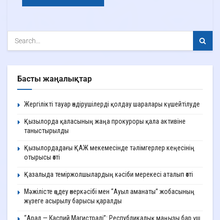
Басты жаңалықтар
Жергілікті тауар өндірушілерді қолдау шаралары күшейтілуде
Қызылорда қаласының жаңа прокуроры қала активіне
таныстырылды
Қызылордадағы ҚАЖ мекемесінде тәлімгерлер кеңесінің
отырысы өтті
Қазалыда теміржолшылардың кәсіби мерекесі аталып өтті
Мәжілісте өңдеу өнеркәсібі мен “Ауыл аманаты” жобасының
жүзеге асырылу барысы қаралды
“Арал — Каспий Магистралі”: Республикалық маңызы бар үш