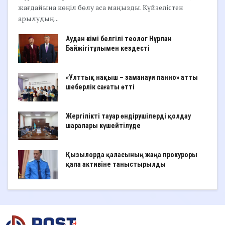
жағдайына көңіл бөлу аса маңызды. Күйзелістен
арылудың...
Аудан әкімі белгілі теолог Нұрлан
Байжігітұлымен кездесті
«Ұлттық нақыш – заманауи панно» атты
шеберлік сағаты өтті
Жергілікті тауар өндірушілерді қолдау
шаралары күшейтілуде
Қызылорда қаласының жаңа прокуроры
қала активіне таныстырылды