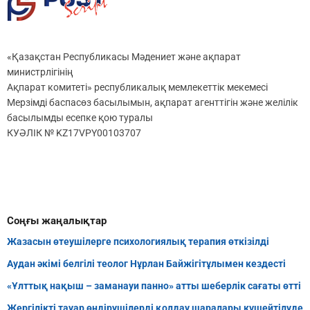
«Қазақстан Республикасы Мәдениет және ақпарат
министрлігінің
Ақпарат комитеті» республикалық мемлекеттік мекемесі
Мерзімді баспасөз басылымын, ақпарат агенттігін және желілік
басылымды есепке қою туралы
КУӘЛІК № KZ17VPY00103707
Соңғы жаңалықтар
Жазасын өтеушілерге психологиялық терапия өткізілді
Аудан әкімі белгілі теолог Нұрлан Байжігітұлымен кездесті
«Ұлттық нақыш – заманауи панно» атты шеберлік сағаты өтті
Жергілікті тауар өндірушілерді қолдау шаралары күшейтілуде