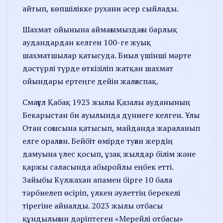
айтып, көпшілікке рухани әсер сыйлады.
Шахмат ойынына аймағымыздағы барлық
аудандардан келген 100-ге жуық
шахматшылар қатысуда. Биыл үшінші мәрте
дәстүрлі түрде өткізіліп жатқан шахмат
ойындары ертеңге дейін жалғаспақ.
Смағұл Қабақ 1923 жылы Қазалы ауданының
Бекарыстан би ауылында дүниеге келген. Ұлы
Отан соғысына қатысып, майданда жараланып
елге оралған. Бейбіт өмірде туған жердің
дамуына үлес қосып, ұзақ жылдар білім және
қаржы саласында абыройлы еңбек етті.
Зайыбы Күлжахан апамен бірге 10 бала
тәрбиелеп өсіріп, үлкен әулеттің берекелі
тірегіне айналды. 2023 жылы отбасы
құндылығын дәріптеген «Мерейлі отбасы»