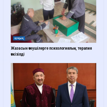
ҚҰҚЫҚ
Жазасын өтеушілерге психологиялық терапия
өткізілді