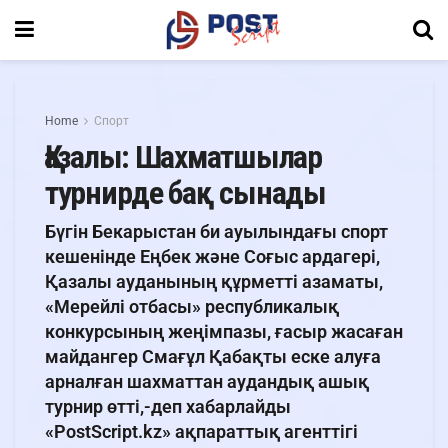
Home
Спорт
Қазалы: Шахматшылар
турнирде бақ сынады
Бүгін Бекарыстан би ауылындағы спорт
кешенінде Еңбек және Соғыс ардагері,
Қазалы ауданының құрметті азаматы,
«Мерейлі отбасы» республикалық
конкурсының жеңімпазы, ғасыр жасаған
майдангер Смағұл Қабақты еске алуға
арналған шахматтан аудандық ашық
турнир өтті,-деп хабарлайды
«PostScript.kz» ақпараттық агенттігі