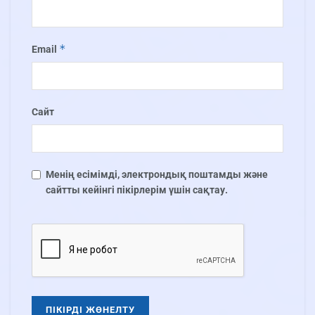
*
Email
Сайт
Менің есімімді, электрондық поштамды және
сайтты кейінгі пікірлерім үшін сақтау.