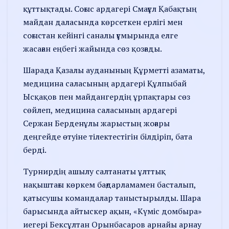
құттықтады. Соғыс ардагері Смағұл Қабақтың
майдан даласында көрсеткен ерлігі мен
соғыстан кейінгі саналы ғұмырында елге
жасаған еңбегі жайында сөз қозғады.
Шарада Қазалы ауданының Құрметті азаматы,
медицина саласының ардагері Құлпыбай
Ысқақов пен майдангердің ұрпақтары сөз
сөйлеп, медицина саласының ардагері
Сержан Берденұлы жарыстың жоғары
деңгейде өтуіне тілектестігін білдіріп, бата
берді.
Турнирдің ашылу салтанаты ұлттық
нақыштағы көркем бағдарламамен басталып,
қатысушы командалар таныстырылды. Шара
барысында айтыскер ақын, «Күміс домбыра»
иегері Бексұлтан Орынбасаров арнайы арнау