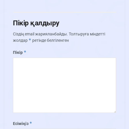
Пікір қалдыру
Сіздің email жарияланбайды.
Толтыруға міндетті
*
жолдар
ретінде белгіленген
*
Пікір
*
Есіміңіз