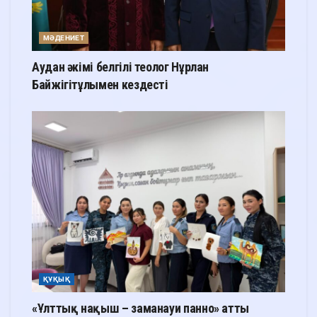
МӘДЕНИЕТ
Аудан әкімі белгілі теолог Нұрлан
Байжігітұлымен кездесті
ҚҰҚЫҚ
«Ұлттық нақыш – заманауи панно» атты