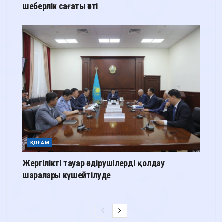
шеберлік сағаты өтті
ҚОҒАМ
Жергілікті тауар өндірушілерді қолдау
шаралары күшейтілуде