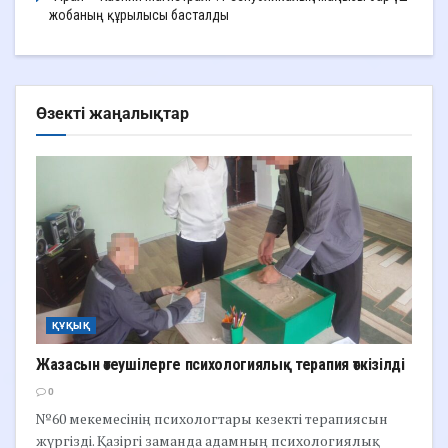
жобаның құрылысы басталды
Өзекті жаңалықтар
ҚҰҚЫҚ
Жазасын өтеушілерге психологиялық терапия өткізілді
0
№60 мекемесінің психологтары кезекті терапиясын
жүргізді. Қазіргі заманда адамның психологиялық