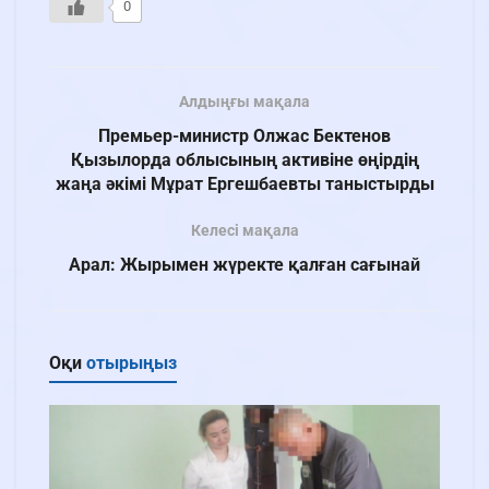
0
Алдыңғы мақала
Премьер-министр Олжас Бектенов
Қызылорда облысының активіне өңірдің
жаңа әкімі Мұрат Ергешбаевты таныстырды
Келесі мақала
Арал: Жырымен жүректе қалған сағынай
Оқи
отырыңыз