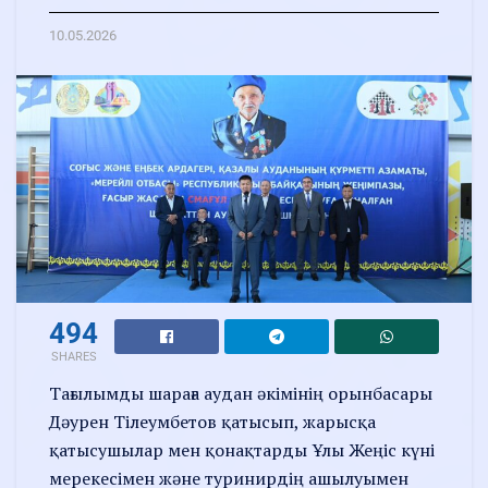
10.05.2026
494
SHARES
Тағылымды шараға аудан әкімінің орынбасары
Дәурен Тілеумбетов қатысып, жарысқа
қатысушылар мен қонақтарды Ұлы Жеңіс күні
мерекесімен және туринирдің ашылуымен