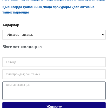
Қызылорда қаласының жаңа прокуроры қала активіне
таныстырылды
Айдарлар
Бізге хат жолдаңыз
Жөнелту