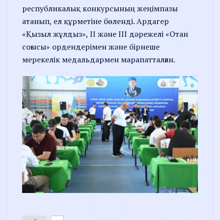
республикалық конкурсының жеңімпазы
атанып, ел құрметіне бөленді. Ардагер
«Қызыл жұлдыз», ІІ және ІІІ дәрежелі «Отан
соғысы» ордендерімен және бірнеше
мерекелік медальдармен марапатталған.