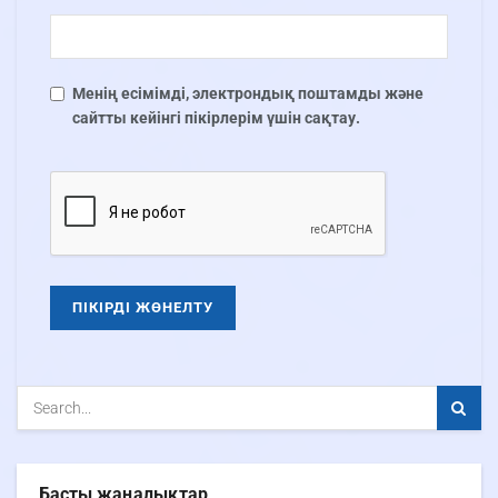
Менің есімімді, электрондық поштамды және
сайтты кейінгі пікірлерім үшін сақтау.
Басты жаңалықтар