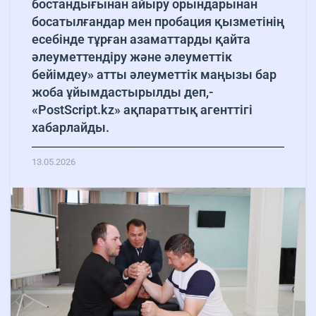
бостандығынан айыру орындарынан
босатылғандар мен пробация қызметінің
есебінде тұрған азаматтарды қайта
әлеуметтендіру және әлеуметтік
бейімдеу» атты әлеуметтік маңызы бар
жоба ұйымдастырылды деп,-
«PostScript.kz» ақпараттық агенттігі
хабарлайды.
13.05.2026