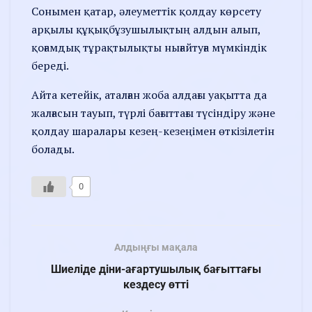
Сонымен қатар, әлеуметтік қолдау көрсету
арқылы құқықбұзушылықтың алдын алып,
қоғамдық тұрақтылықты нығайтуға мүмкіндік
береді.
Айта кетейік, аталған жоба алдағы уақытта да
жалғасын тауып, түрлі бағыттағы түсіндіру және
қолдау шаралары кезең-кезеңімен өткізілетін
болады.
0
Алдыңғы мақала
Шиеліде діни-ағартушылық бағыттағы
кездесу өтті