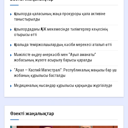
Қызылорда қаласының жаңа прокуроры қала активіне
таныстырылды
Қызылордадағы ҚАЖ мекемесінде тәлімгерлер кеңесінің
отырысы өтті
Қазалыда теміржолшылардың кәсіби мерекесі аталып өтті
Мәжілісте өңдеу өнеркәсібі мен “Ауыл аманаты”
жобасының жүзеге асырылу барысы қаралды
“Арал — Каспий Магистралі”: Республикалық маңызы бар үш
жобаның құрылысы басталды
Медициналық нысандар құрылысы қарқынды жүргізілуде
Өзекті жаңалықтар