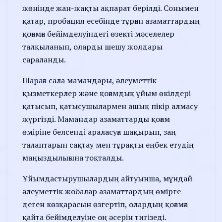
жөнінде жан-жақты ақпарат берілді. Сонымен
қатар, пробация есебінде тұрған азаматтардың
қоғамға бейімделуіндегі өзекті мәселелер
талқыланып, оларды шешу жолдары
сараланды.
Шараға сала мамандары, әлеуметтік
қызметкерлер және қоғамдық ұйым өкілдері
қатысып, қатысушылармен ашық пікір алмасу
жүргізді. Мамандар азаматтарды қоғам
өміріне белсенді араласуға шақырып, заң
талаптарын сақтау мен тұрақты еңбек етудің
маңыздылығына тоқталды.
Ұйымдастырушылардың айтуынша, мұндай
әлеуметтік жобалар азаматтардың өмірге
деген көзқарасын өзгертіп, олардың қоғамға
қайта бейімделуіне оң әсерін тигізеді.