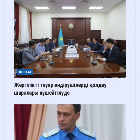
ҚОҒАМ
Жергілікті тауар өндірушілерді қолдау
шаралары күшейтілуде