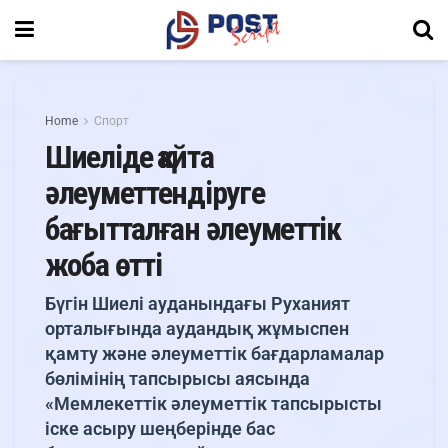
Home
Спорт
Шиеліде қайта
әлеуметтендіруге
бағытталған әлеуметтік
жоба өтті
Бүгін Шиелі ауданындағы Руханият
орталығында аудандық жұмыспен
қамту және әлеуметтік бағдарламалар
бөлімінің тапсырысы аясында
«Мемлекеттік әлеуметтік тапсырысты
іске асыру шеңберінде бас