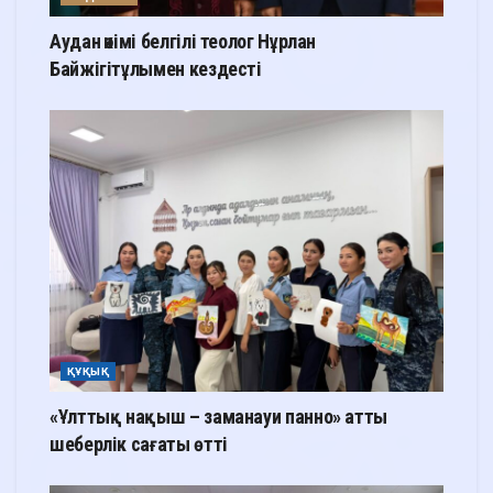
Аудан әкімі белгілі теолог Нұрлан
Байжігітұлымен кездесті
ҚҰҚЫҚ
«Ұлттық нақыш – заманауи панно» атты
шеберлік сағаты өтті