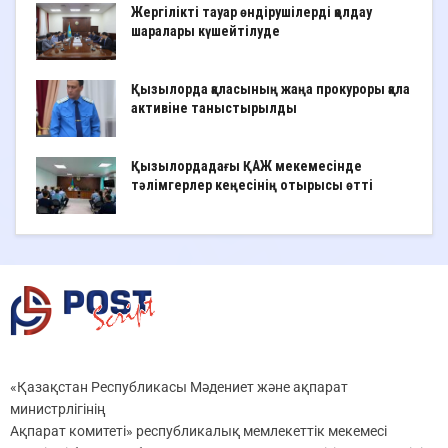
Жергілікті тауар өндірушілерді қолдау
шаралары күшейтілуде
Қызылорда қаласының жаңа прокуроры қала
активіне таныстырылды
Қызылордадағы ҚАЖ мекемесінде
тәлімгерлер кеңесінің отырысы өтті
«Қазақстан Республикасы Мәдениет және ақпарат
министрлігінің
Ақпарат комитеті» республикалық мемлекеттік мекемесі