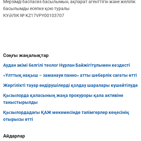
Мерзімді баспасөз басылымын, ақпарат агенттігін және желілік
басылымды есепке қою туралы
КУӘЛІК № KZ17VPY00103707
Соңғы жаңалықтар
Аудан әкімі белгілі теолог Нұрлан Байжігітұлымен кездесті
«Ұлттық нақыш – заманауи панно» атты шеберлік сағаты өтті
Жергілікті тауар өндірушілерді қолдау шаралары күшейтілуде
Қызылорда қаласының жаңа прокуроры қала активіне
таныстырылды
Қызылордадағы ҚАЖ мекемесінде тәлімгерлер кеңесінің
отырысы өтті
Айдарлар