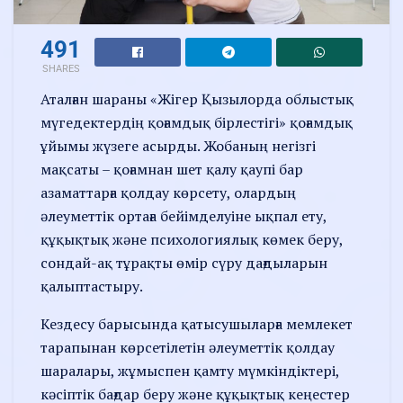
491
SHARES
Аталған шараны «Жігер Қызылорда облыстық
мүгедектердің қоғамдық бірлестігі» қоғамдық
ұйымы жүзеге асырды. Жобаның негізгі
мақсаты – қоғамнан шет қалу қаупі бар
азаматтарға қолдау көрсету, олардың
әлеуметтік ортаға бейімделуіне ықпал ету,
құқықтық және психологиялық көмек беру,
сондай-ақ тұрақты өмір сүру дағдыларын
қалыптастыру.
Кездесу барысында қатысушыларға мемлекет
тарапынан көрсетілетін әлеуметтік қолдау
шаралары, жұмыспен қамту мүмкіндіктері,
кәсіптік бағдар беру және құқықтық кеңестер