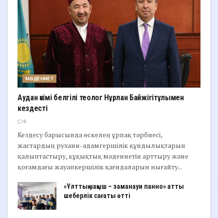
МӘДЕНИЕТ
Аудан әкімі белгілі теолог Нұрлан Байжігітұлымен
кездесті
0
Кездесу барысында өскелең ұрпақ тәрбиесі,
жастардың рухани-адамгершілік құндылықтарын
қалыптастыру, құқықтық мәдениетін арттыру және
қоғамдағы жауапкершілік қағидаларын нығайту...
«Ұлттық нақыш – заманауи панно» атты
шеберлік сағаты өтті