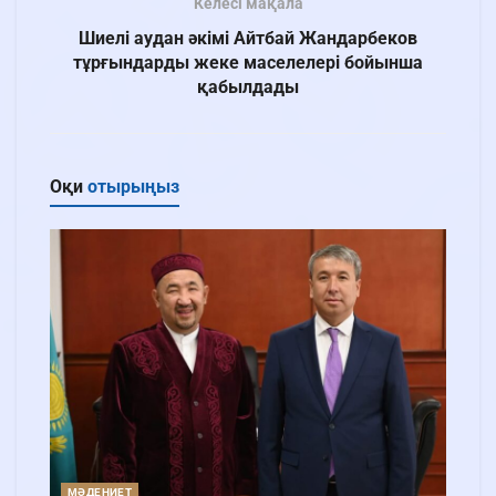
Келесі мақала
Шиелі аудан әкімі Айтбай Жандарбеков
тұрғындарды жеке маселелері бойынша
қабылдады
Оқи
отырыңыз
МӘДЕНИЕТ