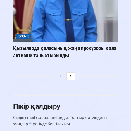
ҚҰҚЫҚ
Қызылорда қаласының жаңа прокуроры қала
активіне таныстырылды
Пікір қалдыру
Сіздің email жарияланбайды.
Толтыруға міндетті
*
жолдар
ретінде белгіленген