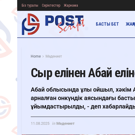
Біз туралы
Серіктестер
Жарнама
БАСТЫ БЕТ
ЖАҢ
Home
Мәдениет
Сыр елінен Абай елін
Абай облысында ұлы ойшыл, хәкім
арналған онкүндік аясындағы басты
ұйымдастырылды, - деп хабарлайды "
in
11.08.2025
Мәдениет