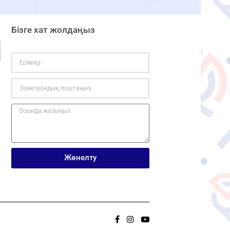
Бізге хат жолдаңыз
Жөнелту