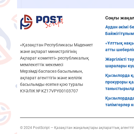
Соңғы жаңа
Аудан әкімі б
Байжігітұлым
«Ұлттық нақы
«Қазақстан Республикасы Мәдениет
атты шеберлік
және ақпарат министрлігінің
Ақпарат комитеті» республикалық
Жергілікті та
мемлекеттік мекемесі
шаралары кү
Мерзімді баспасөз басылымын,
Қызылорда қ
ақпарат агенттігін және желілік
прокуроры қа
басылымды есепке қою туралы
таныстырыл
КУӘЛІК № KZ17VPY00103707
Қызылордада
тәлімгерлер к
© 2024 PostScript — Қазақстан жаңалықтары ақпараттық агенттіг