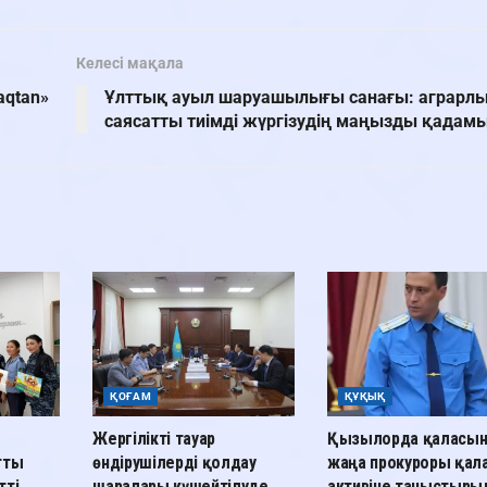
Келесі мақала
aqtan»
Ұлттық ауыл шаруашылығы санағы: аграрл
саясатты тиімді жүргізудің маңызды қадам
ҚОҒАМ
ҚҰҚЫҚ
Жергілікті тауар
Қызылорда қаласы
тты
өндірушілерді қолдау
жаңа прокуроры қал
тті
шаралары күшейтілуде
активіне таныстыр