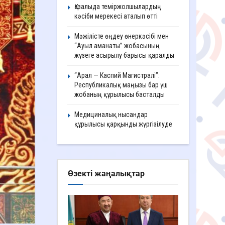
Қазалыда теміржолшылардың
кәсіби мерекесі аталып өтті
Мәжілісте өңдеу өнеркәсібі мен
“Ауыл аманаты” жобасының
жүзеге асырылу барысы қаралды
“Арал — Каспий Магистралі”:
Республикалық маңызы бар үш
жобаның құрылысы басталды
Медициналық нысандар
құрылысы қарқынды жүргізілуде
Өзекті жаңалықтар