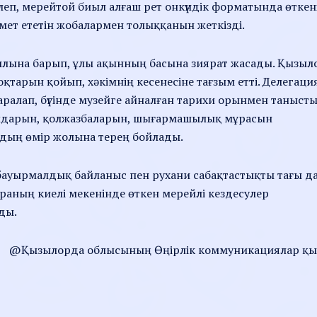
йлеп, мерейтой биыл алғаш рет онкүндік форматында өткен
мет ететін жобалармен толыққанын жеткізді.
ылына барып, ұлы ақынның басына зиярат жасады. Қызыл
оқтарын қойып, хәкімнің кесенесіне тағзым етті. Делегаци
 аралап, бүгінде музейге айналған тарихи орынмен танысты
мдарын, қолжазбаларын, шығармашылық мұрасын
лдың өмір жолына терең бойлады.
 бауырмалдық байланыс пен рухани сабақтастықты тағы д
раның киелі мекенінде өткен мерейлі кездесулер
ды.
@Қызылорда облысының Өңірлік коммуникациялар қы