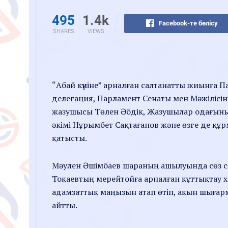
495
1.4k
Facebook-те бөлісу
SHARES
VIEWS
“Абай күніне” арналған салтанатты жиынға 
делегация, Парламент Сенаты мен Мәжілісін
жазушысы Төлен Әбдік, Жазушылар одағыны
әкімі Нұрымбет Сақтағанов және өзге де құр
қатысты.
Мәулен Әшімбаев шараның ашылуында сөз 
Тоқаевтың мерейтойға арналған құттықтау 
адамзаттық маңызын атап өтіп, ақын шығар
айтты.