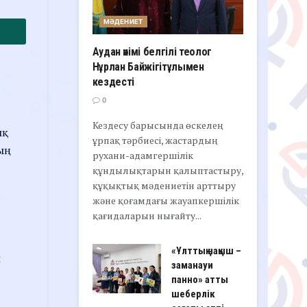
МӘДЕНИЕТ
Аудан әкімі белгілі теолог
Нұрлан Байжігітұлымен
кездесті
0
Кездесу барысында өскелең
ық
ұрпақ тәрбиесі, жастардың
ың
рухани-адамгершілік
құндылықтарын қалыптастыру,
құқықтық мәдениетін арттыру
және қоғамдағы жауапкершілік
қағидаларын нығайту...
«Ұлттық нақыш –
н
заманауи
панно» атты
шеберлік