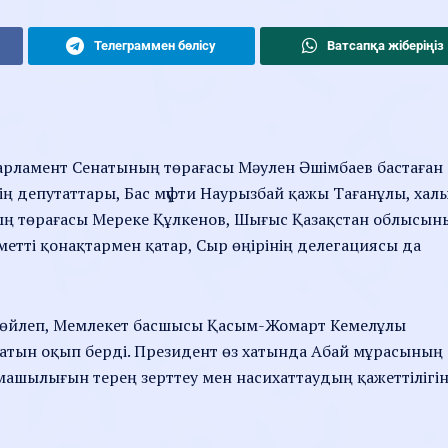
Телеграммен бөлісу
Ватсапқа жіберіңіз
Парламент Сенатының төрағасы Мәулен Әшімбаев бастаған
ің депутаттары, Бас мүфти Наурызбай қажы Тағанұлы, хал
ң төрағасы Мереке Құлкенов, Шығыс Қазақстан облысын
метті қонақтармен қатар, Сыр өңірінің делегациясы да
сөйлеп, Мемлекет басшысы Қасым-Жомарт Кемелұлы
хатын оқып берді. Президент өз хатында Абай мұрасының
машылығын терең зерттеу мен насихаттаудың қажеттілігі