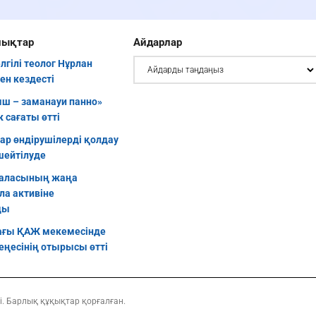
лықтар
Айдарлар
елгілі теолог Нұрлан
ен кездесті
ш – заманауи панно»
 сағаты өтті
уар өндірушілерді қолдау
шейтілуде
аласының жаңа
ла активіне
ды
ғы ҚАЖ мекемесінде
еңесінің отырысы өтті
і. Барлық құқықтар қорғалған.