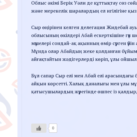
Облыс әкімі Берік Уәли де құттықтау сөз сө
және мерекелік шаралардың ел игілігіне қыз
Сыр өңірінен келген делегация Жидебай ау
облысының өкілдері Абай ескерткішіне гүл ш
мүшелері сондай-ақ ақынның өмір сүрген үйін
Мұнда олар Абайдың жеке қолданған бұйы
айғақтайтын жәдігерлерді көріп, ұлы ойшы
Бұл сапар Сыр елі мен Абай елі арасындағы
айқын көрсетті. Халық даналығы мен ұлы мұ
қатысушылардың жүрегінде өшпес із қалдыр
0