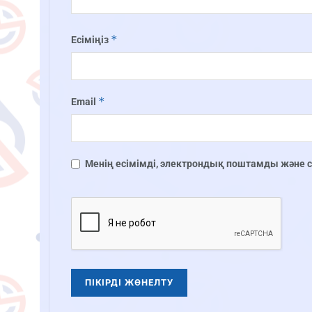
*
Есіміңіз
*
Email
Менің есімімді, электрондық поштамды және сай