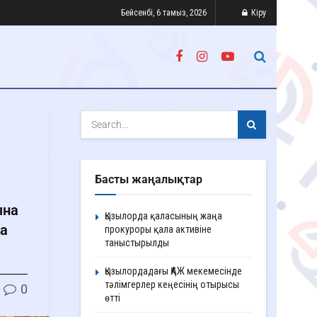
Бейсенбі, 6 тамыз, 2026
Кіру
Басты жаңалықтар
ына
Қызылорда қаласының жаңа
да
прокуроры қала активіне
таныстырылды
Қызылордадағы ҚАЖ мекемесінде
тәлімгерлер кеңесінің отырысы
0
өтті