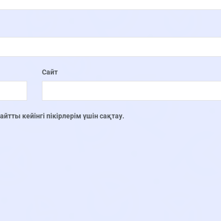
Сайт
тты кейінгі пікірлерім үшін сақтау.