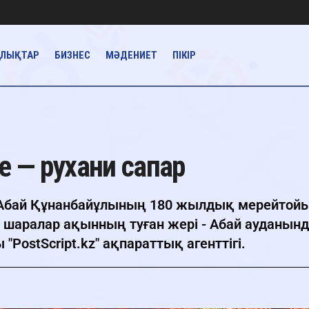
АЛЫҚТАР
БИЗНЕС
МӘДЕНИЕТ
ПІКІР
е — рухани сапар
 Абай Құнанбайұлының 180 жылдық мерейтой
 шаралар ақынның туған жері - Абай ауданын
PostScript.kz" ақпараттық агенттігі.