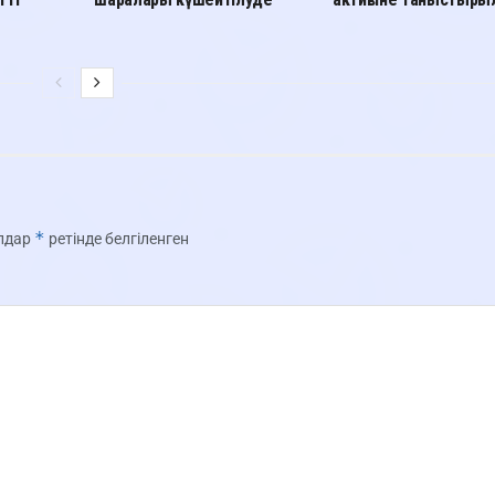
*
олдар
ретінде белгіленген