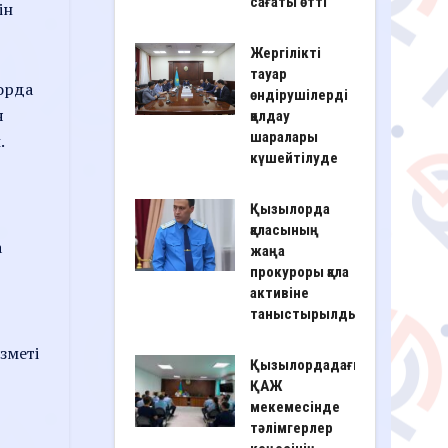
сағаты өтті
ін
Жергілікті
тауар
орда
өндірушілерді
я
қолдау
шаралары
.
күшейтілуде
Қызылорда
қаласының
а
жаңа
прокуроры қала
активіне
таныстырылды
зметі
Қызылордадағы
ҚАЖ
мекемесінде
тәлімгерлер