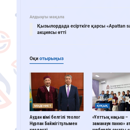
Алдыңғы мақала
Қызылордада есірткіге қарсы «Apattan s
акциясы өтті
Оқи
отырыңыз
МӘДЕНИЕТ
ҚҰҚЫҚ
Аудан әкімі белгілі теолог
«Ұлттық нақыш –
Нұрлан Байжігітұлымен
заманауи панно» а
кездесті
шеберлік сағаты ө