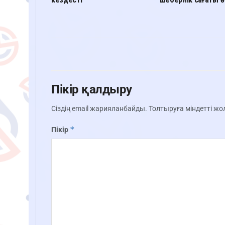
Пікір қалдыру
Сіздің email жарияланбайды.
Толтыруға міндетті ж
*
Пікір